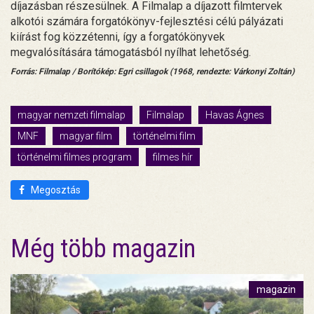
díjazásban részesülnek. A Filmalap a díjazott filmtervek
alkotói számára forgatókönyv-fejlesztési célú pályázati
kiírást fog közzétenni, így a forgatókönyvek
megvalósítására támogatásból nyílhat lehetőség.
Forrás: Filmalap / Borítókép: Egri csillagok (1968, rendezte: Várkonyi Zoltán)
magyar nemzeti filmalap
Filmalap
Havas Ágnes
MNF
magyar film
történelmi film
történelmi filmes program
filmes hír
Megosztás
Még több magazin
magazin