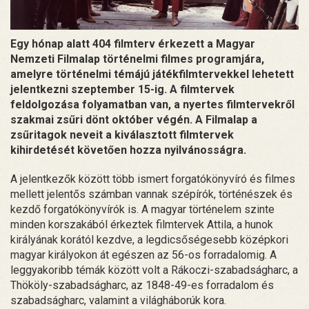
Egy hónap alatt 404 filmterv érkezett a Magyar
Nemzeti Filmalap történelmi filmes programjára,
amelyre történelmi témájú játékfilmtervekkel lehetett
jelentkezni szeptember 15-ig. A filmtervek
feldolgozása folyamatban van, a nyertes filmtervekről
szakmai zsűri dönt október végén. A Filmalap a
zsűritagok neveit a kiválasztott filmtervek
kihirdetését követően hozza nyilvánosságra.
A jelentkezők között több ismert forgatókönyvíró és filmes
mellett jelentős számban vannak szépírók, történészek és
kezdő forgatókönyvírók is. A magyar történelem szinte
minden korszakából érkeztek filmtervek Attila, a hunok
királyának korától kezdve, a legdicsőségesebb középkori
magyar királyokon át egészen az 56-os forradalomig. A
leggyakoribb témák között volt a Rákoczi-szabadságharc, a
Thököly-szabadságharc, az 1848-49-es forradalom és
szabadságharc, valamint a világháborúk kora.