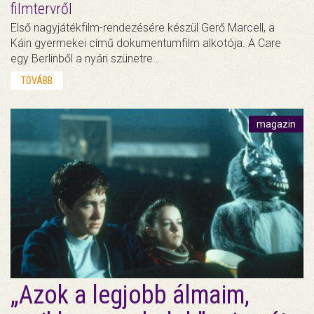
filmtervről
Első nagyjátékfilm-rendezésére készül Gerő Marcell, a
Káin gyermekei című dokumentumfilm alkotója. A Care
egy Berlinből a nyári szünetre…
TOVÁBB
magazin
„Azok a legjobb álmaim,