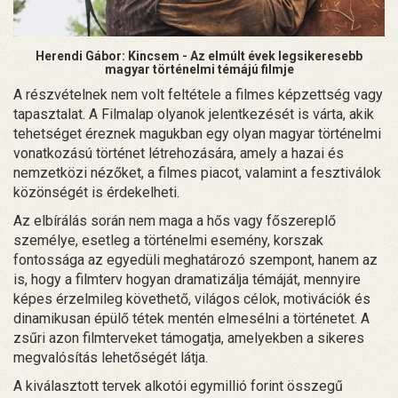
Herendi Gábor: Kincsem - Az elmúlt évek legsikeresebb
magyar történelmi témájú filmje
A részvételnek nem volt feltétele a filmes képzettség vagy
tapasztalat. A Filmalap olyanok jelentkezését is várta, akik
tehetséget éreznek magukban egy olyan magyar történelmi
vonatkozású történet létrehozására, amely a hazai és
nemzetközi nézőket, a filmes piacot, valamint a fesztiválok
közönségét is érdekelheti.
Az elbírálás során nem maga a hős vagy főszereplő
személye, esetleg a történelmi esemény, korszak
fontossága az egyedüli meghatározó szempont, hanem az
is, hogy a filmterv hogyan dramatizálja témáját, mennyire
képes érzelmileg követhető, világos célok, motivációk és
dinamikusan épülő tétek mentén elmesélni a történetet. A
zsűri azon filmterveket támogatja, amelyekben a sikeres
megvalósítás lehetőségét látja.
A kiválasztott tervek alkotói egymillió forint összegű