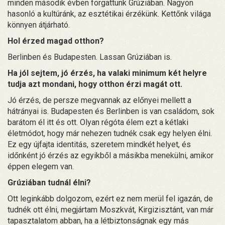
minden második évben forgattunk Grúziában. Nagyon
hasonló a kultúránk, az esztétikai érzékünk. Kettőnk világa
könnyen átjárható.
Hol érzed magad otthon?
Berlinben és Budapesten. Lassan Grúziában is.
Ha jól sejtem, jó érzés, ha valaki minimum két helyre
tudja azt mondani, hogy otthon érzi magát ott.
Jó érzés, de persze megvannak az előnyei mellett a
hátrányai is. Budapesten és Berlinben is van családom, sok
barátom él itt és ott. Olyan régóta élem ezt a kétlaki
életmódot, hogy már nehezen tudnék csak egy helyen élni.
Ez egy újfajta identitás, szeretem mindkét helyet, és
időnként jó érzés az egyikből a másikba menekülni, amikor
éppen elegem van.
Grúziában tudnál élni?
Ott leginkább dolgozom, ezért ez nem merül fel igazán, de
tudnék ott élni, megjártam Moszkvát, Kirgizisztánt, van már
tapasztalatom abban, ha a létbiztonságnak egy más