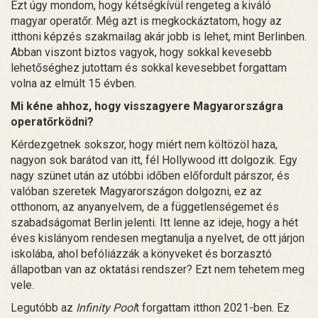
Ezt úgy mondom, hogy kétségkívül rengeteg a kiváló
magyar operatőr. Még azt is megkockáztatom, hogy az
itthoni képzés szakmailag akár jobb is lehet, mint Berlinben.
Abban viszont biztos vagyok, hogy sokkal kevesebb
lehetőséghez jutottam és sokkal kevesebbet forgattam
volna az elmúlt 15 évben.
Mi kéne ahhoz, hogy visszagyere Magyarországra
operatőrködni?
Kérdezgetnek sokszor, hogy miért nem költözöl haza,
nagyon sok barátod van itt, fél Hollywood itt dolgozik. Egy
nagy szünet után az utóbbi időben előfordult párszor, és
valóban szeretek Magyarországon dolgozni, ez az
otthonom, az anyanyelvem, de a függetlenségemet és
szabadságomat Berlin jelenti. Itt lenne az ideje, hogy a hét
éves kislányom rendesen megtanulja a nyelvet, de ott járjon
iskolába, ahol befóliázzák a könyveket és borzasztó
állapotban van az oktatási rendszer? Ezt nem tehetem meg
vele.
Legutóbb az
Infinity Pool
t forgattam itthon 2021-ben. Ez