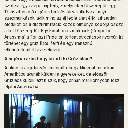
szól az Egy csepp napfény, amelynek a főszereplői egy
Tbilisziben élő nigériai férfi és társai, illetve a helyi
szexmunkások, akik mind az éj leple alatt élik láthatatlan
életüket, és a diszkrimináció közös élménye sodorja össze
a két főszereplőt. Egy korábbi rövidfilmünk (Gospel of
Anasyrma) a Tbiliszi Pride-on történt atrocitások nyomán írt
történet egy grúz fiatal férfi és egy transznő
ellehetetlenített szerelméről.
A nigériai srác hogy kötött ki Grúziában?
A filmet az a jelenség inspirálta, hogy Nigériában sokan
Amerikába akarják küldeni a gyerekeiket, de először
Grúziába küldik, azt hiszik, hogy onnan már könnyebb lesz
eljutni Amerikába.