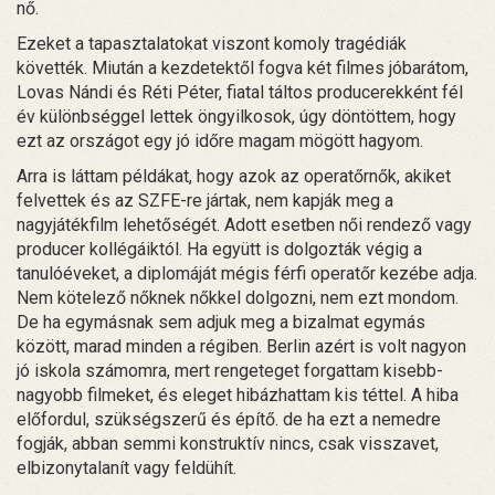
nő.
Ezeket a tapasztalatokat viszont komoly tragédiák
követték. Miután a kezdetektől fogva két filmes jóbarátom,
Lovas Nándi és Réti Péter, fiatal táltos producerekként fél
év különbséggel lettek öngyilkosok, úgy döntöttem, hogy
ezt az országot egy jó időre magam mögött hagyom.
Arra is láttam példákat, hogy azok az operatőrnők, akiket
felvettek és az SZFE-re jártak, nem kapják meg a
nagyjátékfilm lehetőségét. Adott esetben női rendező vagy
producer kollégáiktól. Ha együtt is dolgozták végig a
tanulóéveket, a diplomáját mégis férfi operatőr kezébe adja.
Nem kötelező nőknek nőkkel dolgozni, nem ezt mondom.
De ha egymásnak sem adjuk meg a bizalmat egymás
között, marad minden a régiben. Berlin azért is volt nagyon
jó iskola számomra, mert rengeteget forgattam kisebb-
nagyobb filmeket, és eleget hibázhattam kis téttel. A hiba
előfordul, szükségszerű és építő. de ha ezt a nemedre
fogják, abban semmi konstruktív nincs, csak visszavet,
elbizonytalanít vagy feldühít.