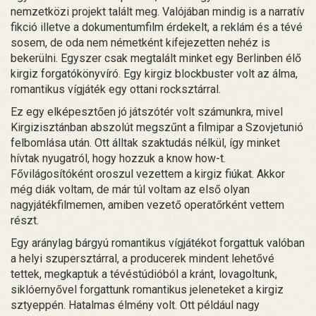
nemzetközi projekt talált meg. Valójában mindig is a narratív
fikció illetve a dokumentumfilm érdekelt, a reklám és a tévé
sosem, de oda nem németként kifejezetten nehéz is
bekerülni. Egyszer csak megtalált minket egy Berlinben élő
kirgiz forgatókönyvíró. Egy kirgiz blockbuster volt az álma,
romantikus vígjáték egy ottani rocksztárral.
Ez egy elképesztően jó játszótér volt számunkra, mivel
Kirgizisztánban abszolút megszűnt a filmipar a Szovjetunió
felbomlása után. Ott álltak szaktudás nélkül, így minket
hívtak nyugatról, hogy hozzuk a know how-t.
Fővilágosítóként oroszul vezettem a kirgiz fiúkat. Akkor
még diák voltam, de már túl voltam az első olyan
nagyjátékfilmemen, amiben vezető operatőrként vettem
részt.
Egy aránylag bárgyú romantikus vígjátékot forgattuk valóban
a helyi szupersztárral, a producerek mindent lehetővé
tettek, megkaptuk a tévéstúdióból a kránt, lovagoltunk,
siklóernyővel forgattunk romantikus jeleneteket a kirgiz
sztyeppén. Hatalmas élmény volt. Ott például nagy