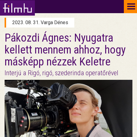
To
na
2023. 08. 31. Varga Dénes
Pákozdi Ágnes: Nyugatra
kellett mennem ahhoz, hogy
másképp nézzek Keletre
Interjú a Rigó, rigó, szederinda operatőrével