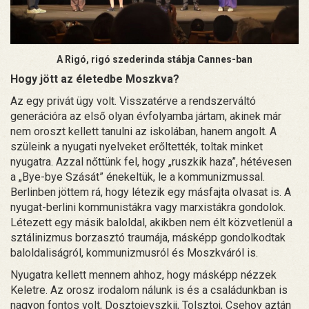
A Rigó, rigó szederinda stábja Cannes-ban
Hogy jött az életedbe Moszkva?
Az egy privát ügy volt. Visszatérve a rendszerváltó
generációra az első olyan évfolyamba jártam, akinek már
nem oroszt kellett tanulni az iskolában, hanem angolt. A
szüleink a nyugati nyelveket erőltették, toltak minket
nyugatra. Azzal nőttünk fel, hogy „ruszkik haza”, hétévesen
a „Bye-bye Szását” énekeltük, le a kommunizmussal.
Berlinben jöttem rá, hogy létezik egy másfajta olvasat is. A
nyugat-berlini kommunistákra vagy marxistákra gondolok.
Létezett egy másik baloldal, akikben nem élt közvetlenül a
sztálinizmus borzasztó traumája, másképp gondolkodtak
baloldaliságról, kommunizmusról és Moszkváról is.
Nyugatra kellett mennem ahhoz, hogy másképp nézzek
Keletre. Az orosz irodalom nálunk is és a családunkban is
nagyon fontos volt, Dosztojevszkij, Tolsztoj, Csehov aztán