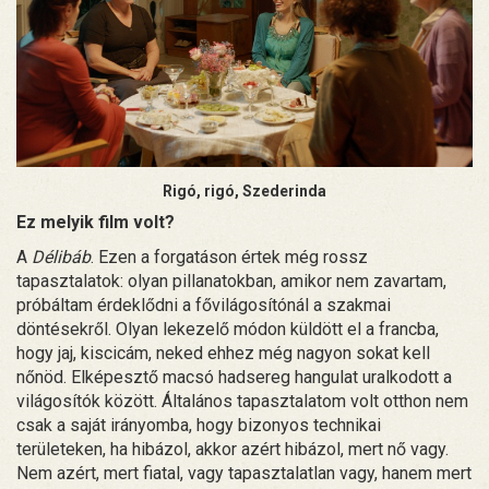
Rigó, rigó, Szederinda
Ez melyik film volt?
A
Délibáb
. Ezen a forgatáson értek még rossz
tapasztalatok: olyan pillanatokban, amikor nem zavartam,
próbáltam érdeklődni a fővilágosítónál a szakmai
döntésekről. Olyan lekezelő módon küldött el a francba,
hogy jaj, kiscicám, neked ehhez még nagyon sokat kell
nőnöd. Elképesztő macsó hadsereg hangulat uralkodott a
világosítók között. Általános tapasztalatom volt otthon nem
csak a saját irányomba, hogy bizonyos technikai
területeken, ha hibázol, akkor azért hibázol, mert nő vagy.
Nem azért, mert fiatal, vagy tapasztalatlan vagy, hanem mert