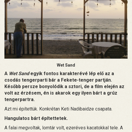
Wet Sand
A
Wet Sand
egyik fontos karakterévé lép elő az a
csodás tengerparti bár a Fekete-tenger partján.
Később persze bonyolódik a sztori, de a film elején az
volt az érzésem, én is akarok egy ilyen bárt a grúz
tengerpartra.
Azt mi építettük. Konkrétan Keti Nadibaidze csapata.
Hangulatos bárt építettetek.
A falai megvoltak, lomtár volt, ezeréves kacatokkal tele. A