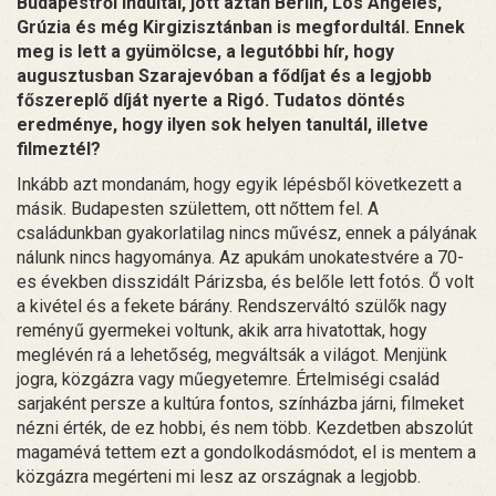
Budapestről indultál, jött aztán Berlin, Los Angeles,
Grúzia és még Kirgizisztánban is megfordultál. Ennek
meg is lett a gyümölcse, a legutóbbi hír, hogy
augusztusban Szarajevóban a fődíjat és a legjobb
főszereplő díját nyerte a Rigó. Tudatos döntés
eredménye, hogy ilyen sok helyen tanultál, illetve
filmeztél?
Inkább azt mondanám, hogy egyik lépésből következett a
másik. Budapesten születtem, ott nőttem fel. A
családunkban gyakorlatilag nincs művész, ennek a pályának
nálunk nincs hagyománya. Az apukám unokatestvére a 70-
es években disszidált Párizsba, és belőle lett fotós. Ő volt
a kivétel és a fekete bárány. Rendszerváltó szülők nagy
reményű gyermekei voltunk, akik arra hivatottak, hogy
meglévén rá a lehetőség, megváltsák a világot. Menjünk
jogra, közgázra vagy műegyetemre. Értelmiségi család
sarjaként persze a kultúra fontos, színházba járni, filmeket
nézni érték, de ez hobbi, és nem több. Kezdetben abszolút
magamévá tettem ezt a gondolkodásmódot, el is mentem a
közgázra megérteni mi lesz az országnak a legjobb.