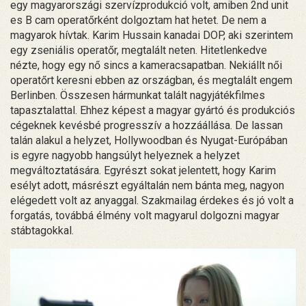
egy magyarországi szervízprodukció volt, amiben 2nd unit
es B cam operatőrként dolgoztam hat hetet. De nem a
magyarok hívtak. Karim Hussain kanadai DOP, aki szerintem
egy zseniális operatőr, megtalált neten. Hitetlenkedve
nézte, hogy egy nő sincs a kameracsapatban. Nekiállt női
operatőrt keresni ebben az országban, és megtalált engem
Berlinben. Összesen hármunkat talált nagyjátékfilmes
tapasztalattal. Ehhez képest a magyar gyártó és produkciós
cégeknek kevésbé progresszív a hozzáállása. De lassan
talán alakul a helyzet, Hollywoodban és Nyugat-Európában
is egyre nagyobb hangsúlyt helyeznek a helyzet
megváltoztatására. Egyrészt sokat jelentett, hogy Karim
esélyt adott, másrészt egyáltalán nem bánta meg, nagyon
elégedett volt az anyaggal. Szakmailag érdekes és jó volt a
forgatás, továbbá élmény volt magyarul dolgozni magyar
stábtagokkal.