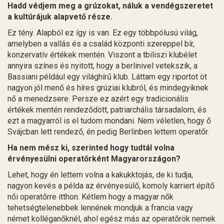
Hadd védjem meg a grúzokat, náluk a vendégszeretet
a kultúrájuk alapvető része.
Ez tény. Alapból ez így is van. Ez egy többpólusú világ,
amelyben a vallás és a család központi szereppel bír,
konzervatív értékek mentén. Viszont a tbiliszi klubélet
annyira színes és nyitott, hogy a berlinivel vetekszik, a
Bassiani például egy világhírű klub. Láttam egy riportot öt
nagyon jól menő és híres grúziai klubról, és mindegyiknek
nő a menedzsere. Persze ez azért egy tradicionális
értékek mentén rendeződött, patriarchális társadalom, és
ezt a magyarról is el tudom mondani. Nem véletlen, hogy ő
Svájcban lett rendező, én pedig Berlinben lettem operatőr.
Ha nem mész ki, szerinted hogy tudtál volna
érvényesülni operatőrként Magyarországon?
Lehet, hogy én lettem volna a kakukktojás, de ki tudja,
nagyon kevés a példa az érvényesülő, komoly karriert építő
női operatőrre itthon. Kétlem hogy a magyar nők
tehetségtelenebbek lennének mondjuk a francia vagy
német kolléganőknél, ahol egész más az operatőrök nemek