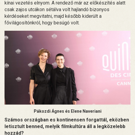
kínai vezetés elnyom. A rendező már az előkészítés alatt
csak zajos utcákon sétálva volt hajlandó bizonyos
kérdéseket megvitatni, majd később kiderült a
fővilágosítónkról, hogy besúgó volt.
Pákozdi Ágnes és Elene Naveriani
Számos országban es kontinensen forgattál, eközben
letisztult benned, melyik filmkultúra áll a legközelebb
hozzád?