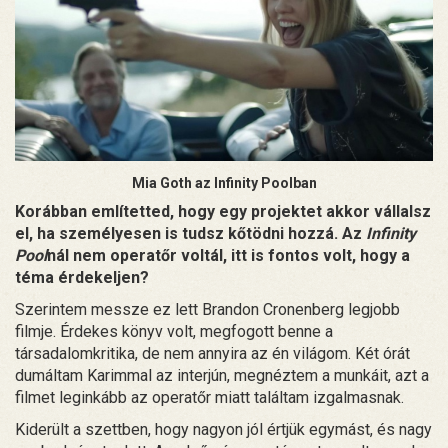
Mia Goth az Infinity Poolban
Korábban említetted, hogy egy projektet akkor vállalsz
el, ha személyesen is tudsz kőtödni hozzá. Az
Infinity
Pool
nál nem operatőr voltál, itt is fontos volt, hogy a
téma érdekeljen?
Szerintem messze ez lett Brandon Cronenberg legjobb
filmje. Érdekes könyv volt, megfogott benne a
társadalomkritika, de nem annyira az én világom. Két órát
dumáltam Karimmal az interjún, megnéztem a munkáit, azt a
filmet leginkább az operatőr miatt találtam izgalmasnak.
Kiderült a szettben, hogy nagyon jól értjük egymást, és nagy