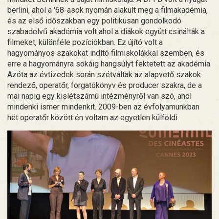
berlini, ahol a '68-asok nyomán alakult meg a filmakadémia,
és az első időszakban egy politikusan gondolkodó
szabadelvű akadémia volt ahol a diákok együtt csinálták a
filmeket, különféle pozíciókban. Ez újító volt a
hagyományos szakokat indító filmiskolákkal szemben, és
erre a hagyományra sokáig hangsúlyt fektetett az akadémia.
Azóta az évtizedek során szétváltak az alapvető szakok
rendező, operatőr, forgatókönyv és producer szakra, de a
mai napig egy kislétszámú intézményről van szó, ahol
mindenki ismer mindenkit. 2009-ben az évfolyamunkban
hét operatőr között én voltam az egyetlen külföldi.