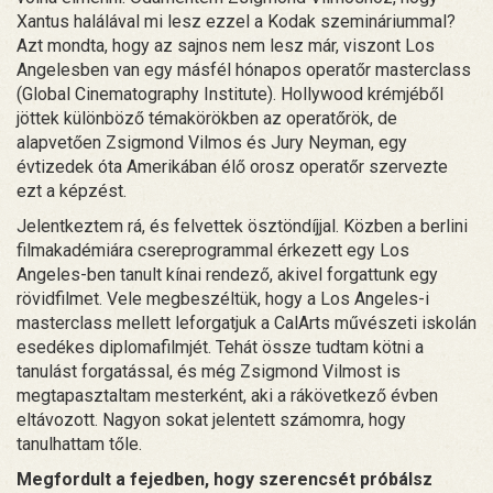
Xantus halálával mi lesz ezzel a Kodak szemináriummal?
Azt mondta, hogy az sajnos nem lesz már, viszont Los
Angelesben van egy másfél hónapos operatőr masterclass
(Global Cinematography Institute). Hollywood krémjéből
jöttek különböző témakörökben az operatőrök, de
alapvetően Zsigmond Vilmos és Jury Neyman, egy
évtizedek óta Amerikában élő orosz operatőr szervezte
ezt a képzést.
Jelentkeztem rá, és felvettek ösztöndíjjal. Közben a berlini
filmakadémiára csereprogrammal érkezett egy Los
Angeles-ben tanult kínai rendező, akivel forgattunk egy
rövidfilmet. Vele megbeszéltük, hogy a Los Angeles-i
masterclass mellett leforgatjuk a CalArts művészeti iskolán
esedékes diplomafilmjét. Tehát össze tudtam kötni a
tanulást forgatással, és még Zsigmond Vilmost is
megtapasztaltam mesterként, aki a rákövetkező évben
eltávozott. Nagyon sokat jelentett számomra, hogy
tanulhattam tőle.
Megfordult a fejedben, hogy szerencsét próbálsz