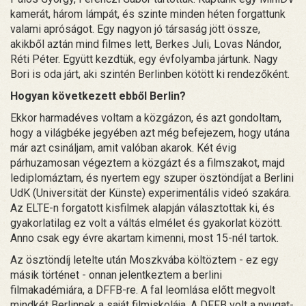
kamerát, három lámpát, és szinte minden héten forgattunk
valami apróságot. Egy nagyon jó társaság jött össze,
akikből aztán mind filmes lett, Berkes Juli, Lovas Nándor,
Réti Péter. Együtt kezdtük, egy évfolyamba jártunk. Nagy
Bori is oda járt, aki szintén Berlinben kötött ki rendezőként.
Hogyan következett ebből Berlin?
Ekkor harmadéves voltam a közgázon, és azt gondoltam,
hogy a világbéke jegyében azt még befejezem, hogy utána
már azt csináljam, amit valóban akarok. Két évig
párhuzamosan végeztem a közgázt és a filmszakot, majd
lediplomáztam, és nyertem egy szuper ösztöndíjat a Berlini
UdK (Universität der Künste) experimentális videó szakára.
Az ELTE-n forgatott kisfilmek alapján választottak ki, és
gyakorlatilag ez volt a váltás elmélet és gyakorlat között.
Anno csak egy évre akartam kimenni, most 15-nél tartok.
Az ösztöndíj letelte után Moszkvába költöztem - ez egy
másik történet - onnan jelentkeztem a berlini
filmakadémiára, a DFFB-re. A fal leomlása előtt megvolt
mindkét Berlinnek a saját filmiskolája. A DFFB volt a nyugat-