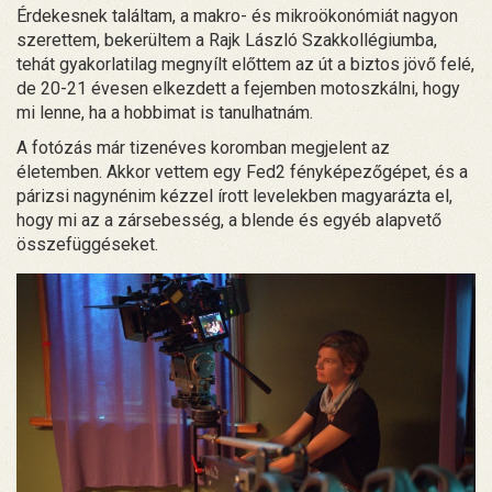
Érdekesnek találtam, a makro- és mikroökonómiát nagyon
szerettem, bekerültem a Rajk László Szakkollégiumba,
tehát gyakorlatilag megnyílt előttem az út a biztos jövő felé,
de 20-21 évesen elkezdett a fejemben motoszkálni, hogy
mi lenne, ha a hobbimat is tanulhatnám.
A fotózás már tizenéves koromban megjelent az
életemben. Akkor vettem egy Fed2 fényképezőgépet, és a
párizsi nagynénim kézzel írott levelekben magyarázta el,
hogy mi az a zársebesség, a blende és egyéb alapvető
összefüggéseket.