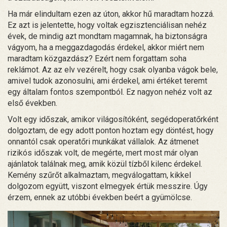
Ha már elindultam ezen az úton, akkor hű maradtam hozzá.
Ez azt is jelentette, hogy voltak egzisztenciálisan nehéz
évek, de mindig azt mondtam magamnak, ha biztonságra
vágyom, ha a meggazdagodás érdekel, akkor miért nem
maradtam közgazdász? Ezért nem forgattam soha
reklámot. Az az elv vezérelt, hogy csak olyanba vágok bele,
amivel tudok azonosulni, ami érdekel, ami értéket teremt
egy általam fontos szempontból. Ez nagyon nehéz volt az
első években.
Volt egy időszak, amikor világosítóként, segédoperatőrként
dolgoztam, de egy adott ponton hoztam egy döntést, hogy
onnantól csak operatőri munkákat vállalok. Az átmenet
rizikós időszak volt, de megérte, mert most már olyan
ajánlatok találnak meg, amik közül tízből kilenc érdekel.
Kemény szűrőt alkalmaztam, megválogattam, kikkel
dolgozom együtt, viszont elmegyek értük messzire. Úgy
érzem, ennek az utóbbi években beért a gyümölcse.