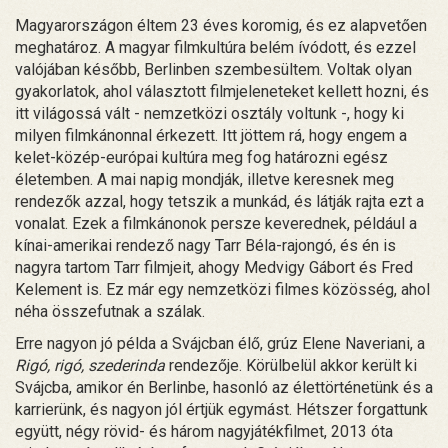
Magyarországon éltem 23 éves koromig, és ez alapvetően
meghatároz. A magyar filmkultúra belém ívódott, és ezzel
valójában később, Berlinben szembesültem. Voltak olyan
gyakorlatok, ahol választott filmjeleneteket kellett hozni, és
itt világossá vált - nemzetközi osztály voltunk -, hogy ki
milyen filmkánonnal érkezett. Itt jöttem rá, hogy engem a
kelet-közép-európai kultúra meg fog határozni egész
életemben. A mai napig mondják, illetve keresnek meg
rendezők azzal, hogy tetszik a munkád, és látják rajta ezt a
vonalat. Ezek a filmkánonok persze keverednek, például a
kínai-amerikai rendező nagy Tarr Béla-rajongó, és én is
nagyra tartom Tarr filmjeit, ahogy Medvigy Gábort és Fred
Kelement is. Ez már egy nemzetközi filmes közösség, ahol
néha összefutnak a szálak.
Erre nagyon jó példa a Svájcban élő, grúz Elene Naveriani, a
Rigó, rigó, szederinda
rendezője. Körülbelül akkor került ki
Svájcba, amikor én Berlinbe, hasonló az élettörténetünk és a
karrierünk, és nagyon jól értjük egymást. Hétszer forgattunk
együtt, négy rövid- és három nagyjátékfilmet, 2013 óta