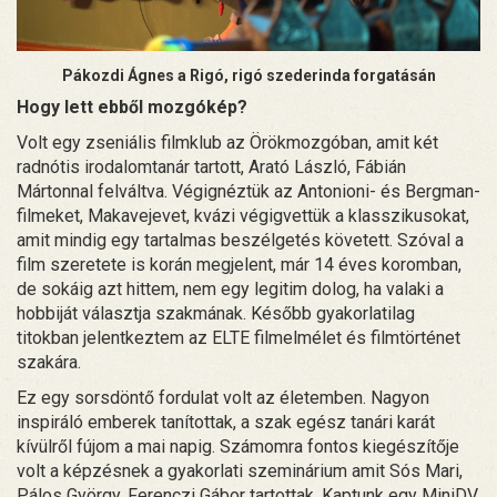
Pákozdi Ágnes a Rigó, rigó szederinda forgatásán
Hogy lett ebből mozgókép?
Volt egy zseniális filmklub az Örökmozgóban, amit két
radnótis irodalomtanár tartott, Arató László, Fábián
Mártonnal felváltva. Végignéztük az Antonioni- és Bergman-
filmeket, Makavejevet, kvázi végigvettük a klasszikusokat,
amit mindig egy tartalmas beszélgetés követett. Szóval a
film szeretete is korán megjelent, már 14 éves koromban,
de sokáig azt hittem, nem egy legitim dolog, ha valaki a
hobbiját választja szakmának. Később gyakorlatilag
titokban jelentkeztem az ELTE filmelmélet és filmtörténet
szakára.
Ez egy sorsdöntő fordulat volt az életemben. Nagyon
inspiráló emberek tanítottak, a szak egész tanári karát
kívülről fújom a mai napig. Számomra fontos kiegészítője
volt a képzésnek a gyakorlati szeminárium amit Sós Mari,
Pálos György, Ferenczi Gábor tartottak. Kaptunk egy MiniDV