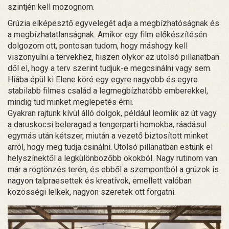
szintjén kell mozognom.
Grúzia elképesztő egyvelegét adja a megbízhatóságnak és
a megbízhatatlanságnak. Amikor egy film előkészítésén
dolgozom ott, pontosan tudom, hogy máshogy kell
viszonyulni a tervekhez, hiszen olykor az utolsó pillanatban
dől el, hogy a terv szerint tudjuk-e megcsinálni vagy sem.
Hiába épül ki Elene köré egy egyre nagyobb és egyre
stabilabb filmes család a legmegbízhatóbb emberekkel,
mindig tud minket meglepetés érni.
Gyakran rajtunk kívül álló dolgok, például leomlik az út vagy
a daruskocsi beleragad a tengerparti homokba, ráadásul
egymás után kétszer, miután a vezető biztosított minket
arról, hogy meg tudja csinálni. Utolsó pillanatban estünk el
helyszínektől a legkülönbözőbb okokból. Nagy rutinom van
már a rögtönzés terén, és ebből a szempontból a grúzok is
nagyon talpraesettek és kreatívok, emellett valóban
közösségi lelkek, nagyon szeretek ott forgatni.