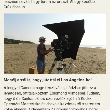
hasznomra vált, hogy töröm az oroszt. Ahogy később
Grúziában is.
Mesélj arról is, hogy jutottál el Los Angeles-be!
A lengyel Cameraimage fesztiválon, Lódzban jött ez a
lehetőség, ott találkoztam Zsigmond Vilmossal. Tudtam,
hogy ő és Xantus János szervezték a jó hírű Kodak
Operatőri Mesteriskolát, ahova a kezdetektől szerettem
volna elmenni. Odamentem Zsigmond Vilmoshoz, hogy