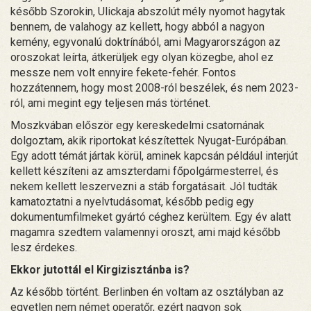
később Szorokin, Ulickaja abszolút mély nyomot hagytak
bennem, de valahogy az kellett, hogy abból a nagyon
kemény, egyvonalú doktrínából, ami Magyarországon az
oroszokat leírta, átkerüljek egy olyan közegbe, ahol ez
messze nem volt ennyire fekete-fehér. Fontos
hozzátennem, hogy most 2008-ról beszélek, és nem 2023-
ról, ami megint egy teljesen más történet.
Moszkvában először egy kereskedelmi csatornának
dolgoztam, akik riportokat készítettek Nyugat-Európában.
Egy adott témát jártak körül, aminek kapcsán például interjút
kellett készíteni az amszterdami főpolgármesterrel, és
nekem kellett leszervezni a stáb forgatásait. Jól tudták
kamatoztatni a nyelvtudásomat, később pedig egy
dokumentumfilmeket gyártó céghez kerültem. Egy év alatt
magamra szedtem valamennyi oroszt, ami majd később
lesz érdekes.
Ekkor jutottál el Kirgizisztánba is?
Az később történt. Berlinben én voltam az osztályban az
egyetlen nem német operatőr, ezért nagyon sok