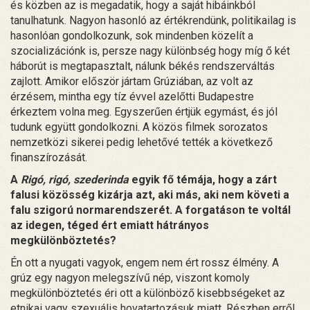
és közben az is megadatik, hogy a saját hibáinkból
tanulhatunk. Nagyon hasonló az értékrendünk, politikailag is
hasonlóan gondolkozunk, sok mindenben közelít a
szocializációnk is, persze nagy különbség hogy míg ő két
háborút is megtapasztalt, nálunk békés rendszerváltás
zajlott. Amikor először jártam Grúziában, az volt az
érzésem, mintha egy tíz évvel azelőtti Budapestre
érkeztem volna meg. Egyszerűen értjük egymást, és jól
tudunk együtt gondolkozni. A közös filmek sorozatos
nemzetközi sikerei pedig lehetővé tették a következő
finanszírozását.
A
Rigó, rigó, szederinda
egyik fő témája, hogy a zárt
falusi közösség kizárja azt, aki más, aki nem követi a
falu szigorú normarendszerét. A forgatáson te voltál
az idegen, téged ért emiatt hátrányos
megkülönböztetés?
Én ott a nyugati vagyok, engem nem ért rossz élmény. A
grúz egy nagyon melegszívű nép, viszont komoly
megkülönböztetés éri ott a különböző kisebbségeket az
etnikai vagy szexuális hovatartozásuk miatt. Részben erről