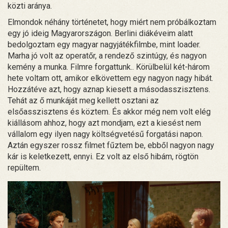
közti aránya.
Elmondok néhány történetet, hogy miért nem próbálkoztam
egy jó ideig Magyarországon. Berlini diákéveim alatt
bedolgoztam egy magyar nagyjátékfilmbe, mint loader.
Marha jó volt az operatőr, a rendező szintúgy, és nagyon
kemény a munka. Filmre forgattunk.. Körülbelül két-három
hete voltam ott, amikor elkövettem egy nagyon nagy hibát.
Hozzátéve azt, hogy aznap kiesett a másodasszisztens.
Tehát az ő munkáját meg kellett osztani az
elsőasszisztens és köztem. És akkor még nem volt elég
kiállásom ahhoz, hogy azt mondjam, ezt a kiesést nem
vállalom egy ilyen nagy költségvetésű forgatási napon.
Aztán egyszer rossz filmet fűztem be, ebből nagyon nagy
kár is keletkezett, ennyi. Ez volt az első hibám, rögtön
repültem.