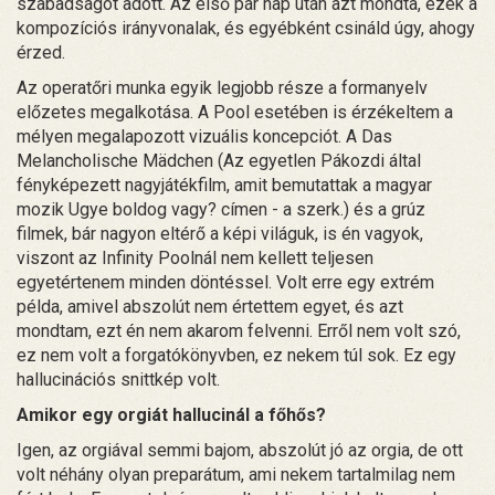
szabadságot adott. Az első pár nap után azt mondta, ezek a
kompozíciós irányvonalak, és egyébként csináld úgy, ahogy
érzed.
Az operatőri munka egyik legjobb része a formanyelv
előzetes megalkotása. A Pool esetében is érzékeltem a
mélyen megalapozott vizuális koncepciót. A Das
Melancholische Mädchen (Az egyetlen Pákozdi által
fényképezett nagyjátékfilm, amit bemutattak a magyar
mozik Ugye boldog vagy? címen - a szerk.) és a grúz
filmek, bár nagyon eltérő a képi világuk, is én vagyok,
viszont az Infinity Poolnál nem kellett teljesen
egyetértenem minden döntéssel. Volt erre egy extrém
példa, amivel abszolút nem értettem egyet, és azt
mondtam, ezt én nem akarom felvenni. Erről nem volt szó,
ez nem volt a forgatókönyvben, ez nekem túl sok. Ez egy
hallucinációs snittkép volt.
Amikor egy orgiát hallucinál a főhős?
Igen, az orgiával semmi bajom, abszolút jó az orgia, de ott
volt néhány olyan preparátum, ami nekem tartalmilag nem