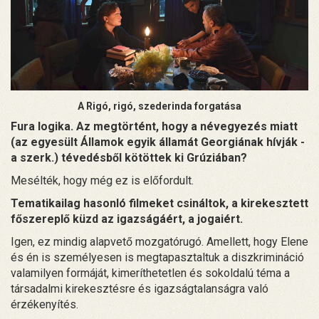
A Rigó, rigó, szederinda forgatása
Fura logika. Az megtörtént, hogy a névegyezés miatt
(az egyesült Államok egyik államát Georgiának hívják -
a szerk.) tévedésből kötöttek ki Grúziában?
Mesélték, hogy még ez is előfordult.
Tematikailag hasonló filmeket csináltok, a kirekesztett
főszereplő küzd az igazságáért, a jogaiért.
Igen, ez mindig alapvető mozgatórugó. Amellett, hogy Elene
és én is személyesen is megtapasztaltuk a diszkrimináció
valamilyen formáját, kimeríthetetlen és sokoldalú téma a
társadalmi kirekesztésre és igazságtalanságra való
érzékenyítés.