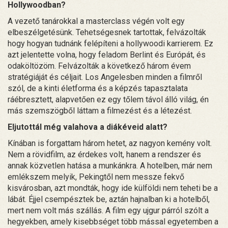
Hollywoodban?
A vezető tanárokkal a masterclass végén volt egy
elbeszélgetésünk. Tehetségesnek tartottak, felvázolták
hogy hogyan tudnánk felépíteni a hollywoodi karrierem. Ez
azt jelentette volna, hogy feladom Berlint és Európát, és
odaköltözöm. Felvázolták a következő három évem
stratégiáját és céljait. Los Angelesben minden a filmről
szól, de a kinti életforma és a képzés tapasztalata
ráébresztett, alapvetően ez egy tőlem távol álló világ, én
más szemszögből láttam a filmezést és a létezést.
Eljutottál még valahova a diákéveid alatt?
Kínában is forgattam három hetet, az nagyon kemény volt.
Nem a rövidfilm, az érdekes volt, hanem a rendszer és
annak közvetlen hatása a munkánkra. A hotelben, már nem
emlékszem melyik, Pekingtől nem messze fekvő
kisvárosban, azt mondták, hogy ide külföldi nem teheti be a
lábát. Éjjel csempésztek be, aztán hajnalban ki a hotelből,
mert nem volt más szállás. A film egy ujgur párról szólt a
hegyekben, amely kisebbséget több mással egyetemben a