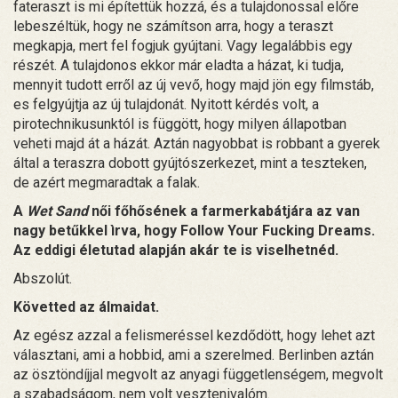
fateraszt is mi építettük hozzá, és a tulajdonossal előre
lebeszéltük, hogy ne számítson arra, hogy a teraszt
megkapja, mert fel fogjuk gyújtani. Vagy legalábbis egy
részét. A tulajdonos ekkor már eladta a házat, ki tudja,
mennyit tudott erről az új vevő, hogy majd jön egy filmstáb,
es felgyújtja az új tulajdonát. Nyitott kérdés volt, a
pirotechnikusunktól is függött, hogy milyen állapotban
veheti majd át a házát. Aztán nagyobbat is robbant a gyerek
által a teraszra dobott gyújtószerkezet, mint a teszteken,
de azért megmaradtak a falak.
A
Wet Sand
női főhősének a farmerkabátjára az van
nagy betűkkel ìrva, hogy Follow Your Fucking Dreams.
Az eddigi életutad alapján akár te is viselhetnéd.
Abszolút.
Követted az álmaidat.
Az egész azzal a felismeréssel kezdődött, hogy lehet azt
választani, ami a hobbid, ami a szerelmed. Berlinben aztán
az ösztöndíjjal megvolt az anyagi függetlenségem, megvolt
a szabadságom, nem volt vesztenivalóm.