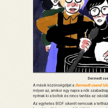
Dermedt csen
A másik közönségdíjat a
Dermedt csend Izl
milyen az, amikor egy napra a nők szabadna
nyitnak ki a boltok és nincs tanítás az iskol
Az egyhetes BIDF sikerét nemcsak a teltházas