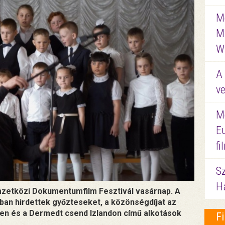
Me
M
W
A 
ve
M
E
f
S
Ha
mzetközi Dokumentumfilm Fesztivál vasárnap. A
iában hirdettek győzteseket, a közönségdíjat az
ellen és a Dermedt csend Izlandon című alkotások
F