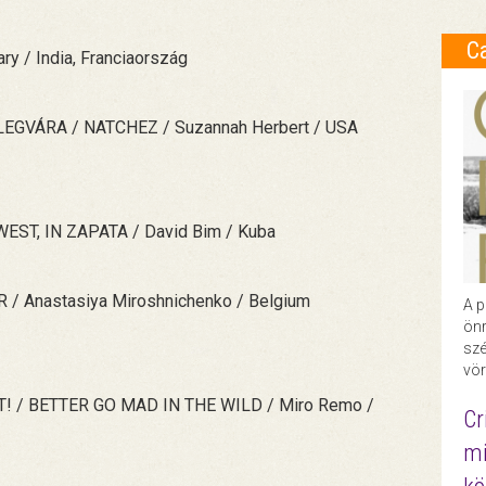
C
y / India, Franciaország
GVÁRA / NATCHEZ / Suzannah Herbert / USA
ST, IN ZAPATA / David Bim / Kuba
Anastasiya Miroshnichenko / Belgium
A p
önr
szé
vör
/ BETTER GO MAD IN THE WILD / Miro Remo /
Cr
mi