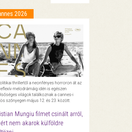
annes 2026
olitikai thrillertől a neonfényes horroron át az
eflexív melodrámáig idén is egészen
lsőséges világok találkoznak a cannes-i
ös szőnyegen május 12. és 23. között.
istian Mungiu filmet csinált arról,
ért nem akarok külföldre