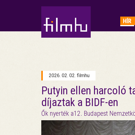
HIRDETÉS
HÍR
2026. 02. 02. filmhu
Putyin ellen harcoló t
díjaztak a BIDF-en
Ők nyerték a12. Budapest Nemzetkö