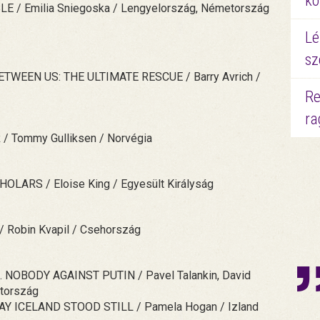
kö
/ Emilia Sniegoska / Lengyelország, Németország
Lé
sz
WEEN US: THE ULTIMATE RESCUE / Barry Avrich /
Re
ra
 Tommy Gulliksen / Norvégia
RS / Eloise King / Egyesült Királyság
Robin Kvapil / Csehország
 NOBODY AGAINST PUTIN / Pavel Talankin, David
etország
 ICELAND STOOD STILL / Pamela Hogan / Izland