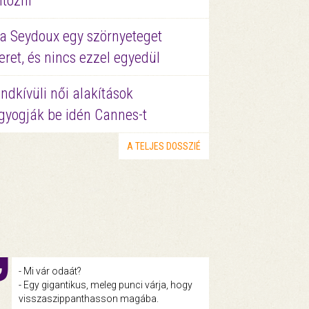
ltözni
a Seydoux egy szörnyeteget
eret, és nincs ezzel egyedül
ndkívüli női alakítások
gyogják be idén Cannes-t
A TELJES DOSSZIÉ
- Mi vár odaát?
- Egy gigantikus, meleg punci várja, hogy
visszaszippanthasson magába.