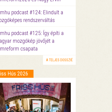
lmhu podcast #124: Elindult a
zgóképes rendszerváltás
lmhu podcast #125: Így építi a
gyar mozgókép jövőjét a
lmreform csapata
A TELJES DOSSZIÉ
riss Hús 2026