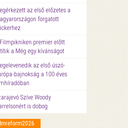
gérkezett az első előzetes a
agyarországon forgatott
ickerhez
Filmpikniken premier előtt
títik a Még egy kívánságot
egelevenedik az első úszó-
urópa-bajnokság a 100 éves
ilmhíradóban
zarajevó Szíve Woody
rrelsonért is dobog
ilmreform2026