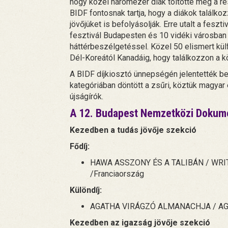
hogy közel háromezer diák töltötte meg a ré
BIDF fontosnak tartja, hogy a diákok találk
jövőjüket is befolyásolják. Erre utalt a feszti
fesztivál Budapesten és 10 vidéki városban z
háttérbeszélgetéssel. Közel 50 elismert külf
Dél-Koreától Kanadáig, hogy találkozzon a 
A BIDF díjkiosztó ünnepségén jelentették be
kategóriában döntött a zsűri, köztük magy
újságírók.
A 12. Budapest Nemzetközi Dokumen
Kezedben a tudás jövője szekció
Fődíj:
HAWA ASSZONY ÉS A TALIBÁN / WRITIN
/Franciaország
Különdíj:
AGATHA VIRÁGZÓ ALMANACHJA / AGAT
Kezedben az igazság jövője szekció