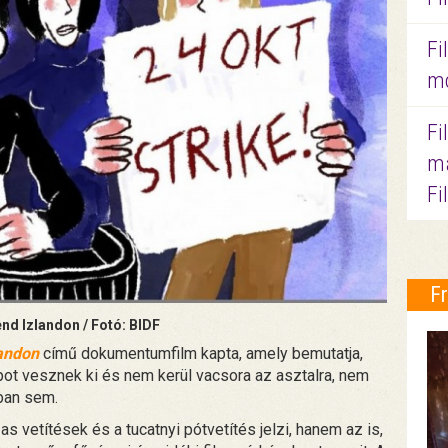
Fi
mo
Fi
ma
Fi
F
d Izlandon / Fotó: BIDF
andon
című dokumentumfilm kapta, amely bemutatja,
pot vesznek ki és nem kerül vacsora az asztalra, nem
ában sem.
 vetítések és a tucatnyi pótvetítés jelzi, hanem az is,