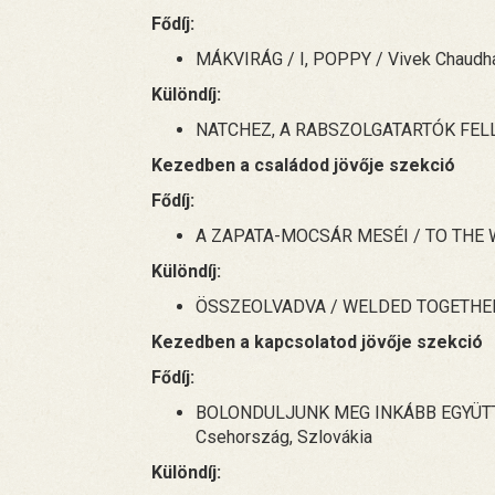
Fődíj:
MÁKVIRÁG / I, POPPY / Vivek Chaudhar
Különdíj:
NATCHEZ, A RABSZOLGATARTÓK FELLE
Kezedben a családod jövője szekció
Fődíj:
A ZAPATA-MOCSÁR MESÉI / TO THE WE
Különdíj:
ÖSSZEOLVADVA / WELDED TOGETHER / 
Kezedben a kapcsolatod jövője szekció
Fődíj:
BOLONDULJUNK MEG INKÁBB EGYÜTT! 
Csehország, Szlovákia
Különdíj: