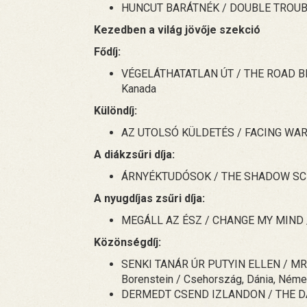
HUNCUT BARÁTNÉK / DOUBLE TROUBLE 
Kezedben a világ jövője szekció
Fődíj:
VÉGELÁTHATATLAN ÚT / THE ROAD BET
Kanada
Különdíj:
AZ UTOLSÓ KÜLDETÉS / FACING WAR /
A diákzsűri díja:
ÁRNYÉKTUDÓSOK / THE SHADOW SCHOLA
A nyugdíjas zsűri díja:
MEGÁLL AZ ÉSZ / CHANGE MY MIND / 
Közönségdíj:
SENKI TANÁR ÚR PUTYIN ELLEN / MR.
Borenstein / Csehország, Dánia, Ném
DERMEDT CSEND IZLANDON / THE DAY