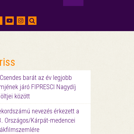
riss
 Csendes barát az év legjobb
lmjének járó FIPRESCI Nagydíj
löltjei között
ekordszámú nevezés érkezett a
3. Országos/Kárpát-medencei
iákfilmszemlére