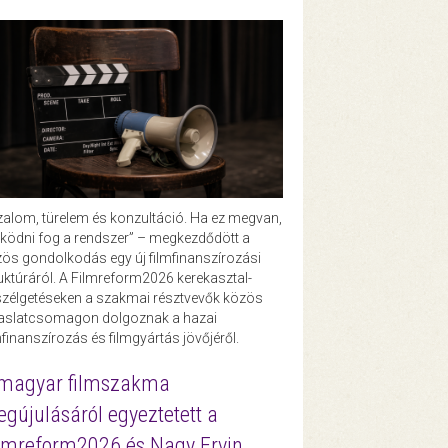
zalom, türelem és konzultáció. Ha ez megvan,
ödni fog a rendszer” – megkezdődött a
ös gondolkodás egy új filmfinanszírozási
uktúráról. A Filmreform2026 kerekasztal-
zélgetéseken a szakmai résztvevők közös
vaslatcsomagon dolgoznak a hazai
mfinanszírozás és filmgyártás jövőjéről.
magyar filmszakma
gújulásáról egyeztetett a
lmreform2026 és Nagy Ervin