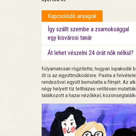
Kapcsolódó anyagok
Így szállt szembe a zsarnoksággal
egy kisvárosi tanár
Át lehet vészelni 24 órát nők nélkül?
folyamatosan rögzítette, hogyan lopakodik b
őt is az együttműködésre. Pasha a felvétele
rendezővel együtt bemutatta a filmjét. Az alk
négy helyett tíz teltházas vetítésen mutattá
találkozott a hazai nézőkkel, közönségtalálk