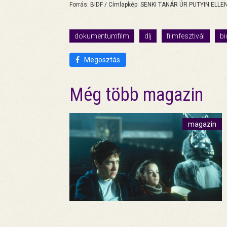
Forrás: BIDF / Címlapkép: SENKI TANÁR ÚR PUTYIN ELLEN
dokumentumfilm
díj
filmfesztivál
bi
Megosztás
Még több magazin
magazin