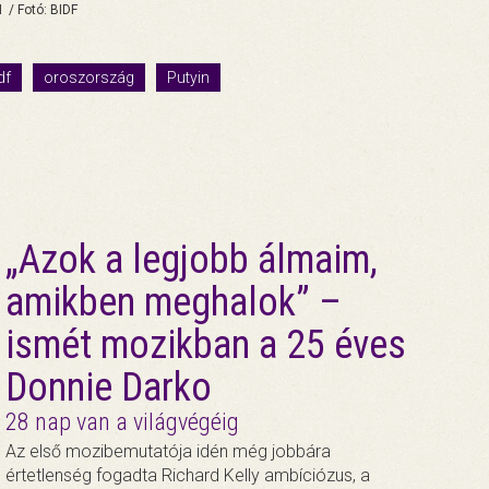
 / Fotó: BIDF
df
oroszország
Putyin
„Azok a legjobb álmaim,
amikben meghalok” –
ismét mozikban a 25 éves
Donnie Darko
28 nap van a világvégéig
Az első mozibemutatója idén még jobbára
értetlenség fogadta Richard Kelly ambíciózus, a