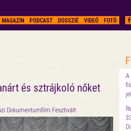
MAGAZIN
PODCAST
DOSSZIÉ
VIDEÓ
FOTÓ
F
A
fi
anárt és sztrájkoló nőket
je
R
zi Dokumentumfilm Fesztivált
3
D