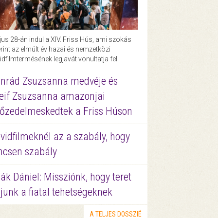
us 28-án indul a XIV. Friss Hús, ami szokás
rint az elmúlt év hazai és nemzetközi
idfilmtermésének legjavát vonultatja fel.
nrád Zsuzsanna medvéje és
eif Zsuzsanna amazonjai
őzedelmeskedtek a Friss Húson
vidfilmeknél az a szabály, hogy
ncsen szabály
ák Dániel: Missziónk, hogy teret
junk a fiatal tehetségeknek
A TELJES DOSSZIÉ