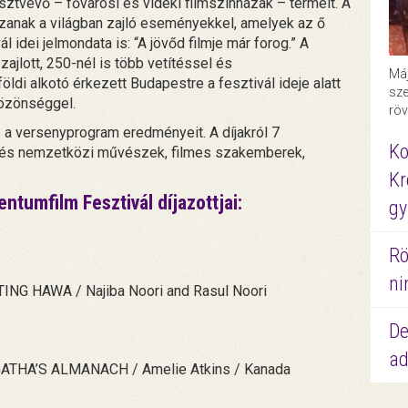
sztvevő – fővárosi és vidéki filmszínházak – termeit. A
ozzanak a világban zajló eseményekkel, amelyek az ő
vál idei jelmondata is: “A jövőd filmje már forog.” A
ajlott, 250-nél is több vetítéssel és
Máj
öldi alkotó érkezett Budapestre a fesztivál ideje alatt
sze
közönséggel.
röv
 a versenyprogram eredményeit. A díjakról 7
Ko
ar és nemzetközi művészek, filmes szakemberek,
Kr
tumfilm Fesztivál díjazottjai:
gy
Rö
ni
G HAWA / Najiba Noori and Rasul Noori
De
ad
HA’S ALMANACH / Amelie Atkins / Kanada