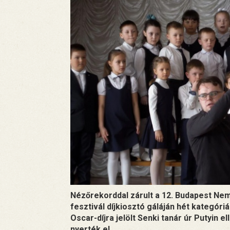
Nézőrekorddal zárult a 12. Budapest Ne
fesztivál díjkiosztó gáláján hét kategór
Oscar-díjra jelölt Senki tanár úr Putyin 
nyerték el.