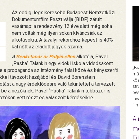
Az eddigi legsikeresebb Budapest Nemzetközi
Dokumentumfilm Fesztiválja (BIDF) zárult
vasárnap: a rendezvény 12 éve alatt még soha
nem voltak még ilyen sokan kíváncsiak az
alkotásokra. A tavalyi rekordhoz képest is 40%-
kal nőtt az eladott jegyek száma.
A
Senki tanár úr Putyin ellen
alkotója, Pavel
„Pasha” Talankin egy vidéki iskola videósaként
„Bi
e a propaganda az intézmény falai közé és kényszeríti
műk
kkel távozott hazájából és David Borenstein
köz
otást a nagy érdeklődésre való tekintettel a tervezett
str
k be a nézőknek. Pavel “Pasha” Talankin többször is
bes
ozókon vett részt és válaszolt kérdéseikre.
ja
fil
A 
me
Fi