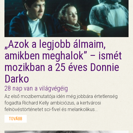
„Azok a legjobb álmaim,
amikben meghalok” – ismét
mozikban a 25 éves Donnie
Darko
28 nap van a világvégéig
Az első mozibemutatója idén még jobbára értetlenség
fogadta Richard Kelly ambíciózus, a kertvárosi
felnövéstörténetet sci-fivel és melankolikus…
TOVÁBB