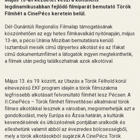
legdinamikusabban fejlődő filmiparát bemutató Török
Filmhét a CinePécs keretein belül.
Dél-Dunántúli Regionális Filmalap támogatásának
köszönhetően az egy hetes filmkavalkád nyitónapján, május
13-án, a pécsi Uránia Moziban bemutatásra kerülő
Isztambuli mesék című díjnyertes alkotást és az Ifakat
című dokumentumfilmet a látogatók ingyen megtekinthetik,
a filmek után pedig találkozhatnak azok alkotóival.
Május 13. és 19. között, az Utazás a Török Félhold körül
elnevezésű EKF program idején a török filmszakma
legfrissebb alkotásait felvonultató filmhét lesz Pécsen. A
II.CinePécs – Török filmhét filmvetítései alkalmával török
filmes alkotókkal lesznek a városban, megismerhetjük azt a
gondolkodást, mely Európa és Ázsia határán, a kultúrák
keveredésének és ütközésének pontjában uralkodik és
elleshetünk valamit abból az évezredes bölcsességből,
mely a török alkotásokból sugárzik.A CinePécs Török