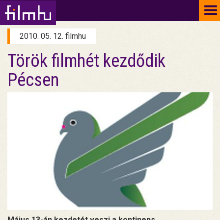
To
na
2010. 05. 12. filmhu
Török filmhét kezdődik
Pécsen
Május 13-án kezdetét veszi a kontinens