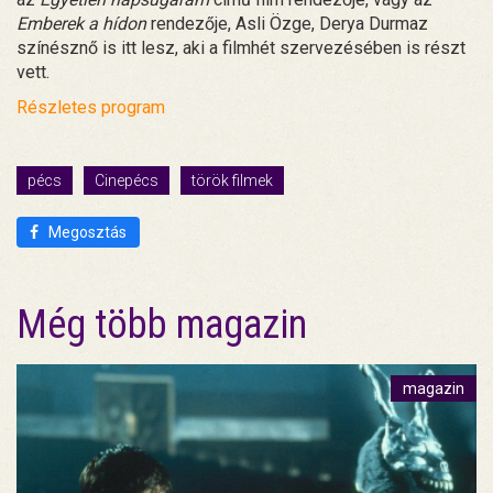
Emberek a hídon
rendezője, Asli Özge, Derya Durmaz
színésznő is itt lesz, aki a filmhét szervezésében is részt
vett.
Részletes program
pécs
Cinepécs
török filmek
Megosztás
Még több magazin
magazin