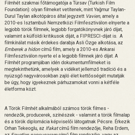
Filmhét szakmai főtámogatója a Türsav (Turkish Film
Foundation): olyan filmeket vetítenek, mint Yağmur Taylan-
Durul Taylan alkotópáros által jegyzett
Vavien
, amely a
2010-es Isztambuli Nemzetközi Filmfesztiválon elnyerte a
legjobb török filmnek, legjobb forgatókönyvnek járó díjat,
valamint a külföldi kritikusok díját, a FIPRESCI-díjat is. A
filmkínálat másik érdekes darabja Asli Özge alkotása, az
Emberek a hídon
című film, amely a 2010-es Ankarai
Filmfesztiválon nyerte el a legjobb filmnek járó díjat. A
Filmhét programjában idén dokumentumfilmeket is
megtekinthetünk, amelyek a vidéket jellemző tradíció és a
nyüzsgő nagyvárosokban zajló élet kettősségét mutatják
be úgy, hogy igyekeznek párhuzamokat vonni a kétféle
életforma közt.
A Török Filmhét alkalmából számos török filmes -
rendezők, producerek, színészek - valamint a török filmalap
és a török diplomácia képviselői látogatnak Pécsre. Érkezik
Orhan Tekeoglu, az
Ifakat
című film rendezője, Reha Erdem,
az
Egyetlen napsugaram
című film rendezője, vagy az