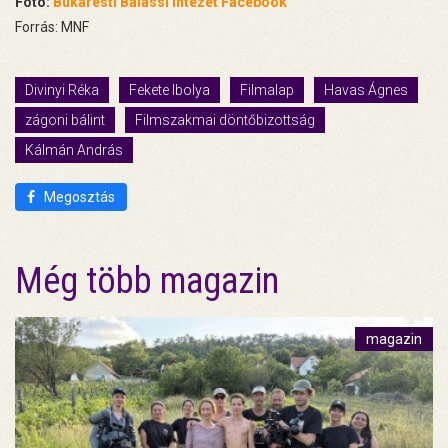
Fotó:
Bukaresti Balassi Intézet Facebook
Forrás: MNF
Divinyi Réka
Fekete Ibolya
Filmalap
Havas Ágnes
zágoni bálint
Filmszakmai döntőbizottság
Kálmán András
Megosztás
Még több magazin
magazin