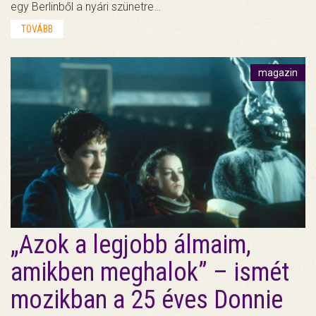
egy Berlinből a nyári szünetre…
TOVÁBB
magazin
„Azok a legjobb álmaim,
amikben meghalok” – ismét
mozikban a 25 éves Donnie