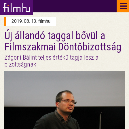
To
na
2019. 08. 13. filmhu
Új állandó taggal bővül a
Filmszakmai Döntőbizottság
Zágoni Bálint teljes értékű tagja lesz a
bizottságnak