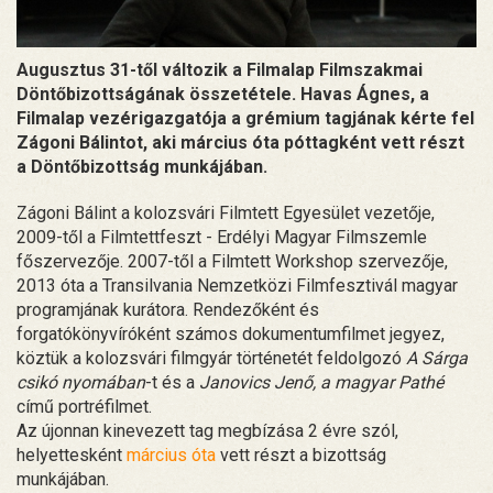
Augusztus 31-től változik a Filmalap Filmszakmai
Döntőbizottságának összetétele. Havas Ágnes, a
Filmalap vezérigazgatója a grémium tagjának kérte fel
Zágoni Bálintot, aki március óta póttagként vett részt
a Döntőbizottság munkájában.
Zágoni Bálint a kolozsvári Filmtett Egyesület vezetője,
2009-től a Filmtettfeszt - Erdélyi Magyar Filmszemle
főszervezője. 2007-től a Filmtett Workshop szervezője,
2013 óta a Transilvania Nemzetközi Filmfesztivál magyar
programjának kurátora. Rendezőként és
forgatókönyvíróként számos dokumentumfilmet jegyez,
köztük a kolozsvári filmgyár történetét feldolgozó
A Sárga
csikó nyomában
-t és a
Janovics Jenő, a magyar Pathé
című portréfilmet.
Az újonnan kinevezett tag megbízása 2 évre szól,
helyettesként
március óta
vett részt a bizottság
munkájában.