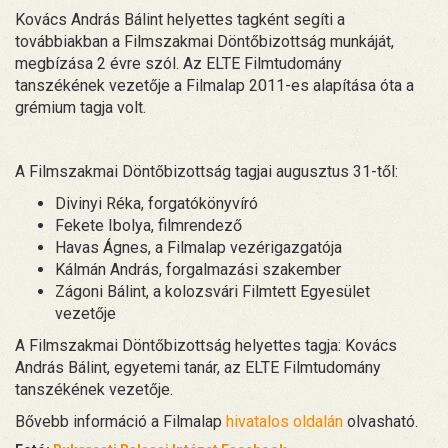
Kovács András Bálint helyettes tagként segíti a
továbbiakban a Filmszakmai Döntőbizottság munkáját,
megbízása 2 évre szól. Az ELTE Filmtudomány
tanszékének vezetője a Filmalap 2011-es alapítása óta a
grémium tagja volt.
A Filmszakmai Döntőbizottság tagjai augusztus 31-től:
Divinyi Réka, forgatókönyvíró
Fekete Ibolya, filmrendező
Havas Ágnes, a Filmalap vezérigazgatója
Kálmán András, forgalmazási szakember
Zágoni Bálint, a kolozsvári Filmtett Egyesület
vezetője
A Filmszakmai Döntőbizottság helyettes tagja: Kovács
András Bálint, egyetemi tanár, az ELTE Filmtudomány
tanszékének vezetője.
Bővebb információ a Filmalap
hivatalos oldalán
olvasható.