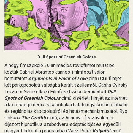
Dull Spots of Greenish Colors
A négy fimszekció 30 animációs rövidfilmet mutat be,
köztük Gabriel Abrantes cannes-i filmfesztiválon
bemutatott
Arguments in Favor of Love
című CGI filmjét
két párkapcsolati válságba került szellemről, Sasha Svirsky
Locarnói Nemzetközi Filmfesztiválon bemutatott
Dull
Spots of Greenish Colours
című kísérleti filmjét az internet,
a közösségi média és a politikai hatalomgyakorlás globális
és regiánolás kapcsolatáról és hatásmechanizmusáról, Ryo
Orikasa
The Graffiti
című, az Annecy-i fesztiválon is
díjazott hipnotikus szabadvers-adaptációját és egyedüli
magyar filmként a programban Vácz Péter
Kutyafül
című