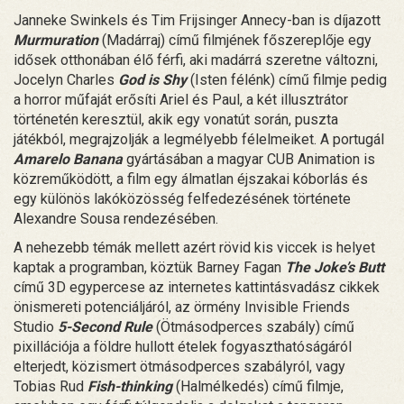
Janneke Swinkels és Tim Frijsinger Annecy-ban is díjazott
Murmuration
(Madárraj) című filmjének főszereplője egy
idősek otthonában élő férfi, aki madárrá szeretne változni,
Jocelyn Charles
God is Shy
(Isten félénk) című filmje pedig
a horror műfaját erősíti Ariel és Paul, a két illusztrátor
történetén keresztül, akik egy vonatút során, puszta
játékból, megrajzolják a legmélyebb félelmeiket. A portugál
Amarelo Banana
gyártásában a magyar CUB Animation is
közreműködött, a film egy álmatlan éjszakai kóborlás és
egy különös lakóközösség felfedezésének története
Alexandre Sousa rendezésében.
A nehezebb témák mellett azért rövid kis viccek is helyet
kaptak a programban, köztük Barney Fagan
The Joke’s Butt
című 3D egypercese az internetes kattintásvadász cikkek
önismereti potenciáljáról, az örmény Invisible Friends
Studio
5-Second Rule
(Ötmásodperces szabály) című
pixillációja a földre hullott ételek fogyaszthatóságáról
elterjedt, közismert ötmásodperces szabályról, vagy
Tobias Rud
Fish-thinking
(Halmélkedés) című filmje,