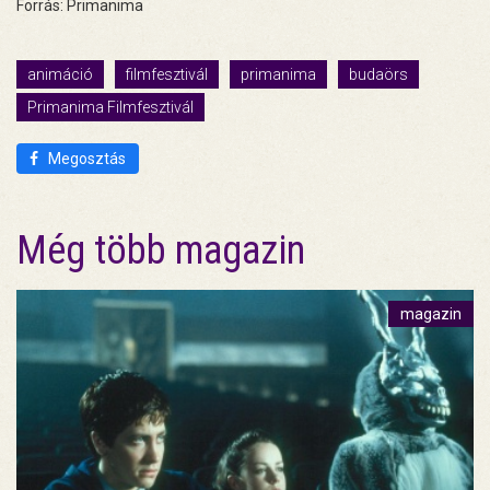
Forrás: Primanima
animáció
filmfesztivál
primanima
budaörs
Primanima Filmfesztivál
Megosztás
Még több magazin
magazin