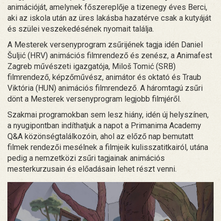
animációját, amelynek főszereplője a tizenegy éves Berci,
aki az iskola után az üres lakásba hazatérve csak a kutyáját
és szülei veszekedésének nyomait találja.
A Mesterek versenyprogram zsűrijének tagja idén Daniel
Šuljić (HRV) animációs filmrendező és zenész, a Animafest
Zagreb művészeti igazgatója, Miloš Tomić (SRB)
filmrendező, képzőművész, animátor és oktató és Traub
Viktória (HUN) animációs filmrendező. A háromtagú zsűri
dönt a Mesterek versenyprogram legjobb filmjéről.
Szakmai programokban sem lesz hiány, idén új helyszínen,
a nyugipontban indíthatjuk a napot a Primanima Academy
Q&A közönségtalálkozóin, ahol az előző nap bemutatt
filmek rendezői mesélnek a filmjeik kulisszatitkairól, utána
pedig a nemzetközi zsűri tagjainak animációs
mesterkurzusain és előadásain lehet részt venni.