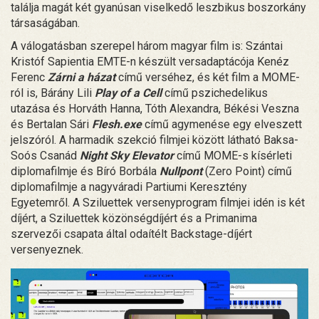
találja magát két gyanúsan viselkedő leszbikus boszorkány
társaságában.
A válogatásban szerepel három magyar film is: Szántai
Kristóf Sapientia EMTE-n készült versadaptácója Kenéz
Ferenc
Zárni a házat
című verséhez, és két film a MOME-
ról is, Bárány Lili
Play of a Cell
című pszichedelikus
utazása és Horváth Hanna, Tóth Alexandra, Békési Veszna
és Bertalan Sári
Flesh.exe
című agymenése egy elveszett
jelszóról. A harmadik szekció filmjei között látható Baksa-
Soós Csanád
Night Sky Elevator
című MOME-s kísérleti
diplomafilmje és Bíró Borbála
Nullpont
(Zero Point) című
diplomafilmje a nagyváradi Partiumi Keresztény
Egyetemről. A Sziluettek versenyprogram filmjei idén is két
díjért, a Sziluettek közönségdíjért és a Primanima
szervezői csapata által odaítélt Backstage-díjért
versenyeznek.