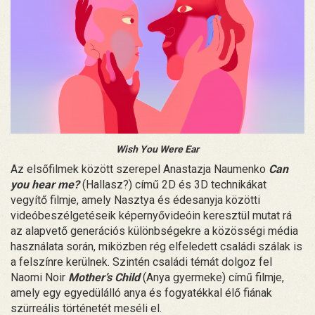
Wish You Were Ear
Az elsőfilmek között szerepel Anastazja Naumenko
Can
you hear me?
(Hallasz?) című 2D és 3D technikákat
vegyítő filmje, amely Nasztya és édesanyja közötti
videóbeszélgetéseik képernyővideóin keresztül mutat rá
az alapvető generációs különbségekre a közösségi média
használata során, miközben rég elfeledett családi szálak is
a felszínre kerülnek. Szintén családi témát dolgoz fel
Naomi Noir
Mother’s Child
(Anya gyermeke) című filmje,
amely egy egyedülálló anya és fogyatékkal élő fiának
szürreális történetét meséli el.