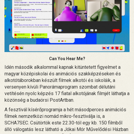
Can You Hear Me?
Idén második alkalommal kapnak kitüntetett figyelmet a
magyar középiskolai és animációs szakképzéseken és
alkotótáborokban készült filmek alkotói és iskoláik, a
versenyen kívüli Panorámaprogram szombat délutáni
vetítésén nyolc képzés 17 fiatal alkotójának filmjét láthatja a
közönség a budaörsi PostArtban.
A fesztivál kísérőprogramja a hét másodperces animációs
filmek nemzetközi nomád mikro-fesztiválja is, a
SCHA7SEC. Csütörtök este 22.30-tól egy kb. 150 filmből
álló válogatás lesz látható a Jókai Mór Művelődési Házban