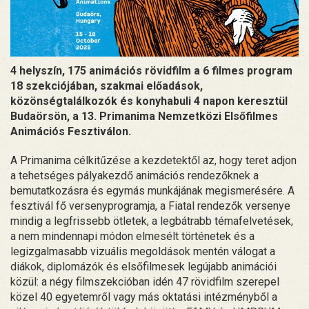
4 helyszín, 175 animációs rövidfilm a 6 filmes program
18 szekciójában, szakmai előadások,
közönségtalálkozók és konyhabuli 4 napon keresztül
Budaörsön, a 13. Primanima Nemzetközi Elsőfilmes
Animációs Fesztiválon.
A Primanima célkitűzése a kezdetektől az, hogy teret adjon
a tehetséges pályakezdő animációs rendezőknek a
bemutatkozásra és egymás munkájának megismerésére. A
fesztivál fő versenyprogramja, a Fiatal rendezők versenye
mindig a legfrissebb ötletek, a legbátrabb témafelvetések,
a nem mindennapi módon elmesélt történetek és a
legizgalmasabb vizuális megoldások mentén válogat a
diákok, diplomázók és elsőfilmesek legújabb animációi
közül: a négy filmszekcióban idén 47 rövidfilm szerepel
közel 40 egyetemről vagy más oktatási intézményből a