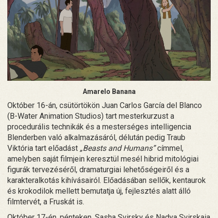
Amarelo Banana
Október 16-án, csütörtökön Juan Carlos García del Blanco
(B-Water Animation Studios) tart mesterkurzust a
procedurális technikák és a mesterséges intelligencia
Blenderben való alkalmazásáról, délután pedig Traub
Viktória tart előadást
„Beasts and Humans”
címmel,
amelyben saját filmjein keresztül mesél hibrid mitológiai
figurák tervezéséről, dramaturgiai lehetőségeiről és a
karakteralkotás kihívásairól. Előadásában sellők, kentaurok
és krokodilok mellett bemutatja új, fejlesztés alatt álló
filmtervét, a Fruskát is.
Október 17-én, pénteken, Sasha Svirsky és Nadya Svirskaia