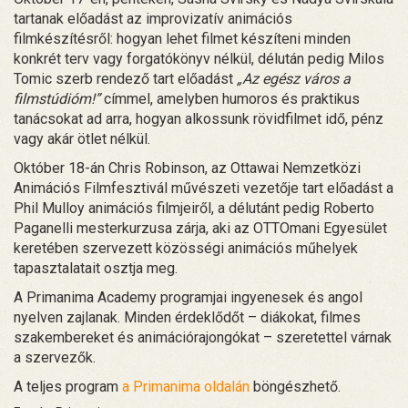
tartanak előadást az improvizatív animációs
filmkészítésről: hogyan lehet filmet készíteni minden
konkrét terv vagy forgatókönyv nélkül, délután pedig Milos
Tomic szerb rendező tart előadást
„Az egész város a
filmstúdióm!”
címmel, amelyben humoros és praktikus
tanácsokat ad arra, hogyan alkossunk rövidfilmet idő, pénz
vagy akár ötlet nélkül.
Október 18-án Chris Robinson, az Ottawai Nemzetközi
Animációs Filmfesztivál művészeti vezetője tart előadást a
Phil Mulloy animációs filmjeiről, a délutánt pedig Roberto
Paganelli mesterkurzusa zárja, aki az OTTOmani Egyesület
keretében szervezett közösségi animációs műhelyek
tapasztalatait osztja meg.
A Primanima Academy programjai ingyenesek és angol
nyelven zajlanak. Minden érdeklődőt – diákokat, filmes
szakembereket és animációrajongókat – szeretettel várnak
a szervezők.
A teljes program
a Primanima oldalán
böngészhető.