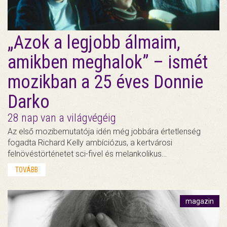
„Azok a legjobb álmaim,
amikben meghalok” – ismét
mozikban a 25 éves Donnie
Darko
28 nap van a világvégéig
Az első mozibemutatója idén még jobbára értetlenség
fogadta Richard Kelly ambíciózus, a kertvárosi
felnövéstörténetet sci-fivel és melankolikus…
TOVÁBB
magazin