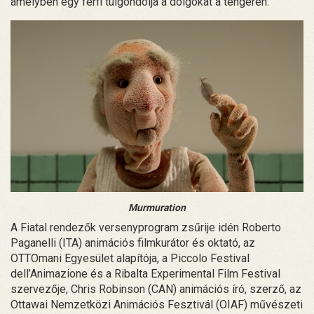
amelyben egy férfi túlgondolja a dolgokat a tengeren.
Murmuration
A Fiatal rendezők versenyprogram zsűrije idén Roberto
Paganelli (ITA) animációs filmkurátor és oktató, az
OTTOmani Egyesület alapítója, a Piccolo Festival
dell’Animazione és a Ribalta Experimental Film Festival
szervezője, Chris Robinson (CAN) animációs író, szerző, az
Ottawai Nemzetközi Animációs Fesztivál (OIAF) művészeti