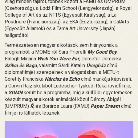
világ minden tájáról, többek között a FAMU és UMPRUM
(Csehország), a Łódź Film School (Lengyelország), a Royal
College of Art és az NFTS (Egyesült Királyság), a La
Poudrière (Franciaország), az EKA (Észtország), a CalArts
(Egyesült Államok) és a Tama Art University (Japán)
hallgatóitól.
Természetesen magyar alkotások sem hiányoznak a
programból: a MOME-ról Sara Priorelli
My Good Boy
,
Balogh Mirjana
Wish You Were Ear
, Demeter Dominika
Szilva és Baga
, valamint Sárdi Katalin
Üvegház
című
diplomafilmjei szerepelnek a válogatásban; a METU-t
Goretity Franciska
Nárcisz és Echo
című munkája képviseli,
a Corvin Rajziskolából Ludescher-Tyukodi Réka rövidfilmje,
a
SOMN
került be a programba, míg a külföldi egyetemeken
készült magyar alkotók animációi közül Dérczy Abigél
(UMPRUM)
Ř
, és Boráros Laura (FAMU)
Paper Dream
című
filmjei is láthatók lesznek.