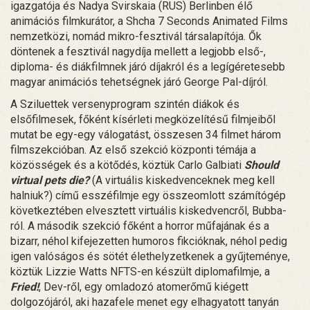
igazgatója és Nadya Svirskaia (RUS) Berlinben élő
animációs filmkurátor, a Shcha 7 Seconds Animated Films
nemzetközi, nomád mikro-fesztivál társalapítója. Ők
döntenek a fesztivál nagydíja mellett a legjobb első-,
diploma- és diákfilmnek járó díjakról és a legígéretesebb
magyar animációs tehetségnek járó George Pal-díjról.
A Sziluettek versenyprogram szintén diákok és
elsőfilmesek, főként kísérleti megközelítésű filmjeiből
mutat be egy-egy válogatást, összesen 34 filmet három
filmszekcióban. Az első szekció központi témája a
közösségek és a kötődés, köztük Carlo Galbiati
Should
virtual pets die?
(A virtuális kiskedvenceknek meg kell
halniuk?) című esszéfilmje egy összeomlott számítógép
következtében elvesztett virtuális kiskedvencről, Bubba-
ról. A második szekció főként a horror műfajának és a
bizarr, néhol kifejezetten humoros fikcióknak, néhol pedig
igen valóságos és sötét élethelyzetkenek a gyűjteménye,
köztük Lizzie Watts NFTS-en készült diplomafilmje, a
Fried!
, Dev-ről, egy omladozó atomerőmű kiégett
dolgozójáról, aki hazafele menet egy elhagyatott tanyán