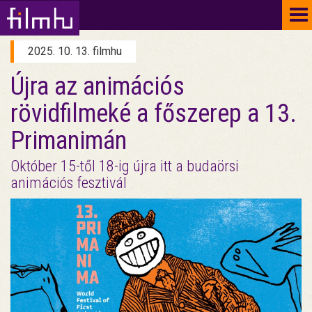
To
na
2025. 10. 13. filmhu
Újra az animációs
rövidfilmeké a főszerep a 13.
Primanimán
Október 15-től 18-ig újra itt a budaörsi
animációs fesztivál