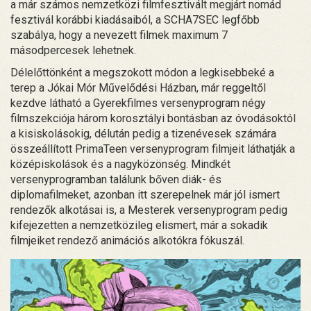
a már számos nemzetközi filmfesztivált megjárt nomád
fesztivál korábbi kiadásaiból, a SCHA7SEC legfőbb
szabálya, hogy a nevezett filmek maximum 7
másodpercesek lehetnek.
Délelőttönként a megszokott módon a legkisebbeké a
terep a Jókai Mór Művelődési Házban, már reggeltől
kezdve látható a Gyerekfilmes versenyprogram négy
filmszekciója három korosztályi bontásban az óvodásoktól
a kisiskolásokig, délután pedig a tizenévesek számára
összeállított PrimaTeen versenyprogram filmjeit láthatják a
középiskolások és a nagyközönség. Mindkét
versenyprogramban találunk bőven diák- és
diplomafilmeket, azonban itt szerepelnek már jól ismert
rendezők alkotásai is, a Mesterek versenyprogram pedig
kifejezetten a nemzetközileg elismert, már a sokadik
filmjeiket rendező animációs alkotókra fókuszál.