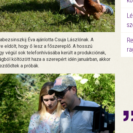
kö
Lé
sz
Re
Zabezsinszkij Éva ajánlotta Csuja Lászlónak. A
re eldölt, hogy ő lesz a főszereplő. A hosszú
ra
y végül sok telefonhívásába került a produkciónak,
gból költözött haza a szerepért idén januárban, akkor
kezdődtek a próbák.