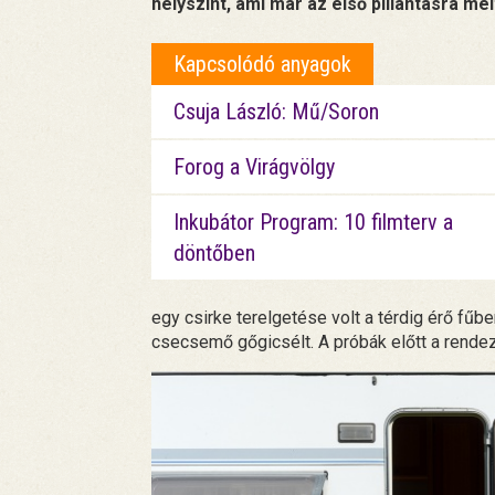
helyszínt, ami már az első pillantásra mél
Kapcsolódó anyagok
Csuja László: Mű/Soron
Forog a Virágvölgy
Inkubátor Program: 10 filmterv a
döntőben
egy csirke terelgetése volt a térdig érő fű
csecsemő gőgicsélt. A próbák előtt a rendez