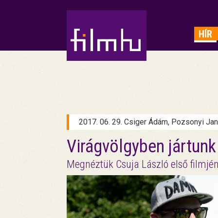
HIRDETÉS
HÍR
2017. 06. 29. Csiger Ádám, Pozsonyi Ja
Virágvölgyben jártunk
Megnéztük Csuja László első filmjé