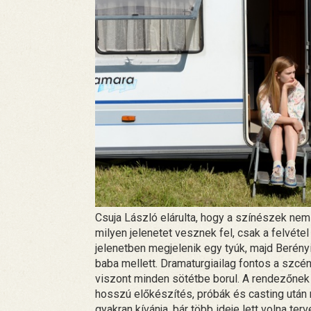
Csuja László elárulta, hogy a színészek nem 
milyen jelenetet vesznek fel, csak a felvétel
jelenetben megjelenik egy tyúk, majd Berény
baba mellett. Dramaturgiailag fontos a szcéna
viszont minden sötétbe borul. A rendezőne
hosszú előkészítés, próbák és casting után
gyakran kívánja, bár több ideje lett volna terv