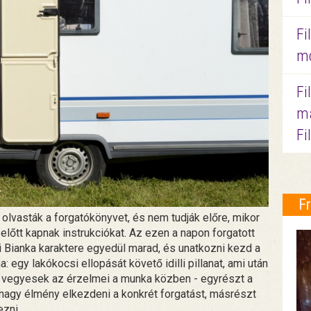
Fi
mo
Fi
ma
Fi
F
olvasták a forgatókönyvet, és nem tudják előre, mikor
 előtt kapnak instrukciókat. Az ezen a napon forgatott
i Bianka karaktere egyedül marad, és unatkozni kezd a
: egy lakókocsi ellopását követő idilli pillanat, ami után
k vegyesek az érzelmei a munka közben - egyrészt a
 nagy élmény elkezdeni a konkrét forgatást, másrészt
ezni.