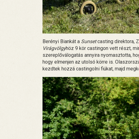
Berényi Biankát a
Sunset
casting direktora, 
Virágvölgy
höz 9 kör castingon vett részt, mi
szereplőválogatás annyira nyomasztotta, hog
hogy elmenjen az utolsó körre is. Olaszorszá
kezdtek hozzá castingolni fiúkat, majd meg