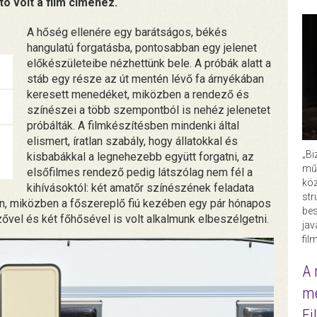
tó volt a film címéhez.
A hőség ellenére egy barátságos, békés
hangulatú forgatásba, pontosabban egy jelenet
előkészületeibe nézhettünk bele. A próbák alatt a
stáb egy része az út mentén lévő fa árnyékában
keresett menedéket, miközben a rendező és
színészei a több szempontból is nehéz jelenetet
próbálták. A filmkészítésben mindenki által
elismert, íratlan szabály, hogy állatokkal és
„Bi
kisbabákkal a legnehezebb együtt forgatni, az
műk
elsőfilmes rendező pedig látszólag nem fél a
köz
kihívásoktól: két amatőr színészének feladata
str
ben, miközben a főszereplő fiú kezében egy pár hónapos
bes
ővel és két főhősével is volt alkalmunk elbeszélgetni.
ja
fil
A 
me
Fi