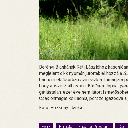
Berényi Biankának Réti Lászlóhoz hasonlóan 
megjelent cikk nyomán jutottak el hozzá a
Su
bár nem elsősorban színészként: imádja a pö
hogy asszisztálhasson. Bár “nem lopna gyerek
gátlástalan, ezer éve nem látott ismerősöke
Csak önmagát kell adnia, persze igazodva a 
Fotó: Pozsonyi Janka
werk
Filmalap Inkubátor Program
Csuja