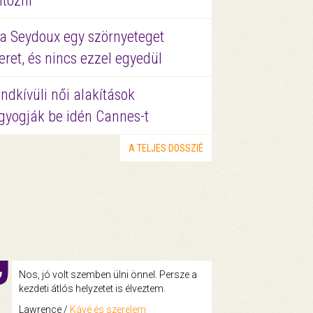
ltözni
a Seydoux egy szörnyeteget
eret, és nincs ezzel egyedül
ndkívüli női alakítások
gyogják be idén Cannes-t
A TELJES DOSSZIÉ
Nos, jó volt szemben ülni önnel. Persze a
kezdeti átlós helyzetet is élveztem.
Lawrence /
Kávé és szerelem