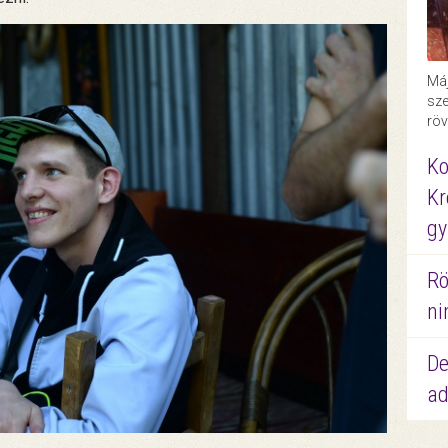
Máj
sze
röv
Ko
Kr
gy
Rö
ni
De
ad