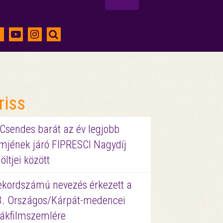
riss
 Csendes barát az év legjobb
lmjének járó FIPRESCI Nagydíj
löltjei között
ekordszámú nevezés érkezett a
3. Országos/Kárpát-medencei
iákfilmszemlére