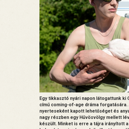
Egy tikkasztó nyári napon látogattunk ki 
című coming-of-age dráma forgatására. 
nyerteseként kapott lehetőséget és any
nagy részben egy Hűvösvölgy mellett lé
készült. Minket is erre a tájra irányított 