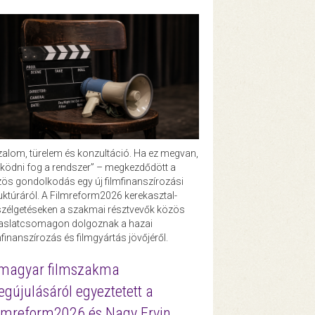
zalom, türelem és konzultáció. Ha ez megvan,
ödni fog a rendszer” – megkezdődött a
ös gondolkodás egy új filmfinanszírozási
uktúráról. A Filmreform2026 kerekasztal-
zélgetéseken a szakmai résztvevők közös
vaslatcsomagon dolgoznak a hazai
mfinanszírozás és filmgyártás jövőjéről.
magyar filmszakma
gújulásáról egyeztetett a
lmreform2026 és Nagy Ervin