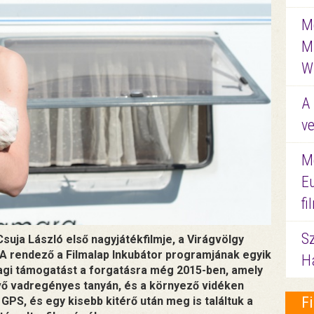
Me
M
W
A 
ve
M
E
f
S
Csuja László első nagyjátékfilmje, a Virágvölgy
A rendező a Filmalap Inkubátor programjának egyik
Ha
agi támogatást a forgatásra még 2015-ben, amely
vő vadregényes tanyán, és a környező vidéken
F
a GPS, és egy kisebb kitérő után meg is találtuk a