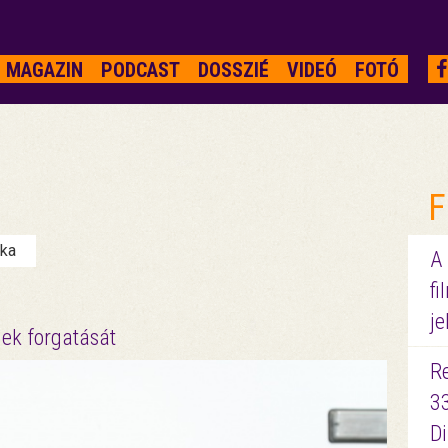
MAGAZIN
PODCAST
DOSSZIÉ
VIDEÓ
FOTÓ
F
nka
A
fi
je
nek forgatását
R
3
D