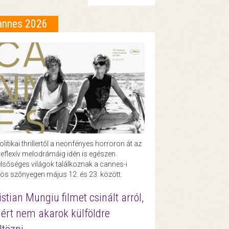
annes 2026
olitikai thrillertől a neonfényes horroron át az
eflexív melodrámáig idén is egészen
lsőséges világok találkoznak a cannes-i
ös szőnyegen május 12. és 23. között.
istian Mungiu filmet csinált arról,
ért nem akarok külföldre