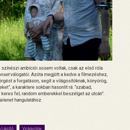
színészi ambíciói sosem voltak, csak az első róla
nset
válogatói. Azóta megjött a kedve a filmezéshez,
rgést a forgatáson, segít a világosítóknak, könyörög,
et”, a karaktere sokban hasonlít rá: “szabad,
t keres fel, random emberekkel beszélget az utcán”.
jelenet hangulatához.
 László
Virágvölgy