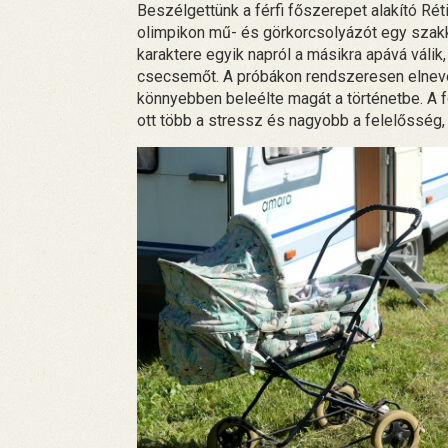
Beszélgettünk a férfi főszerepet alakító Rét
olimpikon mű- és görkorcsolyázót egy szakkö
karaktere egyik napról a másikra apává válik,
csecsemőt. A próbákon rendszeresen elnevet
könnyebben beleélte magát a történetbe. A f
ott több a stressz és nagyobb a felelősség,