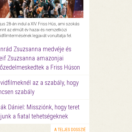
us 28-án indul a XIV. Friss Hús, ami szokás
rint az elmúlt év hazai és nemzetközi
idfilmtermésének legjavát vonultatja fel.
nrád Zsuzsanna medvéje és
eif Zsuzsanna amazonjai
őzedelmeskedtek a Friss Húson
vidfilmeknél az a szabály, hogy
ncsen szabály
ák Dániel: Missziónk, hogy teret
junk a fiatal tehetségeknek
A TELJES DOSSZIÉ