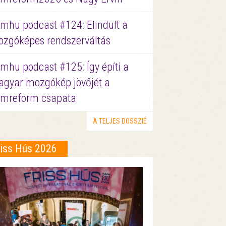
lmhu podcast #124: Elindult a
zgóképes rendszerváltás
lmhu podcast #125: Így építi a
gyar mozgókép jövőjét a
lmreform csapata
A TELJES DOSSZIÉ
riss Hús 2026