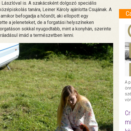
i Lászlóval is. A szakácsként dolgozó speciális
zépiskolás tanára, Leiner Károly ajánlotta Csujának. A
C
 amikor befogadja a hősnőt, aki ellopott egy
te a jeleneteket, de a forgatási helyszíneken
orgatáson sokkal nyugodtabb, mint a konyhán, szerinte
 ráadásul imád a természetben lenni.
A p
önr
szé
vör
Cr
mi