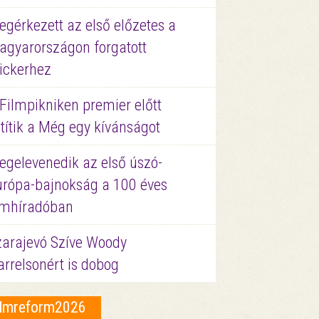
gérkezett az első előzetes a
agyarországon forgatott
ickerhez
Filmpikniken premier előtt
títik a Még egy kívánságot
egelevenedik az első úszó-
urópa-bajnokság a 100 éves
ilmhíradóban
zarajevó Szíve Woody
rrelsonért is dobog
ilmreform2026