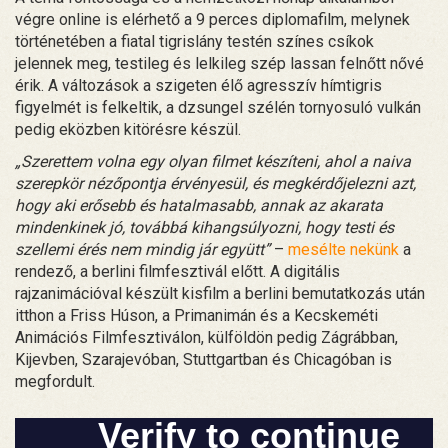
végre online is elérhető a 9 perces diplomafilm, melynek
történetében a fiatal tigrislány testén színes csíkok
jelennek meg, testileg és lelkileg szép lassan felnőtt nővé
érik. A változások a szigeten élő agresszív hímtigris
figyelmét is felkeltik, a dzsungel szélén tornyosuló vulkán
pedig eközben kitörésre készül.
„Szerettem volna egy olyan filmet készíteni, ahol a naiva
szerepkör nézőpontja érvényesül, és megkérdőjelezni azt,
hogy aki erősebb és hatalmasabb, annak az akarata
mindenkinek jó, továbbá kihangsúlyozni, hogy testi és
szellemi érés nem mindig jár együtt”
–
mesélte nekünk
a
rendező, a berlini filmfesztivál előtt. A digitális
rajzanimációval készült kisfilm a berlini bemutatkozás után
itthon a Friss Húson, a Primanimán és a Kecskeméti
Animációs Filmfesztiválon, külföldön pedig Zágrábban,
Kijevben, Szarajevóban, Stuttgartban és Chicagóban is
megfordult.