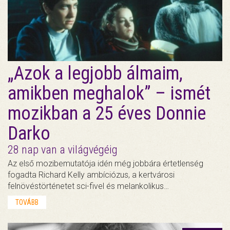
„Azok a legjobb álmaim,
amikben meghalok” – ismét
mozikban a 25 éves Donnie
Darko
28 nap van a világvégéig
Az első mozibemutatója idén még jobbára értetlenség
fogadta Richard Kelly ambíciózus, a kertvárosi
felnövéstörténetet sci-fivel és melankolikus…
TOVÁBB