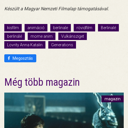
K
észült a Magyar Nemzeti Filmalap támogatásával.
kisfilm
animáció
berlinale
rövidfilm
Berlinalé
berlinálé
mome anim
Vulkánsziget
Lovrity Anna Katalin
Generations
Megosztás
Még több magazin
magazin