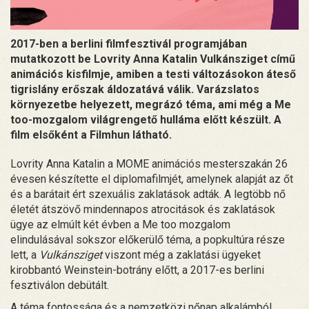
2017-ben a berlini filmfesztivál programjában
mutatkozott be Lovrity Anna Katalin Vulkánsziget című
animációs kisfilmje, amiben a testi változásokon áteső
tigrislány erőszak áldozatává válik. Varázslatos
környezetbe helyezett, megrázó téma, ami még a Me
too-mozgalom világrengető hulláma előtt készült. A
film elsőként a Filmhun látható.
Lovrity Anna Katalin a MOME animációs mesterszakán 26
évesen készítette el diplomafilmjét, amelynek alapját az őt
és a barátait ért szexuális zaklatások adták. A legtöbb nő
életét átszövő mindennapos atrocitások és zaklatások
ügye az elmúlt két évben a Me too mozgalom
elindulásával sokszor előkerülő téma, a popkultúra része
lett, a
Vulkánsziget
viszont még a zaklatási ügyeket
kirobbantó Weinstein-botrány előtt, a 2017-es berlini
fesztiválon debütált.
A téma fontossága és a nemzetközi nőnap alkalámból