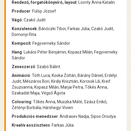
Rendező, forgatókönyvíró, layout
: Lovrity Anna Katalin
Producer
: Fülöp József
Vágó
: Czakó Judit
Konzulensek
: Bánóczki Tibor, Farkas Júlia, Czakó Judit,
Domonyi Rita
Kompozit
: Fegyverneky Sándor
Hang
: Lukács Péter Benjámin, Kopasz Milán, Fegyverneky
Sándor
Zeneszerző
: Szabó Bálint
Animáció
: Tóth Luca, Koska Zoltán, Bárány Dániel, Erdélyi
Judit, Mészáros Bori, Király Krisztián, Korcsok Lili, Kreif
Zsuzsanna, Kopasz Milán, Marjai Petra, Tőkés Anna,
Szakadát Maja, Végső Ágota
Colouring
: Tőkés Anna, Muszka Máté, Szász Enikő,
Zétényi Borbála, Hárshegyi Vivien
Produkciós menedzser
: Andrasev Nadja, Sipos Orsolya
Kreatív asszisztens
: Farkas Júlia