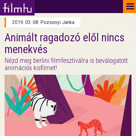
To
na
2019. 03. 08. Pozsonyi Janka
Animált ragadozó elől nincs
menekvés
Nézd meg berlini filmfesztiválra is beválogatott
animációs kisfilmet!