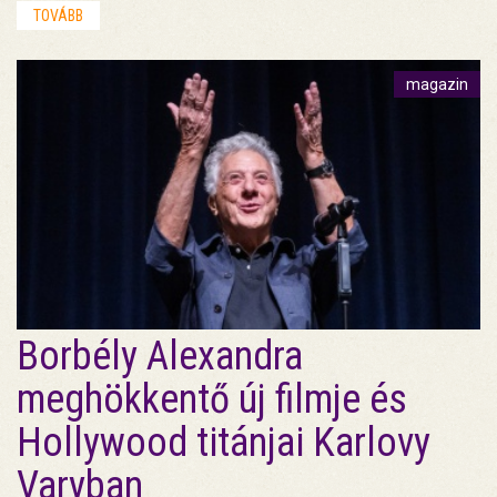
TOVÁBB
magazin
Borbély Alexandra
meghökkentő új filmje és
Hollywood titánjai Karlovy
Varyban