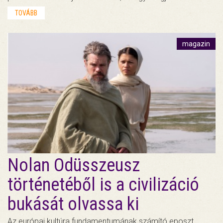
TOVÁBB
magazin
Nolan Odüsszeusz
történetéből is a civilizáció
bukását olvassa ki
Az európai kultúra fundamentumának számító eposzt