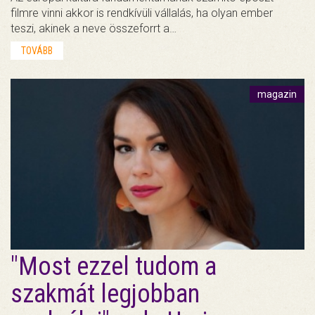
filmre vinni akkor is rendkívüli vállalás, ha olyan ember
teszi, akinek a neve összeforrt a…
TOVÁBB
magazin
"Most ezzel tudom a
szakmát legjobban