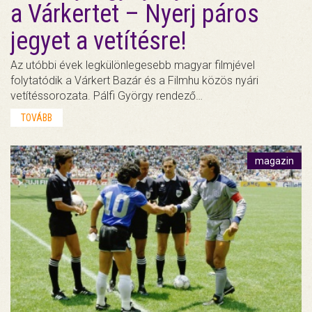
a Várkertet – Nyerj páros
jegyet a vetítésre!
Az utóbbi évek legkülönlegesebb magyar filmjével
folytatódik a Várkert Bazár és a Filmhu közös nyári
vetítéssorozata. Pálfi György rendező…
TOVÁBB
magazin