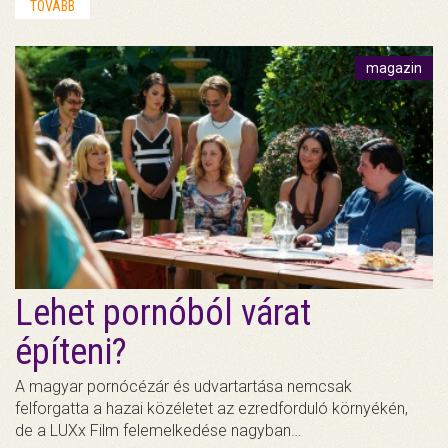
TOVÁBB
magazin
Lehet pornóból várat
építeni?
A magyar pornócézár és udvartartása nemcsak
felforgatta a hazai közéletet az ezredforduló környékén,
de a LUXx Film felemelkedése nagyban…