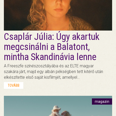
Csaplár Júlia: Úgy akartuk
megcsinálni a Balatont,
mintha Skandinávia lenne
A Freeszfe színészosztályába és az ELTE magyar
szakára járt, majd egy albán pékségben tett kitérő után
elkészítette első saját kisfilmjét, amellyel…
TOVÁBB
magazin