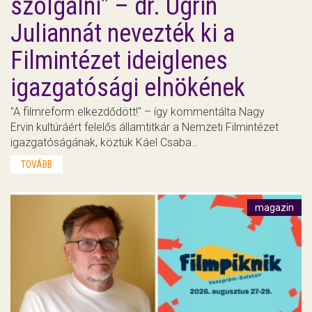
szolgálni" – dr. Ugrin
Juliannát nevezték ki a
Filmintézet ideiglenes
igazgatósági elnökének
"A filmreform elkezdődött!" – így kommentálta Nagy
Ervin kultúráért felelős államtitkár a Nemzeti Filmintézet
igazgatóságának, köztük Káel Csaba…
TOVÁBB
magazin