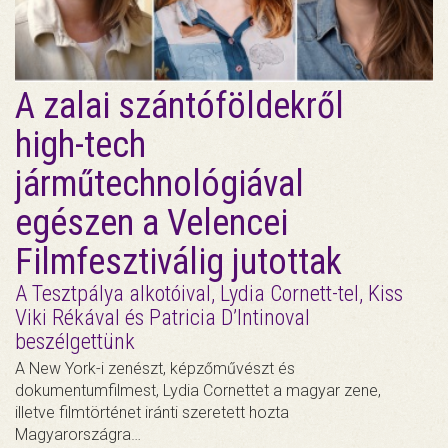
A zalai szántóföldekről
high-tech
járműtechnológiával
egészen a Velencei
Filmfesztiválig jutottak
A Tesztpálya alkotóival, Lydia Cornett-tel, Kiss
Viki Rékával és Patricia D’Intinoval
beszélgettünk
A New York-i zenészt, képzőművészt és
dokumentumfilmest, Lydia Cornettet a magyar zene,
illetve filmtörténet iránti szeretett hozta
Magyarországra…