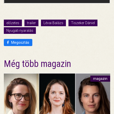
előzetes
trailer
Lévai Balázs
Tiszeker Dániel
Nyugati nyaralás
Megosztás
Még több magazin
magazin