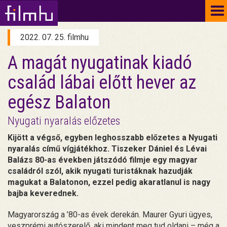
To
na
2022. 07. 25. filmhu
A magát nyugatinak kiadó
család lábai előtt hever az
egész Balaton
Nyugati nyaralás előzetes
Kijött a végső, egyben leghosszabb előzetes a Nyugati
nyaralás című vígjátékhoz. Tiszeker Dániel és Lévai
Balázs 80-as években játszódó filmje egy magyar
családról szól, akik nyugati turistáknak hazudják
magukat a Balatonon, ezzel pedig akaratlanul is nagy
bajba keverednek.
Magyarország a ’80-as évek derekán. Maurer Gyuri ügyes,
veszprémi autószerelő, aki mindent meg tud oldani – még a