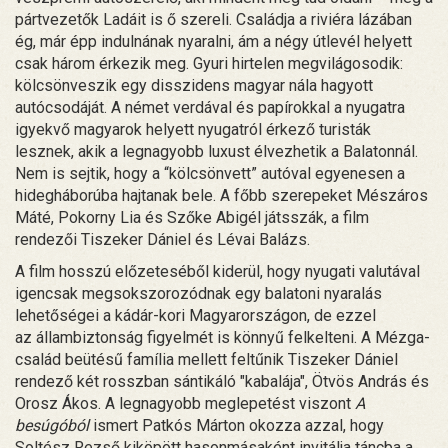
pártvezetők Ladáit is ő szereli. Családja a riviéra lázában
ég, már épp indulnának nyaralni, ám a négy útlevél helyett
csak három érkezik meg. Gyuri hirtelen megvilágosodik:
kölcsönveszik egy disszidens magyar nála hagyott
autócsodáját. A német verdával és papírokkal a nyugatra
igyekvő magyarok helyett nyugatról érkező turisták
lesznek, akik a legnagyobb luxust élvezhetik a Balatonnál.
Nem is sejtik, hogy a “kölcsönvett” autóval egyenesen a
hidegháborúba hajtanak bele. A főbb szerepeket Mészáros
Máté, Pokorny Lia és Szőke Abigél játsszák, a film
rendezői Tiszeker Dániel és Lévai Balázs.
A film hosszú előzeteséből kiderül, hogy nyugati valutával
igencsak megsokszorozódnak egy balatoni nyaralás
lehetőségei a kádár-kori Magyarországon, de ezzel
az állambiztonság figyelmét is könnyű felkelteni. A Mézga-
család beütésű família mellett feltűnik Tiszeker Dániel
rendező két rosszban sántikáló "kabalája", Ötvös András és
Orosz Ákos. A legnagyobb meglepetést viszont
A
besúgóból
ismert Patkós Márton okozza azzal, hogy
Soltész Rezső kiköpött hasonmásaként invitálja táncba a