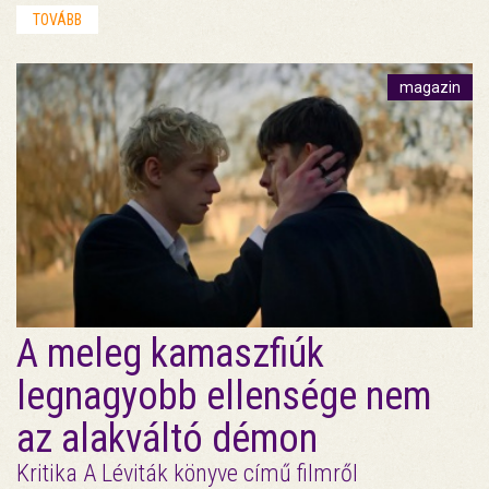
TOVÁBB
magazin
A meleg kamaszfiúk
legnagyobb ellensége nem
az alakváltó démon
Kritika A Léviták könyve című filmről