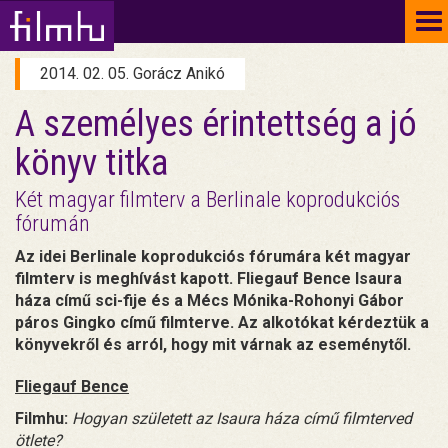
To
na
2014. 02. 05. Gorácz Anikó
A személyes érintettség a jó
könyv titka
Két magyar filmterv a Berlinale koprodukciós
fórumán
Az idei Berlinale koprodukciós fórumára két magyar
filmterv is meghívást kapott. Fliegauf Bence Isaura
háza című sci-fije és a Mécs Mónika-Rohonyi Gábor
páros Gingko című filmterve. Az alkotókat kérdeztük a
könyvekről és arról, hogy mit várnak az eseménytől.
Fliegauf Bence
Filmhu:
Hogyan született az Isaura háza című filmterved
ötlete?