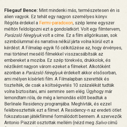
Fliegauf Bence:
Mint mindenki más, természetesen én is
alien vagyok. Ez tehát egy nagyon személyes könyv.
Régóta érdekel a
Fermi-paradoxon
, szép lenne egyszer
méltón feldolgozni ezt a gondolatkört. Volt egy filmtervem,
Parázsló féreglyuk
volt a címe. Ez a film allgórikusan, sok
szimbólummal és narrativa nélkül járta volna körül ezt a
kérdést. A Filmalap egyik fő célkitűzése az, hogy érvényes,
mai történet mesélő filmekkel visszacsábítsák az
embereket a moziba. Ez szép törekvés, drukkolok, és
nézőként nagyon várom ezeket a filmeket. Alkotóként
azonban a
Parázsló féreglyuk
érdekelt akkor elsősorban,
ami mélyen kísérleti film. A Filmalapban szerették és
tisztelték, de csak a költségvetés 10 százalékát tudták
volna biztositani, ami semmire sem elég. Úgyhogy már
lemondtam róla, de még a lemondás előtt beadtuk a
Berlinale Residency programjába. Meghívták, és ezzel
felébresztették ezt a filmet. A Residency-n az eredeti ötlet
fokozatosan játékfilmmé formálódott bennem. A szervezők
Antonio Piazzát osztottak mellém (nézd meg
Salvo
című