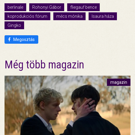
berlinale
Rohonyi Gábor
fliegauf bence
koprodukciós fórum
mécs mónika
Isaura háza
Gingko
Megosztás
Még több magazin
magazin