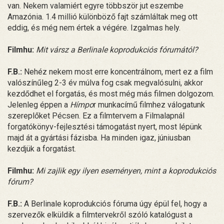
van. Nekem valamiért egyre többször jut eszembe
Amazónia. 1.4 millió különböző fajt számláltak meg ott
eddig, és még nem értek a végére. Izgalmas hely.
Filmhu:
Mit vársz a Berlinale koprodukciós fórumától?
F.B.:
Nehéz nekem most erre koncentrálnom, mert ez a film
valószínűleg 2­-3 év múlva fog csak megvalósulni, akkor
kezdődhet el forgatás, és most még más filmen dolgozom.
Jelenleg éppen a
Hímpo
r munkacímű filmhez válogatunk
szereplőket Pécsen. Ez a filmtervem a Filmalapnál
forgatókönyv-fejlesztési támogatást nyert, most lépünk
majd át a gyártási fázisba. Ha minden igaz, júniusban
kezdjük a forgatást.
Filmhu:
Mi zajlik egy ilyen eseményen, mint a koprodukciós
fórum?
F.B.:
A Berlinale koprodukciós fóruma úgy épül fel, hogy a
szervezők elküldik a filmtervekről szóló katalógust a