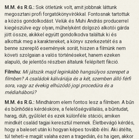
M.M. és R.G.:
Sok ötletünk volt, amit jobbnak láttunk
megosztani profi forgatókönyvírókkal. Fontosnak tartottuk
a közös gondolkodást. Velük és Muhi András producerrel
kiegészülve egy olyan, műhelyként dolgozó alkotói gárda
jött össze, akikkel együtt gondolkodva találtuk ki és
alkottuk meg a karaktereket, a könyv szerkezetét és a
benne szereplő események sorát, hiszen a filmünk nem
követi szolgaian a valós történéseket, hanem ezeken
alapuló, de jelentős részben általunk felépített fikció.
Filmhu:
Mi játszik majd leginkább hangsúlyos szerepet a
filmben? A családok kálváriája és a két, szemben álló férfi
sora, vagy az évekig elhúzódó jogi procedúra és a
médiaháború?
M.M. és R.G.:
Mindhárom elem fontos lesz a filmben. A bűn
és bűnhődés kérdésköre, a felelőségvállalás, a bűntudat,
harag, düh, gyűlölet és ezek különféle stációi, amiken
mindkét család tagjai keresztül mennek. Életbevágó kérdés,
hogy a baleset után ki hogyan képes tovább élni. Aki átélte,
túl teheti-e magát valaha ezen a tragedián, és ha igen, akkor