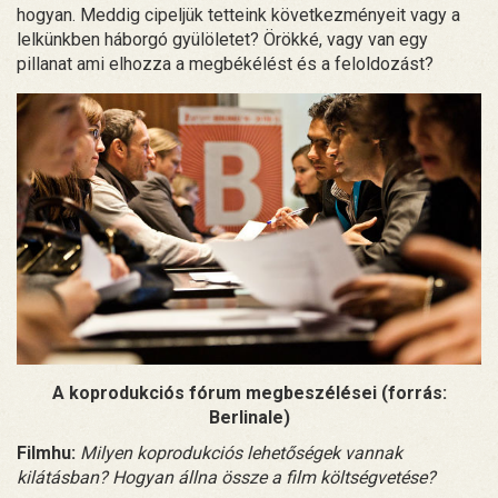
hogyan. Meddig cipeljük tetteink következményeit vagy a
lelkünkben háborgó gyülöletet? Örökké, vagy van egy
pillanat ami elhozza a megbékélést és a feloldozást?
A koprodukciós fórum megbeszélései (forrás:
Berlinale)
Filmhu:
Milyen koprodukciós lehetőségek vannak
kilátásban? Hogyan állna össze a film költségvetése?