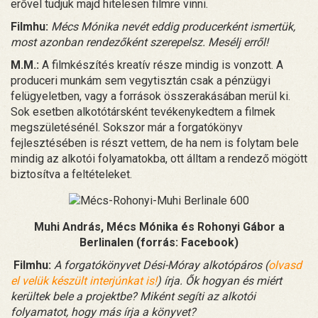
erővel tudjuk majd hitelesen filmre vinni.
Filmhu:
Mécs Mónika nevét eddig producerként ismertük,
most azonban rendezőként szerepelsz. Mesélj erről!
M.M.:
A filmkészítés kreatív része mindig is vonzott. A
produceri munkám sem vegytisztán csak a pénzügyi
felügyeletben, vagy a források összerakásában merül ki.
Sok esetben alkotótársként tevékenykedtem a filmek
megszületésénél. Sokszor már a forgatókönyv
fejlesztésében is részt vettem, de ha nem is folytam bele
mindig az alkotói folyamatokba, ott álltam a rendező mögött
biztosítva a feltételeket.
Muhi András, Mécs Mónika és Rohonyi Gábor a
Berlinalen (forrás: Facebook)
Filmhu:
A forgatókönyvet Dési-Móray alkotópáros (
olvasd
el velük készült interjúnkat is!
) írja. Ők hogyan és miért
kerültek bele a projektbe? Miként segíti az alkotói
folyamatot, hogy más írja a könyvet?