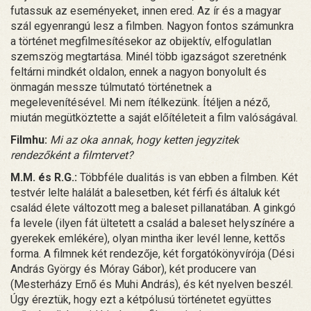
futassuk az eseményeket, innen ered. Az ír és a magyar
szál egyenrangú lesz a filmben. Nagyon fontos számunkra
a történet megfilmesítésekor az obijektív, elfogulatlan
szemszög megtartása. Minél több igazságot szeretnénk
feltárni mindkét oldalon, ennek a nagyon bonyolult és
önmagán messze túlmutató történetnek a
megelevenítésével. Mi nem ítélkezünk. Ítéljen a néző,
miután megütköztette a saját előítéleteit a film valóságával.
Filmhu:
Mi az oka annak, hogy ketten jegyzitek
rendezőként a filmtervet?
M.M. és R.G.:
Többféle dualitás is van ebben a filmben. Két
testvér lelte halálát a balesetben, két férfi és általuk két
család élete változott meg a baleset pillanatában. A ginkgó
fa levele (ilyen fát ültetett a család a baleset helyszínére a
gyerekek emlékére), olyan mintha iker levél lenne, kettős
forma. A filmnek két rendezője, két forgatókönyvírója (Dési
András György és Móray Gábor), két producere van
(Mesterházy Ernő és Muhi András), és két nyelven beszél.
Úgy éreztük, hogy ezt a kétpólusú történetet együttes