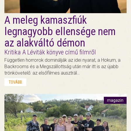
A meleg kamaszfiúk
legnagyobb ellensége nem
az alakváltó démon
Kritika A Léviták könyve című filmről
Független horrorok dominálják az idei nyarat, a Hokum, a
Backrooms és a Megszállottság után már itt is az újabb
trónkövetelő: az elsőfilmes ausztrál…
TOVÁBB
magazin