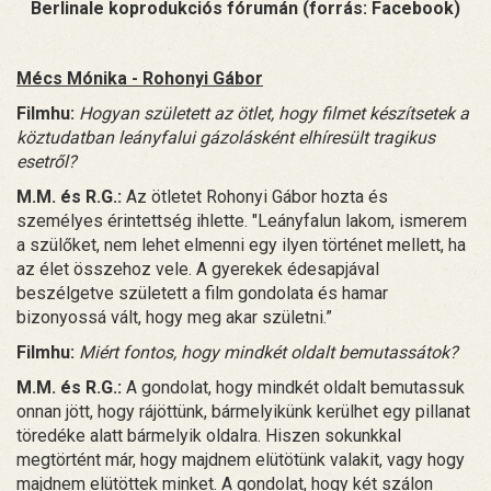
Berlinale koprodukciós fórumán (forrás: Facebook)
Mécs Mónika - Rohonyi Gábor
Filmhu:
Hogyan született az ötlet, hogy filmet készítsetek a
köztudatban leányfalui gázolásként elhíresült tragikus
esetről?
M.M. és R.G.:
Az ötletet Rohonyi Gábor hozta és
személyes érintettség ihlette. "Leányfalun lakom, ismerem
a szülőket, nem lehet elmenni egy ilyen történet mellett, ha
az élet összehoz vele. A gyerekek édesapjával
beszélgetve született a film gondolata és hamar
bizonyossá vált, hogy meg akar születni.”
Filmhu:
Miért fontos, hogy mindkét oldalt bemutassátok?
M.M. és R.G.:
A gondolat, hogy mindkét oldalt bemutassuk
onnan jött, hogy rájöttünk, bármelyikünk kerülhet egy pillanat
töredéke alatt bármelyik oldalra. Hiszen sokunkkal
megtörtént már, hogy majdnem elütötünk valakit, vagy hogy
majdnem elütöttek minket. A gondolat, hogy két szálon