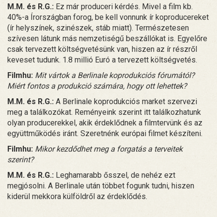
M.M. és R.G.:
Ez már produceri kérdés. Mivel a film kb.
40%-a Írországban forog, be kell vonnunk ír koproducereket
(ír helyszínek, szinészek, stáb miatt). Természetesen
szívesen látunk más nemzetiségű beszállókat is. Egyelőre
csak tervezett költségvetésünk van, hiszen az ír részről
keveset tudunk. 1.8 millió Euró a tervezett költségvetés.
Filmhu:
Mit vártok a Berlinale koprodukciós fórumától?
Miért fontos a produkció számára, hogy ott lehettek?
M.M. és R.G.:
A Berlinale koprodukciós market szervezi
meg a találkozókat. Reményeink szerint itt találkozhatunk
olyan producerekkel, akik érdeklődnek a filmtervünk és az
együttműködés iránt. Szeretnénk európai filmet készíteni.
Filmhu:
Mikor kezdődhet meg a forgatás a terveitek
szerint?
M.M. és R.G.:
Leghamarabb ősszel, de nehéz ezt
megjósolni. A Berlinale után többet fogunk tudni, hiszen
kiderül mekkora külföldről az érdeklődés.