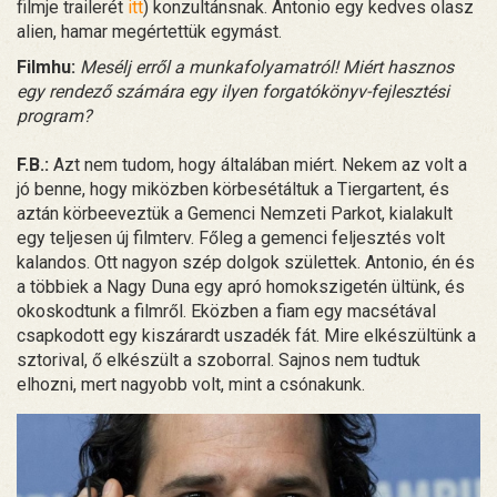
filmje trailerét
itt
) konzultánsnak. Antonio egy kedves olasz
alien, hamar megértettük egymást.
Filmhu:
Mesélj erről a munkafolyamatról! Miért hasznos
egy rendező számára egy ilyen forgatókönyv-fejlesztési
program?
F.B.:
Azt nem tudom, hogy általában miért. Nekem az volt a
jó benne, hogy miközben körbesétáltuk a Tiergartent, és
aztán körbeeveztük a Gemenci Nemzeti Parkot, kialakult
egy teljesen új filmterv. Főleg a gemenci feljesztés volt
kalandos. Ott nagyon szép dolgok születtek. Antonio, én és
a többiek a Nagy Duna egy apró homokszigetén ültünk, és
okoskodtunk a filmről. Eközben a fiam egy macsétával
csapkodott egy kiszárardt uszadék fát. Mire elkészültünk a
sztorival, ő elkészült a szoborral. Sajnos nem tudtuk
elhozni, mert nagyobb volt, mint a csónakunk.