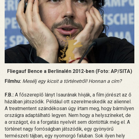
Fliegauf Bence a Berlinalén 2012-ben (Foto: AP/SITA)
Filmhu:
Mesélj egy kicsit a történetről! Honnan a cím?
F.B.:
A főszereplő lányt Isaurának hívják, a film jórészt az ő
házában játszódik. Például ott szerelmeskedik az aliennel.
A treatmentent szándékosan úgy írtam meg, hogy bármilyen
országra adaptálható legyen. Nem hogy a helyszíneket, de
a országot, és a forgatás nyelvét sem döntöttük még el. A
történet nagy forróságban játszódik, egy gyönyörű
természeti tájban, egy nyomorgó faluban. Sok ilyen hely