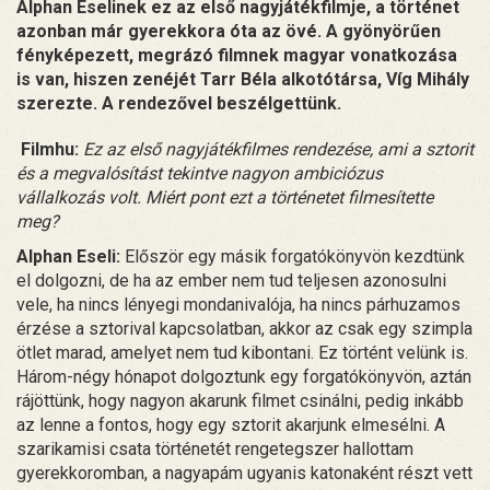
Alphan Eselinek ez az első nagyjátékfilmje, a történet
azonban már gyerekkora óta az övé. A gyönyörűen
fényképezett, megrázó filmnek magyar vonatkozása
is van, hiszen zenéjét Tarr Béla alkotótársa, Víg Mihály
szerezte. A rendezővel beszélgettünk.
Filmhu:
Ez az első nagyjátékfilmes rendezése, ami a sztorit
és a megvalósítást tekintve nagyon ambiciózus
vállalkozás volt. Miért pont ezt a történetet filmesítette
meg?
Alphan Eseli:
Először egy másik forgatókönyvön kezdtünk
el dolgozni, de ha az ember nem tud teljesen azonosulni
vele, ha nincs lényegi mondanivalója, ha nincs párhuzamos
érzése a sztorival kapcsolatban, akkor az csak egy szimpla
ötlet marad, amelyet nem tud kibontani. Ez történt velünk is.
Három-négy hónapot dolgoztunk egy forgatókönyvön, aztán
rájöttünk, hogy nagyon akarunk filmet csinálni, pedig inkább
az lenne a fontos, hogy egy sztorit akarjunk elmesélni. A
szarikamisi csata történetét rengetegszer hallottam
gyerekkoromban, a nagyapám ugyanis katonaként részt vett