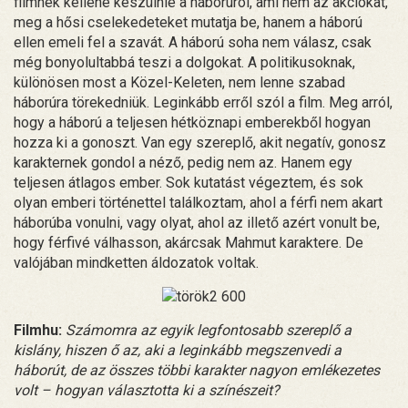
filmnek kellene készülnie a háborúról, ami nem az akciókat,
meg a hősi cselekedeteket mutatja be, hanem a háború
ellen emeli fel a szavát. A háború soha nem válasz, csak
még bonyolultabbá teszi a dolgokat. A politikusoknak,
különösen most a Közel-Keleten, nem lenne szabad
háborúra törekedniük. Leginkább erről szól a film. Meg arról,
hogy a háború a teljesen hétköznapi emberekből hogyan
hozza ki a gonoszt. Van egy szereplő, akit negatív, gonosz
karakternek gondol a néző, pedig nem az. Hanem egy
teljesen átlagos ember. Sok kutatást végeztem, és sok
olyan emberi történettel találkoztam, ahol a férfi nem akart
háborúba vonulni, vagy olyat, ahol az illető azért vonult be,
hogy férfivé válhasson, akárcsak Mahmut karaktere. De
valójában mindketten áldozatok voltak.
Filmhu:
Számomra az egyik legfontosabb szereplő a
kislány, hiszen ő az, aki a leginkább megszenvedi a
háborút, de az összes többi karakter nagyon emlékezetes
volt – hogyan választotta ki a színészeit?