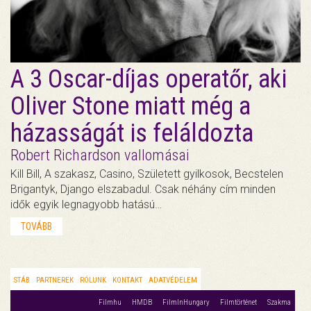
A 3 Oscar-díjas operatőr, aki
Oliver Stone miatt még a
házasságát is feláldozta
Robert Richardson vallomásai
Kill Bill, A szakasz, Casino, Született gyilkosok, Becstelen
Brigantyk, Django elszabadul. Csak néhány cím minden
idők egyik legnagyobb hatású…
TOVÁBB
STÁB
PARTNEREK
RÓLUNK
KONTAKT
ADATVÉDELEM
Filmhu
HMDB
FilmInHungary
Filmtörténet
Szakma