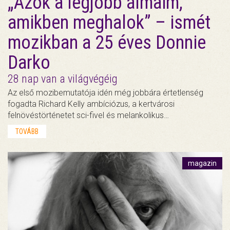
„Azok a legjobb álmaim,
amikben meghalok” – ismét
mozikban a 25 éves Donnie
Darko
28 nap van a világvégéig
Az első mozibemutatója idén még jobbára értetlenség
fogadta Richard Kelly ambíciózus, a kertvárosi
felnövéstörténetet sci-fivel és melankolikus…
TOVÁBB
magazin