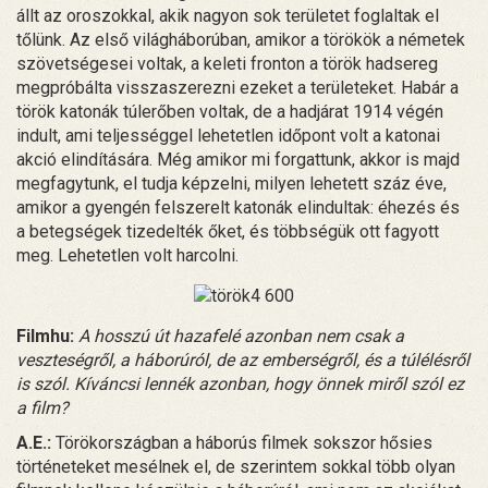
állt az oroszokkal, akik nagyon sok területet foglaltak el
tőlünk. Az első világháborúban, amikor a törökök a németek
szövetségesei voltak, a keleti fronton a török hadsereg
megpróbálta visszaszerezni ezeket a területeket. Habár a
török katonák túlerőben voltak, de a hadjárat 1914 végén
indult, ami teljességgel lehetetlen időpont volt a katonai
akció elindítására. Még amikor mi forgattunk, akkor is majd
megfagytunk, el tudja képzelni, milyen lehetett száz éve,
amikor a gyengén felszerelt katonák elindultak: éhezés és
a betegségek tizedelték őket, és többségük ott fagyott
meg. Lehetetlen volt harcolni.
Filmhu:
A hosszú út hazafelé azonban nem csak a
veszteségről, a háborúról, de az emberségről, és a túlélésről
is szól. Kíváncsi lennék azonban, hogy önnek miről szól ez
a film?
A.E.:
Törökországban a háborús filmek sokszor hősies
történeteket mesélnek el, de szerintem sokkal több olyan