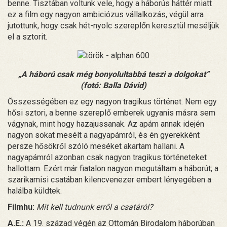
benne. Tisztában voltunk vele, hogy a háborús háttér miatt
ez a film egy nagyon ambiciózus vállalkozás, végül arra
jutottunk, hogy csak hét-nyolc szereplőn keresztül meséljük
el a sztorit.
„A háború csak még bonyolultabbá teszi a dolgokat”
(fotó: Balla Dávid)
Összességében ez egy nagyon tragikus történet. Nem egy
hősi sztori, a benne szereplő emberek ugyanis másra sem
vágynak, mint hogy hazajussanak. Az apám annak idején
nagyon sokat mesélt a nagyapámról, és én gyerekként
persze hősökről szóló meséket akartam hallani. A
nagyapámról azonban csak nagyon tragikus történeteket
hallottam. Ezért már fiatalon nagyon megutáltam a háborút; a
szarikamisi csatában kilencvenezer embert lényegében a
halálba küldtek.
Filmhu:
Mit kell tudnunk erről a csatáról?
A.E.:
A 19. század végén az Ottomán Birodalom háborúban