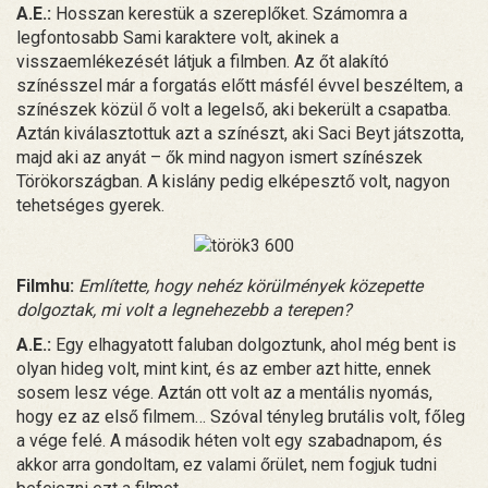
A.E.:
Hosszan kerestük a szereplőket. Számomra a
legfontosabb Sami karaktere volt, akinek a
visszaemlékezését látjuk a filmben. Az őt alakító
színésszel már a forgatás előtt másfél évvel beszéltem, a
színészek közül ő volt a legelső, aki bekerült a csapatba.
Aztán kiválasztottuk azt a színészt, aki Saci Beyt játszotta,
majd aki az anyát – ők mind nagyon ismert színészek
Törökországban. A kislány pedig elképesztő volt, nagyon
tehetséges gyerek.
Filmhu:
Említette, hogy nehéz körülmények közepette
dolgoztak, mi volt a legnehezebb a terepen?
A.E.:
Egy elhagyatott faluban dolgoztunk, ahol még bent is
olyan hideg volt, mint kint, és az ember azt hitte, ennek
sosem lesz vége. Aztán ott volt az a mentális nyomás,
hogy ez az első filmem… Szóval tényleg brutális volt, főleg
a vége felé. A második héten volt egy szabadnapom, és
akkor arra gondoltam, ez valami őrület, nem fogjuk tudni