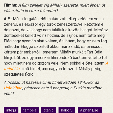
Filmhu:
A film zenéjét Víg Mihály szerezte, miért éppen őt
választotta ki erre a feladatra?
A.E.:
Már a forgatás előtt határozott elképzelésem volt a
zenéről, és először egy török zeneszerzővel kezdtem el
dolgozni, de valahogy nem találtuk a közös hangot. Merész
döntéseket kellett volna hoznia, de sajnos nem tette meg.
Elég nagy nyomás alatt voltam, és láttam, hogy ez nem fog
működni. Eléggé szorított akkor már az idő, és tanácsot
kértem pár embertől. Ismertem Mihály munkáit Tarr Béla
filmjeiből, és egy amerikai filmrendező barátom vetette fel,
hogy miért nem dolgozom vele. Nem sokkal előtte láttam
A
torinói ló
című filmet, ami nagyon tetszett. Mihály pedig
szédületes fickó.
A hosszú út hazafelé című filmet kedden 18:45-kor az
Urániában
, pénteken este 9-kor pedig a Puskin moziban
vetítik.
interjú
tarr béla
titanic
háború
Alphan Eseli