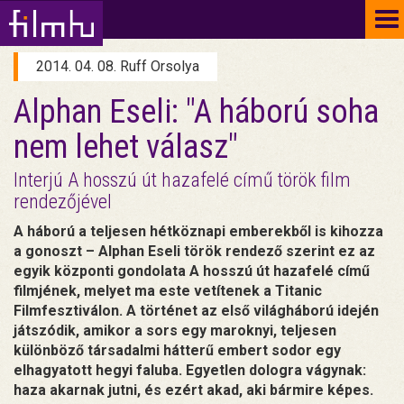
To
na
2014. 04. 08. Ruff Orsolya
Alphan Eseli: "A háború soha
nem lehet válasz"
Interjú A hosszú út hazafelé című török film
rendezőjével
A háború a teljesen hétköznapi emberekből is kihozza
a gonoszt – Alphan Eseli török rendező szerint ez az
egyik központi gondolata A hosszú út hazafelé című
filmjének, melyet ma este vetítenek a Titanic
Filmfesztiválon. A történet az első világháború idején
játszódik, amikor a sors egy maroknyi, teljesen
különböző társadalmi hátterű embert sodor egy
elhagyatott hegyi faluba. Egyetlen dologra vágynak:
haza akarnak jutni, és ezért akad, aki bármire képes.