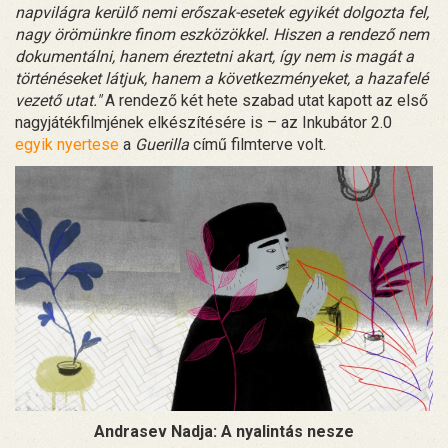
napvilágra kerülő nemi erőszak-esetek egyikét dolgozta fel,
nagy örömünkre finom eszközökkel. Hiszen a rendező nem
dokumentálni, hanem éreztetni akart, így nem is magát a
történéseket látjuk, hanem a következményeket, a hazafelé
vezető utat."
A rendező két hete szabad utat kapott az első
nagyjátékfilmjének elkészítésére is – az Inkubátor 2.0
egyik nyertese
a
Guerilla
című filmterve volt.
Andrasev Nadja: A nyalintás nesze