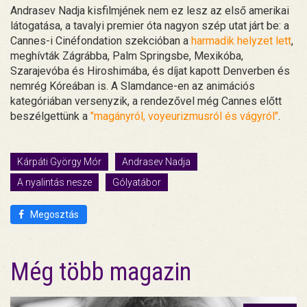
Andrasev Nadja kisfilmjének nem ez lesz az első amerikai
látogatása, a tavalyi premier óta nagyon szép utat járt be: a
Cannes-i Cinéfondation szekcióban a
harmadik helyzet lett
,
meghívták Zágrábba, Palm Springsbe, Mexikóba,
Szarajevóba és Hiroshimába, és díjat kapott Denverben és
nemrég Kóreában is. A Slamdance-en az animációs
kategóriában versenyzik, a rendezővel még Cannes előtt
beszélgettünk a
"magányról, voyeurizmusról és vágyról"
.
Kárpáti György Mór
Andrasev Nadja
A nyalintás nesze
Gólyatábor
Megosztás
Még több magazin