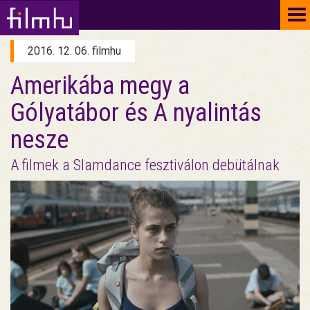
To
na
2016. 12. 06. filmhu
Amerikába megy a
Gólyatábor és A nyalintás
nesze
A filmek a Slamdance fesztiválon debütálnak