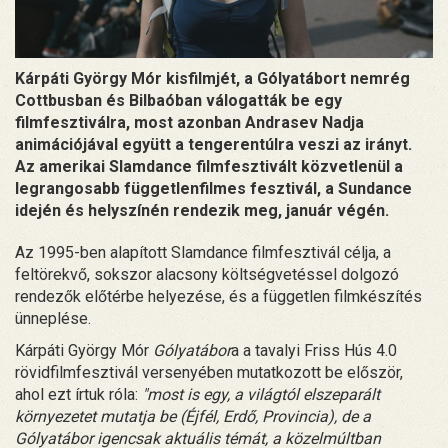
Kárpáti György Mór kisfilmjét, a Gólyatábort nemrég
Cottbusban és Bilbaóban válogatták be egy
filmfesztiválra, most azonban Andrasev Nadja
animációjával együtt a tengerentúlra veszi az irányt.
Az amerikai Slamdance filmfesztivált közvetlenül a
legrangosabb függetlenfilmes fesztivál, a Sundance
idején és helyszínén rendezik meg, január végén.
Az 1995-ben alapított Slamdance filmfesztivál célja, a
feltörekvő, sokszor alacsony költségvetéssel dolgozó
rendezők előtérbe helyezése, és a független filmkészítés
ünneplése.
Kárpáti György Mór
Gólyatábor
a a tavalyi Friss Hús 4.0
rövidfilmfesztivál versenyében mutatkozott be először,
ahol ezt írtuk róla:
"most is egy, a világtól elszeparált
környezetet mutatja be (Éjfél, Erdő, Provincia), de a
Gólyatábor igencsak aktuális témát, a közelmúltban