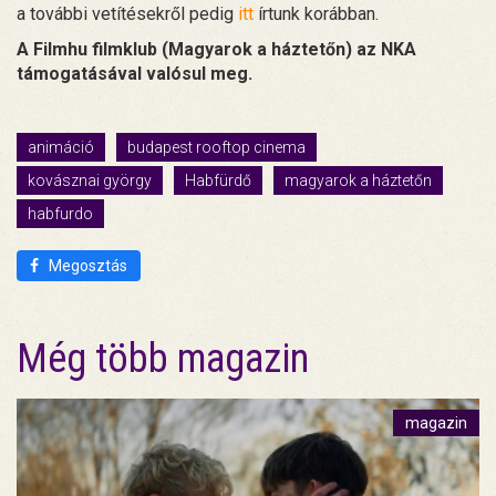
a további vetítésekről pedig
itt
írtunk korábban.
A Filmhu filmklub (Magyarok a háztetőn) az NKA
támogatásával valósul meg.
animáció
budapest rooftop cinema
kovásznai györgy
Habfürdő
magyarok a háztetőn
habfurdo
Megosztás
Még több magazin
magazin