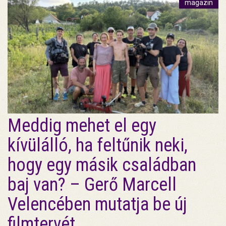
magazin
Meddig mehet el egy
kívülálló, ha feltűnik neki,
hogy egy másik családban
baj van? – Gerő Marcell
Velencében mutatja be új
filmtervét