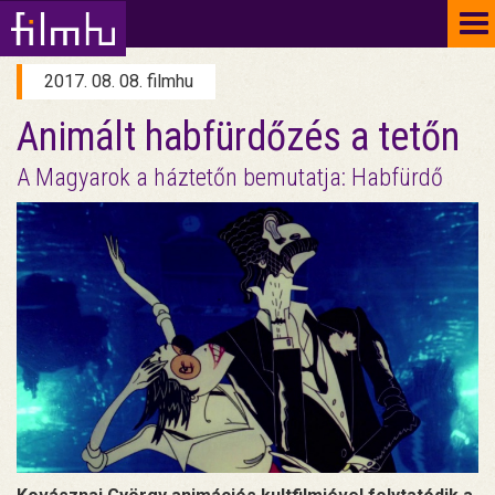
To
na
2017. 08. 08. filmhu
Animált habfürdőzés a tetőn
A Magyarok a háztetőn bemutatja: Habfürdő