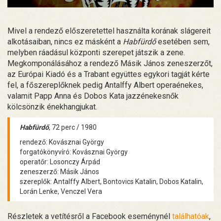
Mivel a rendező előszeretettel használta korának slágereit
alkotásaiban, nincs ez másként a
Habfürdő
esetében sem,
melyben ráadásul központi szerepet játszik a zene.
Megkomponálásához a rendező Másik János zeneszerzőt,
az Európai Kiadó és a Trabant együttes egykori tagját kérte
fel, a főszereplőknek pedig Antalffy Albert operaénekes,
valamit Papp Anna és Dobos Kata jazzénekesnők
kölcsönzik énekhangjukat.
Habfürdő
, 72 perc / 1980
rendező: Kovásznai György
forgatókönyvíró: Kovásznai György
operatőr: Losonczy Árpád
zeneszerző: Másik János
szereplők: Antalffy Albert, Bontovics Katalin, Dobos Katalin,
Lorán Lenke, Venczel Vera
Részletek a vetítésről a Facebook eseménynél
találhatóak
,