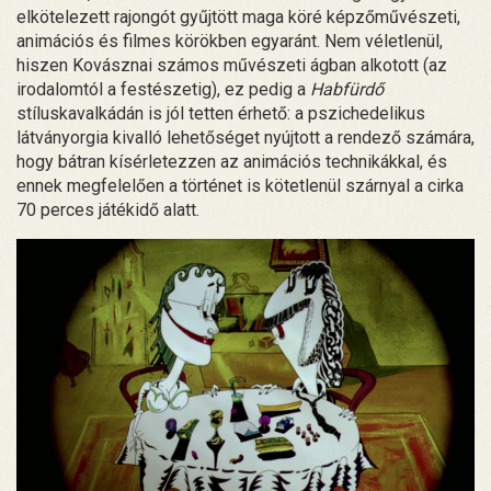
elkötelezett rajongót gyűjtött maga köré képzőművészeti,
animációs és filmes körökben egyaránt. Nem véletlenül,
hiszen Kovásznai számos művészeti ágban alkotott (az
irodalomtól a festészetig), ez pedig a
Habfürdő
stíluskavalkádán is jól tetten érhető: a pszichedelikus
látványorgia kivalló lehetőséget nyújtott a rendező számára,
hogy bátran kísérletezzen az animációs technikákkal, és
ennek megfelelően a történet is kötetlenül szárnyal a cirka
70 perces játékidő alatt.