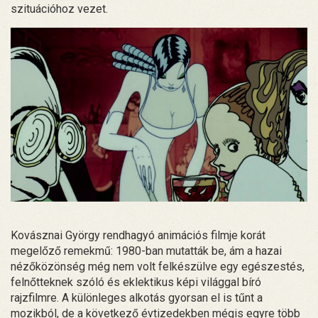
szituációhoz vezet.
Kovásznai György rendhagyó animációs filmje korát
megelőző remekmű: 1980-ban mutatták be, ám a hazai
nézőközönség még nem volt felkészülve egy egészestés,
felnőtteknek szóló és eklektikus képi világgal bíró
rajzfilmre. A különleges alkotás gyorsan el is tűnt a
mozikból, de a következő évtizedekben mégis egyre több