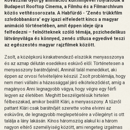
Kovásznai György animációs kultfilmjével folytatódik a
Budapest Rooftop Cinema, a Filmhu és a Filmarchívum
közös vetítéssorozata. A Habfürdő - 'Zenés trükkfilm
szívdobbanásra' egy igazi elfeledett kincs a magyar
animáció történetében, amit éppen ideje újra
felfedezni – felnőtteknek szóló témája, pszichedelikus
látványvilága és könnyed, zenés stílusa egyedivé teszi
az egészestés magyar rajzfilmek között.
Zsolt, a középkorú kirakatrendező elszökik menyasszonya
és az aznap délután esedékes esküvő elől. Történetesen a
menyasszony barátnőjénél, Anninál talál menedéket, aki
éppen az orvosi felvételijére készül. Zsolt problémája, hogy
nem meri vállalni a házassággal járó elköteleződést, amíg a
magányos Anni legnagyobb vágya, hogy végre egy férfi
legyen az életében. Meghitt beszélgetésük hirtelen
félbeszakad, amikor beállít Klári, a menyasszony. A tűzről
pattant Klári csak barátnőjét szerette volna elvinni az
esküvőre, de legnagyobb meglepetésére a vőlegényt is ott
találja a lány lakásán. Kínos háromszög alakul ki a három
nagyon eltérő személyiség között, ami rengeteg izgalmas