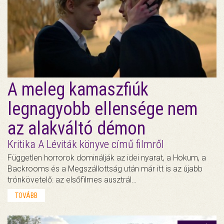
A meleg kamaszfiúk
legnagyobb ellensége nem
az alakváltó démon
Kritika A Léviták könyve című filmről
Független horrorok dominálják az idei nyarat, a Hokum, a
Backrooms és a Megszállottság után már itt is az újabb
trónkövetelő: az elsőfilmes ausztrál…
TOVÁBB