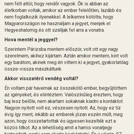
nem félt attól, hogy rendőr vagyok. Ők is abban az
életkorban voltak, amikor az ember felelőtlen, lazább és
nem foglalkozik ilyenekkel. A lelkemre kötötte, hogy
Magyarországon ne használjam a jegyet, menjek el
Hegyeshalomig és ott szálljak fel arra a vonatra.
Hova mentél a jeggyel?
Szerintem Párizsba mentem először, volt ott egy nagy
szerelmem, akihez kijártam. Aztán amikor mentem, kint volt
egy barátom, akinek meg én vittem ki a jegyet, gyakorlatilag
össze-vissza mászkáltunk.
Akkor visszatérő vendég voltál?
Én voltam pár havernak az összekötő ember, begyűjtöttem
az igényeket, és elintéztem. Valószínűleg éreztem, hogy
baj lesz belőle, nem akartam sokaknak kiadni a kontaktot.
Nagyon nyitott volt ez, vészesen nyitott. Az, hogy ez tíz
évig így ment, inkább az emberek józan eszén múlt, meg
azon, hogy összetartottak és ügyesen kezelték ezt a
közös titkot. Az a lehetőség amit a hamis vonatjegy