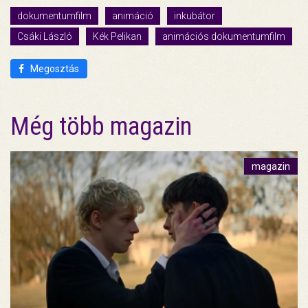
dokumentumfilm
animáció
inkubátor
Csáki László
Kék Pelikan
animációs dokumentumfilm
Megosztás
Még több magazin
magazin