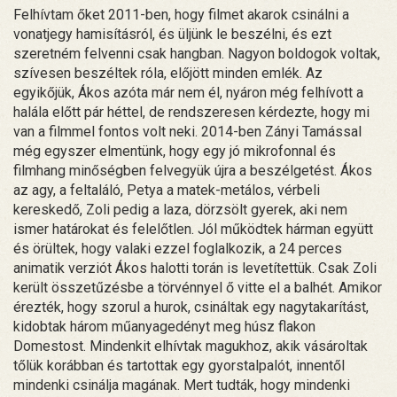
Felhívtam őket 2011-ben, hogy filmet akarok csinálni a
vonatjegy hamisításról, és üljünk le beszélni, és ezt
szeretném felvenni csak hangban. Nagyon boldogok voltak,
szívesen beszéltek róla, előjött minden emlék. Az
egyikőjük, Ákos azóta már nem él, nyáron még felhívott a
halála előtt pár héttel, de rendszeresen kérdezte, hogy mi
van a filmmel fontos volt neki. 2014-ben Zányi Tamással
még egyszer elmentünk, hogy egy jó mikrofonnal és
filmhang minőségben felvegyük újra a beszélgetést. Ákos
az agy, a feltaláló, Petya a matek-metálos, vérbeli
kereskedő, Zoli pedig a laza, dörzsölt gyerek, aki nem
ismer határokat és felelőtlen. Jól működtek hárman együtt
és örültek, hogy valaki ezzel foglalkozik, a 24 perces
animatik verziót Ákos halotti torán is levetítettük. Csak Zoli
került összetűzésbe a törvénnyel ő vitte el a balhét. Amikor
érezték, hogy szorul a hurok, csináltak egy nagytakarítást,
kidobtak három műanyagedényt meg húsz flakon
Domestost. Mindenkit elhívtak magukhoz, akik vásároltak
tőlük korábban és tartottak egy gyorstalpalót, innentől
mindenki csinálja magának. Mert tudták, hogy mindenki