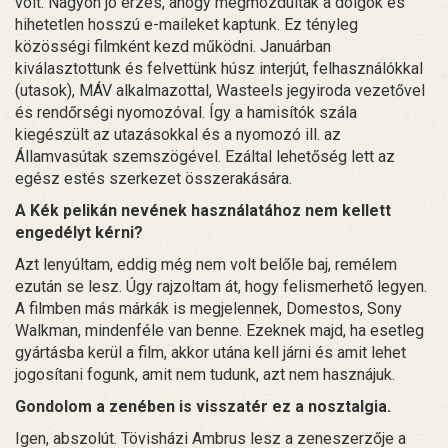
volt. Nagyon jó érzés, ahogy megmozdultak a dolgok és
hihetetlen hosszú e-maileket kaptunk. Ez tényleg
közösségi filmként kezd működni. Januárban
kiválasztottunk és felvettünk húsz interjút, felhasználókkal
(utasok), MÁV alkalmazottal, Wasteels jegyiroda vezetővel
és rendőrségi nyomozóval. Így a hamisítók szála
kiegészült az utazásokkal és a nyomozó ill. az
Államvasútak szemszögével. Ezáltal lehetőség lett az
egész estés szerkezet összerakására.
A Kék pelikán nevének használatához nem kellett
engedélyt kérni?
Azt lenyúltam, eddig még nem volt belőle baj, remélem
ezután se lesz. Úgy rajzoltam át, hogy felismerhető legyen.
A filmben más márkák is megjelennek, Domestos, Sony
Walkman, mindenféle van benne. Ezeknek majd, ha esetleg
gyártásba kerül a film, akkor utána kell járni és amit lehet
jogosítani fogunk, amit nem tudunk, azt nem hasznájuk.
Gondolom a zenében is visszatér ez a nosztalgia.
Igen, abszolút. Tövisházi Ambrus lesz a zeneszerzője a