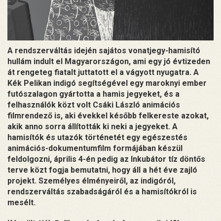
A rendszerváltás idején sajátos vonatjegy-hamisító
hullám indult el Magyarországon, ami egy jó évtizeden
át rengeteg fiatalt juttatott el a vágyott nyugatra. A
Kék Pelikan indigó segítségével egy maroknyi ember
futószalagon gyártotta a hamis jegyeket, és a
felhasználók közt volt Csáki László animációs
filmrendező is, aki évekkel később felkereste azokat,
akik anno sorra állították ki neki a jegyeket. A
hamisítók és utazók történetét egy egészestés
animációs-dokumentumfilm formájában készül
feldolgozni, április 4-én pedig az Inkubátor tíz döntős
terve közt fogja bemutatni, hogy áll a hét éve zajló
projekt. Személyes élményeiről, az indigóról,
rendszerváltás szabadságáról és a hamisítókról is
mesélt.