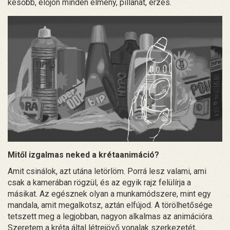
később, előjön minden élmény, pillanat, érzés.
Mitől izgalmas neked a krétaanimáció?
Amit csinálok, azt utána letörlöm. Porrá lesz valami, ami
csak a kamerában rögzül, és az egyik rajz felülírja a
másikat. Az egésznek olyan a munkamódszere, mint egy
mandala, amit megalkotsz, aztán elfújod. A törölhetősége
tetszett meg a legjobban, nagyon alkalmas az animációra.
Szeretem a kréta által létrejövő vonalak szerkezetét,