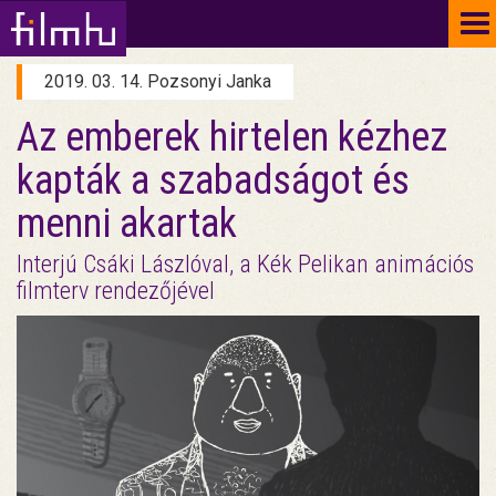
To
na
2019. 03. 14. Pozsonyi Janka
Az emberek hirtelen kézhez
kapták a szabadságot és
menni akartak
Interjú Csáki Lászlóval, a Kék Pelikan animációs
filmterv rendezőjével