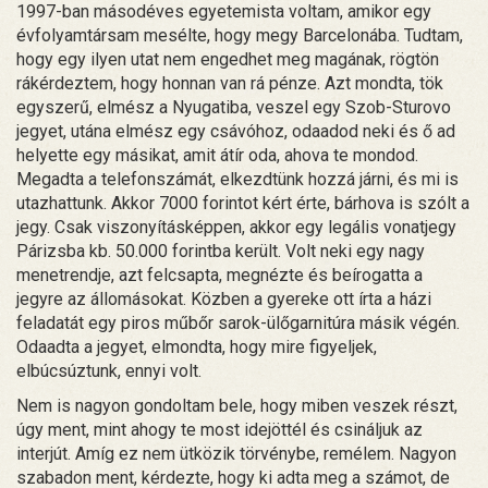
1997-ban másodéves egyetemista voltam, amikor egy
évfolyamtársam mesélte, hogy megy Barcelonába. Tudtam,
hogy egy ilyen utat nem engedhet meg magának, rögtön
rákérdeztem, hogy honnan van rá pénze. Azt mondta, tök
egyszerű, elmész a Nyugatiba, veszel egy Szob-Sturovo
jegyet, utána elmész egy csávóhoz, odaadod neki és ő ad
helyette egy másikat, amit átír oda, ahova te mondod.
Megadta a telefonszámát, elkezdtünk hozzá járni, és mi is
utazhattunk. Akkor 7000 forintot kért érte, bárhova is szólt a
jegy. Csak viszonyításképpen, akkor egy legális vonatjegy
Párizsba kb. 50.000 forintba került. Volt neki egy nagy
menetrendje, azt felcsapta, megnézte és beírogatta a
jegyre az állomásokat. Közben a gyereke ott írta a házi
feladatát egy piros műbőr sarok-ülőgarnitúra másik végén.
Odaadta a jegyet, elmondta, hogy mire figyeljek,
elbúcsúztunk, ennyi volt.
Nem is nagyon gondoltam bele, hogy miben veszek részt,
úgy ment, mint ahogy te most idejöttél és csináljuk az
interjút. Amíg ez nem ütközik törvénybe, remélem. Nagyon
szabadon ment, kérdezte, hogy ki adta meg a számot, de