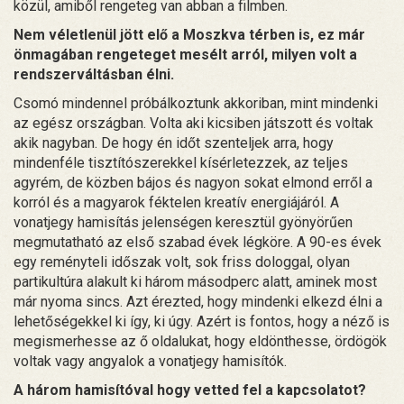
közül, amiből rengeteg van abban a filmben.
Nem véletlenül jött elő a Moszkva térben is, ez már
önmagában rengeteget mesélt arról, milyen volt a
rendszerváltásban élni.
Csomó mindennel próbálkoztunk akkoriban, mint mindenki
az egész országban. Volta aki kicsiben játszott és voltak
akik nagyban. De hogy én időt szenteljek arra, hogy
mindenféle tisztítószerekkel kísérletezzek, az teljes
agyrém, de közben bájos és nagyon sokat elmond erről a
korról és a magyarok féktelen kreatív energiájáról. A
vonatjegy hamisítás jelenségen keresztül gyönyörűen
megmutatható az első szabad évek légköre. A 90-es évek
egy reményteli időszak volt, sok friss dologgal, olyan
partikultúra alakult ki három másodperc alatt, aminek most
már nyoma sincs. Azt érezted, hogy mindenki elkezd élni a
lehetőségekkel ki így, ki úgy. Azért is fontos, hogy a néző is
megismerhesse az ő oldalukat, hogy eldönthesse, ördögök
voltak vagy angyalok a vonatjegy hamisítók.
A három hamisítóval hogy vetted fel a kapcsolatot?