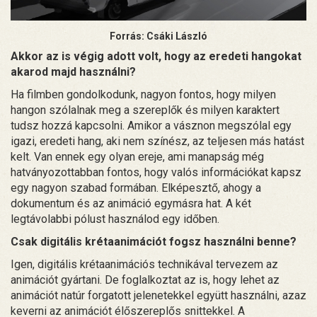
Forrás: Csáki László
Akkor az is végig adott volt, hogy az eredeti hangokat
akarod majd használni?
Ha filmben gondolkodunk, nagyon fontos, hogy milyen
hangon szólalnak meg a szereplők és milyen karaktert
tudsz hozzá kapcsolni. Amikor a vásznon megszólal egy
igazi, eredeti hang, aki nem színész, az teljesen más hatást
kelt. Van ennek egy olyan ereje, ami manapság még
hatványozottabban fontos, hogy valós információkat kapsz
egy nagyon szabad formában. Elképesztő, ahogy a
dokumentum és az animáció egymásra hat. A két
legtávolabbi pólust használod egy időben.
Csak digitális krétaanimációt fogsz használni benne?
Igen, digitális krétaanimációs technikával tervezem az
animációt gyártani. De foglalkoztat az is, hogy lehet az
animációt natúr forgatott jelenetekkel együtt használni, azaz
keverni az animációt élőszereplős snittekkel. A