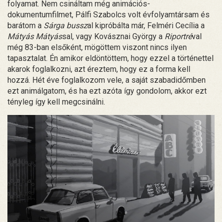
folyamat. Nem csináltam még animációs-
dokumentumfilmet, Pálfi Szabolcs volt évfolyamtársam és
barátom a
Sárga bussz
al kipróbálta már, Felméri Cecília a
Mátyás Mátyás
sal, vagy Kovásznai György a
Riportré
val
még 83-ban elsőként, mögöttem viszont nincs ilyen
tapasztalat. Én amikor eldöntöttem, hogy ezzel a történettel
akarok foglalkozni, azt éreztem, hogy ez a forma kell
hozzá. Hét éve foglalkozom vele, a saját szabadidőmben
ezt animálgatom, és ha ezt azóta így gondolom, akkor ezt
tényleg így kell megcsinálni.