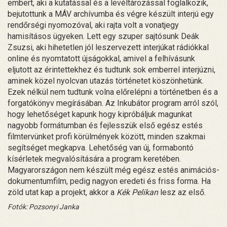
embert, aki a kutatással és a levéltározással foglalkozik,
bejutottunk a MÁV archívumba és végre készült interjú egy
rendőrségi nyomozóval, aki rajta volt a vonatjegy
hamisításos ügyeken. Lett egy szuper sajtósunk Deák
Zsuzsi, aki hihetetlen jól leszervezett interjúkat rádiókkal
online és nyomtatott újságokkal, amivel a felhívásunk
eljutott az érintettekhez és tudtunk sok emberrel interjúzni,
aminek közel nyolcvan utazás történetet köszönhetünk.
Ezek nélkül nem tudtunk volna előrelépni a történetben és a
forgatókönyv megírásában. Az Inkubátor program arról szól,
hogy lehetőséget kapunk hogy kipróbáljuk magunkat
nagyobb formátumban és fejlesszük első egész estés
filmtervünket profi körülmények között, minden szakmai
segítséget megkapva. Lehetőség van új, formabontó
kísérletek megvalósítására a program keretében.
Magyarországon nem készült még egész estés animációs-
dokumentumfilm, pedig nagyon eredeti és friss forma. Ha
zöld utat kap a projekt, akkor a
Kék Pelikan
lesz az első.
Fotók: Pozsonyi Janka