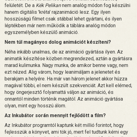
felületét. De a
Kék Pelikan
nem analóg módon fog készülni
hanem digitális 'kréta' rajzanimáció lesz. Egy ilyen
hosszúságú filmet csak stábbal lehet gyártani, és ilyen
léptékben már nem működik a táblára analóg módon
egyszemélyben készülő animáció.
Nem túl magányos dolog animációt készíteni?
Néha inkább unalmas, de az animáció gyártása ilyen. Az
animatik készítése közben megrendezed, aztán a gyártásra
marad kulimunka. Nagy munka, de amikor benne vagy, nem
ezt nézed. Alig várom, hogy leanimáljam a jelenetet és
berakjam a helyére. Ha már van három jelenet akkor húzza
magával többi, el nem készült szekvenciát. Azt kell elérned,
hogy öngerjesztő folyamattá váljon az animáció, és
onnantól minden történik magától. Az animáció gyártása
olyan, mint egy hosszú álom.
Az Inkubátor során mennyit fejlődött a film?
Az Inkubátor programtól kaptunk két millió forintot, hogy
fejlesszük a könyvet, ami tök jó, mert fel tudtunk kérni egy