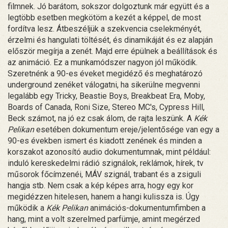
filmnek. Jó barátom, sokszor dolgoztunk már együtt és a
legtöbb esetben megkötöm a kezét a képpel, de most
fordítva lesz. Átbeszéljük a szekvencia cselekményét,
érzelmi és hangulati töltését, és dinamikáját és ez alapján
először megírja a zenét. Majd erre épülnek a beállítások és
az animáció. Ez a munkamódszer nagyon jól működik.
Szeretnénk a 90-es éveket megidéző és meghatározó
underground zenéket válogatni, ha sikerülne megvenni
legalább egy Tricky, Beastie Boys, Breakbeat Era, Moby,
Boards of Canada, Roni Size, Stereo MC's, Cypress Hill,
Beck számot, na jó ez csak álom, de rajta leszünk. A
Kék
Pelikan
esetében dokumentum ereje/jelentősége van egy a
90-es években ismert és kiadott zenének és minden a
korszakot azonosító audio dokumentumnak, mint például:
induló kereskedelmi rádió szignálok, reklámok, hírek, tv
műsorok főcímzenéi, MÁV szignál, trabant és a zsiguli
hangja stb. Nem csak a kép képes arra, hogy egy kor
megidézzen hitelesen, hanem a hangi kulissza is. Úgy
működik a
Kék Pelikan
animációs-dokumentumfimben a
hang, mint a volt szerelmed parfümje, amint megérzed