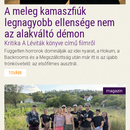
A meleg kamaszfiúk
legnagyobb ellensége nem
az alakváltó démon
Kritika A Léviták könyve című filmről
Független horrorok dominálják az idei nyarat, a Hokum, a
Backrooms és a Megszállottság után már itt is az újabb
trónkövetelő: az elsőfilmes ausztrál…
TOVÁBB
magazin