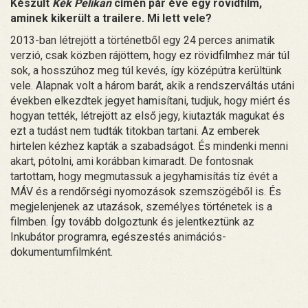
Készült
Kék Pelikan
címén pár éve egy rövidfilm,
aminek kikerült a trailere. Mi lett vele?
2013-ban létrejött a történetből egy 24 perces animatik
verzió, csak közben rájöttem, hogy ez rövidfilmhez már túl
sok, a hosszúhoz meg túl kevés, így középútra kerültünk
vele. Alapnak volt a három barát, akik a rendszerváltás utáni
években elkezdtek jegyet hamisítani, tudjuk, hogy miért és
hogyan tették, létrejött az első jegy, kiutazták magukat és
ezt a tudást nem tudták titokban tartani. Az emberek
hirtelen kézhez kapták a szabadságot. És mindenki menni
akart, pótolni, ami korábban kimaradt. De fontosnak
tartottam, hogy megmutassuk a jegyhamisítás tíz évét a
MÁV és a rendőrségi nyomozások szemszögéből is. És
megjelenjenek az utazások, személyes történetek is a
filmben. Így tovább dolgoztunk és jelentkeztünk az
Inkubátor programra, egészestés animációs-
dokumentumfilmként.