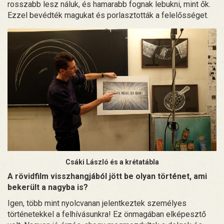
rosszabb lesz náluk, és hamarabb fognak lebukni, mint ők.
Ezzel bevédték magukat és porlasztották a felelősséget.
Csáki László és a krétatábla
A rövidfilm visszhangjából jött be olyan történet, ami
bekerült a nagyba is?
Igen, több mint nyolcvanan jelentkeztek személyes
történetekkel a felhívásunkra! Ez önmagában elképesztő