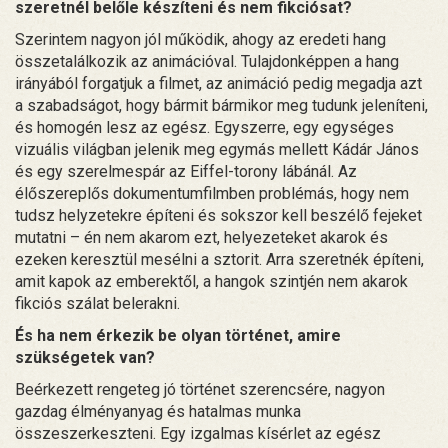
szeretnél belőle készíteni és nem fikciósat?
Szerintem nagyon jól működik, ahogy az eredeti hang
összetalálkozik az animációval. Tulajdonképpen a hang
irányából forgatjuk a filmet, az animáció pedig megadja azt
a szabadságot, hogy bármit bármikor meg tudunk jeleníteni,
és homogén lesz az egész. Egyszerre, egy egységes
vizuális világban jelenik meg egymás mellett Kádár János
és egy szerelmespár az Eiffel-torony lábánál. Az
élőszereplős dokumentumfilmben problémás, hogy nem
tudsz helyzetekre építeni és sokszor kell beszélő fejeket
mutatni – én nem akarom ezt, helyezeteket akarok és
ezeken keresztül mesélni a sztorit. Arra szeretnék építeni,
amit kapok az emberektől, a hangok szintjén nem akarok
fikciós szálat belerakni.
És ha nem érkezik be olyan történet, amire
szükségetek van?
Beérkezett rengeteg jó történet szerencsére, nagyon
gazdag élményanyag és hatalmas munka
összeszerkeszteni. Egy izgalmas kísérlet az egész