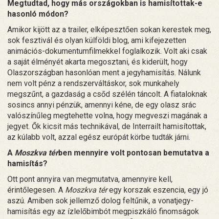
Megtudtad, hogy más országokban is hamisítottak-e
hasonló módon?
Amikor kijött az a trailer, elképesztően sokan kerestek meg,
sok fesztivál és olyan külföldi blog, ami kifejezetten
animációs-dokumentumfilmekkel foglalkozik. Volt aki csak
a saját élményét akarta megosztani, és kiderült, hogy
Olaszországban hasonlóan ment a jegyhamisítás. Nálunk
nem volt pénz a rendszerváltáskor, sok munkahely
megszűnt, a gazdaság a csőd szélén táncolt. A fiataloknak
sosincs annyi pénzük, amennyi kéne, de egy olasz srác
valószínűleg megtehette volna, hogy megveszi magának a
jegyet. Ők kicsit más technikával, de Interrailt hamisítottak,
az kúlabb volt, azzal egész európát körbe tudták járni.
A
Moszkva tér
ben mennyire volt pontosan bemutatva a
hamisítás?
Ott pont annyira van megmutatva, amennyire kell,
érintőlegesen. A
Moszkva tér
egy korszak eszencia, egy jó
aszú. Amiben sok jellemző dolog feltűnik, a vonatjegy-
hamisítás egy az ízlelőbimbót megpiszkáló finomságok