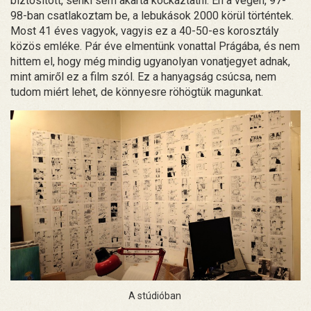
biztosított, senki sem akarta kockáztatni. Én a végén, 97-
98-ban csatlakoztam be, a lebukások 2000 körül történtek.
Most 41 éves vagyok, vagyis ez a 40-50-es korosztály
közös emléke. Pár éve elmentünk vonattal Prágába, és nem
hittem el, hogy még mindig ugyanolyan vonatjegyet adnak,
mint amiről ez a film szól. Ez a hanyagság csúcsa, nem
tudom miért lehet, de könnyesre röhögtük magunkat.
A stúdióban