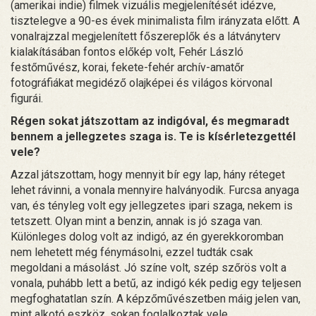
(amerikai indie) filmek vizuális megjelenítését idézve,
tisztelegve a 90-es évek minimalista film irányzata előtt. A
vonalrajzzal megjelenített főszereplők és a látványterv
kialakításában fontos előkép volt, Fehér László
festőművész, korai, fekete-fehér archív-amatőr
fotográfiákat megidéző olajképei és világos körvonal
figurái.
Régen sokat játszottam az indigóval, és megmaradt
bennem a jellegzetes szaga is. Te is kísérletezgettél
vele?
Azzal játszottam, hogy mennyit bír egy lap, hány réteget
lehet rávinni, a vonala mennyire halványodik. Furcsa anyaga
van, és tényleg volt egy jellegzetes ipari szaga, nekem is
tetszett. Olyan mint a benzin, annak is jó szaga van.
Különleges dolog volt az indigó, az én gyerekkoromban
nem lehetett még fénymásolni, ezzel tudták csak
megoldani a másolást. Jó színe volt, szép szőrös volt a
vonala, puhább lett a betű, az indigó kék pedig egy teljesen
megfoghatatlan szín. A képzőművészetben máig jelen van,
mint alkotó eszköz, sokan foglalkoztak vele