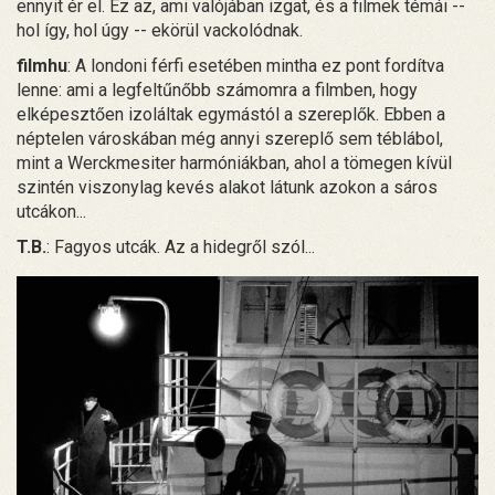
ennyit ér el. Ez az, ami valójában izgat, és a filmek témái --
hol így, hol úgy -- ekörül vackolódnak.
filmhu
: A londoni férfi esetében mintha ez pont fordítva
lenne: ami a legfeltűnőbb számomra a filmben, hogy
elképesztően izoláltak egymástól a szereplők. Ebben a
néptelen városkában még annyi szereplő sem téblábol,
mint a Werckmesiter harmóniákban, ahol a tömegen kívül
szintén viszonylag kevés alakot látunk azokon a sáros
utcákon...
T.B.
: Fagyos utcák. Az a hidegről szól...