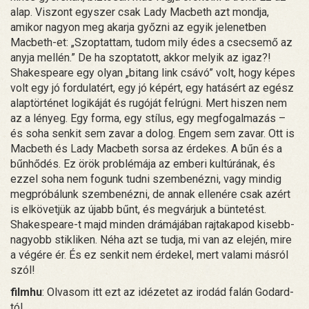
alap. Viszont egyszer csak Lady Macbeth azt mondja,
amikor nagyon meg akarja győzni az egyik jelenetben
Macbeth-et: „Szoptattam, tudom mily édes a csecsemő az
anyja mellén.” De ha szoptatott, akkor melyik az igaz?!
Shakespeare egy olyan „bitang link csávó” volt, hogy képes
volt egy jó fordulatért, egy jó képért, egy hatásért az egész
alaptörténet logikáját és rugóját felrúgni. Mert hiszen nem
az a lényeg. Egy forma, egy stílus, egy megfogalmazás –
és soha senkit sem zavar a dolog. Engem sem zavar. Ott is
Macbeth és Lady Macbeth sorsa az érdekes. A bűn és a
bűnhődés. Ez örök problémája az emberi kultúrának, és
ezzel soha nem fogunk tudni szembenézni, vagy mindig
megpróbálunk szembenézni, de annak ellenére csak azért
is elkövetjük az újabb bűnt, és megvárjuk a büntetést.
Shakespeare-t majd minden drámájában rajtakapod kisebb-
nagyobb stikliken. Néha azt se tudja, mi van az elején, mire
a végére ér. És ez senkit nem érdekel, mert valami másról
szól!
filmhu
: Olvasom itt ezt az idézetet az irodád falán Godard-
tól...