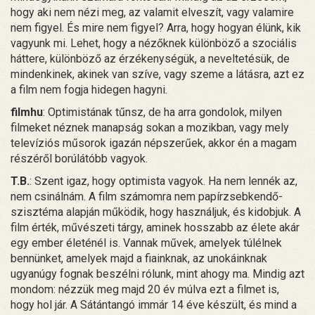
hogy aki nem nézi meg, az valamit elveszít, vagy valamire
nem figyel. És mire nem figyel? Arra, hogy hogyan élünk, kik
vagyunk mi. Lehet, hogy a nézőknek különböző a szociális
háttere, különböző az érzékenységük, a neveltetésük, de
mindenkinek, akinek van szíve, vagy szeme a látásra, azt ez
a film nem fogja hidegen hagyni.
filmhu
: Optimistának tűnsz, de ha arra gondolok, milyen
filmeket néznek manapság sokan a mozikban, vagy mely
televíziós műsorok igazán népszerűek, akkor én a magam
részéről borúlátóbb vagyok.
T.B.
: Szent igaz, hogy optimista vagyok. Ha nem lennék az,
nem csinálnám. A film számomra nem papírzsebkendő-
szisztéma alapján működik, hogy használjuk, és kidobjuk. A
film érték, művészeti tárgy, aminek hosszabb az élete akár
egy ember életénél is. Vannak művek, amelyek túlélnek
bennünket, amelyek majd a fiainknak, az unokáinknak
ugyanúgy fognak beszélni rólunk, mint ahogy ma. Mindig azt
mondom: nézzük meg majd 20 év múlva ezt a filmet is,
hogy hol jár. A Sátántangó immár 14 éve készült, és mind a