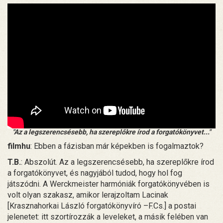
"Az a legszerencsésebb, ha szereplőkre írod a forgatókönyvet..."
filmhu
: Ebben a fázisban már képekben is fogalmaztok?
T.B.
: Abszolút. Az a legszerencsésebb, ha szereplőkre írod
a forgatókönyvet, és nagyjából tudod, hogy hol fog
játszódni. A Werckmeister harmóniák forgatókönyvében is
volt olyan szakasz, amikor lerajzoltam Lacinak
[Krasznahorkai László forgatókönyvíró –F.Cs.] a postai
jelenetet: itt szortírozzák a leveleket, a másik felében van