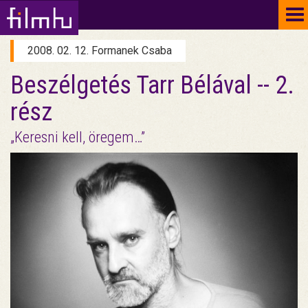
To
na
2008. 02. 12. Formanek Csaba
Beszélgetés Tarr Bélával -- 2.
rész
„Keresni kell, öregem…”