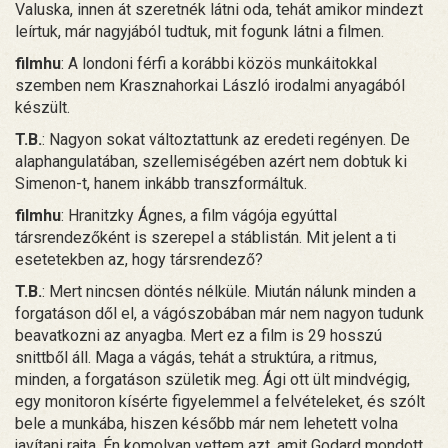
Valuska, innen át szeretnék látni oda, tehát amikor mindezt
leírtuk, már nagyjából tudtuk, mit fogunk látni a filmen.
filmhu
: A londoni férfi a korábbi közös munkáitokkal
szemben nem Krasznahorkai László irodalmi anyagából
készült.
T.B.
: Nagyon sokat változtattunk az eredeti regényen. De
alaphangulatában, szellemiségében azért nem dobtuk ki
Simenon-t, hanem inkább transzformáltuk.
filmhu
: Hranitzky Ágnes, a film vágója egyúttal
társrendezőként is szerepel a stáblistán. Mit jelent a ti
esetetekben az, hogy társrendező?
T.B.
: Mert nincsen döntés nélküle. Miután nálunk minden a
forgatáson dől el, a vágószobában már nem nagyon tudunk
beavatkozni az anyagba. Mert ez a film is 29 hosszú
snittből áll. Maga a vágás, tehát a struktúra, a ritmus,
minden, a forgatáson születik meg. Ági ott ült mindvégig,
egy monitoron kísérte figyelemmel a felvételeket, és szólt
bele a munkába, hiszen később már nem lehetett volna
javítani rajta. Én komolyan vettem azt, amit Godard mondott