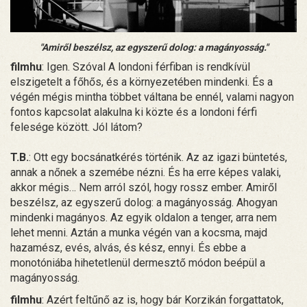
"Amiről beszélsz, az egyszerű dolog: a magányosság."
filmhu
: Igen. Szóval A londoni férfiban is rendkívül
elszigetelt a főhős, és a környezetében mindenki. És a
végén mégis mintha többet váltana be ennél, valami nagyon
fontos kapcsolat alakulna ki közte és a londoni férfi
felesége között. Jól látom?
T.B.
: Ott egy bocsánatkérés történik. Az az igazi büntetés,
annak a nőnek a szemébe nézni. És ha erre képes valaki,
akkor mégis… Nem arról szól, hogy rossz ember. Amiről
beszélsz, az egyszerű dolog: a magányosság. Ahogyan
mindenki magányos. Az egyik oldalon a tenger, arra nem
lehet menni. Aztán a munka végén van a kocsma, majd
hazamész, evés, alvás, és kész, ennyi. És ebbe a
monotóniába hihetetlenül dermesztő módon beépül a
magányosság.
filmhu
: Azért feltűnő az is, hogy bár Korzikán forgattatok,