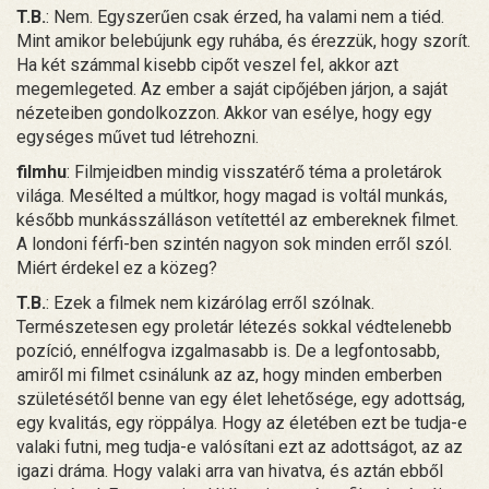
T.B.
: Nem. Egyszerűen csak érzed, ha valami nem a tiéd.
Mint amikor belebújunk egy ruhába, és érezzük, hogy szorít.
Ha két számmal kisebb cipőt veszel fel, akkor azt
megemlegeted. Az ember a saját cipőjében járjon, a saját
nézeteiben gondolkozzon. Akkor van esélye, hogy egy
egységes művet tud létrehozni.
filmhu
: Filmjeidben mindig visszatérő téma a proletárok
világa. Mesélted a múltkor, hogy magad is voltál munkás,
később munkásszálláson vetítettél az embereknek filmet.
A londoni férfi-ben szintén nagyon sok minden erről szól.
Miért érdekel ez a közeg?
T.B.
: Ezek a filmek nem kizárólag erről szólnak.
Természetesen egy proletár létezés sokkal védtelenebb
pozíció, ennélfogva izgalmasabb is. De a legfontosabb,
amiről mi filmet csinálunk az az, hogy minden emberben
születésétől benne van egy élet lehetősége, egy adottság,
egy kvalitás, egy röppálya. Hogy az életében ezt be tudja-e
valaki futni, meg tudja-e valósítani ezt az adottságot, az az
igazi dráma. Hogy valaki arra van hivatva, és aztán ebből