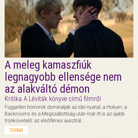
A meleg kamaszfiúk
legnagyobb ellensége nem
az alakváltó démon
Kritika A Léviták könyve című filmről
Független horrorok dominálják az idei nyarat, a Hokum, a
Backrooms és a Megszállottság után már itt is az újabb
trónkövetelő: az elsőfilmes ausztrál…
TOVÁBB