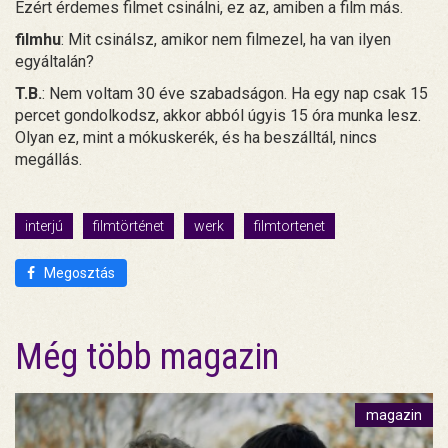
Ezért érdemes filmet csinálni, ez az, amiben a film más.
filmhu
: Mit csinálsz, amikor nem filmezel, ha van ilyen
egyáltalán?
T.B.
: Nem voltam 30 éve szabadságon. Ha egy nap csak 15
percet gondolkodsz, akkor abból úgyis 15 óra munka lesz.
Olyan ez, mint a mókuskerék, és ha beszálltál, nincs
megállás.
interjú
filmtörténet
werk
filmtortenet
Megosztás
Még több magazin
magazin