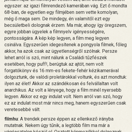
egyszer: az igazi filmrendező kamerában vág. Ezt ő mondta
68-ban, de egyetlen egy filmjében sem vette komolyan,
még ő maga sem. De mindegy, én valamitől ezt egy
becsületbeli dolognak érzem. Ma már, ahogy így öregszem,
egyre jobban ügyelek a filmnyelv igényességére,
pontosságára. A kép kép legyen, a film meg legyen
csinálva. Egyszerűen idegesítenek a pongyola filmek, főleg
akkor, ha azok csak az ügyetlenségről szólnak. Persze
lehet arról is szó, mint nálunk a Családi tűzfészek
esetében, hogy puff!, berúgtuk az ajtót, nem volt
forgatókönyv és 16 mm-es fekete-fehér kézikamerával
dolgoztunk, de valódi proletárokkal voltunk, és azt mondtuk:
ilyen az élet! Akkor az szándékosan és felvállaltan volt
anarchikus. Az volt a lényege, hogy a film minél nyersebb
legyen. Akkor ez egy indulat volt. Nem arról van szó, hogy
ez az indulat most már nincs meg, hanem egyszerűen csak
veretesebbé vált.
filmhu
: A trendek persze éppen az ellenkező irányba
mutatnak. Nekem úgy tűnik, a legtöbb film ma már a
vágóasztalon készül el. Osztott képmezőkkel dolgoznak,