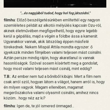
"...és nagyjából tudod, hogy hol fog játszódni."
filmhu
: Előző beszélgetésünkben említettél egy nagyon
szemléletes példát az alkotói mélyülés kapcsán Ozu-ról,
akinek életművében megfigyelhető, hogy egyre lejjebb
kerül a gépállás, majd a végén a földbe ássa a kamerát.
Ugyanakkor vannak, akik látszólag éppen másfelé
törekednek. Nekem Mispál Attila mondta egyszer: ő
igyekszik minden filmjében valami teljesen mást csinálni.
Aztán persze mindig rájön, hogy akaratlanul is vannak
hasonlóságok. Szóval sosem kísértett meg a gondolat,
hogy most valami teljesen mást csinálj, mint eddig?
T.B.
: Az ember nem tud a bőréből kibújni. Mert a film nem
csak arról szól, hogyan látom a világot, hanem arról is, hogy
én milyen vagyok. Magam ellenében, magamat
megerőszakolva valami olyasmit csinálni, amihez nincs
közöm... hogy néz az ki?
filmhu
: Igen de, te jól ismered önmagad…