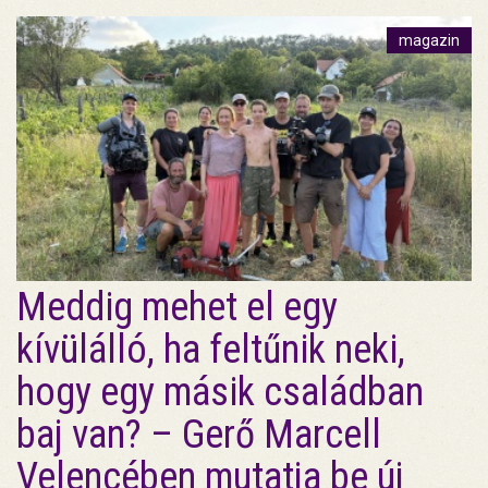
magazin
Meddig mehet el egy
kívülálló, ha feltűnik neki,
hogy egy másik családban
baj van? – Gerő Marcell
Velencében mutatja be új