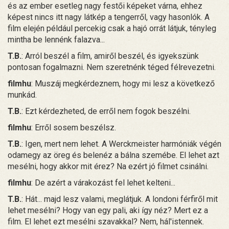
és az ember esetleg nagy festői képeket várna, ehhez
képest nincs itt nagy látkép a tengerről, vagy hasonlók. A
film elején például percekig csak a hajó orrát látjuk, tényleg
mintha be lennénk falazva...
T.B.
: Arról beszél a film, amiről beszél, és igyekszünk
pontosan fogalmazni. Nem szeretnénk téged félrevezetni.
filmhu
: Muszáj megkérdeznem, hogy mi lesz a következő
munkád.
T.B.
: Ezt kérdezheted, de erről nem fogok beszélni.
filmhu
: Erről sosem beszélsz.
T.B.
: Igen, mert nem lehet. A Werckmeister harmóniák végén
odamegy az öreg és belenéz a bálna szemébe. El lehet azt
mesélni, hogy akkor mit érez? Na ezért jó filmet csinálni.
filmhu
: De azért a várakozást fel lehet kelteni...
T.B.
: Hát... majd lesz valami, meglátjuk. A londoni férfiről mit
lehet mesélni? Hogy van egy pali, aki így néz? Mert ez a
film. El lehet ezt mesélni szavakkal? Nem, hál'istennek.