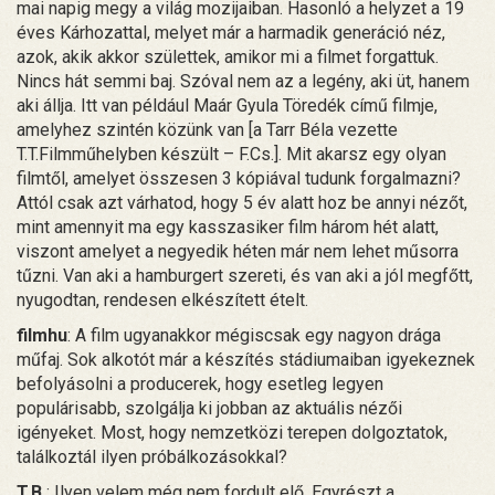
mai napig megy a világ mozijaiban. Hasonló a helyzet a 19
éves Kárhozattal, melyet már a harmadik generáció néz,
azok, akik akkor születtek, amikor mi a filmet forgattuk.
Nincs hát semmi baj. Szóval nem az a legény, aki üt, hanem
aki állja. Itt van például Maár Gyula Töredék című filmje,
amelyhez szintén közünk van [a Tarr Béla vezette
T.T.Filmműhelyben készült – F.Cs.]. Mit akarsz egy olyan
filmtől, amelyet összesen 3 kópiával tudunk forgalmazni?
Attól csak azt várhatod, hogy 5 év alatt hoz be annyi nézőt,
mint amennyit ma egy kasszasiker film három hét alatt,
viszont amelyet a negyedik héten már nem lehet műsorra
tűzni. Van aki a hamburgert szereti, és van aki a jól megfőtt,
nyugodtan, rendesen elkészített ételt.
filmhu
: A film ugyanakkor mégiscsak egy nagyon drága
műfaj. Sok alkotót már a készítés stádiumaiban igyekeznek
befolyásolni a producerek, hogy esetleg legyen
populárisabb, szolgálja ki jobban az aktuális nézői
igényeket. Most, hogy nemzetközi terepen dolgoztatok,
találkoztál ilyen próbálkozásokkal?
T.B.
: Ilyen velem még nem fordult elő. Egyrészt a