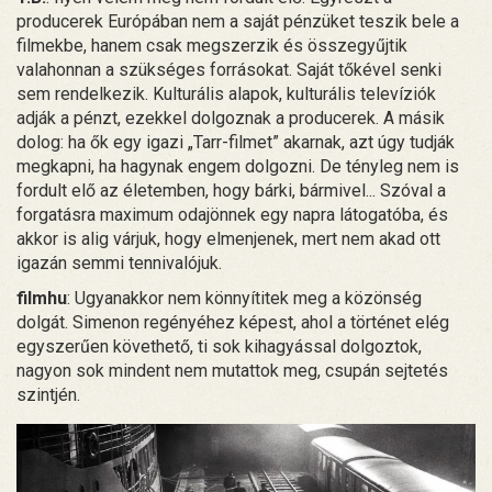
producerek Európában nem a saját pénzüket teszik bele a
filmekbe, hanem csak megszerzik és összegyűjtik
valahonnan a szükséges forrásokat. Saját tőkével senki
sem rendelkezik. Kulturális alapok, kulturális televíziók
adják a pénzt, ezekkel dolgoznak a producerek. A másik
dolog: ha ők egy igazi „Tarr-filmet” akarnak, azt úgy tudják
megkapni, ha hagynak engem dolgozni. De tényleg nem is
fordult elő az életemben, hogy bárki, bármivel... Szóval a
forgatásra maximum odajönnek egy napra látogatóba, és
akkor is alig várjuk, hogy elmenjenek, mert nem akad ott
igazán semmi tennivalójuk.
filmhu
: Ugyanakkor nem könnyítitek meg a közönség
dolgát. Simenon regényéhez képest, ahol a történet elég
egyszerűen követhető, ti sok kihagyással dolgoztok,
nagyon sok mindent nem mutattok meg, csupán sejtetés
szintjén.