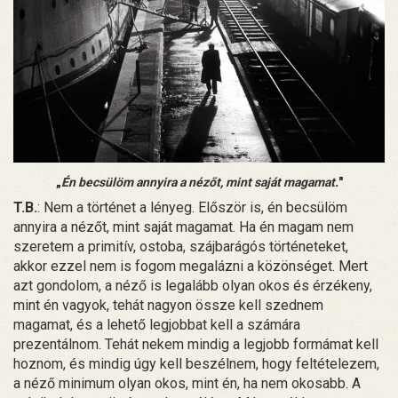
„
Én becsülöm annyira a nézőt, mint saját magamat.
"
T.B.
: Nem a történet a lényeg. Először is, én becsülöm
annyira a nézőt, mint saját magamat. Ha én magam nem
szeretem a primitív, ostoba, szájbarágós történeteket,
akkor ezzel nem is fogom megalázni a közönséget. Mert
azt gondolom, a néző is legalább olyan okos és érzékeny,
mint én vagyok, tehát nagyon össze kell szednem
magamat, és a lehető legjobbat kell a számára
prezentálnom. Tehát nekem mindig a legjobb formámat kell
hoznom, és mindig úgy kell beszélnem, hogy feltételezem,
a néző minimum olyan okos, mint én, ha nem okosabb. A