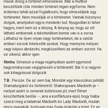
másik dolog a történet elmesélése. Már a múltkor
beszéltünk róla: minden történet régen egyforma. Nem
érdemes tehát azzal foglalkozni, hogy elmeséljünk egy
történetet. Nem meséljük el a történetet. Vannak bizonyos
dolgok, amelyeket úgyis mindenki tud. Nyugodtan ki lehet
hagyni, mert nem ez a lényeg. A lényeg az, hogy az ott
látható embernek a tekintetében benne van-e a sorsa.
Láthatsz te ilyen-olyan nagy történeteket, de a valódi
emberi sorsok hitelesítik azokat. Hogy mennyire mélyen
vagy képes ábrázolni, megközelíteni az emberi sorsot. Ha
ez sikerül, akkor igen.
filmhu
: Simenon a maga regényében azért úgymond
hagyományosan végigmeséli a történetét. Bár ő is nagyon
sok kihagyással dolgozik.
T.B.
: Persze. De az sem baj. Mondok egy klasszikus példát.
Dramaturgiáról és történetről. Shakespeare Macbeth-je –
melyet azért is ismerek különösen jól, mert filmet
készítettünk belőle --, arra a konfliktusra épül, hogy hiába
szerzi meg a hatalmat Macbeth és Lady Macbeth, miután
nincs gyerekük, biztosan más fogja örökölni a trónt. Ez az