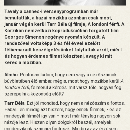
Tavaly a cannes-i versenyprogramban már
bemutatták, a hazai mozikba azonban csak most,
január végén kerül Tarr Béla új filmje, A londoni férfi. A
Korzikán nemzetközi koprodukcióban forgatott film
Georges Simenon regénye nyomán készült. A
rendezővel voltaképp 3 és fél évvel ezelőtt
félbemaradt beszélgetésünket folytattuk arról, miért
és hogyan érdemes filmet készíteni, avagy ki mit
keres a moziban.
filmhu
: Pontosan tudom, hogy nem vagy a nézőszámok
bűvöletében élő ember, mégis, most hogy mozikba kerül
A
londoni férfi
, felmerül a kérdés: mit vársz tőle, hogyan fog
szerepelni a közönség előtt?
Tarr Béla
: Ezt jól mondtad, hogy nem a nézőszám a fontos.
Habár... én mindig azt hiszem, hogy ennek filmnek, - és ez
mindegyik filmnél így van – most már tényleg nagyon sok
nézője lesz. Hiszen olyan dolgokról beszél, amelyek
mindegyikünk számára fontosak. Mindig az az érzésem,