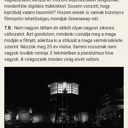
mindenféle digitális trükkökkel. Sosem vonzott, hogy
kipróbálj valami hasonlót? Hiszen ennek is vannak bizonyos
filmnyelvi lehetőségei, mondjuk Greenaway-nél…
T.B.
: Nem nagyon láttam én ebből olyan nagyon sikeres
változatot. Azt gondolom, mindenki csinálja meg a maga
módján a filmjét, alakítsa ki a stílusát a maga vérmérséklete
szerint. Nézzük meg 20 év múlva. Semmi rossznak nem
vagyok tovább rontója. E tekintetben a pluralizmus híve
vagyok. A virágozzék minden virág elvét vallom.