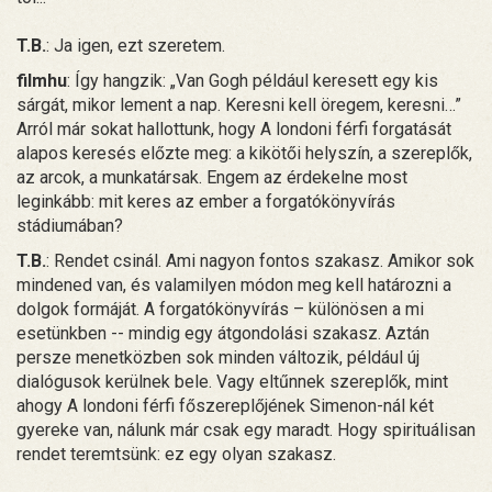
T.B.
: Ja igen, ezt szeretem.
filmhu
: Így hangzik: „Van Gogh például keresett egy kis
sárgát, mikor lement a nap. Keresni kell öregem, keresni…”
Arról már sokat hallottunk, hogy A londoni férfi forgatását
alapos keresés előzte meg: a kikötői helyszín, a szereplők,
az arcok, a munkatársak. Engem az érdekelne most
leginkább: mit keres az ember a forgatókönyvírás
stádiumában?
T.B.
: Rendet csinál. Ami nagyon fontos szakasz. Amikor sok
mindened van, és valamilyen módon meg kell határozni a
dolgok formáját. A forgatókönyvírás – különösen a mi
esetünkben -- mindig egy átgondolási szakasz. Aztán
persze menetközben sok minden változik, például új
dialógusok kerülnek bele. Vagy eltűnnek szereplők, mint
ahogy A londoni férfi főszereplőjének Simenon-nál két
gyereke van, nálunk már csak egy maradt. Hogy spirituálisan
rendet teremtsünk: ez egy olyan szakasz.