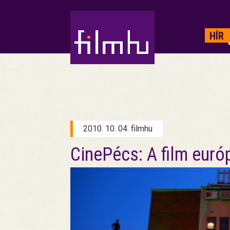
HIRDETÉS
HÍR
2010. 10. 04. filmhu
CinePécs: A film euró