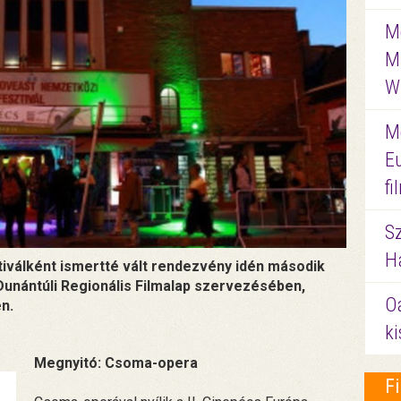
Me
M
W
M
E
f
S
Ha
iválként ismertté vált rendezvény idén második
unántúli Regionális Filmalap szervezésében,
O
n.
ki
Megnyitó: Csoma-opera
F