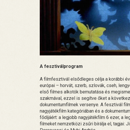
A fesztiválprogram
A filmfesztivál elsődleges célja a korábbi 
európai – horvát, szerb, szlovák, cseh, lengy
első filmes alkotók bemutatása és megism
szakmával, ezzel is segítve őket a következ
dokumentumfilmek versenye. A fesztivál filme
nagyjátékfilm kategóriában és a dokumentumfi
fődíjáért: a legjobb nagyjátékfilm 6 ezer, a 
filmeket nemzetközi zsűri bírálja el, tagjai: 