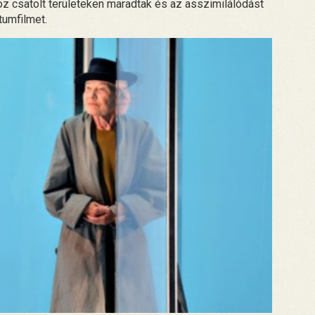
hoz csatolt területeken maradtak és az asszimilálódást
tumfilmet.