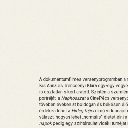
A dokumentumfilmes versenyprogramban a 
Kis Anna és Trencsényi Klára egy-egy vegyes
is osztatlan sikert aratott. Szintén a szemlén
portréját: a
Naphosszat
a CinePécs versenypro
tövében éveken át boldogan és békésen élő n
érdekes lehet a
Hideg fejjel
című videonapló,
választ: hogyan lehet „normális” életet élni a
napok
pedig egy színtársulat vidéki turnéjá