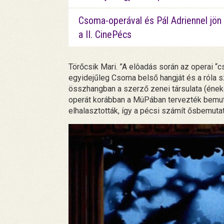
Csoma-operával és Pál Adriennel jön
a II. CinePécs
Törőcsik Mari. ”A elôadás során az operai “
egyidejűleg Csoma belső hangját és a róla sz
összhangban a szerző zenei társulata (éne
operát korábban a MüPában tervezték bemuta
elhalasztották, így a pécsi számít ősbemuta