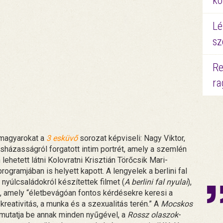
kö
Lé
sz
Re
ra
magyarokat a
3 esküvő
sorozat képviseli: Nagy Viktor,
házasságról forgatott intim portrét, amely a szemlén
 lehetett látni Kolovratni Krisztián Törőcsik Mari-
gramjában is helyett kapott. A lengyelek a berlini fal
yúlcsaládokról készítettek filmet (
A berlini fal nyulai
),
 amely “életbevágóan fontos kérdésekre keresi a
 kreativitás, a munka és a szexualitás terén.” A
Mocskos
t mutatja be annak minden nyűgével, a
Rossz olaszok
-