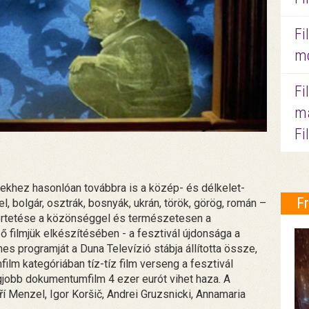
Fi
mo
Fi
ma
Fi
évekhez hasonlóan továbbra is a közép- és délkelet-
F
el, bolgár, osztrák, bosnyák, ukrán, török, görög, román –
ertetése a közönséggel és természetesen a
ő filmjük elkészítésében - a fesztivál újdonsága a
s programját a Duna Televízió stábja állította össze,
lm kategóriában tíz-tíz film verseng a fesztivál
legjobb dokumentumfilm 4 ezer eurót vihet haza. A
Jiří Menzel, Igor Koršič, Andrei Gruzsnicki, Annamaria