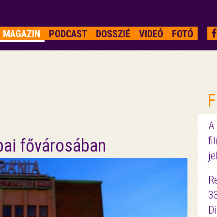
MAGAZIN
PODCAST
DOSSZIÉ
VIDEÓ
FOTÓ
F
A
fi
pai fővárosában
je
R
3
D