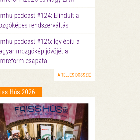
lmhu podcast #124: Elindult a
zgóképes rendszerváltás
lmhu podcast #125: Így építi a
gyar mozgókép jövőjét a
lmreform csapata
A TELJES DOSSZIÉ
riss Hús 2026