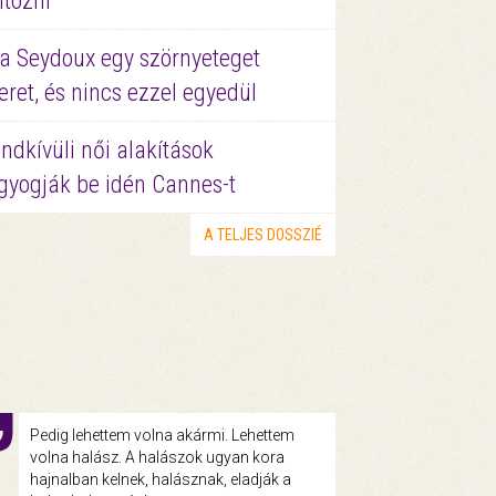
ltözni
a Seydoux egy szörnyeteget
eret, és nincs ezzel egyedül
ndkívüli női alakítások
gyogják be idén Cannes-t
A TELJES DOSSZIÉ
Pedig lehettem volna akármi. Lehettem
volna halász. A halászok ugyan kora
hajnalban kelnek, halásznak, eladják a