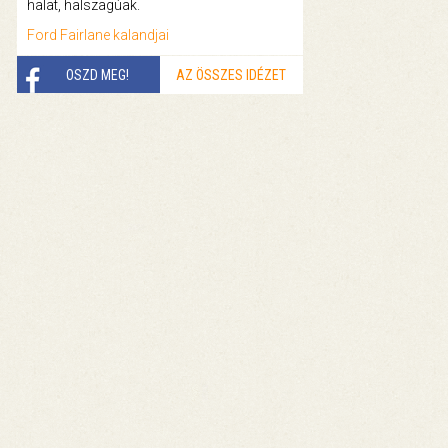
halat, halszagúak.
Ford Fairlane kalandjai
OSZD MEG!
AZ ÖSSZES IDÉZET