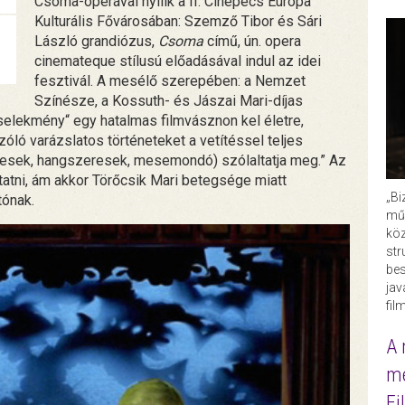
Csoma-operával nyílik a II. Cinepécs Európa
Kulturális Fővárosában: Szemző Tibor és Sári
László grandiózus,
Csoma
című, ún. opera
cinemateque stílusú előadásával indul az idei
fesztivál. A mesélő szerepében: a Nemzet
Színésze, a Kossuth- és Jászai Mari-díjas
cselekmény“ egy hatalmas filmvásznon kel életre,
óló varázslatos történeteket a vetítéssel teljes
kesek, hangszeresek, mesemondó) szólaltatja meg.” Az
tni, ám akkor Törőcsik Mari betegsége miatt
„Bi
tónak.
műk
köz
str
bes
ja
fil
A 
me
Fi