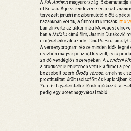
A
Pál Adrienn
magyarországi ősbemutatója a m
el Kocsis Ágnes rendezése és most vasárnap
tervezett januári mozibemutató előtt a pécsi
hazánkban vetítik, a filmről írt kritikánk
itt ol
ban elnyerte az akkor még Moveaest elnevezé
ban a
Nafaka
című film, Jasmin Duraković mu
cíművel érkezik az idei CinePécsre, amelyb
A versenyprogram része minden idők legnéze
részben magyar pénzből készült, és a produ
zsidó vendéglős szerepében. A
Londoni kik
a producer jelenlétében vetítik a filmet a p
bezsebelt szerb
Ördög városa
, amelynek sz
prostituáltat, őrült taxisofőrt és kuplerájba
Zero is figyelemfelkeltőnek igérkezik: a cseh
pedig egy sötét nagyvárosi tabló.