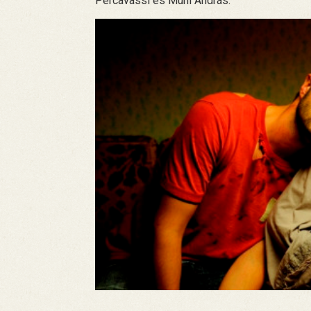
Percavassi és Muhi András.