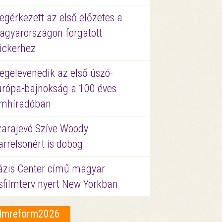
gérkezett az első előzetes a
agyarországon forgatott
ickerhez
egelevenedik az első úszó-
urópa-bajnokság a 100 éves
ilmhíradóban
zarajevó Szíve Woody
rrelsonért is dobog
ázis Center című magyar
sfilmterv nyert New Yorkban
ilmreform2026