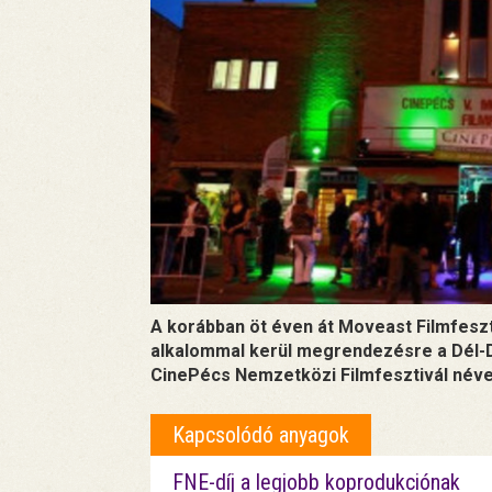
A korábban öt éven át Moveast Filmfeszt
alkalommal kerül megrendezésre a Dél-D
CinePécs Nemzetközi Filmfesztivál néve
Kapcsolódó anyagok
FNE-díj a legjobb koprodukciónak