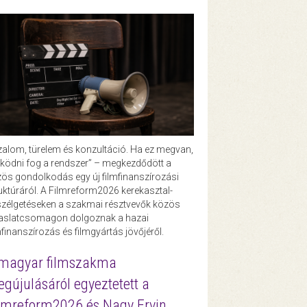
zalom, türelem és konzultáció. Ha ez megvan,
ödni fog a rendszer” – megkezdődött a
ös gondolkodás egy új filmfinanszírozási
uktúráról. A Filmreform2026 kerekasztal-
zélgetéseken a szakmai résztvevők közös
vaslatcsomagon dolgoznak a hazai
mfinanszírozás és filmgyártás jövőjéről.
magyar filmszakma
gújulásáról egyeztetett a
lmreform2026 és Nagy Ervin