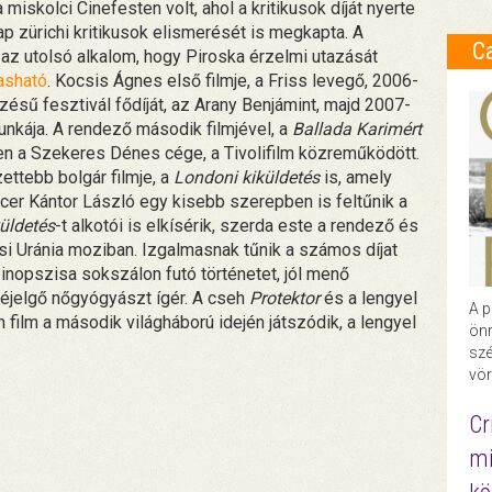
iskolci Cinefesten volt, ahol a kritikusok díját nyerte
 zürichi kritikusok elismerését is megkapta. A
C
 az utolsó alkalom, hogy Piroska érzelmi utazását
vasható
. Kocsis Ágnes első filmje, a Friss levegő, 2006-
sű fesztivál fődíját, az Arany Benjámint, majd 2007-
nkája. A rendező második filmjével, a
Ballada Karimért
en a Szekeres Dénes cége, a Tivolifilm közreműködött.
ttebb bolgár filmje, a
Londoni kiküldetés
is, amely
cer Kántor László egy kisebb szerepben is feltűnik a
üldetés
-t alkotói is elkísérik, szerda este a rendező és
écsi Uránia moziban. Izgalmasnak tűnik a számos díjat
inopszisa sokszálon futó történetet, jól menő
n kéjelgő nőgyógyászt ígér. A cseh
Protektor
és a lengyel
A p
 film a második világháború idején játszódik, a lengyel
önr
szé
vör
Cr
mi