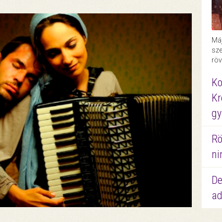
Máj
sze
röv
Ko
Kr
gy
Rö
ni
De
ad