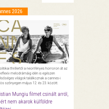
annes 2026
olitikai thrillertől a neonfényes horroron át az
eflexív melodrámáig idén is egészen
lsőséges világok találkoznak a cannes-i
ös szőnyegen május 12. és 23. között.
istian Mungiu filmet csinált arról,
ért nem akarok külföldre