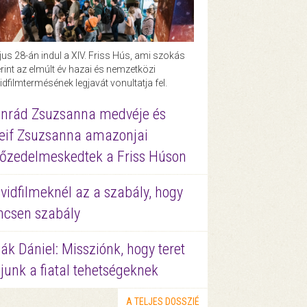
us 28-án indul a XIV. Friss Hús, ami szokás
rint az elmúlt év hazai és nemzetközi
idfilmtermésének legjavát vonultatja fel.
nrád Zsuzsanna medvéje és
eif Zsuzsanna amazonjai
őzedelmeskedtek a Friss Húson
vidfilmeknél az a szabály, hogy
ncsen szabály
ák Dániel: Missziónk, hogy teret
junk a fiatal tehetségeknek
A TELJES DOSSZIÉ