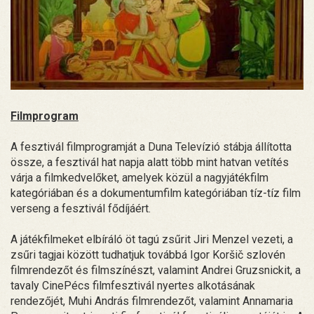
Filmprogram
A fesztivál filmprogramját a Duna Televízió stábja állította
össze, a fesztivál hat napja alatt több mint hatvan vetítés
várja a filmkedvelőket, amelyek közül a nagyjátékfilm
kategóriában és a dokumentumfilm kategóriában tíz-tíz film
verseng a fesztivál fődíjáért.
A játékfilmeket elbíráló öt tagú zsűrit Jiri Menzel vezeti, a
zsűri tagjai között tudhatjuk továbbá Igor Koršič szlovén
filmrendezőt és filmszínészt, valamint Andrei Gruzsnickit, a
tavaly CinePécs filmfesztivál nyertes alkotásának
rendezőjét, Muhi András filmrendezőt, valamint Annamaria