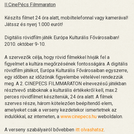
II.CinePécs Filmmaraton
Készíts filmet 24 óra alatt, mobiltelefonnal vagy kamerával!
Játssz és nyerj 1.000 eurót!
Digitális rövidfilm játék Európa Kulturális Fővárosaiban!
2010. október 9-10.
A szervezők célja, hogy rövid filmekkel hívják fel a
figyelmet a kultúra megőrzésének fontosságára. A digitális
rövidfilm játékot, Európa Kulturális Fővárosaiban egyszerre,
egy időben az időzónák figyelembe vételével rendezzük
meg. A 2. CINEPECS FILMMARATON elnevezésű játékban
résztvevő stáboknak a kulturális értékekről kell, max.2
perces rövidfilmet készíteniük, 24 óra alatt. A filmek
szerves része, három kötelezően beépítendő elem,
amelyeket csak a verseny kezdetekor ismertetnek az
indulókkal, az interneten, a
www.cinepecs.hu
weboldalon.
A verseny szabályairól bővebben
itt olvashatsz
.