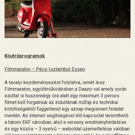
Kísérőprogramok
Filmmaraton – Pécs-Isztambul-Essen
A tavalyi kezdeményezést folytatva, ismét lesz
Filmmaraton, együttműködésben a Daazo-val amely során
ezúttal is huszonnégy óra alatt egy maximum 3 perces
filmet kell forgatniuk az indulóknak műfaji és technikai
kötöttségektől függetlenül egy aznap megismert feladat
mentén. Az internet segítségével élő kapcsolat teremthető
a három EKF városban, ahol a verseny eredményhirdetése
és egy közös – 3 nyelvű – weboldal üzemeltetése valóban