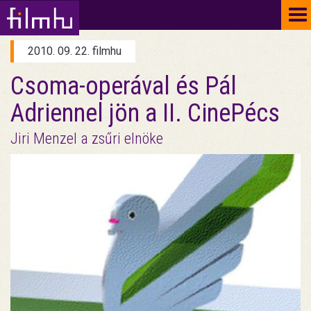
To
na
2010. 09. 22. filmhu
Csoma-operával és Pál
Adriennel jön a II. CinePécs
Jiri Menzel a zsűri elnöke