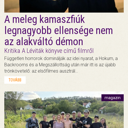
A meleg kamaszfiúk
legnagyobb ellensége nem
az alakváltó démon
Kritika A Léviták könyve című filmről
Független horrorok dominálják az idei nyarat, a Hokum, a
Backrooms és a Megszállottság után már itt is az újabb
trónkövetelő: az elsőfilmes ausztrál…
TOVÁBB
magazin