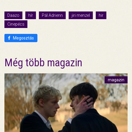
Daazo
hír
Pál Adrienn
jiri menzel
hir
Cinepécs
Megosztás
Még több magazin
magazin