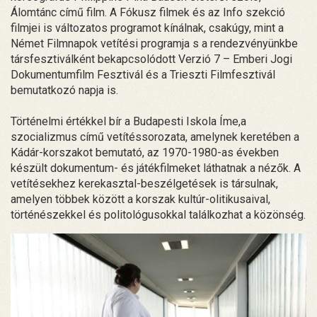
Álomtánc című film. A Fókusz filmek és az Info szekció
filmjei is változatos programot kínálnak, csakúgy, mint a
Német Filmnapok vetítési programja s a rendezvényünkbe
társfesztiválként bekapcsolódott Verzió 7 – Emberi Jogi
Dokumentumfilm Fesztivál és a Trieszti Filmfesztivál
bemutatkozó napja is.
Történelmi értékkel bír a Budapesti Iskola Íme,a
szocializmus című vetítéssorozata, amelynek keretében a
Kádár-korszakot bemutató, az 1970-1980-as években
készült dokumentum- és játékfilmeket láthatnak a nézők. A
vetítésekhez kerekasztal-beszélgetések is társulnak,
amelyen többek között a korszak kultúr-olitikusaival,
történészekkel és politológusokkal találkozhat a közönség.