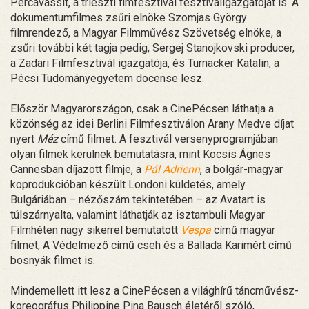
Percavassit, a trieszti fimfesztivál fesztiváligazgatóját is. A
dokumentumfilmes zsűri elnöke Szomjas György
filmrendező, a Magyar Filmművész Szövetség elnöke, a
zsűri további két tagja pedig, Sergej Stanojkovski producer,
a Zadari Filmfesztivál igazgatója, és Turnacker Katalin, a
Pécsi Tudományegyetem docense lesz.
Először Magyarországon, csak a CinePécsen láthatja a
közönség az idei Berlini Filmfesztiválon Arany Medve díjat
nyert
Méz
című filmet. A fesztivál versenyprogramjában
olyan filmek kerülnek bemutatásra, mint Kocsis Ágnes
Cannesban díjazott filmje, a
Pál Adrienn
, a bolgár-magyar
koprodukcióban készült Londoni küldetés, amely
Bulgáriában – nézőszám tekintetében – az Avatart is
túlszárnyalta, valamint láthatják az isztambuli Magyar
Filmhéten nagy sikerrel bemutatott
Vespa
című magyar
filmet, A Védelmező című cseh és a Ballada Karimért című
bosnyák filmet is.
Mindemellett itt lesz a CinePécsen a világhírű táncművész-
koreográfus Philippine Pina Bausch életéről szóló,