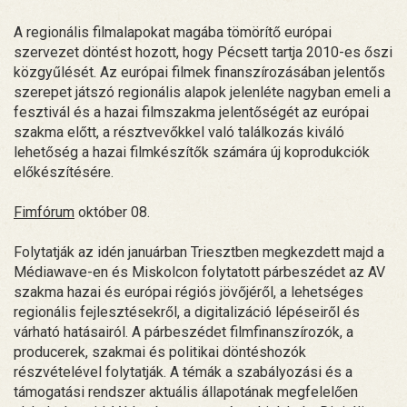
A regionális filmalapokat magába tömörítő európai
szervezet döntést hozott, hogy Pécsett tartja 2010-es őszi
közgyűlését. Az európai filmek finanszírozásában jelentős
szerepet játszó regionális alapok jelenléte nagyban emeli a
fesztivál és a hazai filmszakma jelentőségét az európai
szakma előtt, a résztvevőkkel való találkozás kiváló
lehetőség a hazai filmkészítők számára új koprodukciók
előkészítésére.
Fimfórum
október 08.
Folytatják az idén januárban Triesztben megkezdett majd a
Médiawave-en és Miskolcon folytatott párbeszédet az AV
szakma hazai és európai régiós jövőjéről, a lehetséges
regionális fejlesztésekről, a digitalizáció lépéseiről és
várható hatásairól. A párbeszédet filmfinanszírozók, a
producerek, szakmai és politikai döntéshozók
részvételével folytatják. A témák a szabályozási és a
támogatási rendszer aktuális állapotának megfelelően