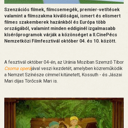
Szenzációs filmek, filmcsemegék, premier-vetítések
valamint a filmszakma kiválóságai, ismert és elismert
filmes szakemberek hazánkból és Európa több
országából, valamint minden eddiginél izgalmasabb
kísérőprogramok várják a közönséget a II.CinePécs
Nemzetközi Filmfesztivál október 04. és 10. között.
A fesztivál október 04-én, az Uránia Moziban Szemző Tibor
Csoma operá
jával veszi kezdetét, amelyben közreműködik
a Nemzet Színésze címmel kitünetett, Kossuth - és Jászai
Mari díjas Törőcsik Mari is.