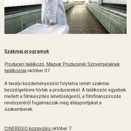
Szakmai programok
Produceri találkozó, Magyar Producerek Szövetségének
találkozója
október 07.
A tavalyi kezdeményezést folytatva ismét szakmai
beszélgetésre hívtak a producereket. A találkozón egyebek
mellett a filmkészítés lehetőségeiről, a filmfinanszírozás
rendszeréről fogalmazzák meg álláspontjukat a
szakemberek.
CINEREGIO közgyűlés
október 7.