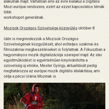
alakulnak majd. Várhatóan erre az évre kialakul a Digitális
Mozi európai rendszere, ezért az ezzel kapcsolatos témák
több
workshopot generálnak.
Mozisok Országos Szövetsége közgyűlés
október 8
Idén is megrendezzük a Mozisok Országos
Szövetségének közgyűlését, ahol erőteljes szakmai és
filmszakmai megbeszéléseket is folytatnak. A Fókuszban a
hagyományos mozik digitalizációja szerepel majd. Az idei
együttműködést is egyértelműen kinyilvánította a
szövetség új elnöke, Mester György, aktualitását pedig
meghatározza az európai mozik digitális átalakítása, ami
célja a pécsi Uránia Mozinak is.