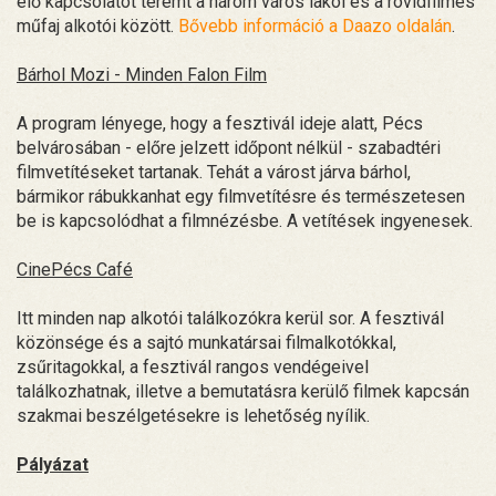
élő kapcsolatot teremt a három város lakói és a rövidfilmes
műfaj alkotói között.
Bővebb információ a Daazo oldalán
.
Bárhol Mozi - Minden Falon Film
A program lényege, hogy a fesztivál ideje alatt, Pécs
belvárosában - előre jelzett időpont nélkül - szabadtéri
filmvetítéseket tartanak. Tehát a várost járva bárhol,
bármikor rábukkanhat egy filmvetítésre és természetesen
be is kapcsolódhat a filmnézésbe. A vetítések ingyenesek.
CinePécs Café
Itt minden nap alkotói találkozókra kerül sor. A fesztivál
közönsége és a sajtó munkatársai filmalkotókkal,
zsűritagokkal, a fesztivál rangos vendégeivel
találkozhatnak, illetve a bemutatásra kerülő filmek kapcsán
szakmai beszélgetésekre is lehetőség nyílik.
Pályázat