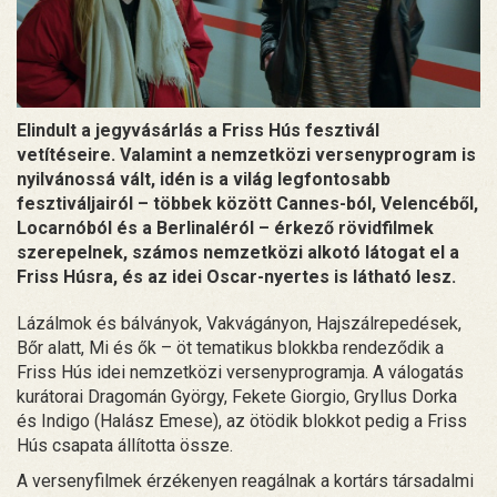
Elindult a jegyvásárlás a Friss Hús fesztivál
vetítéseire. Valamint a nemzetközi versenyprogram is
nyilvánossá vált, idén is a világ legfontosabb
fesztiváljairól – többek között Cannes-ból, Velencéből,
Locarnóból és a Berlinaléról – érkező rövidfilmek
szerepelnek, számos nemzetközi alkotó látogat el a
Friss Húsra, és az idei Oscar-nyertes is látható lesz.
Lázálmok és bálványok, Vakvágányon, Hajszálrepedések,
Bőr alatt, Mi és ők – öt tematikus blokkba rendeződik a
Friss Hús idei nemzetközi versenyprogramja. A válogatás
kurátorai Dragomán György, Fekete Giorgio, Gryllus Dorka
és Indigo (Halász Emese), az ötödik blokkot pedig a Friss
Hús csapata állította össze.
A versenyfilmek érzékenyen reagálnak a kortárs társadalmi