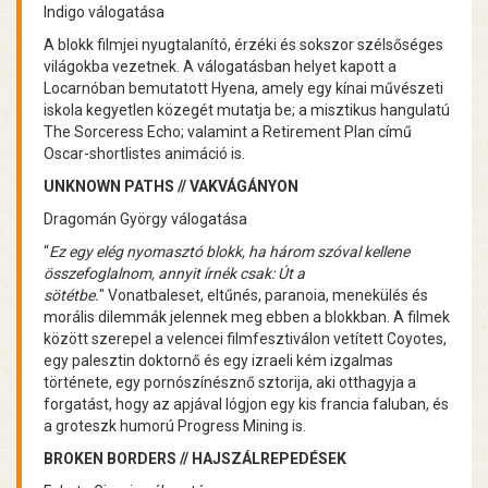
Indigo válogatása
A blokk filmjei nyugtalanító, érzéki és sokszor szélsőséges
világokba vezetnek. A válogatásban helyet kapott a
Locarnóban bemutatott Hyena, amely egy kínai művészeti
iskola kegyetlen közegét mutatja be; a misztikus hangulatú
The Sorceress Echo; valamint a Retirement Plan című
Oscar-shortlistes animáció is.
UNKNOWN PATHS // VAKVÁGÁNYON
Dragomán György válogatása
“
Ez egy elég nyomasztó blokk, ha három szóval kellene
összefoglalnom, annyit írnék csak: Út a
sötétbe.
" Vonatbaleset, eltűnés, paranoia, menekülés és
morális dilemmák jelennek meg ebben a blokkban. A filmek
között szerepel a velencei filmfesztiválon vetített Coyotes,
egy palesztin doktornő és egy izraeli kém izgalmas
története, egy pornószínésznő sztorija, aki otthagyja a
forgatást, hogy az apjával lógjon egy kis francia faluban, és
a groteszk humorú Progress Mining is.
BROKEN BORDERS // HAJSZÁLREPEDÉSEK