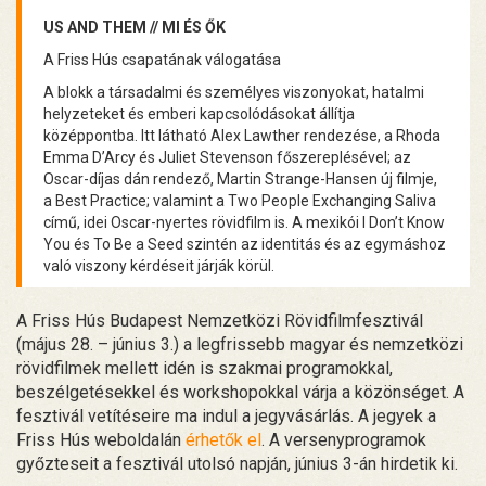
US AND THEM // MI ÉS ŐK
A Friss Hús csapatának válogatása
A blokk a társadalmi és személyes viszonyokat, hatalmi
helyzeteket és emberi kapcsolódásokat állítja
középpontba. Itt látható Alex Lawther rendezése, a Rhoda
Emma D’Arcy és Juliet Stevenson főszereplésével; az
Oscar-díjas dán rendező, Martin Strange-Hansen új filmje,
a Best Practice; valamint a Two People Exchanging Saliva
című, idei Oscar-nyertes rövidfilm is. A mexikói I Don’t Know
You és To Be a Seed szintén az identitás és az egymáshoz
való viszony kérdéseit járják körül.
A Friss Hús Budapest Nemzetközi Rövidfilmfesztivál
(május 28. – június 3.) a legfrissebb magyar és nemzetközi
rövidfilmek mellett idén is szakmai programokkal,
beszélgetésekkel és workshopokkal várja a közönséget. A
fesztivál vetítéseire ma indul a jegyvásárlás. A jegyek a
Friss Hús weboldalán
érhetők el
. A versenyprogramok
győzteseit a fesztivál utolsó napján, június 3-án hirdetik ki.