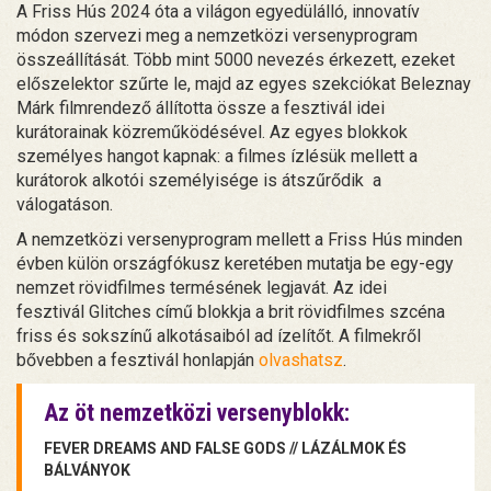
A Friss Hús 2024 óta a világon egyedülálló, innovatív
módon szervezi meg a nemzetközi versenyprogram
összeállítását. Több mint 5000 nevezés érkezett, ezeket
előszelektor szűrte le, majd az egyes szekciókat Beleznay
Márk filmrendező állította össze a fesztivál idei
kurátorainak közreműködésével. Az egyes blokkok
személyes hangot kapnak: a filmes ízlésük mellett a
kurátorok alkotói személyisége is átszűrődik a
válogatáson.
A nemzetközi versenyprogram mellett a Friss Hús minden
évben külön országfókusz keretében mutatja be egy-egy
nemzet rövidfilmes termésének legjavát. Az idei
fesztivál Glitches című blokkja a brit rövidfilmes szcéna
friss és sokszínű alkotásaiból ad ízelítőt. A filmekről
bővebben a fesztivál honlapján
olvashatsz
.
Az öt nemzetközi versenyblokk:
FEVER DREAMS AND FALSE GODS // LÁZÁLMOK ÉS
BÁLVÁNYOK