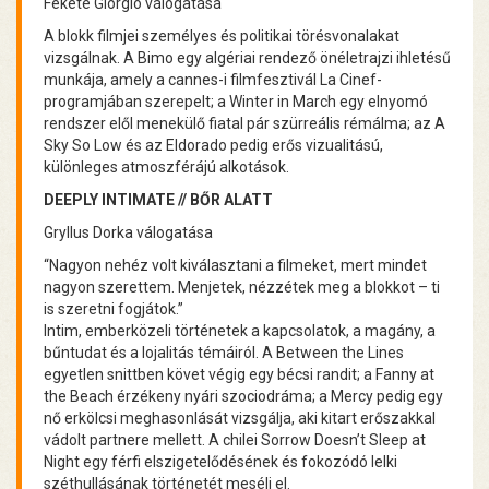
Fekete Giorgio válogatása
A blokk filmjei személyes és politikai törésvonalakat
vizsgálnak. A Bimo egy algériai rendező önéletrajzi ihletésű
munkája, amely a cannes-i filmfesztivál La Cinef-
programjában szerepelt; a Winter in March egy elnyomó
rendszer elől menekülő fiatal pár szürreális rémálma; az A
Sky So Low és az Eldorado pedig erős vizualitású,
különleges atmoszférájú alkotások.
DEEPLY INTIMATE // BŐR ALATT
Gryllus Dorka válogatása
“Nagyon nehéz volt kiválasztani a filmeket, mert mindet
nagyon szerettem. Menjetek, nézzétek meg a blokkot – ti
is szeretni fogjátok.”
Intim, emberközeli történetek a kapcsolatok, a magány, a
bűntudat és a lojalitás témáiról. A Between the Lines
egyetlen snittben követ végig egy bécsi randit; a Fanny at
the Beach érzékeny nyári szociodráma; a Mercy pedig egy
nő erkölcsi meghasonlását vizsgálja, aki kitart erőszakkal
vádolt partnere mellett. A chilei Sorrow Doesn’t Sleep at
Night egy férfi elszigetelődésének és fokozódó lelki
széthullásának történetét meséli el.