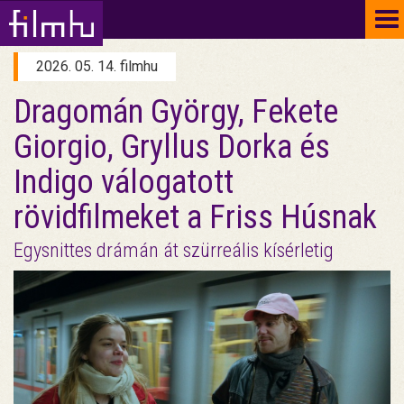
To
na
2026. 05. 14. filmhu
Dragomán György, Fekete
Giorgio, Gryllus Dorka és
Indigo válogatott
rövidfilmeket a Friss Húsnak
Egysnittes drámán át szürreális kísérletig