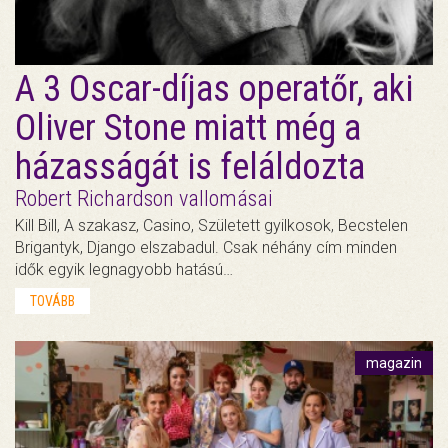
A 3 Oscar-díjas operatőr, aki
Oliver Stone miatt még a
házasságát is feláldozta
Robert Richardson vallomásai
Kill Bill, A szakasz, Casino, Született gyilkosok, Becstelen
Brigantyk, Django elszabadul. Csak néhány cím minden
idők egyik legnagyobb hatású…
TOVÁBB
magazin