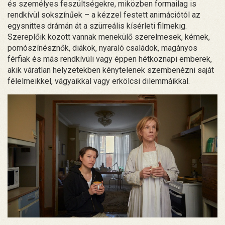
és személyes feszültségekre, miközben formailag is
rendkívül sokszínűek – a kézzel festett animációtól az
egysnittes drámán át a szürreális kísérleti filmekig.
Szereplőik között vannak menekülő szerelmesek, kémek,
pornószínésznők, diákok, nyaraló családok, magányos
férfiak és más rendkívüli vagy éppen hétköznapi emberek,
akik váratlan helyzetekben kénytelenek szembenézni saját
félelmeikkel, vágyaikkal vagy erkölcsi dilemmáikkal.