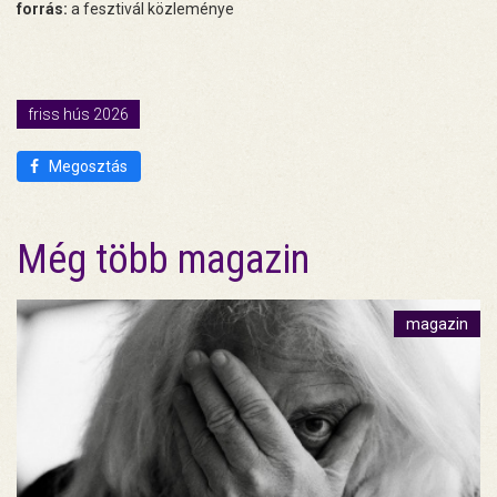
forrás:
a fesztivál közleménye
friss hús 2026
Megosztás
Még több magazin
magazin