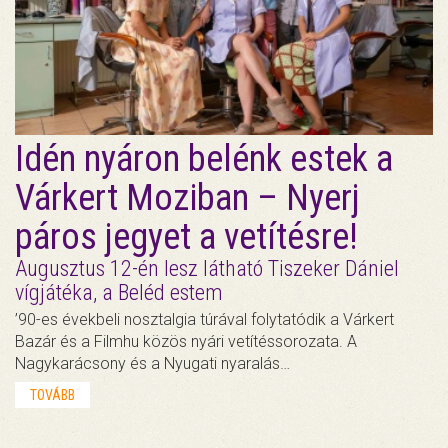
Idén nyáron belénk estek a
Várkert Moziban – Nyerj
páros jegyet a vetítésre!
Augusztus 12-én lesz látható Tiszeker Dániel
vígjátéka, a Beléd estem
’90-es évekbeli nosztalgia túrával folytatódik a Várkert
Bazár és a Filmhu közös nyári vetítéssorozata. A
Nagykarácsony és a Nyugati nyaralás…
TOVÁBB