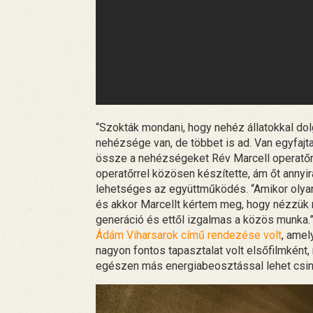
“Szokták mondani, hogy nehéz állatokkal d
nehézsége van, de többet is ad. Van egyfajt
össze a nehézségeket Rév Marcell operatőr 
operatőrrel közösen készítette, ám őt annyir
lehetséges az együttműködés. “Amikor olyan 
és akkor Marcellt kértem meg, hogy nézzük 
generáció és ettől izgalmas a közös munka.
Ádám Viharsarok című rendezése volt
, amel
nagyon fontos tapasztalat volt elsőfilmként,
egészen más energiabeosztással lehet csiná