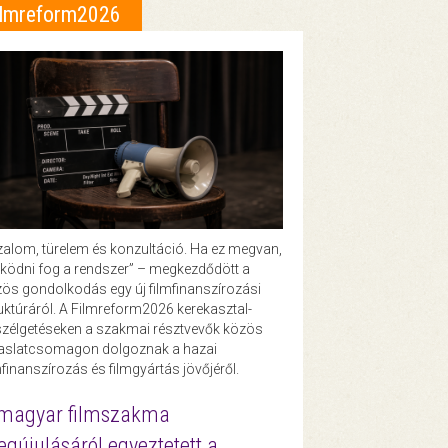
ilmreform2026
zalom, türelem és konzultáció. Ha ez megvan,
ödni fog a rendszer” – megkezdődött a
ös gondolkodás egy új filmfinanszírozási
uktúráról. A Filmreform2026 kerekasztal-
zélgetéseken a szakmai résztvevők közös
vaslatcsomagon dolgoznak a hazai
mfinanszírozás és filmgyártás jövőjéről.
magyar filmszakma
gújulásáról egyeztetett a