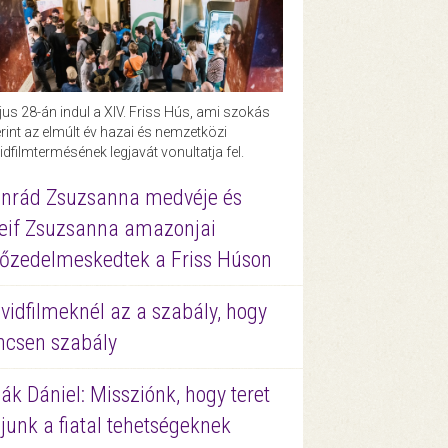
us 28-án indul a XIV. Friss Hús, ami szokás
rint az elmúlt év hazai és nemzetközi
idfilmtermésének legjavát vonultatja fel.
nrád Zsuzsanna medvéje és
eif Zsuzsanna amazonjai
őzedelmeskedtek a Friss Húson
vidfilmeknél az a szabály, hogy
ncsen szabály
ák Dániel: Missziónk, hogy teret
junk a fiatal tehetségeknek