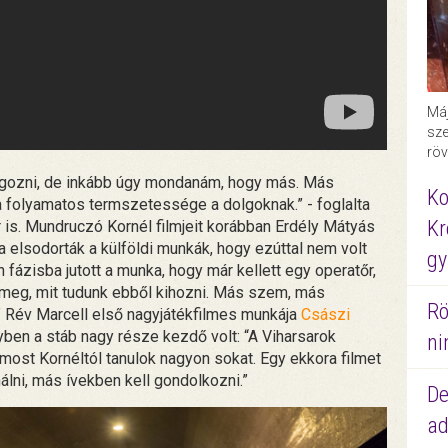
Máj
sze
röv
olgozni, de inkább úgy mondanám, hogy más. Más
Ko
a folyamatos termszetessége a dolgoknak.” - foglalta
Kr
is. Mundruczó Kornél filmjeit korábban Erdély Mátyás
a elsodorták a külföldi munkák, hogy ezúttal nem volt
gy
fázisba jutott a munka, hogy már kellett egy operatőr,
meg, mit tudunk ebből kihozni. Más szem, más
Rö
” Rév Marcell első nagyjátékfilmes munkája
Császi
yben a stáb nagy része kezdő volt: “A Viharsarok
ni
 most Kornéltól tanulok nagyon sokat. Egy ekkora filmet
lni, más ívekben kell gondolkozni.”
De
ad