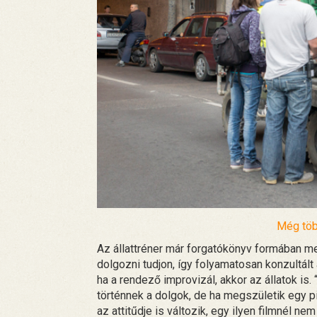
Még töb
Az állattréner már forgatókönyv formában me
dolgozni tudjon, így folyamatosan konzultált
ha a rendező improvizál, akkor az állatok is
történnek a dolgok, de ha megszületik egy pi
az attitűdje is változik, egy ilyen filmnél ne