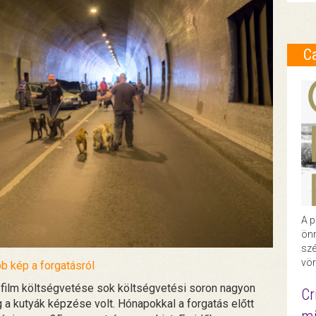
C
A p
önr
szé
vör
b kép a forgatásról
“A film költségvetése sok költségvetési soron nagyon
Cr
 a kutyák képzése volt. Hónapokkal a forgatás előtt