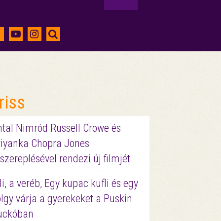
riss
ntal Nimród Russell Crowe és
riyanka Chopra Jones
szereplésével rendezi új filmjét
li, a veréb, Egy kupac kufli és egy
lgy várja a gyerekeket a Puskin
uckóban