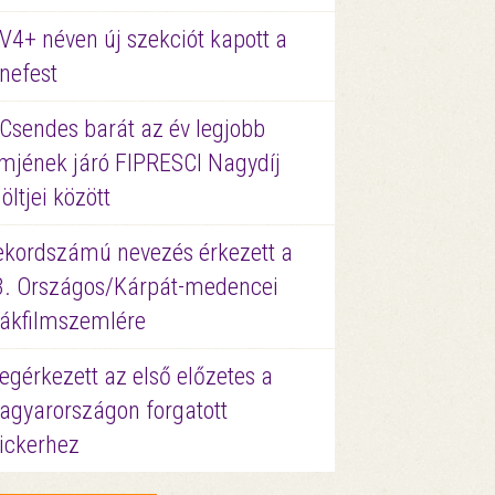
V4+ néven új szekciót kapott a
nefest
 Csendes barát az év legjobb
lmjének járó FIPRESCI Nagydíj
löltjei között
ekordszámú nevezés érkezett a
3. Országos/Kárpát-medencei
iákfilmszemlére
gérkezett az első előzetes a
agyarországon forgatott
ickerhez