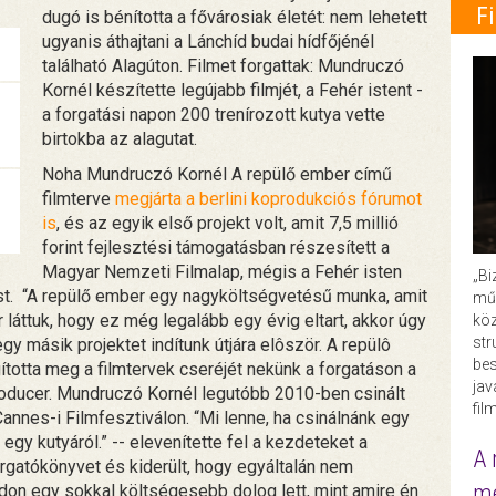
F
dugó is bénította a fővárosiak életét: nem lehetett
ugyanis áthajtani a Lánchíd budai hídfőjénél
található Alagúton. Filmet forgattak: Mundruczó
Kornél készítette legújabb filmjét, a Fehér istent -
a forgatási napon 200 trenírozott kutya vette
birtokba az alagutat.
Noha Mundruczó Kornél A repülő ember című
filmterve
megjárta a berlini koprodukciós fórumot
is
, és az egyik első projekt volt, amit 7,5 millió
forint fejlesztési támogatásban részesített a
Magyar Nemzeti Filmalap, mégis a Fehér isten
„Bi
st. “A repülő ember egy nagyköltségvetésű munka, amit
műk
r láttuk, hogy ez még legalább egy évig eltart, akkor úgy
köz
str
gy másik projektet indítunk útjára elôször. A repülô
bes
ágította meg a filmtervek cseréjét nekünk a forgatáson a
ja
roducer. Mundruczó Kornél legutóbb 2010-ben csinált
fil
Cannes-i Filmfesztiválon. “Mi lenne, ha csinálnánk egy
 egy kutyáról.” -- elevenítette fel a kezdeteket a
A 
rgatókönyvet és kiderült, hogy egyáltalán nem
me
don egy sokkal költségesebb dolog lett, mint amire én