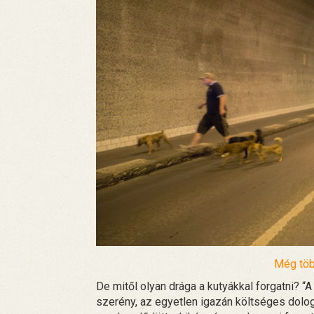
Még töb
De mitől olyan drága a kutyákkal forgatni? 
szerény, az egyetlen igazán költséges dolog