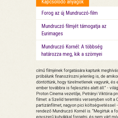
Kapcsolódó anyagok
Forog az új Mundruczó-film
Mundruczó filmjét támogatja az
Eurimages
Mundruczó Kornél: A többség
határozza meg, kik a szörnyei
című filmjének forgatására kaptunk meghívá
próbálunk finanszírozni jelenleg is, de amiko
döntöttünk, hogy türelmetlenek vagyunk, és e
ember továbbra is fejlesztés alatt áll.” - vil
Proton Cinema vezetője, Petrányi Viktória p
filmet: a Szelíd teremtés versenyben volt a 
partizánfilmet, nagyon pici költségvetéssel -
rendező Mundruczó Kornél is. “Megírtuk a fo
egyszerű kutyákkal forgatni, és nem várt mó