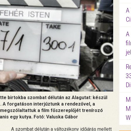
A 
Ci
A
fi
je
R
3
D
tte birtokba szombat délután az Alagutat: készül
Me
. A forgatáson interjúztunk a rendezővel, a
M
 megszólaltattuk a film főszereplőjét trenírozó
gyanis egy kutya. Fotó: Valuska Gábor
W
A szombat délután a változékony időjárás mellett