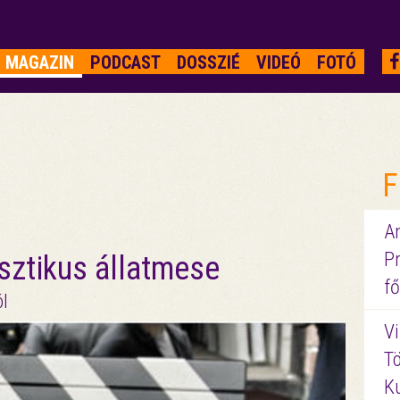
MAGAZIN
PODCAST
DOSSZIÉ
VIDEÓ
FOTÓ
F
A
P
isztikus állatmese
fő
ól
Vi
Tö
K