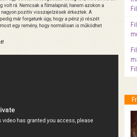
ág volt rá. Nemcsak a filmalapnál, hanem azokon a
Fi
, nagyon pozitív visszajelzések érkeztek. A
pedig már forgatunk úgy, hogy a pénz jó részét
Fi
 most egy remény, hogy normálisan is működhet
mo
t!
Fi
ma
Fi
F