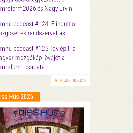
lmreform2026 és Nagy Ervin
lmhu podcast #124: Elindult a
zgóképes rendszerváltás
lmhu podcast #125: Így építi a
gyar mozgókép jövőjét a
lmreform csapata
A TELJES DOSSZIÉ
riss Hús 2026