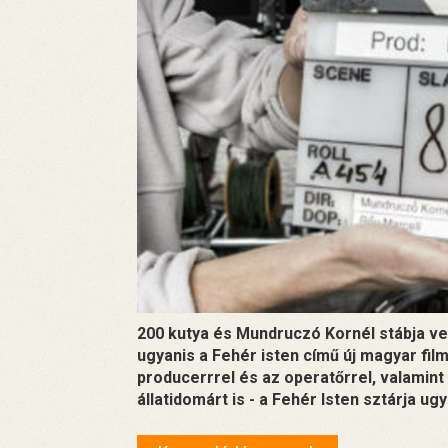
200 kutya és Mundruczó Kornél stábja ve
ugyanis a Fehér isten című új magyar film
producerrrel és az operatőrrel, valamint
állatidomárt is - a Fehér Isten sztárja u