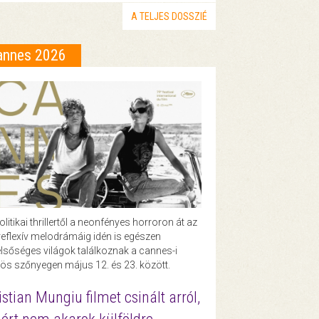
A TELJES DOSSZIÉ
annes 2026
olitikai thrillertől a neonfényes horroron át az
eflexív melodrámáig idén is egészen
lsőséges világok találkoznak a cannes-i
ös szőnyegen május 12. és 23. között.
istian Mungiu filmet csinált arról,