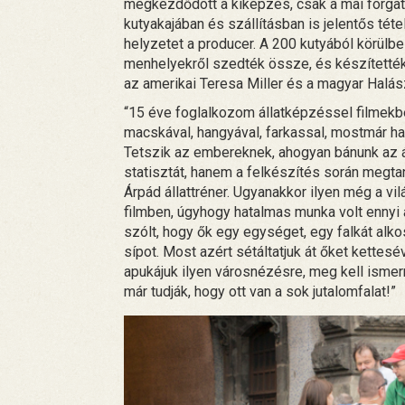
megkezdődött a kiképzés, csak a mai forgatá
kutyakajában és szállításban is jelentős téte
helyzetet a producer. A 200 kutyából körülbel
menhelyekről szedték össze, és készítették 
az amerikai Teresa Miller és a magyar Halás
“15 éve foglalkozom állatképzéssel filmekb
macskával, hangyával, farkassal, mostmár ha 
Tetszik az embereknek, ahogyan bánunk az á
statisztát, hanem a felkészítés során megta
Árpád állattréner. Ugyanakkor ilyen még a vi
filmben, úgyhogy hatalmas munka volt ennyi ál
szólt, hogy ők egy egységet, egy falkát alk
sípot. Most azért sétáltatjuk át őket kettes
apukájuk ilyen városnézésre, meg kell ismerni
már tudják, hogy ott van a sok jutalomfalat!”