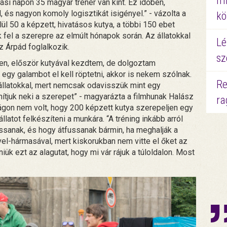
mi
si napon 35 magyar tréner van kint. Ez időben,
l, és nagyon komoly logisztikát isigényel.” - vázolta a
kö
ül 50 a képzett, hivatásos kutya, a többi 150 ebet
fel a szerepre az elmúlt hónapok során. Az állatokkal
Lé
z Árpád foglalkozik.
sz
en, először kutyával kezdtem, de dolgoztam
egy galambot el kell röptetni, akkor is nekem szólnak.
Re
llatokkal, mert nemcsak odavisszük mint egy
nítjuk neki a szerepet” - magyarázta a filmhunak Halász
ra
lágon nem volt, hogy 200 képzett kutya szerepeljen egy
latot felkészíteni a munkára. “A tréning inkább arról
ossanak, és hogy átfussanak bármin, ha meghalják a
ével-hármasával, mert kiskorukban nem vitte el őket az
ük ezt az alagutat, hogy mi vár rájuk a túloldalon. Most