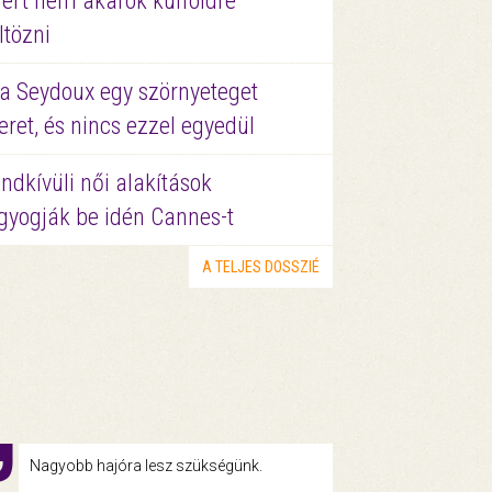
ért nem akarok külföldre
ltözni
a Seydoux egy szörnyeteget
eret, és nincs ezzel egyedül
ndkívüli női alakítások
gyogják be idén Cannes-t
A TELJES DOSSZIÉ
Nagyobb hajóra lesz szükségünk.