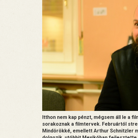
Itthon nem kap pénzt, mégsem áll le a fi
sorakoznak a filmtervek. Februártól strea
Mindörökké, emellett Arthur Schnitzler 
dolgozik, utóbbit Mexikóban fejlesztette.