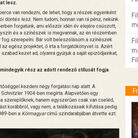
at lesz.
erce van rendezni, de lehet, hogy a részek egyenként
Fi
zói döntés lesz. Nem tudom, honnan van rá pénz, nekünk
mo
erben forgatunk, ami először idén év elejére csúszott,
helyszín és a színészek is megvannak, az én részemben
r fog szerepelni. Bár volt beleszólásom a színészek
Fi
 az egész projektet, ő írta a forgatókönyvet is. Azért
ma
 szabad kezet ad, olyanra gyúrjuk a saját epizódjainkat,
Fi
indegyik rész az adott rendező stílusát fogja
etőséggel kezdeni négy forgatási nap alatt. A
F
ur Schnitzler 1904-ben megírta. Alapvetően egy
 a szereplőknek, hanem egyszerűen csak van cseléd,
st korábbról, vagy nem, a találkozásaik kifutása pedig
1989-ben a
Körmagyar
című színdarabjában átvette ezt.