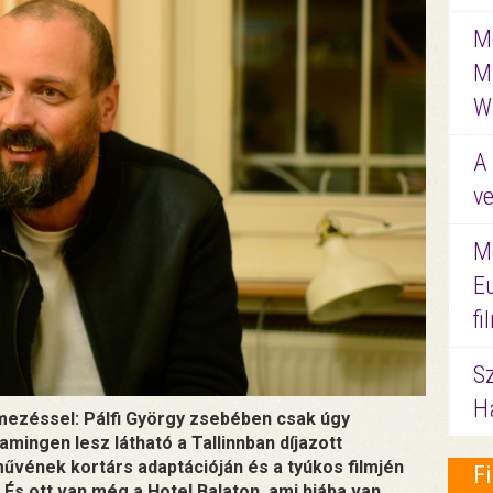
Me
M
W
A 
ve
M
E
f
S
Ha
lmezéssel: Pálfi György zsebében csak úgy
mingen lesz látható a Tallinnban díjazott
művének kortárs adaptációján és a tyúkos filmjén
F
 És ott van még a Hotel Balaton, ami hiába van