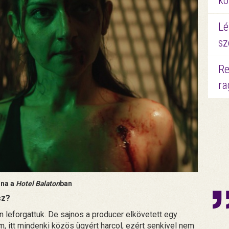
kö
Lé
sz
Re
ra
ina a
Hotel Balaton
ban
sz?
leforgattuk. De sajnos a producer elkövetett egy
m, itt mindenki közös ügyért harcol, ezért senkivel nem