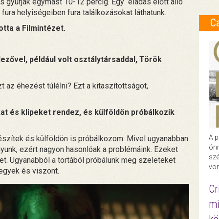
s gyúrják egymást 10-12 percig. Egy eladás előtt álló
 fura helyiségeiben fura találkozásokat láthatunk.
C
tta a Filmintézet.
ezővel, például volt osztálytársaddal, Török
 az éhezést túlélni? Ezt a kitaszítottságot,
at és klipeket rendez, és külföldön próbálkozik
A p
készítek és külföldön is próbálkozom. Mivel ugyanabban
önr
gyunk, ezért nagyon hasonlóak a problémáink. Ezeket
szé
t. Ugyanabból a tortából próbálunk meg szeleteket
vör
megyek és viszont.
Cr
mi