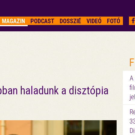
MAGAZIN
PODCAST
DOSSZIÉ
VIDEÓ
FOTÓ
F
A
fi
obban haladunk a disztópia
je
R
3
D