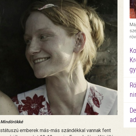
Máj
sze
röv
Ko
Kr
gy
Rö
ni
De
ad
Mindörökké
i státuszú emberek más-más szándékkal vannak fent