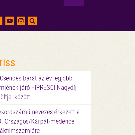
riss
 Csendes barát az év legjobb
lmjének járó FIPRESCI Nagydíj
löltjei között
ekordszámú nevezés érkezett a
3. Országos/Kárpát-medencei
iákfilmszemlére