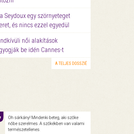
ltözni
a Seydoux egy szörnyeteget
eret, és nincs ezzel egyedül
ndkívüli női alakítások
gyogják be idén Cannes-t
A TELJES DOSSZIÉ
Oh sárkány! Mindenki beteg, aki szőke
nőbe szerelmes. A szőkékben van valami
természetellenes.