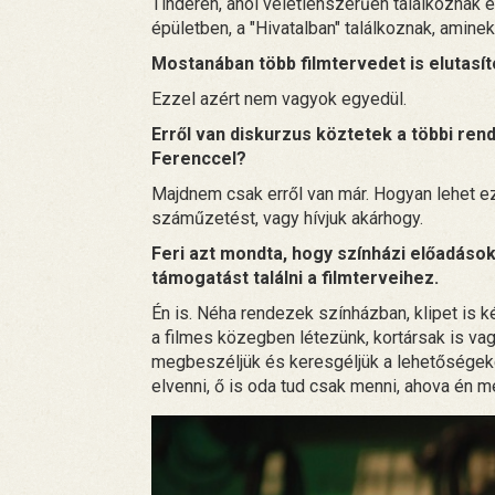
Tinderen, ahol véletlenszerűen találkoznak é
épületben, a "Hivatalban" találkoznak, aminek
Mostanában több filmtervedet is elutasíto
Ezzel azért nem vagyok egyedül.
Erről van diskurzus köztetek a többi rend
Ferenccel?
Majdnem csak erről van már. Hogyan lehet ezt
száműzetést, vagy hívjuk akárhogy.
Feri azt mondta, hogy színházi előadások
támogatást találni a filmterveihez.
Én is. Néha rendezek színházban, klipet is 
a filmes közegben létezünk, kortársak is va
megbeszéljük és keresgéljük a lehetőségeke
elvenni, ő is oda tud csak menni, ahova én 