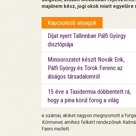
majdnem kész, jogi okok miatt egyelőre
Kapcsolódó anyagok
Díjat nyert Tallinnban Pálfi György
disztópiája
Minisorozatot készít Novák Erik,
Pálfi György és Török Ferenc az
álságos társadalomról
15 éve a Taxidermia döbbentett rá,
hogy a pina körül forog a világ
a számai, akiket nagyon megnyomott a forgal
Körmenet
, amihez felkért rendezőnek Kalmá
Fanni mellett.