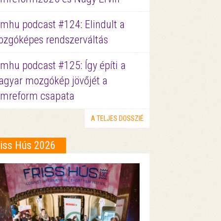
lmhu podcast #124: Elindult a
zgóképes rendszerváltás
lmhu podcast #125: Így építi a
gyar mozgókép jövőjét a
lmreform csapata
A TELJES DOSSZIÉ
riss Hús 2026