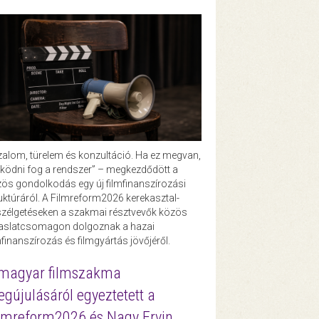
zalom, türelem és konzultáció. Ha ez megvan,
ödni fog a rendszer” – megkezdődött a
ös gondolkodás egy új filmfinanszírozási
uktúráról. A Filmreform2026 kerekasztal-
zélgetéseken a szakmai résztvevők közös
vaslatcsomagon dolgoznak a hazai
mfinanszírozás és filmgyártás jövőjéről.
magyar filmszakma
gújulásáról egyeztetett a
lmreform2026 és Nagy Ervin