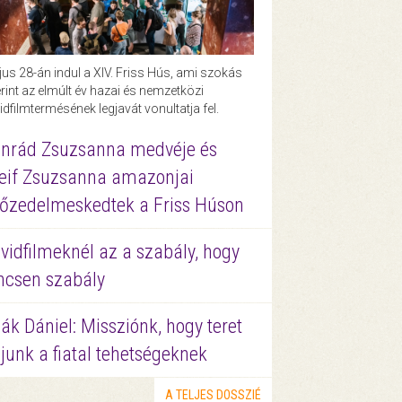
us 28-án indul a XIV. Friss Hús, ami szokás
rint az elmúlt év hazai és nemzetközi
idfilmtermésének legjavát vonultatja fel.
nrád Zsuzsanna medvéje és
eif Zsuzsanna amazonjai
őzedelmeskedtek a Friss Húson
vidfilmeknél az a szabály, hogy
ncsen szabály
ák Dániel: Missziónk, hogy teret
junk a fiatal tehetségeknek
A TELJES DOSSZIÉ