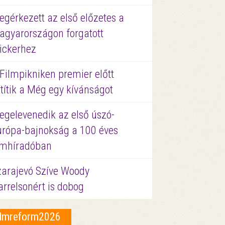
gérkezett az első előzetes a
agyarországon forgatott
ickerhez
Filmpikniken premier előtt
títik a Még egy kívánságot
egelevenedik az első úszó-
urópa-bajnokság a 100 éves
ilmhíradóban
zarajevó Szíve Woody
rrelsonért is dobog
ilmreform2026