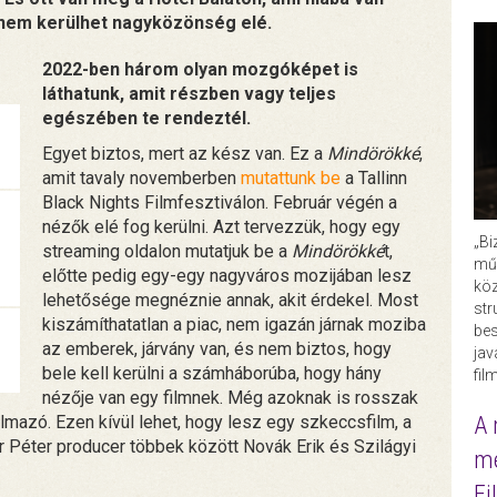
 nem kerülhet nagyközönség elé.
2022-ben három olyan mozgóképet is
láthatunk, amit részben vagy teljes
egészében te rendeztél.
Egyet biztos, mert az kész van. Ez a
Mindörökké
,
amit tavaly novemberben
mutattunk be
a Tallinn
Black Nights Filmfesztiválon. Február végén a
nézők elé fog kerülni. Azt tervezzük, hogy egy
„Bi
streaming oldalon mutatjuk be a
Mindörökké
t,
műk
előtte pedig egy-egy nagyváros mozijában lesz
köz
lehetősége megnéznie annak, akit érdekel. Most
str
kiszámíthatatlan a piac, nem igazán járnak moziba
bes
az emberek, járvány van, és nem biztos, hogy
ja
bele kell kerülni a számháborúba, hogy hány
fil
nézője van egy filmnek. Még azoknak is rosszak
A 
mazó. Ezen kívül lehet, hogy lesz egy szkeccsfilm, a
r Péter producer többek között Novák Erik és Szilágyi
me
Fi