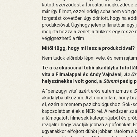
kötött szerződést a forgatás megkezdése el
már így filmet, ezzel eddig soha nem volt g
forgatást követően úgy döntött, hogy ha ed
produkcióval. Úgyhogy jelen pillanatban egy
megírta hozzá a zenét, a trükkök egy része 
végignézhető a film.
Mitől függ, hogy mi lesz a produkcióval?
Nem tudok előrébb lépni vele, és nem rajtam mú
Te a szokásosnál több akadályba futottál 
vita a Filmalappal és Andy Vajnával,
Az Úr
helyszínekkel volt gond, a
Sömmi
pedig p
A "pénzügyi vita" azért erős eufemizmus a
S
akadályba ütközöm. Azt gondoltam, hogy bi
el, ezért elmentem pszichológushoz. Sok-so
kapcsolatban élek a NER-rel. A rendszer sz
a támogatott filmesek kategóriájából és pró
reagálni, hogy viseljük jobban a pofonokat. É
ugyanakkor elfojtott dühöt jobban rátolom a 