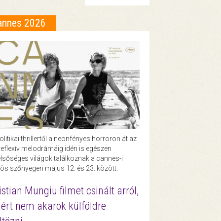
annes 2026
olitikai thrillertől a neonfényes horroron át az
eflexív melodrámáig idén is egészen
lsőséges világok találkoznak a cannes-i
ös szőnyegen május 12. és 23. között.
istian Mungiu filmet csinált arról,
ért nem akarok külföldre