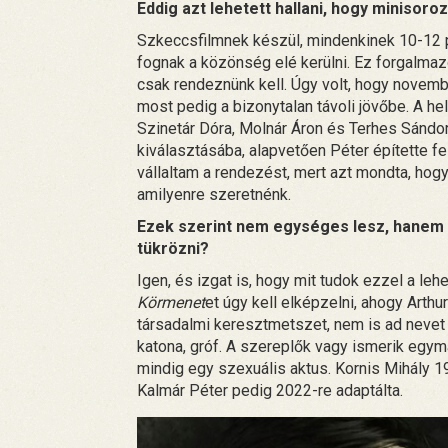
Eddig azt lehetett hallani, hogy minisoroz
Szkeccsfilmnek készül, mindenkinek 10-12 p
fognak a közönség elé kerülni. Ez forgalma
csak rendeznünk kell. Úgy volt, hogy novemb
most pedig a bizonytalan távoli jövőbe. A 
Szinetár Dóra, Molnár Áron és Terhes Sándo
kiválasztásába, alapvetően Péter építette fel
vállaltam a rendezést, mert azt mondta, hogy
amilyenre szeretnénk.
Ezek szerint nem egységes lesz, hanem m
tükrözni?
Igen, és izgat is, hogy mit tudok ezzel a leh
Körmenet
et úgy kell elképzelni, ahogy Arth
társadalmi keresztmetszet, nem is ad nevet
katona, gróf. A szereplők vagy ismerik egymá
mindig egy szexuális aktus. Kornis Mihály 
Kalmár Péter pedig 2022-re adaptálta.