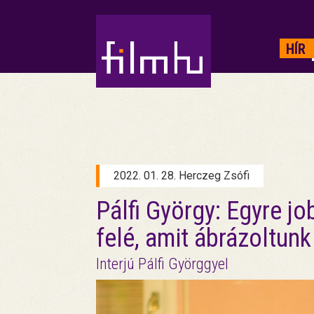
HIRDETÉS
HÍR
2022. 01. 28. Herczeg Zsófi
Pálfi György: Egyre j
felé, amit ábrázoltunk
Interjú Pálfi Györggyel