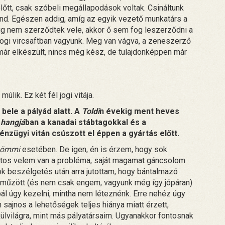
őtt, csak szóbeli megállapodások voltak. Csináltunk
ond. Egészen addig, amíg az egyik vezető munkatárs a
dig nem szerződtek vele, akkor ő sem fog leszerződni a
 jogi vircsaftban vagyunk. Meg van vágva, a zeneszerző
már elkészült, nincs még kész, de tulajdonképpen már
lik. Ez két fél jogi vitája.
bele a pályád alatt. A
Toldi
n évekig ment heves
 hangjá
ban a kanadai stábtagokkal és a
énzügyi vitán csúszott el éppen a gyártás előtt.
ömmi
esetében. De igen, én is érzem, hogy sok
ztos velem van a probléma, saját magamat gáncsolom
k beszélgetés után arra jutottam, hogy bántalmazó
áműzött (és nem csak engem, vagyunk még így jópáran)
bál úgy kezelni, mintha nem léteznénk. Erre nehéz úgy
n sajnos a lehetőségek teljes hiánya miatt érzett,
külvilágra, mint más pályatársaim. Ugyanakkor fontosnak