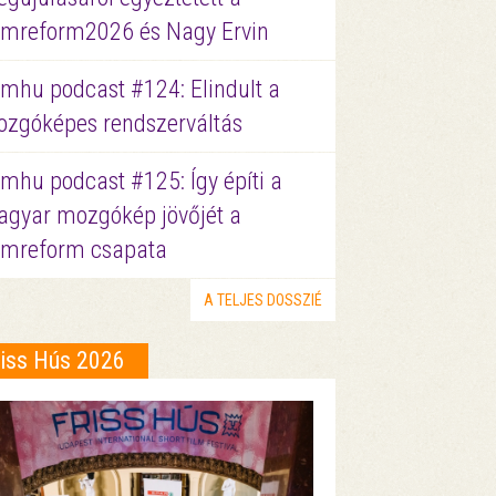
lmreform2026 és Nagy Ervin
lmhu podcast #124: Elindult a
zgóképes rendszerváltás
lmhu podcast #125: Így építi a
gyar mozgókép jövőjét a
lmreform csapata
A TELJES DOSSZIÉ
riss Hús 2026