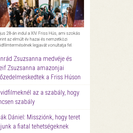
us 28-án indul a XIV. Friss Hús, ami szokás
rint az elmúlt év hazai és nemzetközi
idfilmtermésének legjavát vonultatja fel.
nrád Zsuzsanna medvéje és
eif Zsuzsanna amazonjai
őzedelmeskedtek a Friss Húson
vidfilmeknél az a szabály, hogy
ncsen szabály
ák Dániel: Missziónk, hogy teret
junk a fiatal tehetségeknek