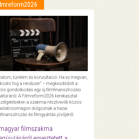
ilmreform2026
zalom, türelem és konzultáció. Ha ez megvan,
ödni fog a rendszer” – megkezdődött a
ös gondolkodás egy új filmfinanszírozási
uktúráról. A Filmreform2026 kerekasztal-
zélgetéseken a szakmai résztvevők közös
vaslatcsomagon dolgoznak a hazai
mfinanszírozás és filmgyártás jövőjéről.
magyar filmszakma
gújulásáról egyeztetett a