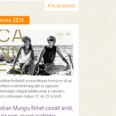
A TELJES DOSSZIÉ
annes 2026
olitikai thrillertől a neonfényes horroron át az
eflexív melodrámáig idén is egészen
lsőséges világok találkoznak a cannes-i
ös szőnyegen május 12. és 23. között.
istian Mungiu filmet csinált arról,