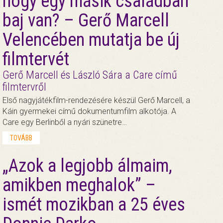
hogy egy másik családban
baj van? – Gerő Marcell
Velencében mutatja be új
filmtervét
Gerő Marcell és László Sára a Care című
filmtervről
Első nagyjátékfilm-rendezésére készül Gerő Marcell, a
Káin gyermekei című dokumentumfilm alkotója. A
Care egy Berlinből a nyári szünetre…
TOVÁBB
„Azok a legjobb álmaim,
amikben meghalok” –
ismét mozikban a 25 éves