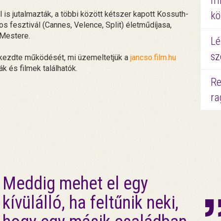
mi
 is jutalmazták, a többi között kétszer kapott Kossuth-
kö
os fesztivál (Cannes, Velence, Split) életműdíjasa,
Mestere.
Lé
sz
 kezdte működését, mi üzemeltetjük a
jancso.film.hu
kák és filmek találhatók.
Re
ra
Meddig mehet el egy
kívülálló, ha feltűnik neki,