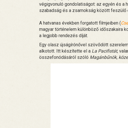
végigvonuló gondolatiságot: az egyén és a 
szabadság és a zsarnokság között feszülő el
A hatvanas években forgatott filmjeiben (
Cse
magyar történelem különböző időszakaira ko
a legjobb rendezés díját.
Egy olasz újságírónővel szövődött szerelem
alkotott. Itt készítette el a
La Pacifistát
, val
összefonódásáról szóló
Magánbűnök, köze