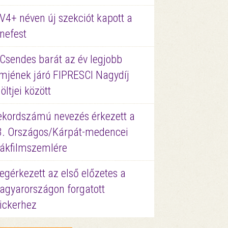
V4+ néven új szekciót kapott a
nefest
 Csendes barát az év legjobb
lmjének járó FIPRESCI Nagydíj
löltjei között
ekordszámú nevezés érkezett a
3. Országos/Kárpát-medencei
iákfilmszemlére
gérkezett az első előzetes a
agyarországon forgatott
ickerhez