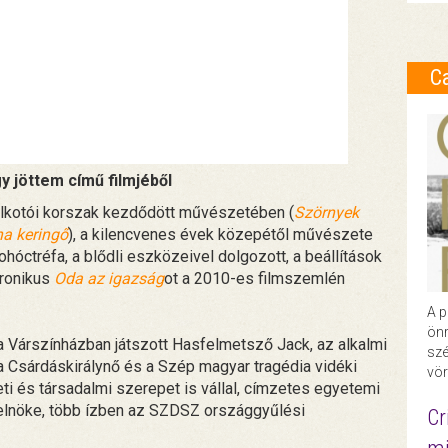
C
gy jöttem című filmjéből
 alkotói korszak kezdődött művészetében (
Szörnyek
a keringő
), a kilencvenes évek közepétől művészete
hóctréfa, a blődli eszközeivel dolgozott, a beállítások
ironikus
Oda az igazság
ot a 2010-es filmszemlén
A p
önr
a Várszínházban játszott Hasfelmetsző Jack, az alkalmi
szé
a Csárdáskirálynő és a Szép magyar tragédia vidéki
vör
ti és társadalmi szerepet is vállal, címzetes egyetemi
elnöke, több ízben az SZDSZ országgyűlési
Cr