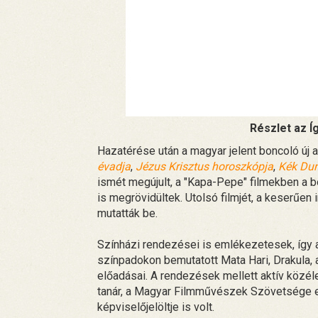
Részlet az Í
Hazatérése után a magyar jelent boncoló új
évadja
,
Jézus Krisztus horoszkópja
,
Kék Dun
ismét megújult, a "Kapa-Pepe" filmekben a bo
is megrövidültek. Utolsó filmjét, a keserűen 
mutatták be.
Színházi rendezései is emlékezetesek, így 
színpadokon bemutatott Mata Hari, Drakula, 
előadásai. A rendezések mellett aktív közéle
tanár, a Magyar Filmművészek Szövetsége 
képviselőjelöltje is volt.