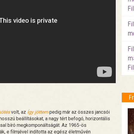
Fi
Fi
mo
Fi
ma
Fi
F
kötés
volt, az
Így jöttem
pedig már az összes jancsói
hosszú beállításokat, a nagy tért befogó, horizontális
ssal bíró megkomponáltságát. Az 1965-ös
, e filmjével indította az egész életművén