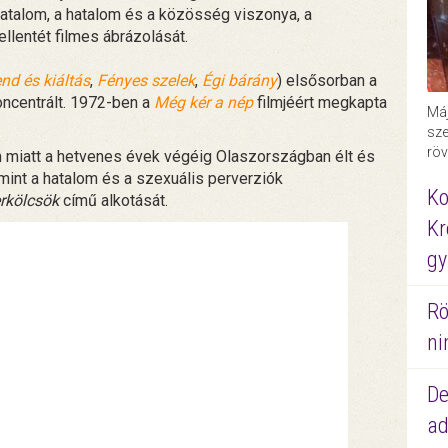
hatalom, a hatalom és a közösség viszonya, a
lentét filmes ábrázolását.
nd és kiáltás
,
Fényes szelek
,
Égi bárány
) elsősorban a
ncentrált. 1972-ben a
Még kér a nép
filmjéért megkapta
Máj
sze
röv
 miatt a hetvenes évek végéig Olaszországban élt és
amint a hatalom és a szexuális perverziók
Ko
rkölcsök
című alkotását.
Kr
gy
Rö
ni
De
ad