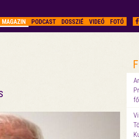
MAGAZIN
PODCAST
DOSSZIÉ
VIDEÓ
FOTÓ
F
A
P
s
fő
Vi
Tö
K