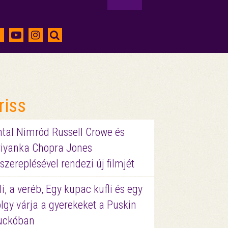
riss
ntal Nimród Russell Crowe és
riyanka Chopra Jones
szereplésével rendezi új filmjét
li, a veréb, Egy kupac kufli és egy
lgy várja a gyerekeket a Puskin
uckóban