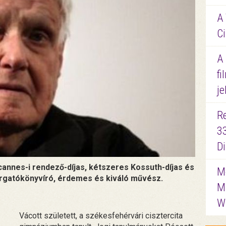
A 
Ci
A
fi
je
R
3
D
cannes-i rendező-díjas, kétszeres Kossuth-díjas és
Me
orgatókönyvíró, érdemes és kiváló művész.
M
W
Vácott született, a székesfehérvári cisztercita