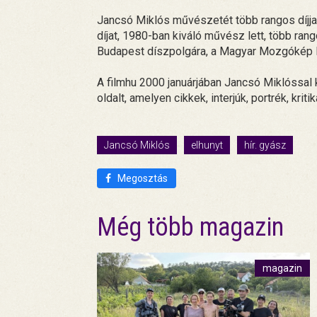
Jancsó Miklós művészetét több rangos díjjal
díjat, 1980-ban kiváló művész lett, több rang
Budapest díszpolgára, a Magyar Mozgókép 
A filmhu 2000 januárjában Jancsó Miklóssal
oldalt, amelyen cikkek, interjúk, portrék, kriti
Jancsó Miklós
elhunyt
hír. gyász
Megosztás
Még több magazin
magazin