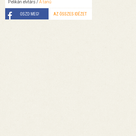
Pelikán elvtárs /
A tanú
OSZD MEG!
AZ ÖSSZES IDÉZET