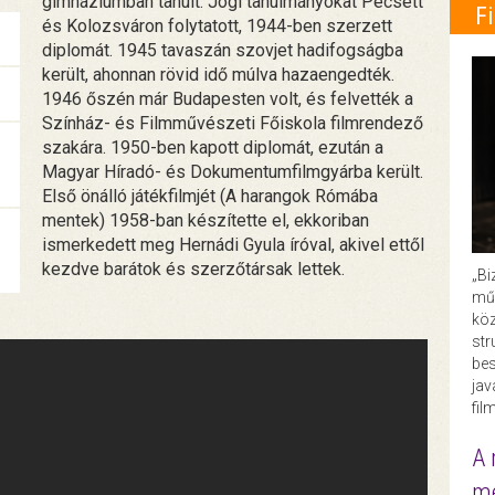
gimnáziumban tanult. Jogi tanulmányokat Pécsett
F
és Kolozsváron folytatott, 1944-ben szerzett
diplomát. 1945 tavaszán szovjet hadifogságba
került, ahonnan rövid idő múlva hazaengedték.
1946 őszén már Budapesten volt, és felvették a
Színház- és Filmművészeti Főiskola filmrendező
szakára. 1950-ben kapott diplomát, ezután a
Magyar Híradó- és Dokumentumfilmgyárba került.
Első önálló játékfilmjét (A harangok Rómába
mentek) 1958-ban készítette el, ekkoriban
ismerkedett meg Hernádi Gyula íróval, akivel ettől
kezdve barátok és szerzőtársak lettek.
„Bi
műk
köz
str
bes
ja
fil
A 
me