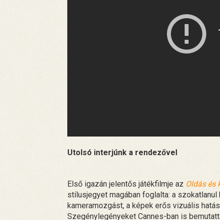
Utolsó interjúnk a rendezővel
Első igazán jelentős játékfilmje az
Oldás és 
stílusjegyet magában foglalta: a szokatlanul 
kameramozgást, a képek erős vizuális hatá
Szegénylegényeket Cannes-ban is bemutatták