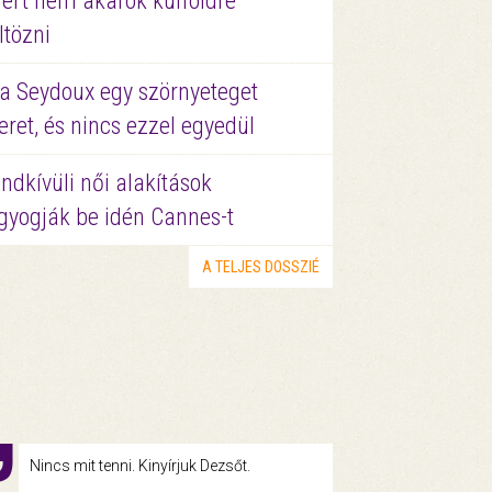
ért nem akarok külföldre
ltözni
a Seydoux egy szörnyeteget
eret, és nincs ezzel egyedül
ndkívüli női alakítások
gyogják be idén Cannes-t
A TELJES DOSSZIÉ
Nincs mit tenni. Kinyírjuk Dezsőt.