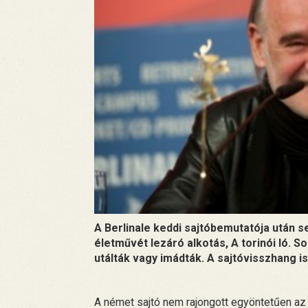
A Berlinale keddi sajtóbemutatója után s
életművét lezáró alkotás, A torinói ló. S
utálták vagy imádták. A sajtóvisszhang
A német sajtó nem rajongott egyöntetűen az ú