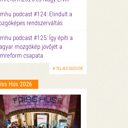
lmhu podcast #124: Elindult a
zgóképes rendszerváltás
lmhu podcast #125: Így építi a
gyar mozgókép jövőjét a
lmreform csapata
A TELJES DOSSZIÉ
riss Hús 2026