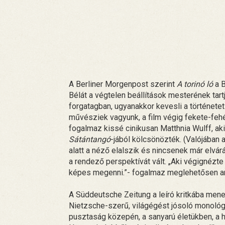
A Berliner Morgenpost szerint
A torinó ló
a B
Bélát a végtelen beállítások mesterének tartj
forgatagban, ugyanakkor kevesli a történetet 
művésziek vagyunk, a film végig fekete-fehér
fogalmaz kissé cinikusan Matthnia Wulff, ak
Sátántangó
-jából kölcsönözték. (Valójában 
alatt a néző elalszik és nincsenek már elvárá
a rendező perspektívát vált. „Aki végignézte
képes megenni.”- fogalmaz meglehetősen ar
A Süddeutsche Zeitung a leíró kritkába menek
Nietzsche-szerű, világégést jósoló monológjá
pusztaság közepén, a sanyarú életükben, a hal