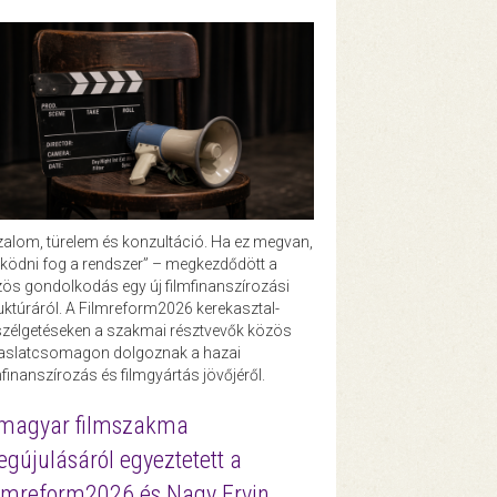
zalom, türelem és konzultáció. Ha ez megvan,
ödni fog a rendszer” – megkezdődött a
ös gondolkodás egy új filmfinanszírozási
uktúráról. A Filmreform2026 kerekasztal-
zélgetéseken a szakmai résztvevők közös
vaslatcsomagon dolgoznak a hazai
mfinanszírozás és filmgyártás jövőjéről.
magyar filmszakma
gújulásáról egyeztetett a
lmreform2026 és Nagy Ervin