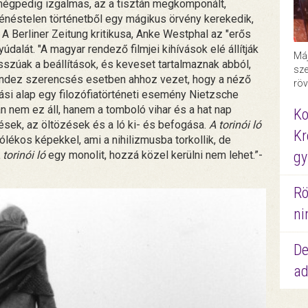
mégpedig izgalmas, az a tisztán megkomponált,
néstelen történetből egy mágikus örvény kerekedik,
. A Berliner Zeitung kritikusa, Anke Westphal az "erős
yúdalát. "A magyar rendező filmjei kihívások elé állítják
Máj
osszúak a beállítások, és keveset tartalmaznak abból,
sze
indez szerencsés esetben ahhoz vezet, hogy a néző
röv
ulási alap egy filozófiatörténeti esemény Nietzsche
 nem ez áll, hanem a tomboló vihar és a hat nap
Ko
ések, az öltözések és a ló ki- és befogása.
A torinói ló
Kr
rólékos képekkel, ami a nihilizmusba torkollik, de
 torinói ló
egy monolit, hozzá közel kerülni nem lehet.”-
gy
Rö
ni
De
ad