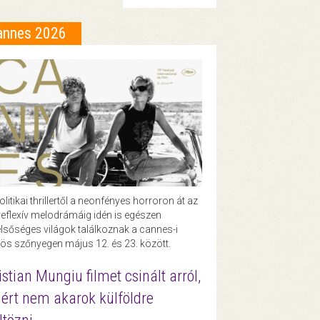
annes 2026
olitikai thrillertől a neonfényes horroron át az
eflexív melodrámáig idén is egészen
lsőséges világok találkoznak a cannes-i
ös szőnyegen május 12. és 23. között.
istian Mungiu filmet csinált arról,
ért nem akarok külföldre