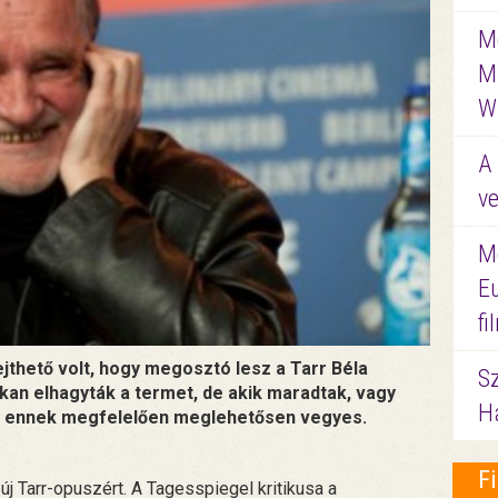
Me
M
W
A 
ve
M
E
f
ejthető volt, hogy megosztó lesz a Tarr Béla
S
okan elhagyták a termet, de akik maradtak, vagy
Ha
 is ennek megfelelően meglehetősen vegyes.
F
j Tarr-opuszért. A Tagesspiegel kritikusa a