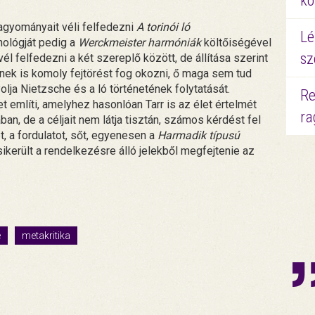
kö
gyományait véli felfedezni
A torinói ló
Lé
ológját pedig a
Werckmeister harmóniák
költőiségével
sz
él felfedezni a két szereplő között, de állítása szerint
 is komoly fejtörést fog okozni, ő maga sem tud
olja Nietzsche és a ló történetének folytatását.
Re
t említi, amelyhez hasonlóan Tarr is az élet értelmét
ra
n, de a céljait nem látja tisztán, számos kérdést fel
ét, a fordulatot, sőt, egyenesen a
Harmadik típusú
ikerült a rendelkezésre álló jelekből megfejtenie az
é
metakritika