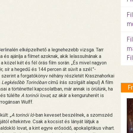
Fi
mo
Fi
ma
erlinalén elképzelhető a legnehezebb vizsga. Tarr
a és ajánlja a filmet azoknak, akik lelassulnának a
Fi
a közel két és fél órás film során. „És mivel nagyon
, sír a hegedű és 144 percen át süvít a szél.”-
i szerint a forgatókönyv néhány részletét Krasznahorkai
a
Legkésőbb Torinóban
című írás szolgált alapul) A film
F
sai a történettel kapcsolatban, már annak is örülünk, ha
 és túlélte
A torinói lovat
, az akár a kenguruherét is
rogánsan Wulff.
ült: „
A torinói ló
-ban keveset beszélnek, a szomszéd
tól eltekintve. Csak a kocsist és lányát látjuk a
dokló lovat, a kint egyre erősödő, apokaliptikus vihart.