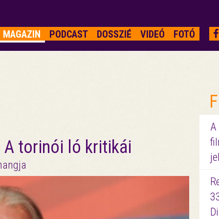
MAGAZIN
PODCAST
DOSSZIÉ
VIDEÓ
FOTÓ
F
A
fi
A torinói ló kritikái
je
zhangja
R
3
D