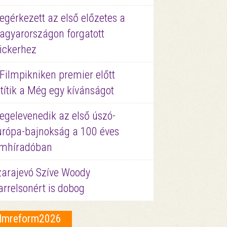
gérkezett az első előzetes a
agyarországon forgatott
ickerhez
Filmpikniken premier előtt
títik a Még egy kívánságot
egelevenedik az első úszó-
urópa-bajnokság a 100 éves
ilmhíradóban
zarajevó Szíve Woody
rrelsonért is dobog
ilmreform2026