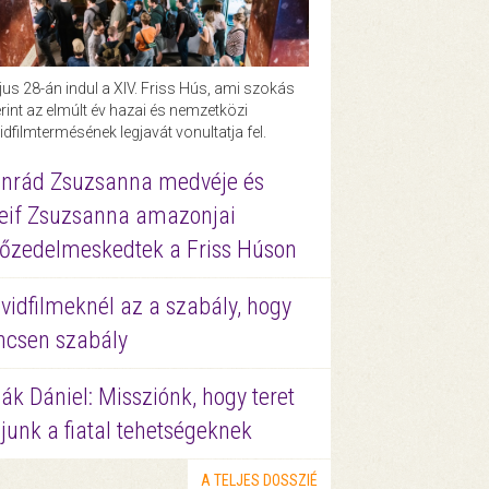
us 28-án indul a XIV. Friss Hús, ami szokás
rint az elmúlt év hazai és nemzetközi
idfilmtermésének legjavát vonultatja fel.
nrád Zsuzsanna medvéje és
eif Zsuzsanna amazonjai
őzedelmeskedtek a Friss Húson
vidfilmeknél az a szabály, hogy
ncsen szabály
ák Dániel: Missziónk, hogy teret
junk a fiatal tehetségeknek
A TELJES DOSSZIÉ