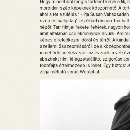
Hogy mindebből mégis történet kerekedik, 
morbidan szép képeknek köszönhető. A törté
ahol a tét a túlélés.” - írja Susan Vahabsadeh
szép és hallgatag" jelzőkkel dicséri Tarr hatt
nézőt. Tarr filmjei fekete-fehérek, nagyon h
amit általában cselekménynek hívunk. Ám m
képes elfeledkezni időről és térről. A kiind
szellemi összeomlásáról, de a középpontban
ismétlődő cselekvései: az evések, a vetkőz
absztrakt film, lélegzetelállító, szigorúan ap
többfajta értelmezése is lehet. Egy biztos:
A
zárja méltató sorait Westphal.