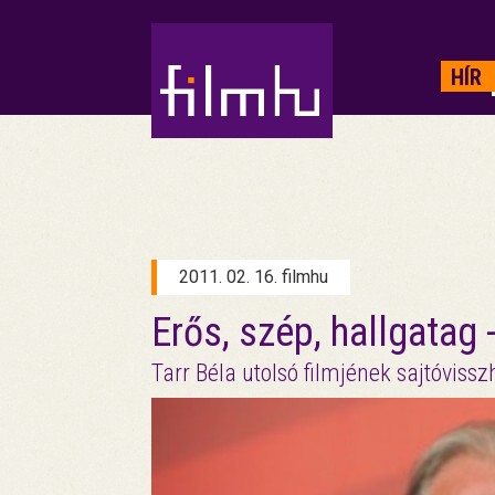
HIRDETÉS
HÍR
2011. 02. 16. filmhu
Erős, szép, hallgatag - 
Tarr Béla utolsó filmjének sajtóviss