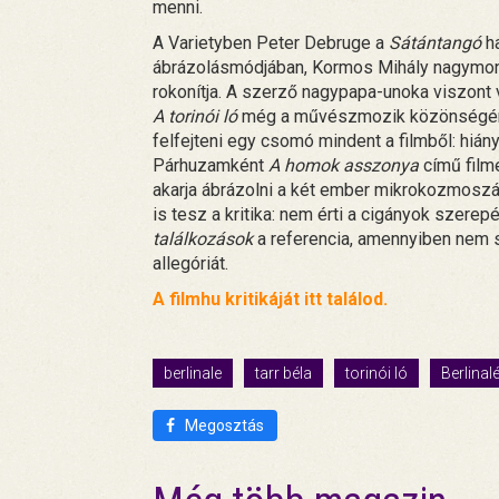
menni.
A Varietyben Peter Debruge a
Sátántangó
ha
ábrázolásmódjában, Kormos Mihály nagymon
rokonítja. A szerző nagypapa-unoka viszont v
A torinói ló
még a művészmozik közönségének
felfejteni egy csomó mindent a filmből: hiány
Párhuzamként
A homok asszonya
című filme
akarja ábrázolni a két ember mikrokozmoszába
is tesz a kritika: nem érti a cigányok szerep
találkozások
a referencia, amennyiben nem s
allegóriát.
A filmhu kritikáját itt találod.
berlinale
tarr béla
torinói ló
Berlinal
Megosztás