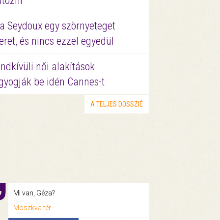
ltözni
a Seydoux egy szörnyeteget
eret, és nincs ezzel egyedül
ndkívüli női alakítások
gyogják be idén Cannes-t
A TELJES DOSSZIÉ
Mi van, Géza?
Moszkva tér