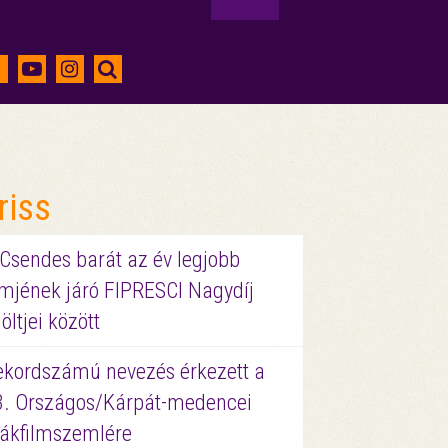
riss
 Csendes barát az év legjobb
lmjének járó FIPRESCI Nagydíj
löltjei között
ekordszámú nevezés érkezett a
3. Országos/Kárpát-medencei
iákfilmszemlére