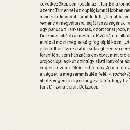
következőképpen fogalmaz: „Tarr Béla torinó
szerint Tarr ennél az önplágiumnál jobban ne
mindent elmondott, amit tudott. „Tarr abba v
remény a megváltásra, saját lassúságának fog
egy pancsolt Tarr-alkotás, ezért tehát jobb, 
Dotzauer inkább a mester előző három alkot
európai mozi még sokáig fog táplálkozni. „
A 
ellentétben Tarr korábbi kétségbeesési cerem
teremtést sem használja egyébre, mint projek
projekciója, akiket szintúgy állati lényként á
végén a szereplők is ezt teszik. A betérő
a végzet, a megsemmisülés felé.
A torinói l
ahol a végén nem jön meg az Isten, hogy befej
fényt.”- zárja sorait Dotzauer.