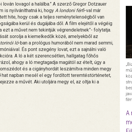
i lován lovagol a halálba.” A szerző Gregor Dotzauer
m is nyilváníthatná ki, hogy
A londoni férfi
-val már
etett hite, hogy csak a teljes reménytelenségből van
ságába kerül és dugájába dől. A film elejétől a végéig
ha ezt a művet nem tekintjük végrendeletnek”- folytatja.
ását sorolja a kiemelkedők közé, amelyekből az
torinói ló
-ban a prológus humorából nem marad semmi,
óniáival. És pont szegény lovat, ezt a sajnálni való
cióra. A ló a két szerencsétlen, hallgatag főhős
brázol, ahogy a ló megtagadja magától az ételt, úgy a
„Bi
 szomszédot és a cigányhordát leszámítva minden megy
műk
ó
hat napban mesél el egy fordított teremtéstörténetet,
köz
ezze a művét. Aki utoljára megy el, az oltja ki a
str
bes
ja
fil
A 
me
Fi