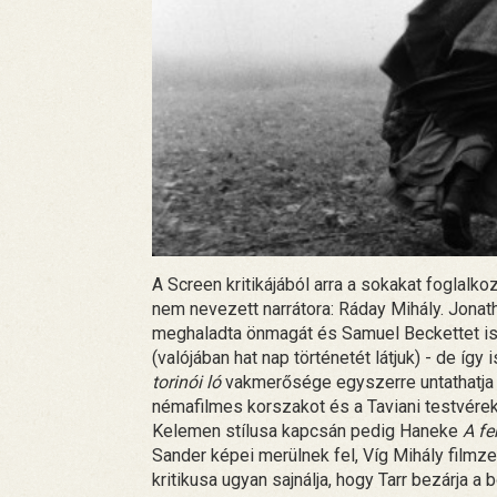
A Screen kritikájából arra a sokakat foglalko
nem nevezett narrátora: Ráday Mihály. Jonat
meghaladta önmagát és Samuel Beckettet is. 
(valójában hat nap történetét látjuk) - de így
torinói ló
vakmerősége egyszerre untathatja é
némafilmes korszakot és a Taviani testvére
Kelemen stílusa kapcsán pedig Haneke
A fe
Sander képei merülnek fel, Víg Mihály filmz
kritikusa ugyan sajnálja, hogy Tarr bezárja a 