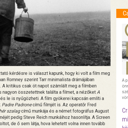
C
ztató kérdésre is választ kapunk, hogy ki volt a film meg
han Romney szerint Tarr minimalista drámájában
A p
A kritikus csak öt napot számlált meg a filmben
önr
 is nagyon összetettnek találta a filmet, a nézőket
A
szé
vör
s le is nyűgözheti. A film gyökerei kapcsán említi a
k
Padre Padrone
című filmjét is. Az operatőr Fred
Cr
hér szalag
című munkája és a német fotográfus August
enéjét pedig Steve Reich munkáihoz hasonlítja. A Screen
mi
boltot, de ő sem látja, hova lehetett volna innen tovább