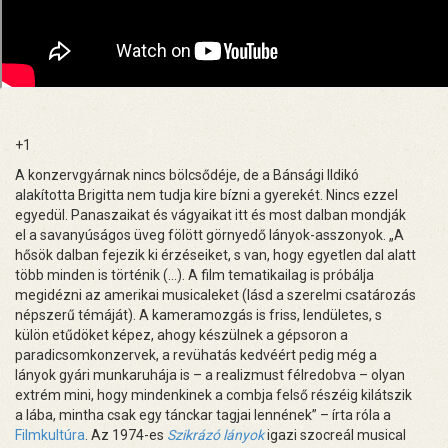
+1
A konzervgyárnak nincs bölcsődéje, de a Bánsági Ildikó
alakította Brigitta nem tudja kire bízni a gyerekét. Nincs ezzel
egyedül. Panaszaikat és vágyaikat itt és most dalban mondják
el a savanyúságos üveg fölött görnyedő lányok-asszonyok. „A
hősök dalban fejezik ki érzéseiket, s van, hogy egyetlen dal alatt
több minden is történik (…). A film tematikailag is próbálja
megidézni az amerikai musicaleket (lásd a szerelmi csatározás
népszerű témáját). A kameramozgás is friss, lendületes, s
külön etűdöket képez, ahogy készülnek a gépsoron a
paradicsomkonzervek, a revühatás kedvéért pedig még a
lányok gyári munkaruhája is – a realizmust félredobva – olyan
extrém mini, hogy mindenkinek a combja felső részéig kilátszik
a lába, mintha csak egy tánckar tagjai lennének” – írta róla a
Filmkultúra
. Az 1974-es
Szikrázó lányok
igazi szocreál musical