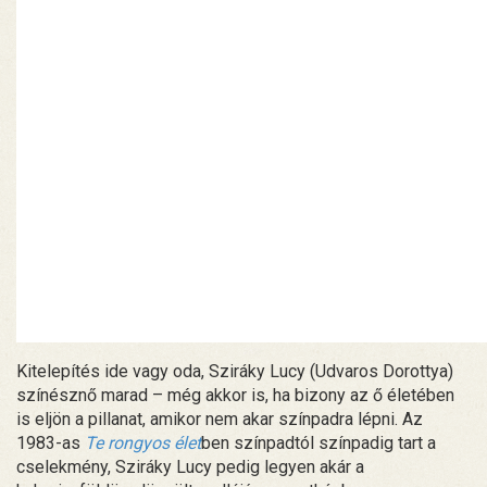
Kitelepítés ide vagy oda, Sziráky Lucy (Udvaros Dorottya)
színésznő marad – még akkor is, ha bizony az ő életében
is eljön a pillanat, amikor nem akar színpadra lépni. Az
1983-as
Te rongyos élet
ben színpadtól színpadig tart a
cselekmény, Sziráky Lucy pedig legyen akár a