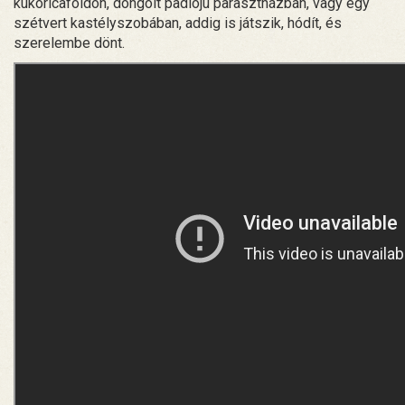
kukoricaföldön, döngölt padlójú parasztházban, vagy egy
szétvert kastélyszobában, addig is játszik, hódít, és
szerelembe dönt.