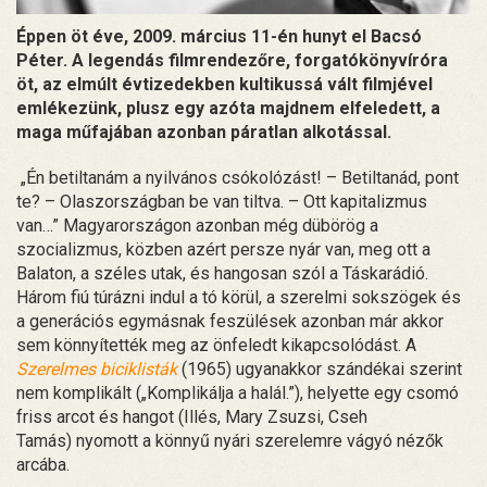
Éppen öt éve, 2009. március 11-én hunyt el Bacsó
Péter. A legendás filmrendezőre, forgatókönyvíróra
öt, az elmúlt évtizedekben kultikussá vált filmjével
emlékezünk, plusz egy azóta majdnem elfeledett, a
maga műfajában azonban páratlan alkotással.
„Én betiltanám a nyilvános csókolózást! – Betiltanád, pont
te? – Olaszországban be van tiltva. – Ott kapitalizmus
van…” Magyarországon azonban még dübörög a
szocializmus, közben azért persze nyár van, meg ott a
Balaton, a széles utak, és hangosan szól a Táskarádió.
Három fiú túrázni indul a tó körül, a szerelmi sokszögek és
a generációs egymásnak feszülések azonban már akkor
sem könnyítették meg az önfeledt kikapcsolódást. A
Szerelmes biciklisták
(1965) ugyanakkor szándékai szerint
nem komplikált („Komplikálja a halál.”), helyette egy csomó
friss arcot és hangot (Illés, Mary Zsuzsi, Cseh
Tamás) nyomott a könnyű nyári szerelemre vágyó nézők
arcába.