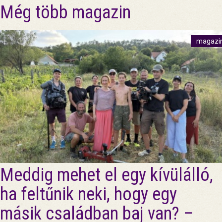
Még több magazin
magazi
Meddig mehet el egy kívülálló,
ha feltűnik neki, hogy egy
másik családban baj van? –