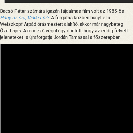
Bacsó Péter számára igazán fájdalmas film volt az 1985-ös
Hány az óra, Vekker úr?
. A forgatás közben hunyt el a
Weiszkopf Árpád órásmestert alakító, akkor már nagybeteg
Őze Lajos. A rendező végül úgy döntött, hogy az eddig felvett
jeleneteket is újraforgatja Jordán Tamással a főszerepben.