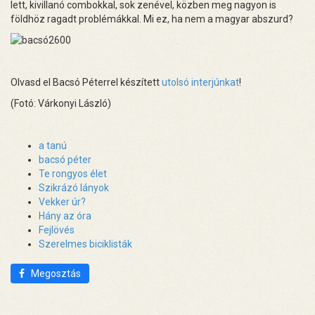
lett, kivillanó combokkal, sok zenével, közben meg nagyon is
földhöz ragadt problémákkal. Mi ez, ha nem a magyar abszurd?
Olvasd el Bacsó Péterrel készített
utolsó interjúnkat
!
(Fotó: Várkonyi László)
a tanú
bacsó péter
Te rongyos élet
Szikrázó lányok
Vekker úr?
Hány az óra
Fejlövés
Szerelmes biciklisták
Megosztás