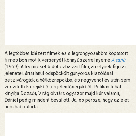
A legtöbbet idézett filmek és a legrongyosabbra koptatott
filmes bon mot-k versenyét könnyűszerrel nyerné
A tanú
(1969). A leghíresebb dobozba zárt film, amelynek figurái,
jelenetei, ártatlanul odapöckölt gunyoros kiszólásai
beszivárogtak a hétköznapokba, és negyvenöt év után sem
veszítettek erejükből és jelentőségükből. Pelikán tehát
kinyírja Dezsőt, Virág elvtárs egyszer majd kér valamit,
Dániel pedig mindent bevallott. Ja, és persze, hogy az élet
nem habostorta.