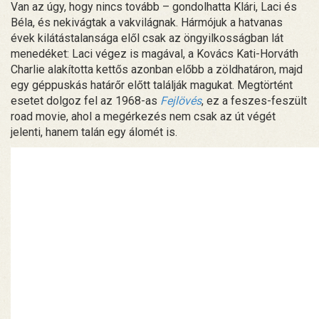
Van az úgy, hogy nincs tovább – gondolhatta Klári, Laci és
Béla, és nekivágtak a vakvilágnak. Hármójuk a hatvanas
évek kilátástalansága elől csak az öngyilkosságban lát
menedéket: Laci végez is magával, a Kovács Kati-Horváth
Charlie alakította kettős azonban előbb a zöldhatáron, majd
egy géppuskás határőr előtt találják magukat. Megtörtént
esetet dolgoz fel az 1968-as
Fejlövés
, ez a feszes-feszült
road movie, ahol a megérkezés nem csak az út végét
jelenti, hanem talán egy álomét is.