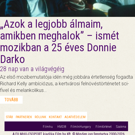
„Azok a legjobb álmaim,
amikben meghalok” – ismét
mozikban a 25 éves Donnie
Darko
28 nap van a világvégéig
Az első mozibemutatója idén még jobbára értetlenség fogadta
Richard Kelly ambíciózus, a kertvárosi felnövéstörténetet sci-
fivel és melankolikus…
TOVÁBB
STÁB
PARTNEREK
RÓLUNK
KONTAKT
ADATVÉDELEM
Filmhu
HMDB
FilmInHungary
Filmtörténet
Szakma
A FILMHU-CSOPORT kiadója Film.hu Kft. © Minden jog fenntartva 2000-2026