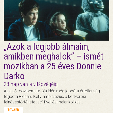
„Azok a legjobb álmaim,
amikben meghalok” – ismét
mozikban a 25 éves Donnie
Darko
28 nap van a világvégéig
Az első mozibemutatója idén még jobbára értetlenség
fogadta Richard Kelly ambíciózus, a kertvárosi
felnövéstörténetet sci-fivel és melankolikus…
TOVÁBB