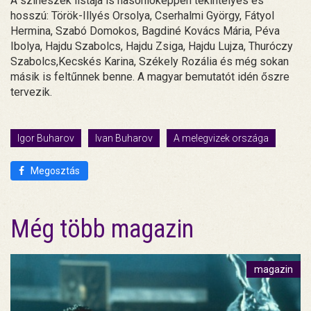
A színészek listája is hasonlóképpen tekintélyes és
hosszú: Török-Illyés Orsolya, Cserhalmi György, Fátyol
Hermina, Szabó Domokos, Bagdiné Kovács Mária, Péva
Ibolya, Hajdu Szabolcs, Hajdu Zsiga, Hajdu Lujza, Thuróczy
Szabolcs,Kecskés Karina, Székely Rozália és még sokan
másik is feltűnnek benne. A magyar bemutatót idén őszre
tervezik.
Igor Buharov
Ivan Buharov
A melegvizek országa
Megosztás
Még több magazin
magazin