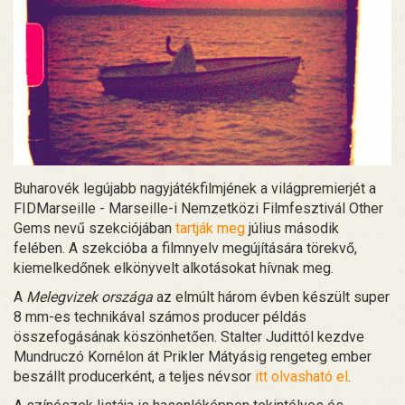
Buharovék legújabb nagyjátékfilmjének a világpremierjét a
FIDMarseille - Marseille-i Nemzetközi Filmfesztivál Other
Gems nevű szekciójában
tartják meg
július második
felében. A szekcióba a filmnyelv megújítására törekvő,
kiemelkedőnek elkönyvelt alkotásokat hívnak meg.
A
Melegvizek országa
az elmúlt három évben készült super
8 mm-es technikával számos producer példás
összefogásának köszönhetően. Stalter Judittól kezdve
Mundruczó Kornélon át Prikler Mátyásig rengeteg ember
beszállt producerként, a teljes névsor
itt olvasható el
.