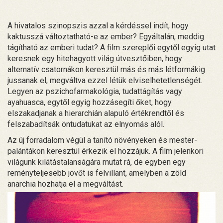
A hivatalos szinopszis azzal a kérdéssel indít, hogy
kaktusszá változtatható-e az ember? Egyáltalán, meddig
tágítható az emberi tudat? A film szereplői egytől egyig utat
keresnek egy hitehagyott világ útvesztőiben, hogy
alternatív csatornákon keresztül más és más létformákig
jussanak el, megváltva ezzel létük elviselhetetlenségét.
Legyen az pszichofarmakológia, tudattágítás vagy
ayahuasca, egytől egyig hozzásegíti őket, hogy
elszakadjanak a hierarchián alapuló értékrendtől és
felszabadítsák öntudatukat az elnyomás alól.
Az új forradalom végül a tanító növényeken és mester-
palántákon keresztül érkezik el hozzájuk. A film jelenkori
világunk kilátástalanságára mutat rá, de egyben egy
reményteljesebb jövőt is felvillant, amelyben a zöld
anarchia hozhatja el a megváltást.