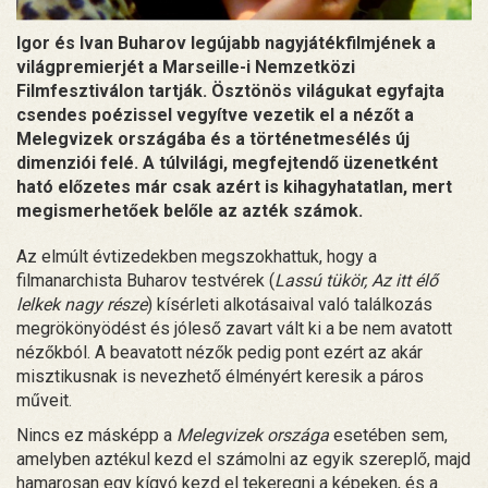
Igor és Ivan Buharov legújabb nagyjátékfilmjének a
világpremierjét a Marseille-i Nemzetközi
Filmfesztiválon tartják. Ösztönös világukat egyfajta
csendes poézissel vegyítve vezetik el a nézőt a
Melegvizek országába és a történetmesélés új
dimenziói felé. A túlvilági, megfejtendő üzenetként
ható előzetes már csak azért is kihagyhatatlan, mert
megismerhetőek belőle az azték számok.
Az elmúlt évtizedekben megszokhattuk, hogy a
filmanarchista Buharov testvérek (
Lassú tükör, Az itt élő
lelkek nagy része
) kísérleti alkotásaival való találkozás
megrökönyödést és jóleső zavart vált ki a be nem avatott
nézőkból. A beavatott nézők pedig pont ezért az akár
misztikusnak is nevezhető élményért keresik a páros
műveit.
Nincs ez másképp a
Melegvizek országa
esetében sem,
amelyben aztékul kezd el számolni az egyik szereplő, majd
hamarosan egy kígyó kezd el tekeregni a képeken, és a