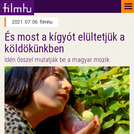
To
na
2021. 07. 06. filmhu
És most a kígyót elültetjük a
köldökünkben
Idén ősszel mutatják be a magyar mozik