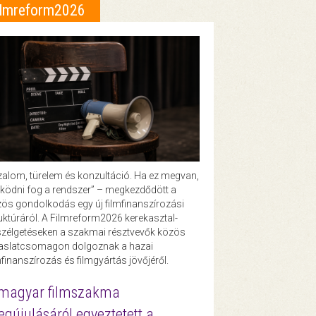
ilmreform2026
zalom, türelem és konzultáció. Ha ez megvan,
ödni fog a rendszer” – megkezdődött a
ös gondolkodás egy új filmfinanszírozási
uktúráról. A Filmreform2026 kerekasztal-
zélgetéseken a szakmai résztvevők közös
vaslatcsomagon dolgoznak a hazai
mfinanszírozás és filmgyártás jövőjéről.
magyar filmszakma
gújulásáról egyeztetett a