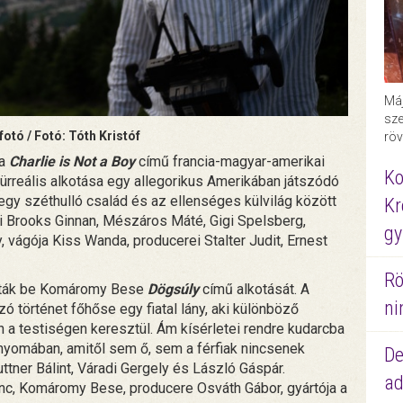
Máj
sze
otó / Fotó: Tóth Kristóf
röv
 a
Charlie is Not a Boy
című francia-magyar-amerikai
Ko
ürreális alkotása egy allegorikus Amerikában játszódó
 egy széthulló család és az ellenséges külvilág között
Kr
ői Brooks Ginnan, Mészáros Máté, Gigi Spelsberg,
gy
 vágója Kiss Wanda, producerei Stalter Judit, Ernest
Rö
tták be Komáromy Bese
Dögsúly
című alkotását. A
ni
szó történet főhőse egy fiatal lány, aki különböző
n a testiségen keresztül. Ám kísérletei rendre kudarcba
y nyomában, amitől sem ő, sem a férfiak nincsenek
De
ttner Bálint, Váradi Gergely és László Gáspár.
ad
nc, Komáromy Bese, producere Osváth Gábor, gyártója a