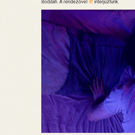
Boddah. A rendezővel
itt
interjúztunk.