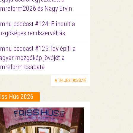
lmreform2026 és Nagy Ervin
lmhu podcast #124: Elindult a
zgóképes rendszerváltás
lmhu podcast #125: Így építi a
gyar mozgókép jövőjét a
lmreform csapata
A TELJES DOSSZIÉ
riss Hús 2026