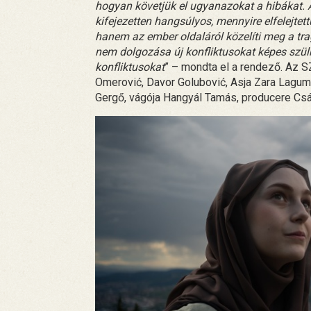
hogyan követjük el ugyanazokat a hibákat. A
kifejezetten hangsúlyos, mennyire elfelejte
hanem az ember oldaláról közelíti meg a tr
nem dolgozása új konfliktusokat képes szüln
konfliktusokat
” – mondta el a rendező. Az S
Omerović, Davor Golubović, Asja Zara Lagumd
Gergő, vágója Hangyál Tamás, producere Csák