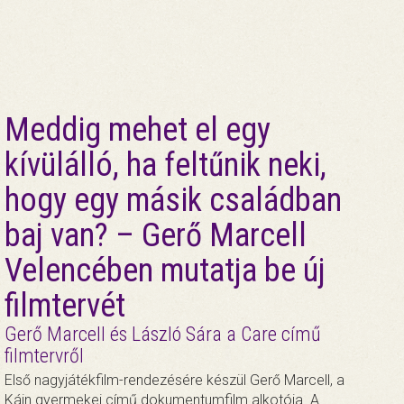
Meddig mehet el egy
kívülálló, ha feltűnik neki,
hogy egy másik családban
baj van? – Gerő Marcell
Velencében mutatja be új
filmtervét
Gerő Marcell és László Sára a Care című
filmtervről
Első nagyjátékfilm-rendezésére készül Gerő Marcell, a
Káin gyermekei című dokumentumfilm alkotója. A