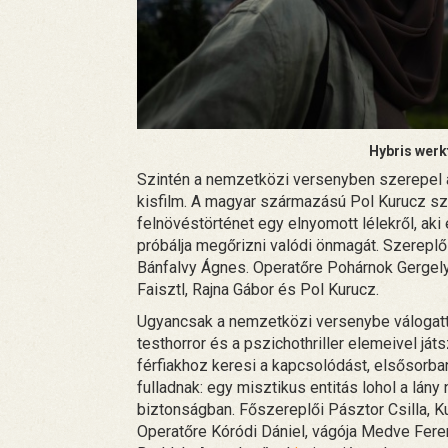
Hybris werkf
Szintén a nemzetközi versenyben szerepel
kisfilm. A magyar származású Pol Kurucz sz
felnövéstörténet egy elnyomott lélekről, aki
próbálja megőrizni valódi önmagát. Szerepl
Bánfalvy Ágnes. Operatőre Pohárnok Gergely,
Faisztl, Rajna Gábor és Pol Kurucz.
Ugyancsak a nemzetközi versenybe váloga
testhorror és a pszichothriller elemeivel ját
férfiakhoz keresi a kapcsolódást, elsősorba
fulladnak: egy misztikus entitás lohol a lán
biztonságban. Főszereplői Pásztor Csilla, Ku
Operatőre Kóródi Dániel, vágója Medve Fere