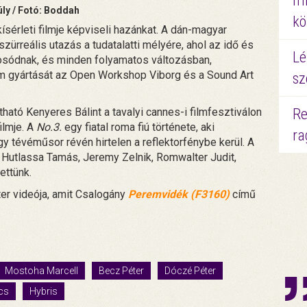
mi
ly / Fotó: Boddah
kö
érleti filmje képviseli hazánkat. A dán-magyar
zürreális utazás a tudatalatti mélyére, ahol az idő és
Lé
mosódnak, és minden folyamatos változásban,
lm gyártását az Open Workshop Viborg és a Sound Art
sz
ható Kenyeres Bálint a tavalyi cannes-i filmfesztiválon
Re
ilmje. A
No.3.
egy fiatal roma fiú története, aki
ra
tévéműsor révén hirtelen a reflektorfénybe kerül. A
, Hutlassa Tamás, Jeremy Zelnik, Romwalter Judit,
ttünk.
er videója, amit Csalogány
Peremvidék (F3160)
című
Mostoha Marcell
Becz Péter
Dóczé Péter
cs
Hybris