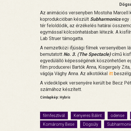
Dögsú
Az animációs versenyben Mostoha Marcell kís
koprodukcióban készült
Subharmonics
egy s
tér feloldódik, az érzékelés határai össze
egymással kölcsönhatásban létezik. A kisfi
Lab Struer támogatta.
A nemzetközi ifjúsági filmek versenyében lát
bemutatott
No. 3. (The Spectacle)
című kisf
egyedülálló képességének köszönhetően egy 
film producerei Bartók Anna, Kisgergely Zita
vágója Vághy Anna. Az alkotókkal
itt
beszélge
A videóklipek versenyére került be Becz Pét
számához készített.
Címlapkép: Hybris
filmfesztivál
Kenyeres Bálint
odense
Komáromy Bese
Dögsúly
Subharmoni