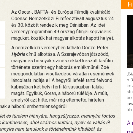
F
Az Oscar-, BAFTA- és Európai Filmdíj-kvalifikáló
Odense Nemzetközi Filmfesztivált augusztus 24.
és 30. között rendezik meg Dániában. Az idei
versenyprogramban 49 ország filmjei képviselik
magukat, köztük hat magyar alkotás kapott helyet.
A nemzetközi versenyben látható Dóczé Péter
Hybris
című alkotása. A Szarajevóban játszódó,
magyar és bosnyák színészekkel készült kisfilm
története szerint egy háborús emlékműnél Zoé
meggondolatlan viselkedése váratlan események
„Bi
műk
láncolatát indítja el. A hegyről lefelé tartó felvonó
köz
kabinjában két helyi férfi társaságában találja
str
magát. Egyikük, Goran, a háború túlélője. A múlt,
bes
amelyről azt hitte, már rég eltemette, hirtelen
ja
nynak a háború embertelenségéről
fil
telet és türelem hiányára, hangsúlyozza, mennyire fontos
A 
 kontinensen, ahol számos kultúra, nyelv és vallás él
mennyire nem tanulunk a történelmünk hibáiból, és
me