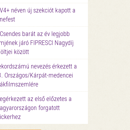
V4+ néven új szekciót kapott a
nefest
 Csendes barát az év legjobb
lmjének járó FIPRESCI Nagydíj
löltjei között
ekordszámú nevezés érkezett a
3. Országos/Kárpát-medencei
iákfilmszemlére
gérkezett az első előzetes a
agyarországon forgatott
ickerhez