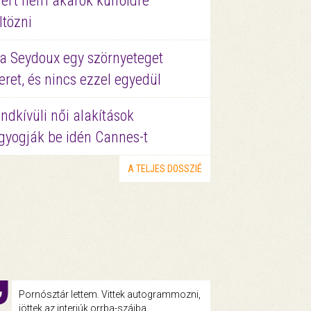
ért nem akarok külföldre
ltözni
a Seydoux egy szörnyeteget
eret, és nincs ezzel egyedül
ndkívüli női alakítások
gyogják be idén Cannes-t
A TELJES DOSSZIÉ
Pornósztár lettem. Vittek autogrammozni,
jöttek az interjúk orrba-szájba.