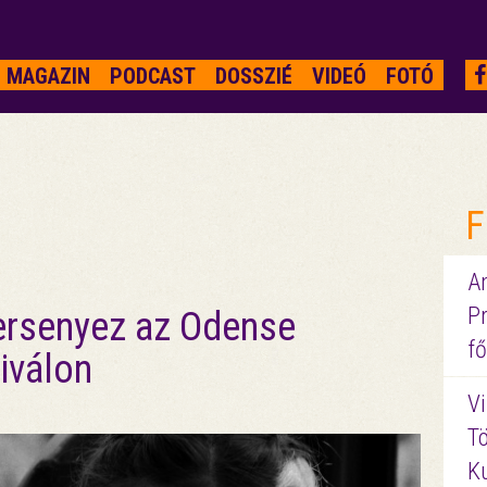
MAGAZIN
PODCAST
DOSSZIÉ
VIDEÓ
FOTÓ
F
A
P
ersenyez az Odense
fő
iválon
Vi
Tö
K