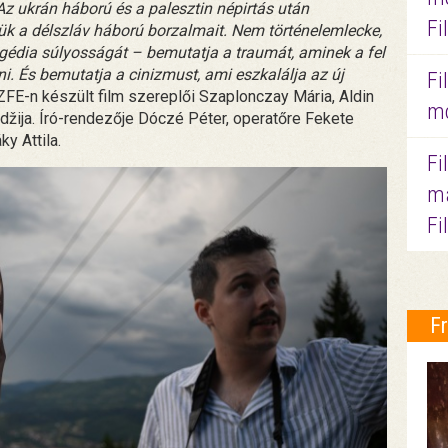
z ukrán háború és a palesztin népirtás után
Fi
ttük a délszláv háború borzalmait. Nem történelemlecke,
agédia súlyosságát – bemutatja a traumát, aminek a fel
i. És bemutatja a cinizmust, ami eszkalálja az új
Fi
ZFE-n készült film szereplői Szaplonczay Mária, Aldin
mo
žija. Író-rendezője Dóczé Péter, operatőre Fekete
y Attila.
Fi
ma
Fi
F