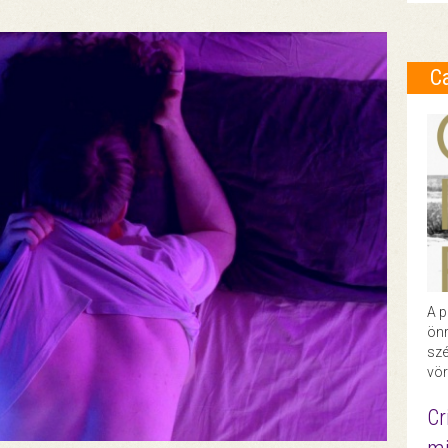
C
A p
önr
szé
vör
Cr