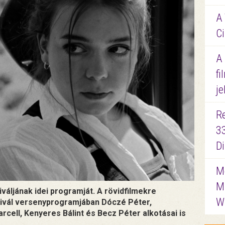
A 
Ci
A
fi
je
R
3
D
Me
M
váljának idei programját. A rövidfilmekre
W
ivál versenyprogramjában Dóczé Péter,
ell, Kenyeres Bálint és Becz Péter alkotásai is