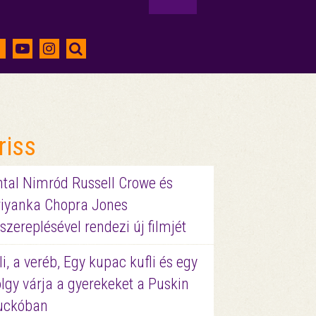
riss
ntal Nimród Russell Crowe és
riyanka Chopra Jones
szereplésével rendezi új filmjét
li, a veréb, Egy kupac kufli és egy
lgy várja a gyerekeket a Puskin
uckóban