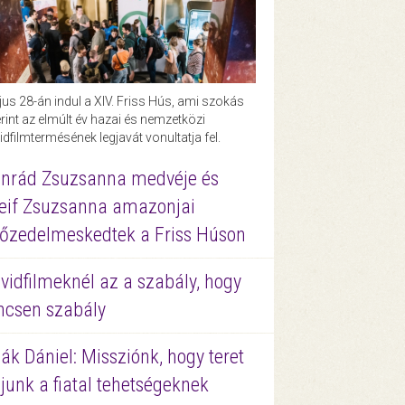
us 28-án indul a XIV. Friss Hús, ami szokás
rint az elmúlt év hazai és nemzetközi
idfilmtermésének legjavát vonultatja fel.
nrád Zsuzsanna medvéje és
eif Zsuzsanna amazonjai
őzedelmeskedtek a Friss Húson
vidfilmeknél az a szabály, hogy
ncsen szabály
ák Dániel: Missziónk, hogy teret
junk a fiatal tehetségeknek