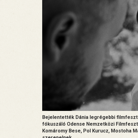
Bejelentették Dánia legrégebbi filmfeszti
fókuszáló Odense Nemzetközi Filmfeszt
Komáromy Bese, Pol Kurucz, Mostoha Marc
szerepelnek.