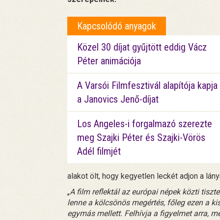
Kapcsolódó anyagok
Közel 30 díjat gyűjtött eddig Vácz
Péter animációja
A Varsói Filmfesztivál alapítója kapja
a Janovics Jenő-díjat
Los Angeles-i forgalmazó szerezte
meg Szajki Péter és Szajki-Vörös
Adél filmjét
alakot ölt, hogy kegyetlen leckét adjon a lá
„
A film reflektál az európai népek közti tisz
lenne a kölcsönös megértés, főleg ezen a kis
egymás mellett. Felhívja a figyelmet arra, 