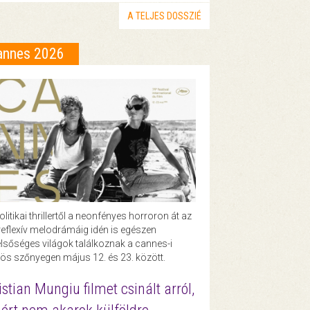
A TELJES DOSSZIÉ
annes 2026
olitikai thrillertől a neonfényes horroron át az
eflexív melodrámáig idén is egészen
lsőséges világok találkoznak a cannes-i
ös szőnyegen május 12. és 23. között.
istian Mungiu filmet csinált arról,