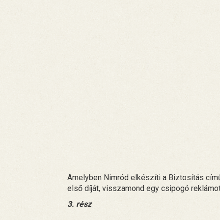
Amelyben Nimród elkészíti a Biztosítás című 
első díját, visszamond egy csipogó reklámot
3. rész