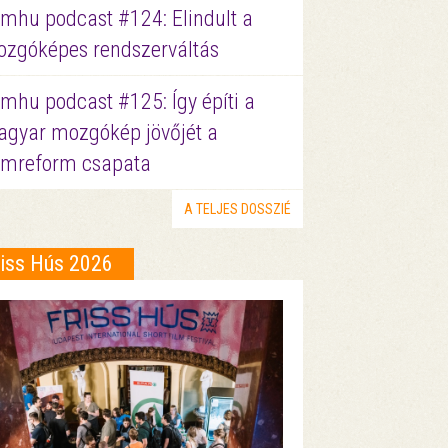
lmhu podcast #124: Elindult a
zgóképes rendszerváltás
lmhu podcast #125: Így építi a
gyar mozgókép jövőjét a
lmreform csapata
A TELJES DOSSZIÉ
riss Hús 2026