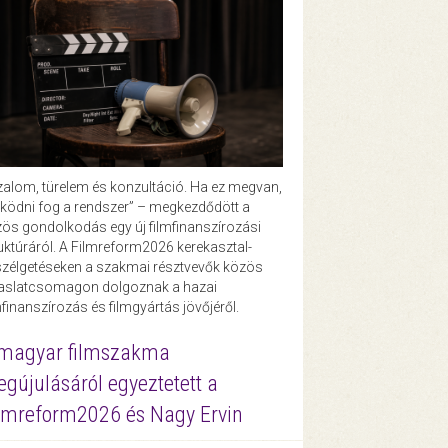
zalom, türelem és konzultáció. Ha ez megvan,
ödni fog a rendszer” – megkezdődött a
ös gondolkodás egy új filmfinanszírozási
uktúráról. A Filmreform2026 kerekasztal-
zélgetéseken a szakmai résztvevők közös
vaslatcsomagon dolgoznak a hazai
mfinanszírozás és filmgyártás jövőjéről.
magyar filmszakma
gújulásáról egyeztetett a
lmreform2026 és Nagy Ervin