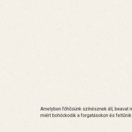
Amelyben főhősünk színésznek áll, beavat mi
miért bohóckodik a forgatásokon és feltűnik