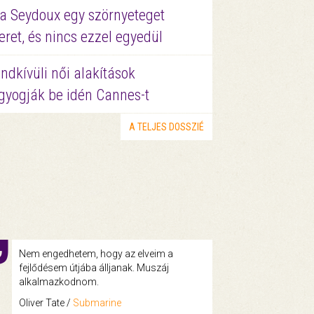
a Seydoux egy szörnyeteget
eret, és nincs ezzel egyedül
ndkívüli női alakítások
gyogják be idén Cannes-t
A TELJES DOSSZIÉ
Nem engedhetem, hogy az elveim a
fejlődésem útjába álljanak. Muszáj
alkalmazkodnom.
Oliver Tate /
Submarine