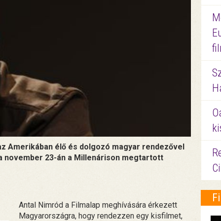
M
E
f
S
Ha
O
ki
az Amerikában élő és dolgozó magyar rendezővel
Re
 a november 23-án a Millenárison megtartott
C
F
Antal Nimród a Filmalap meghívására érkezett
Magyarországra, hogy rendezzen egy kisfilmet,