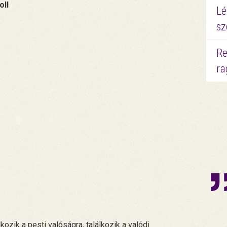
oll
Lé
sz
Re
ra
ozik a pesti valóságra, találkozik a valódi