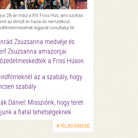
us 28-án indul a XIV. Friss Hús, ami szokás
rint az elmúlt év hazai és nemzetközi
idfilmtermésének legjavát vonultatja fel.
nrád Zsuzsanna medvéje és
eif Zsuzsanna amazonjai
őzedelmeskedtek a Friss Húson
vidfilmeknél az a szabály, hogy
ncsen szabály
ák Dániel: Missziónk, hogy teret
junk a fiatal tehetségeknek
A TELJES DOSSZIÉ