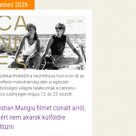
annes 2026
olitikai thrillertől a neonfényes horroron át az
eflexív melodrámáig idén is egészen
lsőséges világok találkoznak a cannes-i
ös szőnyegen május 12. és 23. között.
istian Mungiu filmet csinált arról,
ért nem akarok külföldre
ltözni