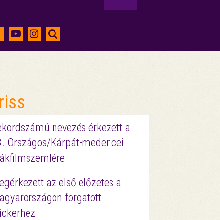
riss
ekordszámú nevezés érkezett a
3. Országos/Kárpát-medencei
iákfilmszemlére
gérkezett az első előzetes a
agyarországon forgatott
ickerhez