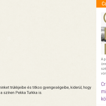
C
A p
önr
szé
vör
Cr
nket trükkjeibe és titkos gyengeségeibe, kiderül, hogy
mi
 a színen Pekka Turkka is.
kö