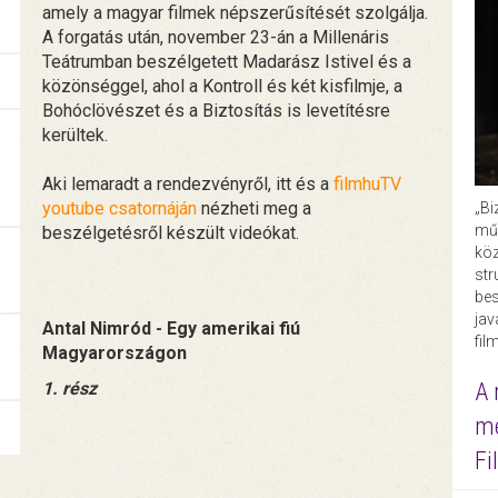
amely a magyar filmek népszerűsítését szolgálja.
A forgatás után, november 23-án a Millenáris
Teátrumban beszélgetett Madarász Istivel és a
közönséggel, ahol a Kontroll és két kisfilmje, a
Bohóclövészet és a Biztosítás is levetítésre
kerültek.
Aki lemaradt a rendezvényről, itt és a
filmhuTV
youtube csatornáján
nézheti meg a
„Bi
műk
beszélgetésről készült videókat.
köz
str
bes
ja
Antal Nimród - Egy amerikai fiú
fil
Magyarországon
1. rész
A 
me
Fi