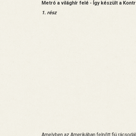
Metró a világhír felé - Így készült a Kontr
1. rész
Amelyben az Amerikában felnőtt fiú rácsodálk