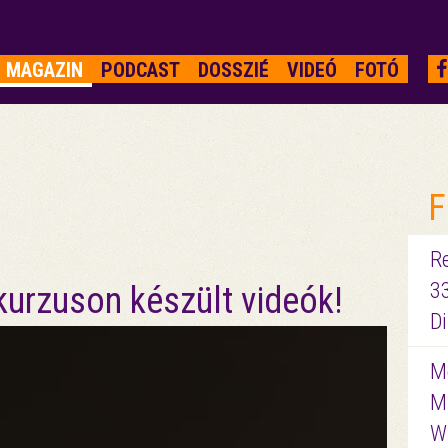
MAGAZIN
PODCAST
DOSSZIÉ
VIDEÓ
FOTÓ
F
R
3
kurzuson készült videók!
D
Me
M
W