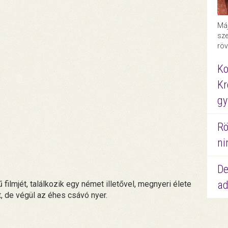
Máj
sze
röv
Ko
Kr
gy
Rö
ni
De
ad
filmjét, találkozik egy német illetővel, megnyeri élete
, de végül az éhes csávó nyer.