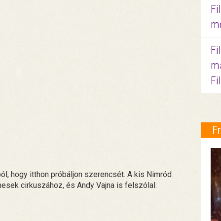
Fi
mo
Fi
ma
Fi
F
l, hogy itthon próbáljon szerencsét. A kis Nimród
lmesek cirkuszához, és Andy Vajna is felszólal.