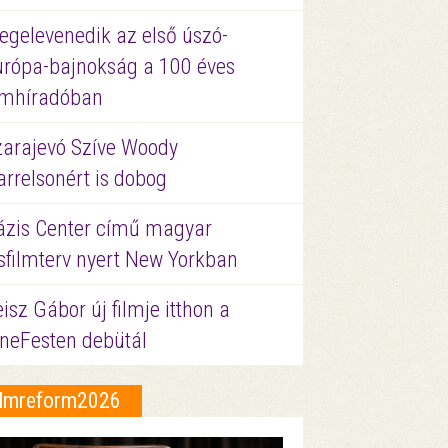
egelevenedik az első úszó-
urópa-bajnokság a 100 éves
ilmhíradóban
zarajevó Szíve Woody
rrelsonért is dobog
ázis Center című magyar
sfilmterv nyert New Yorkban
isz Gábor új filmje itthon a
ineFesten debütál
ilmreform2026