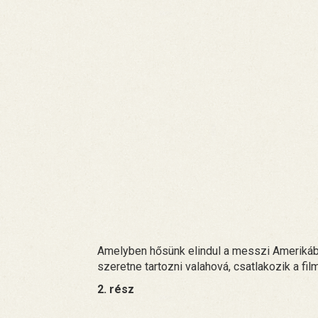
Amelyben hősünk elindul a messzi Amerikábó
szeretne tartozni valahová, csatlakozik a fi
2. rész