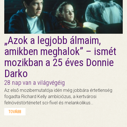
„Azok a legjobb álmaim,
amikben meghalok” – ismét
mozikban a 25 éves Donnie
Darko
28 nap van a világvégéig
Az első mozibemutatója idén még jobbára értetlenség
fogadta Richard Kelly ambíciózus, a kertvárosi
felnövéstörténetet sci-fivel és melankolikus…
TOVÁBB