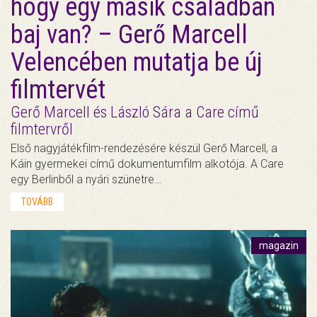
hogy egy másik családban
baj van? – Gerő Marcell
Velencében mutatja be új
filmtervét
Gerő Marcell és László Sára a Care című
filmtervről
Első nagyjátékfilm-rendezésére készül Gerő Marcell, a
Káin gyermekei című dokumentumfilm alkotója. A Care
egy Berlinből a nyári szünetre…
TOVÁBB
magazin