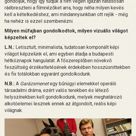
gondoljuk, hogy így tudjuk a film végén igazán hatásosan
ráébreszteni a filmnézőket arra, hogy néha milyen kevés
kell a kételkedéshez, ami mindannyiunkban ott rejlik - még
ha nehéz is ezzel szembenézni.
Milyen műfajban gondolkodtok, milyen vizuális világot
képzeltek el?
L.N.:
Letisztult, minimalista, tudatosan komponált képi
világot képzelünk el, ami egyben átadja a budapesti
hétköznapok hangulatát. A főszereplőben növekvő
feszültség érzékeltetésének érdekében hosszúsnittekben
és fix totálokban egyaránt gondolkodunk.
N.B.:
A
Garázsmenet
egy bűnügyi elemekkel operáló
társadalmi dráma, ezért valós terekben és létező
helyszínekben kell gondolkodunk, melyek meghatározó
alkotóelemei lesznek ennek az átgondolt, reális képi
világnak.