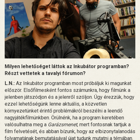
Milyen lehetőséget láttok az Inkubátor programban?
Részt vettetek a tavalyi fórumon?
L.N.:
Az Inkubátor programban most próbáljuk ki magunkat
először. Elsőfilmesként fontos számunkra, hogy filmünk a
jelenben játszódjon és a jelenről szóljon. Úgy érezzük, hogy
ezzel lehetőségünk lenne aktuális, a közvetlen
környezetünket érintő problémákról beszélni a leendő
nagyjátékfilmünkben. Örülnénk, ha a program keretében
valósulhatna meg a
Garázsmenet
, mert fontosnak tartjuk a
film felvetését, és abban bízunk, hogy az elbizonytalanodás
folyamatának bemutatásával újat tudunk mutatni a témában.