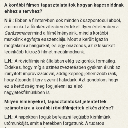
A korábbi filmes tapasztalataitok hogyan kapcsolódnak
ehhez a tervhez?
N.B.:
Ebben a filmtervben sok minden összpontosul abból,
ami minket a filmkészítésben érdekel. Ilyen értelemben a
Garázsmenet
mind a filmélményeink, mind a korábbi
munkáink egyfajta esszenciája. Most sikerült igazán
megtalálni a hangunkat, és egy önazonos, az ízlésünket
leginkább tükröző filmet megálmodnunk.
L.N.:
A rövidfilmjeink általában elég szigorúak formailag.
Érdekes, hogy míg a színészvezetésben gyakran élünk az
irányított improvizációval, addig képileg jellemzőbb ránk,
hogy átgondolt terv szerint haladunk. Azt gondolom, hogy
ez a kettősség meg fog jelenni az első
nagyjátékfilmünkben is.
Milyen élményeket, tapasztalatokat jelentettek
számotokra a korábbi rövidfilmjeitek elkészítése?
L.N.:
A napokban fogjuk befejezni legújabb kisfilmünk
utómunkáját, amit a hetekben forgattunk. A tudatos