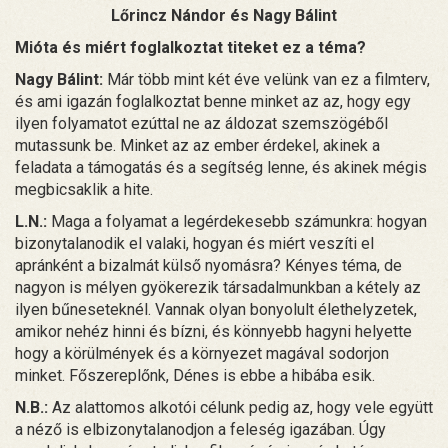
Lőrincz Nándor és Nagy Bálint
Mióta és miért foglalkoztat titeket ez a téma?
Nagy Bálint:
Már több mint két éve velünk van ez a filmterv,
és ami igazán foglalkoztat benne minket az az, hogy egy
ilyen folyamatot ezúttal ne az áldozat szemszögéből
mutassunk be. Minket az az ember érdekel, akinek a
feladata a támogatás és a segítség lenne, és akinek mégis
megbicsaklik a hite.
L.N.:
Maga a folyamat a legérdekesebb számunkra: hogyan
bizonytalanodik el valaki, hogyan és miért veszíti el
apránként a bizalmát külső nyomásra? Kényes téma, de
nagyon is mélyen gyökerezik társadalmunkban a kétely az
ilyen bűneseteknél. Vannak olyan bonyolult élethelyzetek,
amikor nehéz hinni és bízni, és könnyebb hagyni helyette
hogy a körülmények és a környezet magával sodorjon
minket. Főszereplőnk, Dénes is ebbe a hibába esik.
N.B.:
Az alattomos alkotói célunk pedig az, hogy vele együtt
a néző is elbizonytalanodjon a feleség igazában. Úgy