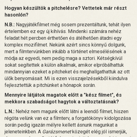
Hogyan készültök a pitchelésre? Vettetek már részt
hasonlón?
N.B.:
Nagyjátékfilmet még sosem prezentáltunk, tehát ilyen
értelemben ez egy új kihívás. Mindenki számára nehéz
feladat hét percben érthetően és átélhetően átadni egy
komplex mozifilmet. Nekünk azért sincs könnyű dolgunk,
mert a filmtervünkben inkább a történet elmesélésének a
módja az egyedi, nem pedig maga a sztori. Kétségkívül
sokat segítettek a külön alkalmak, amikor elpróbálhattuk
mindannyian ezeket a pitcheket és meghallgathattuk az ott
ülők benyomásait. Mi is ezen visszajelzésekből kiindulva
fejlesztettük a pitchünket a hónapok során.
Mennyire látjátok magatok előtt a "kész filmet", és
mekkora szabadságot hagytok a változtatásnak?
L.N.:
Nehéz nem magunk előtt látni a leendő filmet, hiszen
régóta velünk van ez a filmterv, a forgatókönyv kidolgozása
során pedig igazán mélyre kellett ásnunk magunkat a
jeleneteinkben. A
Garázsmenet
közegét elég jól ismerjük,