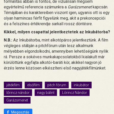
formalitás abban is fontos, de vizuálisan mégsem
egyértelmű referencia számunkra a
Garázsmenet
kapcsán.
Témájában és karaktereiben viszont igen, ugyanis ott is egy
olyan harmincas férfit figyelünk meg, akit a prekoncepciói
és a felszínes értékrendje sarkall rossz döntésre.
Kikkel, milyen csapattal jelentkeztetek az Inkubátorba?
N.B.:
Az Inkubátorba, mint alkotópáros jelentkeztünk. A film
végleges stábján a pitchfórum után lesz alkalmunk
mélyebben elgondolkodni, amennyiben lehetőségünk nyílik
rá. Persze a sokéves munkakapcsolatokból kialakult már
körülöttünk egyfajta alkotói-baráti kör, akikkel nagyon jó
érzés lenne közösen elkészíteni első nagyjátékfilmünket.
játékfilm
elsőfilm
pitch fórum
inkubátor
lőrincz nándor
nagy bálint
Lórincz Nándor
Garázsmenet
Megosztás