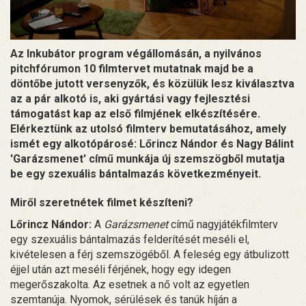
Az Inkubátor program végállomásán, a nyilvános
pitchfórumon 10 filmtervet mutatnak majd be a
döntőbe jutott versenyzők, és közülük lesz kiválasztva
az a pár alkotó is, aki gyártási vagy fejlesztési
támogatást kap az első filmjének elkészítésére.
Elérkeztünk az utolsó filmterv bemutatásához, amely
ismét egy alkotópárosé: Lőrincz Nándor és Nagy Bálint
'Garázsmenet' című munkája új szemszögből mutatja
be egy szexuális bántalmazás következményeit.
Miről szeretnétek filmet készíteni?
Lőrincz Nándor:
A
Garázsmenet
című nagyjátékfilmterv
egy szexuális bántalmazás felderítését meséli el,
kivételesen a férj szemszögéből. A feleség egy átbulizott
éjjel után azt meséli férjének, hogy egy idegen
megerőszakolta. Az esetnek a nő volt az egyetlen
szemtanúja. Nyomok, sérülések és tanúk híján a