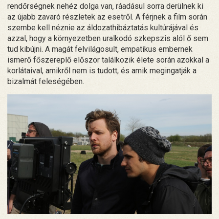
rendőrségnek nehéz dolga van, ráadásul sorra derülnek ki
az újabb zavaró részletek az esetről. A férjnek a film során
szembe kell néznie az áldozathibáztatás kultúrájával és
azzal, hogy a környezetben uralkodó szkepszis alól ő sem
tud kibújni. A magát felvilágosult, empatikus embernek
ismerő főszereplő először találkozik élete során azokkal a
korlátaival, amikről nem is tudott, és amik megingatják a
bizalmát feleségében.