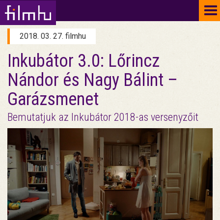
To
na
2018. 03. 27. filmhu
Inkubátor 3.0: Lőrincz
Nándor és Nagy Bálint –
Garázsmenet
Bemutatjuk az Inkubátor 2018-as versenyzőit