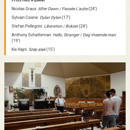
Nicolas Graux:
After Dawn / Passée L'aube
(24')
Sylvain Coisne:
Dylan Dylan
(17')
Stefan Pellegrini:
Liberation / Bokser
(24')
Anthony Schatteman:
Hello, Stranger / Dag Vreemde man
(19')
Kis Hajni:
Szép alak
(15')