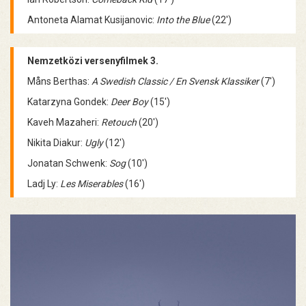
Antoneta Alamat Kusijanovic:
Into the Blue
(22')
Nemzetközi versenyfilmek 3.
Måns Berthas:
A Swedish Classic / En Svensk Klassiker
(7')
Katarzyna Gondek:
Deer Boy
(15')
Kaveh Mazaheri:
Retouch
(20')
Nikita Diakur:
Ugly
(12')
Jonatan Schwenk:
Sog
(10')
Ladj Ly:
Les Miserables
(16')