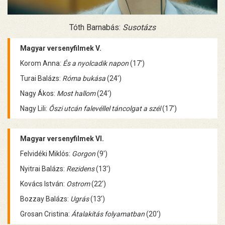
Tóth Barnabás:
Susotázs
Magyar versenyfilmek V.
Korom Anna:
És a nyolcadik napon
(17')
Turai Balázs:
Róma bukása
(24')
Nagy Ákos:
Most hallom
(24')
Nagy Lili:
Őszi utcán falevéllel táncolgat a szél
(17')
Magyar versenyfilmek VI.
Felvidéki Miklós:
Gorgon
(9')
Nyitrai Balázs:
Rezidens
(13')
Kovács István:
Ostrom
(22')
Bozzay Balázs:
Ugrás
(13')
Grosan Cristina:
Átalakítás folyamatban
(20')