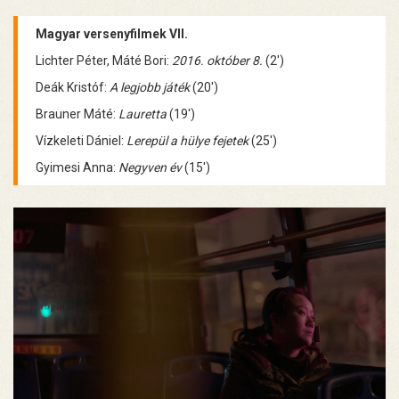
Magyar versenyfilmek VII.
Lichter Péter, Máté Bori:
2016. október 8.
(2')
Deák Kristóf:
A legjobb játék
(20')
Brauner Máté:
Lauretta
(19')
Vízkeleti Dániel:
Lerepül a hülye fejetek
(25')
Gyimesi Anna:
Negyven év
(15')