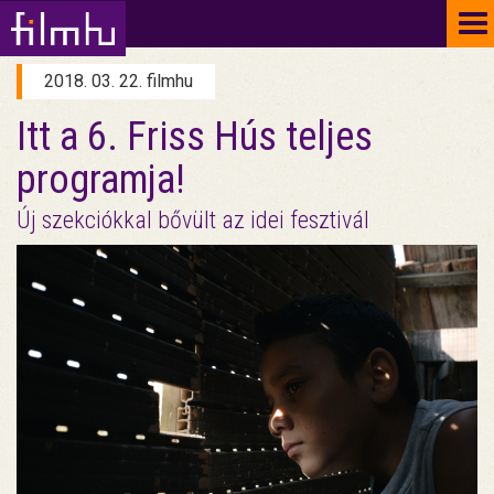
To
na
2018. 03. 22. filmhu
Itt a 6. Friss Hús teljes
programja!
Új szekciókkal bővült az idei fesztivál