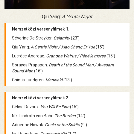
Qiu Yang:
A Gentle Night
Nemzetközi versenyfilmek 1.
Séverine De Streyker:
Calamity
(23')
Qiu Yang:
A Gentle Night / Xiao Cheng Er Yue
(15')
Lucrèce Andreae:
Grandpa Walrus / Pépé le morse
(15')
Sorayos Prapapan:
Death of the Sound Man / Awasarn
Sound Man
(16')
Chintis Lundgren:
Manivald
(13')
Nemzetközi versenyfilmek 2.
Céline Devaux:
You Will Be Fine
(15')
Niki Lindroth von Bahr:
The Burden
(14')
Adrienne Nowak:
Gusla or the Spirits
(9')
Ian Robertson:
Comeback Kid
(17')