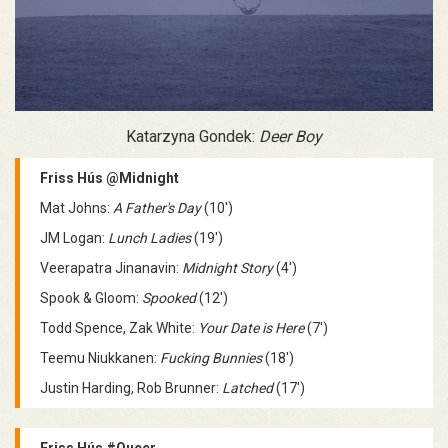
Katarzyna Gondek:
Deer Boy
Friss Hús @Midnight
Mat Johns:
A Father's Day
(10')
JM Logan:
Lunch Ladies
(19')
Veerapatra Jinanavin:
Midnight Story
(4')
Spook & Gloom:
Spooked
(12')
Todd Spence, Zak White:
Your Date is Here
(7')
Teemu Niukkanen:
Fucking Bunnies
(18')
Justin Harding, Rob Brunner:
Latched
(17')
Friss Hús #Queer