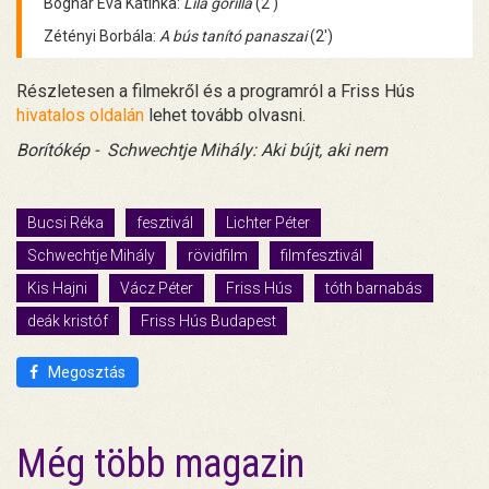
Bognár Éva Katinka:
Lila gorilla
(2')
Zétényi Borbála:
A bús tanító panaszai
(2')
Részletesen a filmekről és a programról a Friss Hús
hivatalos oldalán
lehet tovább olvasni.
Borítókép -
Schwechtje Mihály: Aki bújt, aki nem
Bucsi Réka
fesztivál
Lichter Péter
Schwechtje Mihály
rövidfilm
filmfesztivál
Kis Hajni
Vácz Péter
Friss Hús
tóth barnabás
deák kristóf
Friss Hús Budapest
Megosztás
Még több magazin