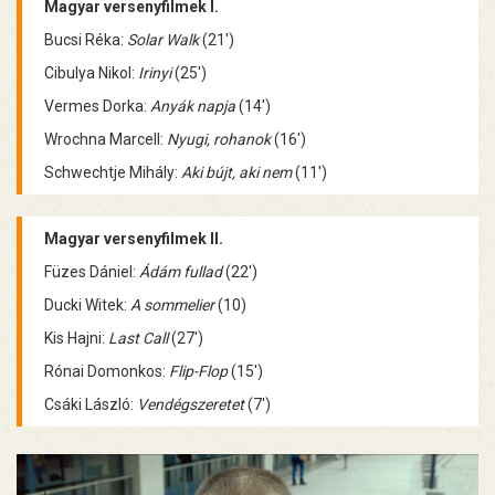
Magyar versenyfilmek I.
Bucsi Réka:
Solar Walk
(21')
Cibulya Nikol:
Irinyi
(25')
Vermes Dorka:
Anyák napja
(14')
Wrochna Marcell:
Nyugi, rohanok
(16')
Schwechtje Mihály:
Aki bújt, aki nem
(11')
Magyar versenyfilmek II.
Füzes Dániel:
Ádám fullad
(22')
Ducki Witek:
A sommelier
(10)
Kis Hajni:
Last Call
(27')
Rónai Domonkos:
Flip-Flop
(15')
Csáki László:
Vendégszeretet
(7')