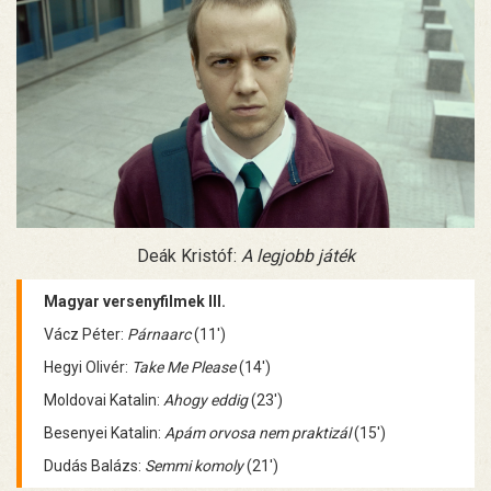
Deák Kristóf:
A legjobb játék
Magyar versenyfilmek III.
Vácz Péter:
Párnaarc
(11')
Hegyi Olivér:
Take Me Please
(14')
Moldovai Katalin:
Ahogy eddig
(23')
Besenyei Katalin:
Apám orvosa nem praktizál
(15')
Dudás Balázs:
Semmi komoly
(21')