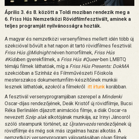
Április 3. és 8. között a Toldi moziban rendezik meg a
6. Friss Hús Nemzetközi Rövidfilmfesztivált, aminek a
teljes programját nyilvánosságra hozták.
A magyar és nemzetközi versenyfilmes mellett idén több új
szekcióval bővült a hat napon át tartó rövidfilmes fesztivál.
Friss Hús @Midnight
néven horrorfilmek,
Friss Hús
#Kids
ben gyerekfilmek, a
Friss Hús #Queer
-ben LMBTQ
témájú filmek láthatóak, míg a
Friss Hús Presents: DokMA
szekcióban a Színház és Filmművészeti Főiskola
mesterszakos dokumentumfilm-készítőinek munkái
lesznek láthatóak, azokról a filmekről
itt írtunk
korábban.
A fesztivál versenyprogramjában szerepel a
Mindenki
Oscar-díjas rendezőjének, Deák Kristóf új rövidfilmje, Bucsi
Réka Berlinálén díjazott animációs filmje, a diák Oscar-ra
nevezett
Szép alak
alkotójának munkája, az Irinyi Jánosról
szóló steampunk történet, az
Újratervezés
rendezőjének új
rövidfilmje és még sok más izgalmas hazai alkotás. A
nemzetközi versenyprogram válogatásában olyan filmek