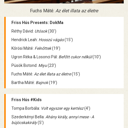
Fuchs Máté:
Az élet illata az életre
Friss Hús Presents: DokMa
Réthy Dávid:
Utósok
(30')
Hendrick Leah:
Hosszú vágás
(15')
Kőrösi Máté:
Felnőttek
(19')
Ugron Réka & Losonci Pál:
Befőtt cukor nélkül
(10')
Püsök Botond:
Miyu
(23')
Fuchs Máté:
Az élet illata az életre
(15')
Bartha Máté:
Bajnok
(19')
Friss Hús #Kids
Tompa Borbála:
Volt egyszer egy kertész
(4')
Szederkényi Bella:
Ahány király, annyi mese - A
bújócskakirály
(5')