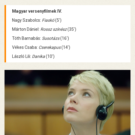
Magyar versenyfilmek IV.
Nagy Szabolcs:
Fiaskó
(5')
Márton Dániel:
Rossz színész
(35')
Tóth Barnabás:
Susotázs
(16')
Vékes Csaba:
Cserekapus
(14')
László Lili:
Danika
(10')