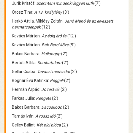
Jurik Kristóf:
Szerintem mindenki legyen kufli
(7')
Orosz Tina:
A 13. királylány
(3')
Herkó Attila, Miklósy Zoltán:
Janó Manó és az elveszett
harmatcseppek
(12')
Kovács Márton:
Az égig érő fa
(12')
Kovács Márton:
Bab Berci köve
(9')
Bakos Barbara:
Hullahopp
(2')
Bertóti Attila:
Somhatalom
(2')
Gellár Csaba:
Tavaszi medvedal
(2')
Bognár Éva Katinka:
Reggeli
(2')
Hermán Árpád:
Jó testvér
(2')
Farkas Júlia:
Rengete
(2')
Bakos Barbara:
Dacoskodó
(2')
Tamás Iván:
A rossz idő
(2')
Gelley Bálint:
Két pici pióca
(2')