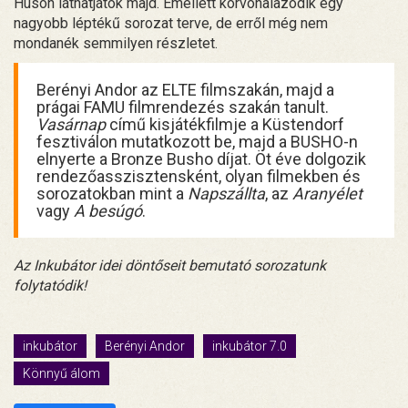
Húson láthatjátok majd. Emellett körvonalazódik egy
nagyobb léptékű sorozat terve, de erről még nem
mondanék semmilyen részletet.
Berényi Andor az ELTE filmszakán, majd a
prágai FAMU filmrendezés szakán tanult.
Vasárnap
című kisjátékfilmje a Küstendorf
fesztiválon mutatkozott be, majd a BUSHO-n
elnyerte a Bronze Busho díjat. Öt éve dolgozik
rendezőasszisztensként, olyan filmekben és
sorozatokban mint a
Napszállta
, az
Aranyélet
vagy
A besúgó
.
Az Inkubátor idei döntőseit bemutató sorozatunk
folytatódik!
inkubátor
Berényi Andor
inkubátor 7.0
Könnyű álom