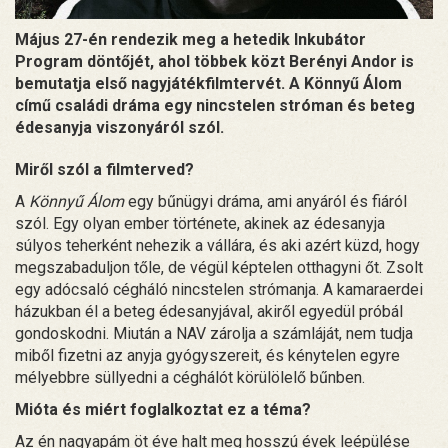
Május 27-én rendezik meg a hetedik Inkubátor
Program döntőjét, ahol többek közt Berényi Andor is
bemutatja első nagyjátékfilmtervét. A Könnyű Álom
című családi dráma egy nincstelen stróman és beteg
édesanyja viszonyáról szól.
Miről szól a filmterved?
A
Könnyű Álom
egy bűnügyi dráma, ami anyáról és fiáról
szól. Egy olyan ember története, akinek az édesanyja
súlyos teherként nehezik a vállára, és aki azért küzd, hogy
megszabaduljon tőle, de végül képtelen otthagyni őt. Zsolt
egy adócsaló cégháló nincstelen strómanja. A kamaraerdei
házukban él a beteg édesanyjával, akiről egyedül próbál
gondoskodni. Miután a NAV zárolja a számláját, nem tudja
miből fizetni az anyja gyógyszereit, és kénytelen egyre
mélyebbre süllyedni a céghálót körülölelő bűnben.
Mióta és miért foglalkoztat ez a téma?
Az én nagyapám öt éve halt meg hosszú évek leépülése