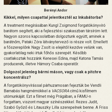
Berényi Andor
Kikkel, milyen csapattal jelentkeztél az Inkubátorba?
A treatment megírásában Kungl Zsigmond forgatókönyvíró
barátom segített, aki a fejlesztési szakaszban társíróm lett.
Nagyon szoros kapcsolatban dolgoztunk együtt, aminek a
barátnőm, Pataki Zóra látványtervező is része volt. Emellett
a főszereplőnk Nagy Zsolt is elejétől kezdve velünk van,
gyakorlatilag neki írtuk főhős szerepét. Később
csatlakoztak hozzánk Kenesei Edina, majd Katona Tamás
producerek, illetve Hámory Csaba operatőr.
Dolgozol jelenleg bármi máson, vagy csak a pitchre
koncentrálsz?
A forgatókönyvírással párhuzamosan fejeztük be Vendli
Barnabás hangmérnökkel a
VACSORA
című kisfilmem
utómunkáját. Ezt a filmet még Prágában, a FAMU-n
forgattam, viszont magyar színészekkel. Rezes Judit,
Szabó Győző és Litauszky Lilla szerepelnek benne. A Friss