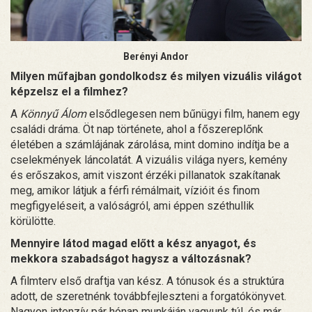
Berényi Andor
Milyen műfajban gondolkodsz és milyen vizuális világot
képzelsz el a filmhez?
A
Könnyű Álom
elsődlegesen nem bűnügyi film, hanem egy
családi dráma. Öt nap története, ahol a főszereplőnk
életében a számlájának zárolása, mint domino indítja be a
cselekmények láncolatát. A vizuális világa nyers, kemény
és erőszakos, amit viszont érzéki pillanatok szakítanak
meg, amikor látjuk a férfi rémálmait, vízióit és finom
megfigyeléseit, a valóságról, ami éppen széthullik
körülötte.
Mennyire látod magad előtt a kész anyagot, és
mekkora szabadságot hagysz a változásnak?
A filmterv első draftja van kész. A tónusok és a struktúra
adott, de szeretnénk továbbfejleszteni a forgatókönyvet.
Nagyon intenzív pár hónap munkáján vagyunk túl, és már