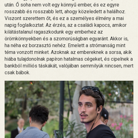
után. Ő soha nem volt egy könnyű ember, és ez egyre
rosszabb és rosszabb lett, ahogy közeledett a halálhoz.
Viszont szerettem őt, és ez a személyes élmény a mai
napig foglalkoztat. Az érzés, az a családi kapocs, amikor
kilátástalanul ragaszkodunk egy emberhez az
örömkönnyekben és a szomorúságban egyaránt. Akkor is,
ha néha ez borzasztó nehéz. Emelett a strómanság mint
téma vonzott minket. Azoknak az embereknek a sorsa, akik
hiába tulajdonolnak papíron hatalmas cégeket, és cipelnek a
bankból milliós táskákát, valójában semmilyük nincsen, mert
csak bábok.