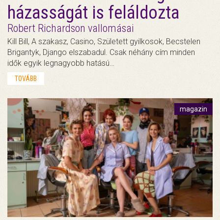
házasságát is feláldozta
Robert Richardson vallomásai
Kill Bill, A szakasz, Casino, Született gyilkosok, Becstelen
Brigantyk, Django elszabadul. Csak néhány cím minden
idők egyik legnagyobb hatású…
TOVÁBB
magazin