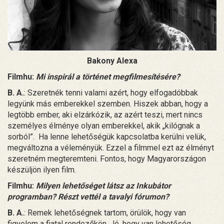
Bakony Alexa
Filmhu:
Mi inspirál a történet megfilmesítésére?
B. A.
: Szeretnék tenni valami azért, hogy elfogadóbbak
legyünk más emberekkel szemben. Hiszek abban, hogy a
legtöbb ember, aki elzárkózik, az azért teszi, mert nincs
személyes élménye olyan emberekkel, akik „kilógnak a
sorból”. Ha lenne lehetőségük kapcsolatba kerülni velük,
megváltozna a véleményük. Ezzel a filmmel ezt az élményt
szeretném megteremteni. Fontos, hogy Magyarországon
készüljön ilyen film.
Filmhu:
Milyen lehetőséget látsz az Inkubátor
programban? Részt vettél a tavalyi fórumon?
B. A.
: Remek lehetőségnek tartom, örülök, hogy van
figyelem a fiatal rendezőkön. Jó, hogy van lehetőség