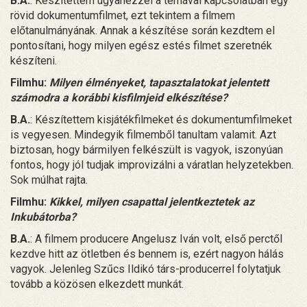
B.A.
: Készítettem ugyanezzel a témával kapcsolatban egy
rövid dokumentumfilmet, ezt tekintem a filmem
előtanulmányának. Annak a készítése során kezdtem el
pontosítani, hogy milyen egész estés filmet szeretnék
készíteni.
Filmhu:
Milyen élményeket, tapasztalatokat jelentett
számodra a korábbi kisfilmjeid elkészítése?
B.A.
: Készítettem kisjátékfilmeket és dokumentumfilmeket
is vegyesen. Mindegyik filmemből tanultam valamit. Azt
biztosan, hogy bármilyen felkészült is vagyok, iszonyúan
fontos, hogy jól tudjak improvizálni a váratlan helyzetekben.
Sok múlhat rajta.
Filmhu:
Kikkel, milyen csapattal jelentkeztetek az
Inkubátorba?
B.A.
: A filmem producere Angelusz Iván volt, első perctől
kezdve hitt az ötletben és bennem is, ezért nagyon hálás
vagyok. Jelenleg Szűcs Ildikó társ-producerrel folytatjuk
tovább a közösen elkezdett munkát.