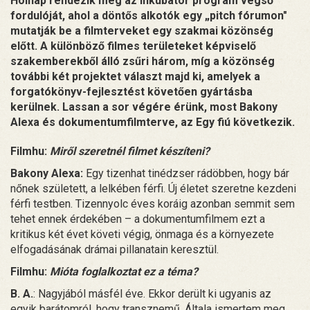
Holnap rendezik meg az Inkubátor program végső
fordulóját, ahol a döntős alkotók egy „pitch fórumon"
mutatják be a filmterveket egy szakmai közönség
előtt. A különböző filmes területeket képviselő
szakemberekből álló zsűri három, míg a közönség
további két projektet választ majd ki, amelyek a
forgatókönyv-fejlesztést követően gyártásba
kerülnek. Lassan a sor végére érünk, most Bakony
Alexa és dokumentumfilmterve, az Egy fiú következik.
Filmhu:
Miről szeretnél filmet készíteni?
Bakony Alexa:
Egy tizenhat tinédzser rádöbben, hogy bár
nőnek született, a lelkében férfi. Új életet szeretne kezdeni
férfi testben. Tizennyolc éves koráig azonban semmit sem
tehet ennek érdekében – a dokumentumfilmem ezt a
kritikus két évet követi végig, önmaga és a környezete
elfogadásának drámai pillanatain keresztül.
Filmhu:
Mióta foglalkoztat ez a téma?
B. A.
: Nagyjából másfél éve. Ekkor derült ki ugyanis az
egyik barátomról, hogy transznemű. Általa ismertem meg,