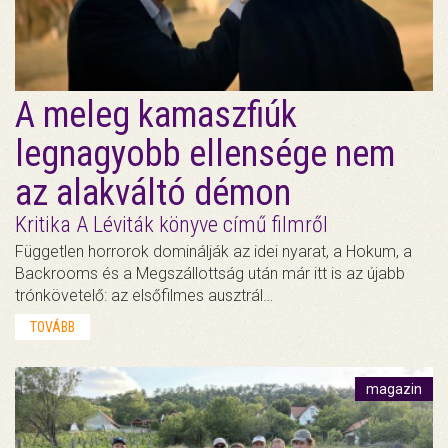
A meleg kamaszfiúk
legnagyobb ellensége nem
az alakváltó démon
Kritika A Léviták könyve című filmről
Független horrorok dominálják az idei nyarat, a Hokum, a
Backrooms és a Megszállottság után már itt is az újabb
trónkövetelő: az elsőfilmes ausztrál…
TOVÁBB
magazin