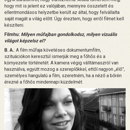
hogy mit is jelent ez valójában, mennyire összetett és
ellentmondásos helyzetbe került az által, hogy felvállalta
saját magát a világ előtt. Úgy éreztem, hogy erről filmet kell
készíteni.
Filmhu:
Milyen műfajban gondolkodsz, milyen vizuális
világot képzelsz el?
B. A.
: A film műfaja követéses dokumentumfilm,
szituációkon keresztül ismerjük meg a főhős és a
környezete történetét. A kamera végig válltámaszról van
használva, együtt mozog a szereplőkkel, ettől nagyon „élő”,
személyes hangulatú a film, szeretném, ha a néző a bőrén
érezné a főhős mindennapi küzdelmét.