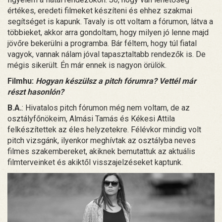
értékes, eredeti filmeket készíteni és ehhez szakmai
segítséget is kapunk. Tavaly is ott voltam a fórumon, látva a
többieket, akkor arra gondoltam, hogy milyen jó lenne majd
jövőre bekerülni a programba. Bár féltem, hogy túl fiatal
vagyok, vannak nálam jóval tapasztaltabb rendezők is. De
mégis sikerült. Én már ennek is nagyon örülök.
Filmhu:
Hogyan készülsz a pitch fórumra? Vettél már
részt hasonlón?
B.A.
: Hivatalos pitch fórumon még nem voltam, de az
osztályfőnökeim, Almási Tamás és Kékesi Attila
felkészítettek az éles helyzetekre. Félévkor mindig volt
pitch vizsgánk, ilyenkor meghívtak az osztályba neves
filmes szakembereket, akiknek bemutattuk az aktuális
filmterveinket és akiktől visszajelzéseket kaptunk.