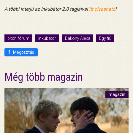
A többi interjú az Inkubátor 2.0 tagjaival
itt olvasható
!
pitch fórum
inkubátor
Bakony Alexa
Egy fiú
Megosztás
Még több magazin
magazin