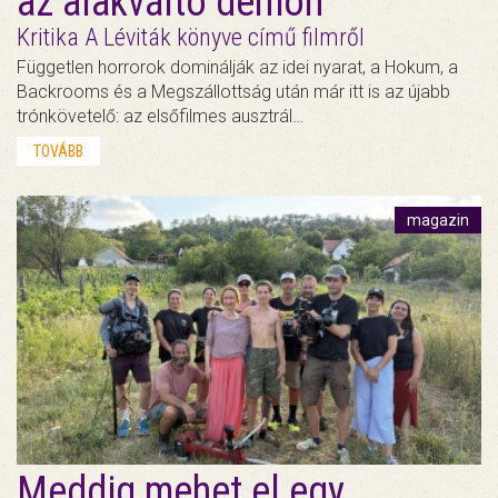
az alakváltó démon
Kritika A Léviták könyve című filmről
Független horrorok dominálják az idei nyarat, a Hokum, a
Backrooms és a Megszállottság után már itt is az újabb
trónkövetelő: az elsőfilmes ausztrál…
TOVÁBB
magazin
Meddig mehet el egy