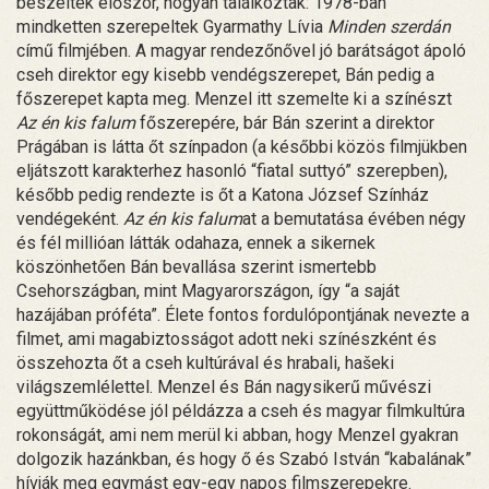
beszéltek először, hogyan találkoztak: 1978-ban
mindketten szerepeltek Gyarmathy Lívia
Minden szerdán
című filmjében. A magyar rendezőnővel jó barátságot ápoló
cseh direktor egy kisebb vendégszerepet, Bán pedig a
főszerepet kapta meg. Menzel itt szemelte ki a színészt
Az én kis falum
főszerepére, bár Bán szerint a direktor
Prágában is látta őt színpadon (a későbbi közös filmjükben
eljátszott karakterhez hasonló “fiatal suttyó” szerepben),
később pedig rendezte is őt a Katona József Színház
vendégeként.
Az én kis falum
at a bemutatása évében négy
és fél millióan látták odahaza, ennek a sikernek
köszönhetően Bán bevallása szerint ismertebb
Csehországban, mint Magyarországon, így “a saját
hazájában próféta”. Élete fontos fordulópontjának nevezte a
filmet, ami magabiztosságot adott neki színészként és
összehozta őt a cseh kultúrával és hrabali, hašeki
világszemlélettel. Menzel és Bán nagysikerű művészi
együttműködése jól példázza a cseh és magyar filmkultúra
rokonságát, ami nem merül ki abban, hogy Menzel gyakran
dolgozik hazánkban, és hogy ő és Szabó István “kabalának”
hívják meg egymást egy-egy napos filmszerepekre.