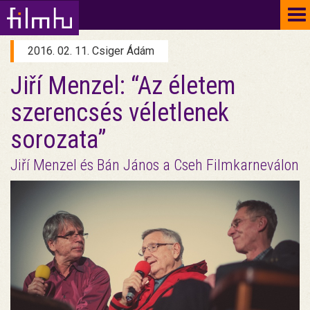
To
na
2016. 02. 11. Csiger Ádám
Jiří Menzel: “Az életem
szerencsés véletlenek
sorozata”
Jiří Menzel és Bán János a Cseh Filmkarneválon