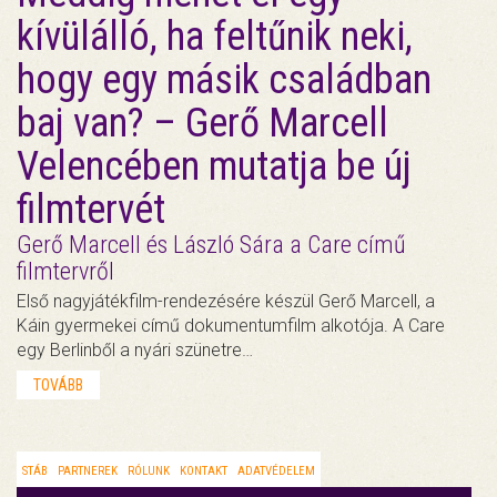
kívülálló, ha feltűnik neki,
hogy egy másik családban
baj van? – Gerő Marcell
Velencében mutatja be új
filmtervét
Gerő Marcell és László Sára a Care című
filmtervről
Első nagyjátékfilm-rendezésére készül Gerő Marcell, a
Káin gyermekei című dokumentumfilm alkotója. A Care
egy Berlinből a nyári szünetre…
TOVÁBB
STÁB
PARTNEREK
RÓLUNK
KONTAKT
ADATVÉDELEM