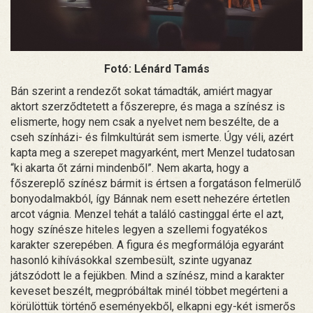
Fotó: Lénárd Tamás
Bán szerint a rendezőt sokat támadták, amiért magyar
aktort szerződtetett a főszerepre, és maga a színész is
elismerte, hogy nem csak a nyelvet nem beszélte, de a
cseh színházi- és filmkultúrát sem ismerte. Úgy véli, azért
kapta meg a szerepet magyarként, mert Menzel tudatosan
“ki akarta őt zárni mindenből”. Nem akarta, hogy a
főszereplő színész bármit is értsen a forgatáson felmerülő
bonyodalmakból, így Bánnak nem esett nehezére értetlen
arcot vágnia. Menzel tehát a találó castinggal érte el azt,
hogy színésze hiteles legyen a szellemi fogyatékos
karakter szerepében. A figura és megformálója egyaránt
hasonló kihívásokkal szembesült, szinte ugyanaz
játszódott le a fejükben. Mind a színész, mind a karakter
keveset beszélt, megpróbáltak minél többet megérteni a
körülöttük történő eseményekből, elkapni egy-két ismerős