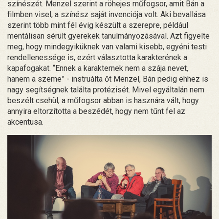
színészét. Menzel szerint a röhejes műfogsor, amit Bán a
filmben visel, a színész saját invenciója volt. Aki bevallása
szerint több mint fél évig készült a szerepre, például
mentálisan sérült gyerekek tanulmányozásával. Azt figyelte
meg, hogy mindegyiküknek van valami kisebb, egyéni testi
rendellenessége is, ezért választotta karakterének a
kapafogakat. “Ennek a karakternek nem a szája nevet,
hanem a szeme” - instruálta őt Menzel, Bán pedig ehhez is
nagy segítségnek találta protézisét. Mivel egyáltalán nem
beszélt csehül, a műfogsor abban is hasznára vált, hogy
annyira eltorzította a beszédét, hogy nem tűnt fel az
akcentusa.