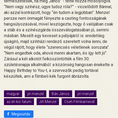
természetesek, na meg János” - tette hozzá mosolyogva.
“Nem vagy színész, ugye tudsz róla?” - viccelődött Bánnal,
aki azzal kontrázott, hogy “én tudom a legjobban”. Menzel
persze nem önmagát fényezte a casting fontosságának
hangsúlyozásával, mivel leszögezte, hogy ő valójában csak
a stáb és a színészgárda összeválogatásában jó, semmi
másban. Mesélt egy keveset a pályájáról is: eredetileg
újságíró, majd színházi rendező szeretett volna lenni, de
végül rájött, hogy élete “szerencsés véletlenek sorozata”.
“Nem engedtek oda, ahová menni akartam, és így lett jó”.
Zárásul a két alkotót felköszöntötték a film 30.
születésnapja alkalmából: a közönség hangosan énekelte a
Happy Birthday to You-t, a szervezők pedig tortával
készültek, ami a filmbeli kék furgont ábrázolta.
magyar
jiri menzel
Bán János
jirí menzel
az én kis falum
Jiří Menzel
Cseh Filmkarnevál
Megosztás