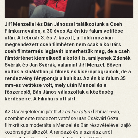
Jiří Menzellel és Bán Jánossal találkoztunk a Cseh
Filmkarneválon, a 30 éves Az én kis falum vetítése
után. A február 3. és 7. között, a Toldi moziban
megrendezett cseh filmhéten nem csak a kortárs
cseh filmtermés legjavát ismerhettük meg, de a cseh
filmtörténet kiemelkedő alkotóit is, amilyenek Zdeněk
Svěrák és Jan Svěrák, valamint Jiří Menzel. Bőven
voltak a kínálatban jó filmek és kísérőprogramok, de a
rendezvény fénypontja a kultikus Az én kis falum 35
mm-es vetítése volt, mely után Menzel és a
főszereplő, Bán János válaszoltak a közönség
kérdéseire. A Filmhu is ott járt.
Az Oscar-jelölésig jutott
Az én kis falum
február 6-án,
szombat este rendezett vetítése után Csákvári Géza
filmkritikus moderálta a Menzel és Bán részvételével zajló
közönségtalálkozót. A rendező és a színész arról