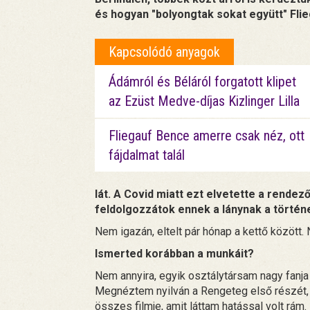
és hogyan "bolyongtak sokat együtt" Fli
Kapcsolódó anyagok
Ádámról és Béláról forgatott klipet
az Ezüst Medve-díjas Kizlinger Lilla
Fliegauf Bence amerre csak néz, ott
fájdalmat talál
lát. A Covid miatt ezt elvetette a rende
feldolgozzátok ennek a lánynak a történ
Nem igazán, eltelt pár hónap a kettő között.
Ismerted korábban a munkáit?
Nem annyira, egyik osztálytársam nagy fanja
Megnéztem nyilván a Rengeteg első részét, a D
összes filmje, amit láttam hatással volt rám.