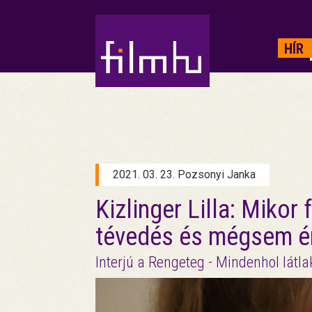
HIRDETÉS
HÍR
2021. 03. 23. Pozsonyi Janka
Kizlinger Lilla: Mikor
tévedés és mégsem én
Interjú a Rengeteg - Mindenhol látl