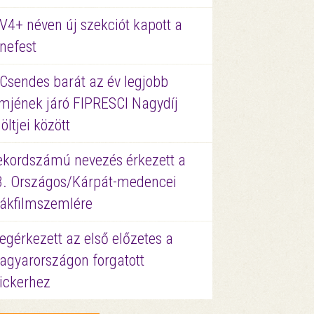
V4+ néven új szekciót kapott a
nefest
 Csendes barát az év legjobb
lmjének járó FIPRESCI Nagydíj
löltjei között
ekordszámú nevezés érkezett a
3. Országos/Kárpát-medencei
iákfilmszemlére
gérkezett az első előzetes a
agyarországon forgatott
ickerhez