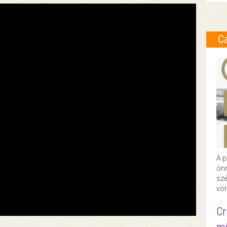
C
A p
önr
szé
vör
Cr