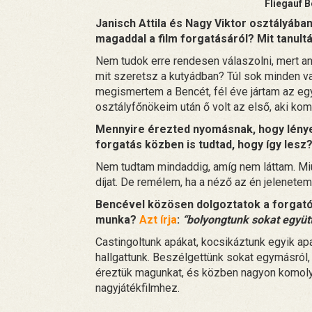
Fliegauf B
Janisch Attila és Nagy Viktor osztályába
magaddal a
film forgatásáról? Mit tanult
Nem tudok erre rendesen válaszolni, mert an
mit szeretsz a kutyádban? Túl sok minden va
megismertem a Bencét, fél éve jártam az egy
osztályfőnökeim után ő volt az első, aki kom
Mennyire érezted nyomásnak, hogy lénye
forgatás közben is tudtad, hogy így lesz
Nem tudtam mindaddig, amíg nem láttam. Miu
díjat. De remélem, ha a néző az én jeleneteme
Bencével közösen dolgoztatok a forgatókö
munka?
Azt írja
:
“bolyongtunk sokat együt
Castingoltunk apákat, kocsikáztunk egyik ap
hallgattunk. Beszélgettünk sokat egymásról,
éreztük magunkat, és közben nagyon komoly 
nagyjátékfilmhez.