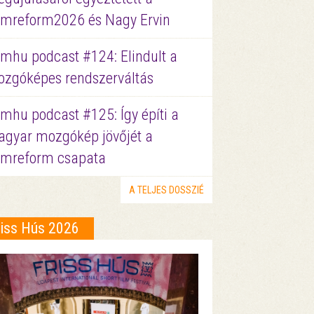
lmreform2026 és Nagy Ervin
lmhu podcast #124: Elindult a
zgóképes rendszerváltás
lmhu podcast #125: Így építi a
gyar mozgókép jövőjét a
lmreform csapata
A TELJES DOSSZIÉ
riss Hús 2026