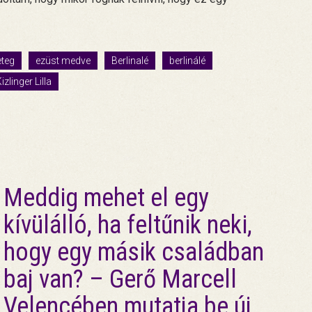
teg
ezüst medve
Berlinalé
berlinálé
izlinger Lilla
Meddig mehet el egy
kívülálló, ha feltűnik neki,
hogy egy másik családban
baj van? – Gerő Marcell
Velencében mutatja be új