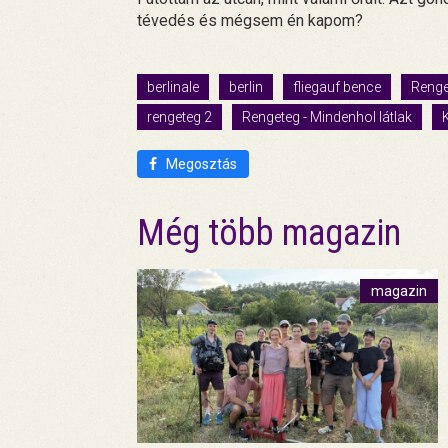
tévedés és mégsem én kapom?
berlinale
berlin
fliegauf bence
Renge
rengeteg 2
Rengeteg - Mindenhol látlak
K
Megosztás
Még több magazin
magazin