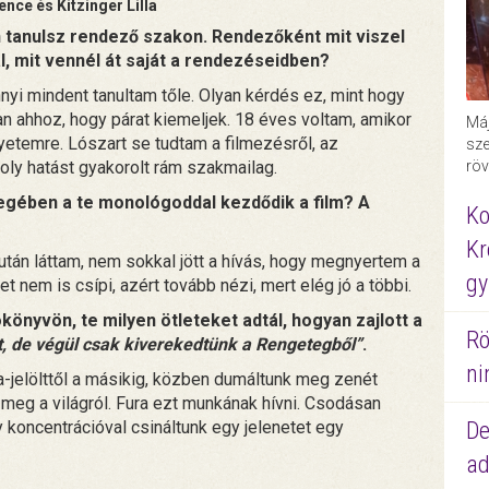
ence és Kitzinger Lilla
n tanulsz rendező szakon. Rendezőként mit viszel
ál, mit vennél át saját a rendezéseidben?
nyi mindent tanultam tőle. Olyan kérdés ez, mint hogy
n ahhoz, hogy párat kiemeljek. 18 éves voltam, amikor
Máj
etemre. Lószart se tudtam a filmezésről, az
sze
oly hatást gyakorolt rám szakmailag.
röv
gében a te monológoddal kezdődik a film? A
Ko
?
Kr
tán láttam, nem sokkal jött a hívás, hogy megnyertem a
gy
t nem is csípi, azért tovább nézi, mert elég jó a többi.
nyvön, te milyen ötleteket adtál, hogyan zajlott a
Rö
t, de végül csak kiverekedtünk a Rengetegből”
.
ni
a-jelölttől a másikig, közben dumáltunk meg zenét
 meg a világról. Fura ezt munkának hívni. Csodásan
koncentrációval csináltunk egy jelenetet egy
De
ad