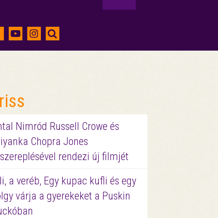
riss
ntal Nimród Russell Crowe és
riyanka Chopra Jones
szereplésével rendezi új filmjét
li, a veréb, Egy kupac kufli és egy
lgy várja a gyerekeket a Puskin
uckóban