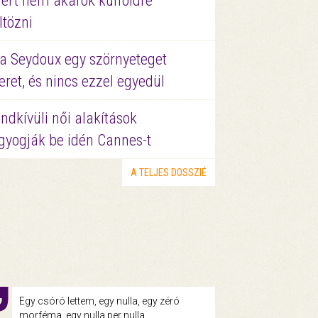
ért nem akarok külföldre
ltözni
a Seydoux egy szörnyeteget
eret, és nincs ezzel egyedül
ndkívüli női alakítások
gyogják be idén Cannes-t
A TELJES DOSSZIÉ
Egy csóró lettem, egy nulla, egy zéró
morféma, egy nulla per nulla.