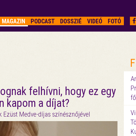
MAGAZIN
PODCAST
DOSSZIÉ
VIDEÓ
FOTÓ
F
A
P
 fognak felhívni, hogy ez egy
fő
 kapom a díjat?
Vi
ak Ezüst Medve-díjas színésznőjével
Tö
K