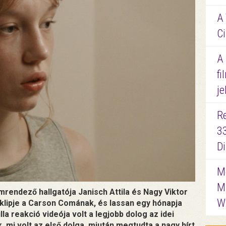
A 
Ci
A
fi
je
R
3
D
Me
M
rendező hallgatója Janisch Attila és Nagy Viktor
W
oklipje a Carson Comának, és lassan egy hónapja
la reakció videója volt a legjobb dolog az idei
k, mi volt az első dolga, miután megtudta a nagy hírt