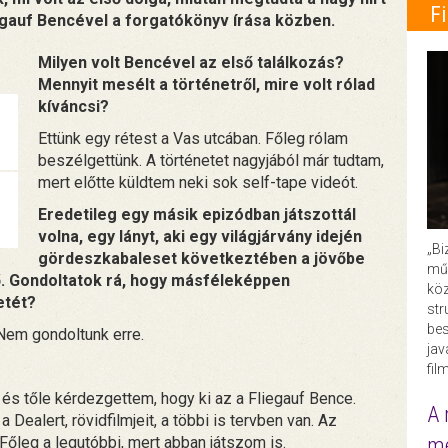
F
egauf Bencével a forgatókönyv írása közben.
Milyen volt Bencével az első találkozás?
Mennyit mesélt a történetről, mire volt rólad
kíváncsi?
Ettünk egy rétest a Vas utcában. Főleg rólam
beszélgettünk. A történetet nagyjából már tudtam,
mert előtte küldtem neki sok self-tape videót.
Eredetileg egy másik epizódban játszottál
volna, egy lányt, aki egy világjárvány idején
„Bi
gördeszkabaleset következtében a jövőbe
műk
ző. Gondoltatok rá, hogy másféleképpen
köz
etét?
str
bes
 Nem gondoltunk erre.
ja
fil
 és tőle kérdezgettem, hogy ki az a Fliegauf Bence.
A 
ealert, rövidfilmjeit, a többi is tervben van. Az
me
 Főleg a legutóbbi, mert abban játszom is.