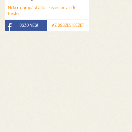
Nekem lámpást adott kezembe az Úr
Pesten
OSZD MEG!
AZ ÖSSZES IDÉZET