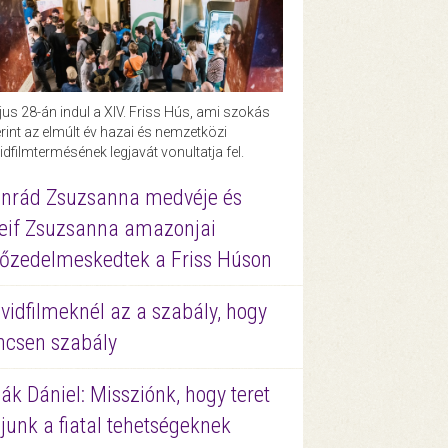
us 28-án indul a XIV. Friss Hús, ami szokás
rint az elmúlt év hazai és nemzetközi
idfilmtermésének legjavát vonultatja fel.
nrád Zsuzsanna medvéje és
eif Zsuzsanna amazonjai
őzedelmeskedtek a Friss Húson
vidfilmeknél az a szabály, hogy
ncsen szabály
ák Dániel: Missziónk, hogy teret
junk a fiatal tehetségeknek