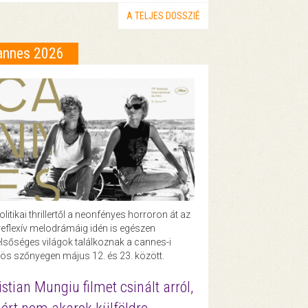
A TELJES DOSSZIÉ
annes 2026
olitikai thrillertől a neonfényes horroron át az
eflexív melodrámáig idén is egészen
lsőséges világok találkoznak a cannes-i
ös szőnyegen május 12. és 23. között.
istian Mungiu filmet csinált arról,