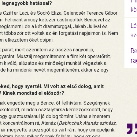
mi
 a legnagyobb hatással?
kö
és Cziffer Laci, és Sodró Eliza, Gelencsér Terence Gábor
m. Felíciánt amúgy kétszer castingoltuk Bencével az
Lé
egismerni, de a két dramaturggal, Jakab Julival és
rt többször ott voltak az én forgatási napjaimon is. Nem
sz
n elkezdtem őket csípni.
párat, mert szerintem az összes nagyon jó,
Re
gyaránt. Muszáj megemlítenem a film két operatőrét,
ra
em kiváló, alázatos és minőségi munkát végeztek a
 de ha mindenki nevét megemlíteném, akkor ez egy
ed, hogy nyertél. Mi volt az első dolog, amit
l? Kinek mondtad el először?
ak engedte meg a Bence, őt felhívtam. Szegénynek
sokkolódott, minden osztálytársa kérdezősködött, hogy
hogy gusztustalanul jó dolog történt. Utána elmentem
 koncentrálnom rá, Atanáz (
Babinchak Atanáz színész,
már megvette a pezsgőt és várt rám, hogy ünnepeljünk.
ndoltam, hogy mikor fognak felhívni, hogy ez egy