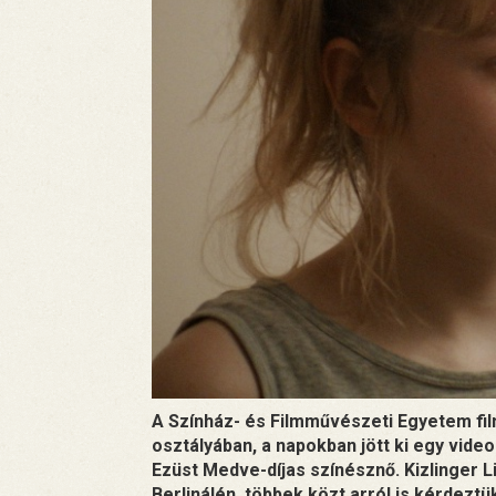
A Színház- és Filmművészeti Egyetem film
osztályában, a napokban jött ki egy vide
Ezüst Medve-díjas színésznő. Kizlinger Lil
Berlinálén, többek közt arról is kérdeztü