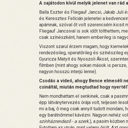
A sajátodon kívül melyik jelenet van rád
Balla Eszter és Fliegauf Jancsi, Jakab Juli 
és Keresztes Felícián jelenetei a kedvencei
apámnak, szóval őt volt szerencsém kicsit m
Fliegauf Jancsival is sok időt tölthettem, me
csak színészként, hanem emberileg is nagyo
Viszont szarul érzem magam, hogy kiemelek 
rendezésileg, operatőrileg és színészileg e
Gyuricza Matyit és Nyoszoli Ákost, szerint
filmben (mint ahogy sokan mások is persze,
nagyon hosszú interjú lenne).
Csodás a videó, ahogy Bence elmeséli nek
csináltál, miután megtudtad hogy nyerté
Nem mondhattam el senkinek, csak a pasimn
épp látványtervezés órája volt, teljesen le
mi a baj, ő meg csak annyit tudott mondani, 
egy barátnőmmel kávézni. Nagyon nehéz volt
színházrendező - a szerk.
), a pasim közben 
Futottam az utcán, mint valami őrült. Azt go