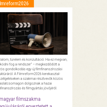
ilmreform2026
zalom, türelem és konzultáció. Ha ez megvan,
ödni fog a rendszer” – megkezdődött a
ös gondolkodás egy új filmfinanszírozási
uktúráról. A Filmreform2026 kerekasztal-
zélgetéseken a szakmai résztvevők közös
vaslatcsomagon dolgoznak a hazai
mfinanszírozás és filmgyártás jövőjéről.
magyar filmszakma
gújulásáról egyeztetett a