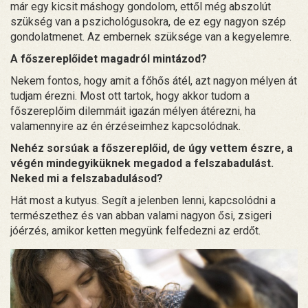
már egy kicsit máshogy gondolom, ettől még abszolút
szükség van a pszichológusokra, de ez egy nagyon szép
gondolatmenet. Az embernek szüksége van a kegyelemre.
A főszereplőidet magadról mintázod?
Nekem fontos, hogy amit a főhős átél, azt nagyon mélyen át
tudjam érezni. Most ott tartok, hogy akkor tudom a
főszereplőim dilemmáit igazán mélyen átérezni, ha
valamennyire az én érzéseimhez kapcsolódnak.
Nehéz sorsúak a főszereplőid, de úgy vettem észre, a
végén mindegyiküknek megadod a felszabadulást.
Neked mi a felszabadulásod?
Hát most a kutyus. Segít a jelenben lenni, kapcsolódni a
természethez és van abban valami nagyon ősi, zsigeri
jóérzés, amikor ketten megyünk felfedezni az erdőt.