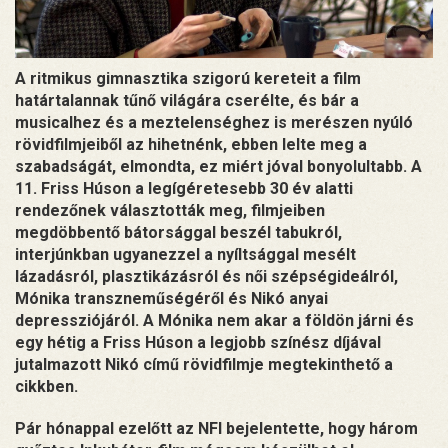
A ritmikus gimnasztika szigorú kereteit a film
határtalannak tűnő világára cserélte, és bár a
musicalhez és a meztelenséghez is merészen nyúló
rövidfilmjeiből az hihetnénk, ebben lelte meg a
szabadságát, elmondta, ez miért jóval bonyolultabb. A
11. Friss Húson a legígéretesebb 30 év alatti
rendezőnek választották meg, filmjeiben
megdöbbentő bátorsággal beszél tabukról,
interjúnkban ugyanezzel a nyíltsággal mesélt
lázadásról, plasztikázásról és női szépségideálról,
Mónika transzneműségéről és Nikó anyai
depressziójáról. A Mónika nem akar a földön járni és
egy hétig a Friss Húson a legjobb színész díjával
jutalmazott Nikó című rövidfilmje megtekinthető a
cikkben.
Pár hónappal ezelőtt az NFI bejelentette, hogy három