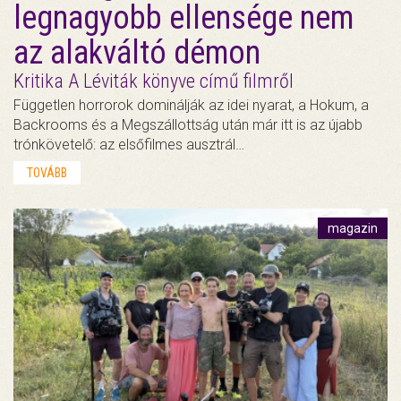
legnagyobb ellensége nem
az alakváltó démon
Kritika A Léviták könyve című filmről
Független horrorok dominálják az idei nyarat, a Hokum, a
Backrooms és a Megszállottság után már itt is az újabb
trónkövetelő: az elsőfilmes ausztrál…
TOVÁBB
magazin