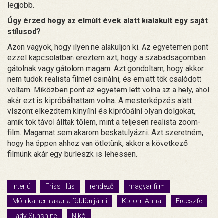
legjobb.
Úgy érzed hogy az elmúlt évek alatt kialakult egy saját
stílusod?
Azon vagyok, hogy ilyen ne alakuljon ki. Az egyetemen pont
ezzel kapcsolatban éreztem azt, hogy a szabadságomban
gátolnak vagy gátolom magam. Azt gondoltam, hogy akkor
nem tudok realista filmet csinálni, és emiatt tök csalódott
voltam. Miközben pont az egyetem lett volna az a hely, ahol
akár ezt is kipróbálhattam volna. A mesterképzés alatt
viszont elkezdtem kinyílni és kipróbálni olyan dolgokat,
amik tök távol álltak tőlem, mint a teljesen realista zoom-
film. Magamat sem akarom beskatulyázni. Azt szeretném,
hogy ha éppen ahhoz van ötletünk, akkor a következő
filmünk akár egy burleszk is lehessen.
interjú
Friss Hús
rendező
magyar film
Mónika nem akar a földön járni
Korom Anna
Freeszfe
Lady Sunshine
Nikó