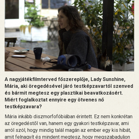
A nagyjátékfilmterved főszereplője, Lady Sunshine,
Mária, aki öregedésével járó testképzavartól szenved
és bármit megtesz egy plasztikai beavatkozásért.
Miért foglalkoztat ennyire egy ötvenes nő
testképzavara?
Mária inkább diszmorfofóbiában érintett. Ez nem konkrétan
az öregedéstől van, hanem egy gyakori testképzavar, ami
arról szól, hogy mindig talál magán az ember egy kis hibát,
amit felnagyít és mindent megtesz, hogy megszabaduljon