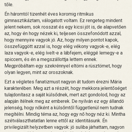
tőle.
Én háromtól tizenhét éves koromig ritmikus
gimnasztikáztam, válogatott voltam. Ez rengeteg mindent
jelent nekem, sok rosszat és egy kicsi jót is, de alapvetően
az, hogy én hogy nézek ki, teljesen összefonódott azzal,
hogy mennyire vagyok jó. Az, hogy milyen pontot kapok,
összefüggött azzal is, hogy elég vékony vagyok-e, elég
laza vagyok-e, elég ívelt-e a lábfejem, eléggé lemegy-e a
spiccem, és én a megszállottja lettem ennek.
Megpróbáltam egy szekrénnyel eltörni a rüsztömet, hogy
olyan legyen, mint az oroszoknak.
Ezt a végletes fanatizmust nagyon át tudom érezni Mária
karakterében. Meg azt a részét, hogy mekkora jelentőséget
tulajdonítasz a saját külsődnek, mert azt gondolod, hogy az
alapján ítélnek meg az emberek. De nyilván ez egy állandó
jelenség, hogy nőként a külsőmtől függetlenül nem tudnak
megítélni. Mindig téma az, hogy egy nő hogy néz ki. Mintha
szétválaszthatatlan lenne ettől az identitásunk. Én
privilegizált helyzetben vagyok: jó suliba járhattam, nagyon