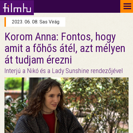
To
na
2023. 06. 08. Sas Virág
Korom Anna: Fontos, hogy
amit a főhős átél, azt mélyen
át tudjam érezni
Interjú a Nikó és a Lady Sunshine rendezőjével