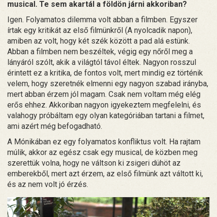
musical. Te sem akartál a földön járni akkoriban?
Igen. Folyamatos dilemma volt abban a filmben. Egyszer
írtak egy kritikát az első filmünkről (A nyolcadik napon),
amiben az volt, hogy két szék között a pad alá estünk.
Abban a filmben nem beszéltek, végig egy nőről meg a
lányáról szólt, akik a világtól távol éltek. Nagyon rosszul
érintett ez a kritika, de fontos volt, mert mindig ez történik
velem, hogy szeretnék elmenni egy nagyon szabad irányba,
mert abban érzem jól magam. Csak nem voltam még elég
erős ehhez. Akkoriban nagyon igyekeztem megfelelni, és
valahogy próbáltam egy olyan kategóriában tartani a filmet,
ami azért még befogadható.
A Mónikában ez egy folyamatos konfliktus volt. Ha rajtam
múlik, akkor az egész csak egy musical, de közben meg
szerettük volna, hogy ne váltson ki zsigeri dühöt az
emberekből, mert azt érzem, az első filmünk azt váltott ki,
és az nem volt jó érzés.