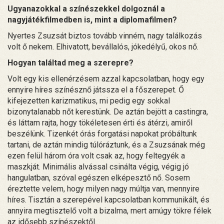
Ugyanazokkal a színészekkel dolgoznál a
nagyjátékfilmedben is, mint a diplomafilmen?
Nyertes Zsuzsát biztos tovább vinném, nagy találkozás
volt ő nekem. Elhivatott, bevállalós, jókedélyű, okos nő.
Hogyan találtad meg a szerepre?
Volt egy kis ellenérzésem azzal kapcsolatban, hogy egy
ennyire híres színésznő játssza el a főszerepet. Ő
kifejezetten karizmatikus, mi pedig egy sokkal
bizonytalanabb nőt kerestünk. De aztán bejött a castingra,
és láttam rajta, hogy tökéletesen érti és átérzi, amiről
beszélünk. Tizenkét órás forgatási napokat próbáltunk
tartani, de aztán mindig túlóráztunk, és a Zsuzsának még
ezen felül három óra volt csak az, hogy feltegyék a
maszkját. Minimális alvással csinálta végig, végig jó
hangulatban, szóval egészen elképesztő nő. Sosem
éreztette velem, hogy milyen nagy múltja van, mennyire
híres. Tisztán a szerepével kapcsolatban kommunikált, és
annyira megtisztelő volt a bizalma, mert amúgy tökre félek
az idősebb színészektől.