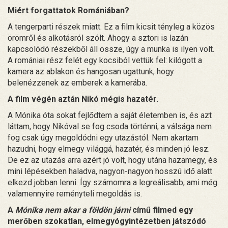
Miért forgattatok Romániában?
A tengerparti részek miatt. Ez a film kicsit tényleg a közös
örömről és alkotásról szólt. Ahogy a sztori is lazán
kapcsolódó részekből áll össze, úgy a munka is ilyen volt.
A romániai rész felét egy kocsiból vettük fel: kilógott a
kamera az ablakon és hangosan ugattunk, hogy
belenézzenek az emberek a kamerába.
A film végén aztán Nikó mégis hazatér.
A Mónika óta sokat fejlődtem a saját életemben is, és azt
láttam, hogy Nikóval se fog csoda történni, a válsága nem
fog csak úgy megoldódni egy utazástól. Nem akartam
hazudni, hogy elmegy világgá, hazatér, és minden jó lesz.
De ez az utazás arra azért jó volt, hogy utána hazamegy, és
mini lépésekben haladva, nagyon-nagyon hosszú idő alatt
elkezd jobban lenni. Így számomra a legreálisabb, ami még
valamennyire reményteli megoldás is.
A
Mónika nem akar a földön járni
című filmed egy
merőben szokatlan, elmegyógyintézetben játszódó