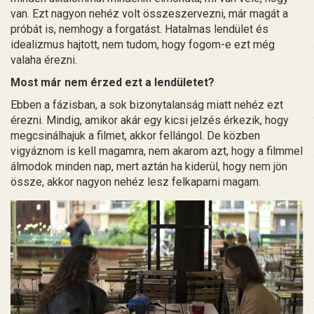
van. Ezt nagyon nehéz volt összeszervezni, már magát a
próbát is, nemhogy a forgatást. Hatalmas lendület és
idealizmus hajtott, nem tudom, hogy fogom-e ezt még
valaha érezni.
Most már nem érzed ezt a lendületet?
Ebben a fázisban, a sok bizonytalanság miatt nehéz ezt
érezni. Mindig, amikor akár egy kicsi jelzés érkezik, hogy
megcsinálhajuk a filmet, akkor fellángol. De közben
vigyáznom is kell magamra, nem akarom azt, hogy a filmmel
álmodok minden nap, mert aztán ha kiderül, hogy nem jön
össze, akkor nagyon nehéz lesz felkaparni magam.