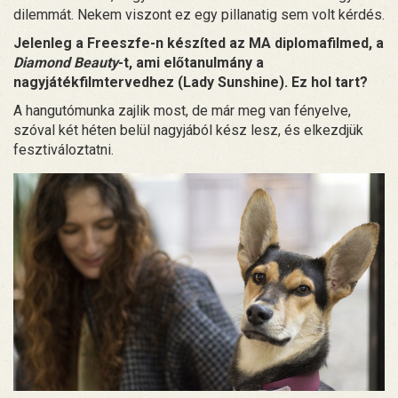
dilemmát. Nekem viszont ez egy pillanatig sem volt kérdés.
Jelenleg a Freeszfe-n készíted az MA diplomafilmed, a
Diamond Beauty
-t, ami előtanulmány a
nagyjátékfilmtervedhez (Lady Sunshine). Ez hol tart?
A hangutómunka zajlik most, de már meg van fényelve,
szóval két héten belül nagyjából kész lesz, és elkezdjük
fesztiváloztatni.