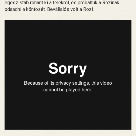
egész stáb rohant ki a telekről, és próbáltuk a Rozinak
odaadni a köntösét. Bevállalós volt a Rozi.