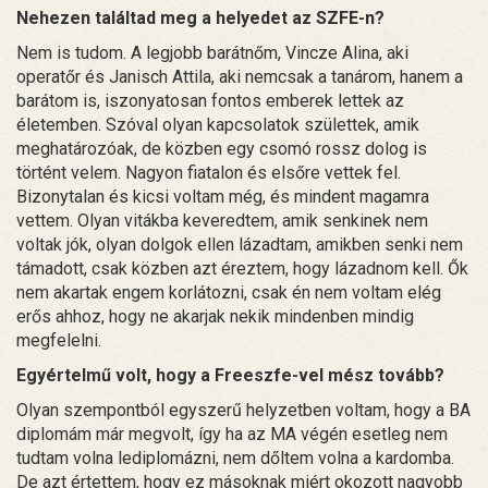
Nehezen találtad meg a helyedet az SZFE-n?
Nem is tudom. A legjobb barátnőm, Vincze Alina, aki
operatőr és Janisch Attila, aki nemcsak a tanárom, hanem a
barátom is, iszonyatosan fontos emberek lettek az
életemben. Szóval olyan kapcsolatok születtek, amik
meghatározóak, de közben egy csomó rossz dolog is
történt velem. Nagyon fiatalon és elsőre vettek fel.
Bizonytalan és kicsi voltam még, és mindent magamra
vettem. Olyan vitákba keveredtem, amik senkinek nem
voltak jók, olyan dolgok ellen lázadtam, amikben senki nem
támadott, csak közben azt éreztem, hogy lázadnom kell. Ők
nem akartak engem korlátozni, csak én nem voltam elég
erős ahhoz, hogy ne akarjak nekik mindenben mindig
megfelelni.
Egyértelmű volt, hogy a Freeszfe-vel mész tovább?
Olyan szempontból egyszerű helyzetben voltam, hogy a BA
diplomám már megvolt, így ha az MA végén esetleg nem
tudtam volna lediplomázni, nem dőltem volna a kardomba.
De azt értettem, hogy ez másoknak miért okozott nagyobb