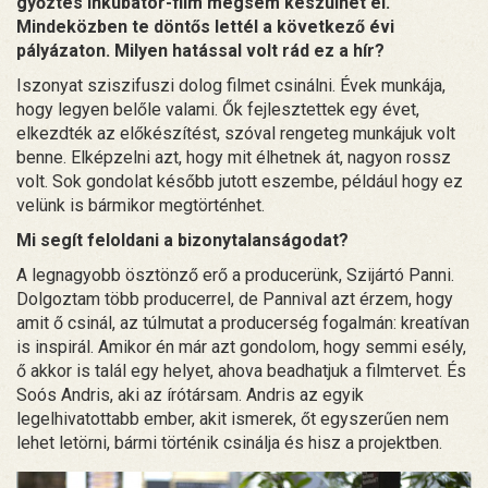
győztes Inkubátor-film mégsem készülhet el.
Mindeközben te döntős lettél a következő évi
pályázaton. Milyen hatással volt rád ez a hír?
Iszonyat sziszifuszi dolog filmet csinálni. Évek munkája,
hogy legyen belőle valami. Ők fejlesztettek egy évet,
elkezdték az előkészítést, szóval rengeteg munkájuk volt
benne. Elképzelni azt, hogy mit élhetnek át, nagyon rossz
volt. Sok gondolat később jutott eszembe, például hogy ez
velünk is bármikor megtörténhet.
Mi segít feloldani a bizonytalanságodat?
A legnagyobb ösztönző erő a producerünk, Szijártó Panni.
Dolgoztam több producerrel, de Pannival azt érzem, hogy
amit ő csinál, az túlmutat a producerség fogalmán: kreatívan
is inspirál. Amikor én már azt gondolom, hogy semmi esély,
ő akkor is talál egy helyet, ahova beadhatjuk a filmtervet. És
Soós Andris, aki az írótársam. Andris az egyik
legelhivatottabb ember, akit ismerek, őt egyszerűen nem
lehet letörni, bármi történik csinálja és hisz a projektben.