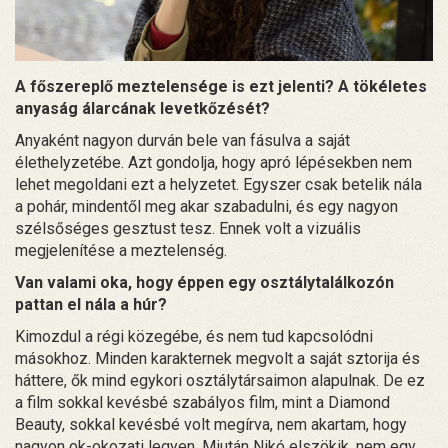
A főszereplő meztelensége is ezt jelenti? A tökéletes
anyaság álarcának levetkőzését?
Anyaként nagyon durván bele van fásulva a saját
élethelyzetébe. Azt gondolja, hogy apró lépésekben nem
lehet megoldani ezt a helyzetet. Egyszer csak betelik nála
a pohár, mindentől meg akar szabadulni, és egy nagyon
szélsőséges gesztust tesz. Ennek volt a vizuális
megjelenítése a meztelenség.
Van valami oka, hogy éppen egy osztálytalálkozón
pattan el nála a húr?
Kimozdul a régi közegébe, és nem tud kapcsolódni
másokhoz. Minden karakternek megvolt a saját sztorija és
háttere, ők mind egykori osztálytársaimon alapulnak. De ez
a film sokkal kevésbé szabályos film, mint a Diamond
Beauty, sokkal kevésbé volt megírva, nem akartam, hogy
nagyon ok-okozati legyen. Miután Nikó elszökik, nem egy