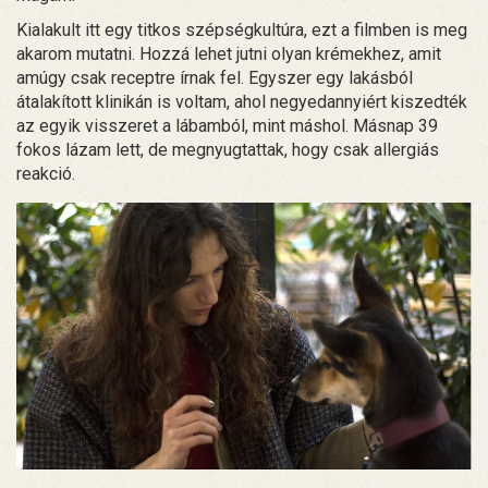
Kialakult itt egy titkos szépségkultúra, ezt a filmben is meg
akarom mutatni. Hozzá lehet jutni olyan krémekhez, amit
amúgy csak receptre írnak fel. Egyszer egy lakásból
átalakított klinikán is voltam, ahol negyedannyiért kiszedték
az egyik visszeret a lábamból, mint máshol. Másnap 39
fokos lázam lett, de megnyugtattak, hogy csak allergiás
reakció.