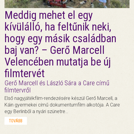
Meddig mehet el egy
kívülálló, ha feltűnik neki,
hogy egy másik családban
baj van? – Gerő Marcell
Velencében mutatja be új
filmtervét
Gerő Marcell és László Sára a Care című
filmtervről
Első nagyjátékfilm-rendezésére készül Gerő Marcell, a
Káin gyermekei című dokumentumfilm alkotója. A Care
egy Berlinből a nyári szünetre…
TOVÁBB