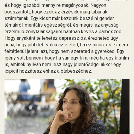
és hogy igazából mennyire magányosak. Nagyon
bosszantott, hogy ezek az érzések máig tabunak
számítanak. Egy kicsit már kezdünk beszélni gender
témákról, mentális egészségről, és mégis, az anyaság
érzelmi bizonytalanságairól bántóan kevés a párbeszéd.
Hogy anyaként te lehetsz depressziós, érezheted úgy
néha, hogy jobb lett volna az életed, ha ez nincs, és ez nem
feltétlenül jelenti azt, hogy nem szereted a gyereked. Egy
igény volt bennem, hogy ha van egy film, még ha egy kisfilm
is, aminek nyilván nem lesz nagy jelentősége, akkor egy
icipicit hozzátesz ehhez a párbeszédhez.