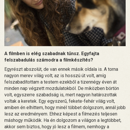
A filmben is elég szabadnak tűnsz. Egyfajta
felszabadulás számodra a filmkészítés?
Egyrészt abszolút, de van ennek másik oldala is. A torna
nagyon merev világ volt; az is hosszú út volt, amíg
felszabadítottam a testem ezekből a tizennégy éven át
minden nap végzett mozdulatokból. De miközben börtön
volt, egyszerre szabadság is, mert nagyon határozottak
voltak a keretek. Egy egyszerű, fekete-fehér világ volt,
amiben én elhittem, hogy minél többet dolgozom, annál jobb
lesz az eredményem. Ehhez képest a filmezés teljesen
máshogy működik. Ha én dolgozom a világon a legtöbbet,
akkor sem biztos, hogy jó lesz a filmem, nemhogy a