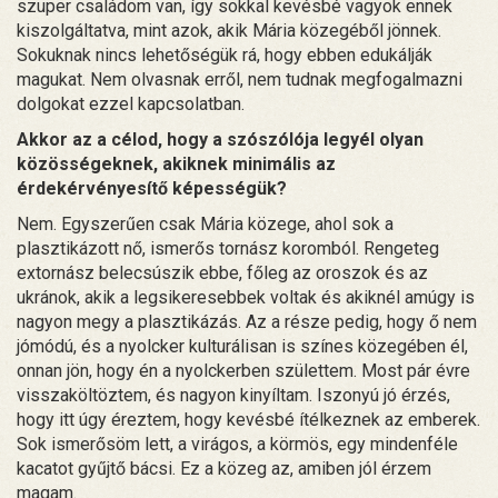
szuper családom van, így sokkal kevésbé vagyok ennek
kiszolgáltatva, mint azok, akik Mária közegéből jönnek.
Sokuknak nincs lehetőségük rá, hogy ebben edukálják
magukat. Nem olvasnak erről, nem tudnak megfogalmazni
dolgokat ezzel kapcsolatban.
Akkor az a célod, hogy a szószólója legyél olyan
közösségeknek, akiknek minimális az
érdekérvényesítő képességük?
Nem. Egyszerűen csak Mária közege, ahol sok a
plasztikázott nő, ismerős tornász koromból. Rengeteg
extornász belecsúszik ebbe, főleg az oroszok és az
ukránok, akik a legsikeresebbek voltak és akiknél amúgy is
nagyon megy a plasztikázás. Az a része pedig, hogy ő nem
jómódú, és a nyolcker kulturálisan is színes közegében él,
onnan jön, hogy én a nyolckerben születtem. Most pár évre
visszaköltöztem, és nagyon kinyíltam. Iszonyú jó érzés,
hogy itt úgy éreztem, hogy kevésbé ítélkeznek az emberek.
Sok ismerősöm lett, a virágos, a körmös, egy mindenféle
kacatot gyűjtő bácsi. Ez a közeg az, amiben jól érzem
magam.