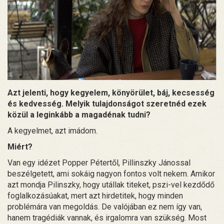
Azt jelenti, hogy kegyelem, könyörület, báj, kecsesség
és kedvesség. Melyik tulajdonságot szeretnéd ezek
közül a leginkább a magadénak tudni?
A kegyelmet, azt imádom.
Miért?
Van egy idézet Popper Pétertől, Pillinszky Jánossal
beszélgetett, ami sokáig nagyon fontos volt nekem. Amikor
azt mondja Pilinszky, hogy utállak titeket, pszi-vel kezdődő
foglalkozásúakat, mert azt hirdetitek, hogy minden
problémára van megoldás. De valójában ez nem így van,
hanem tragédiák vannak, és irgalomra van szükség. Most