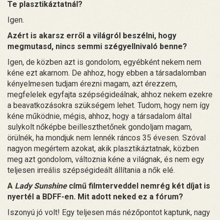
Te plasztikáztatnál?
Igen.
Azért is akarsz erről a világról beszélni, hogy
megmutasd, nincs semmi szégyellnivaló benne?
Igen, de közben azt is gondolom, egyébként nekem nem
kéne ezt akarnom. De ahhoz, hogy ebben a társadalomban
kényelmesen tudjam érezni magam, azt érezzem,
megfelelek egyfajta szépségideálnak, ahhoz nekem ezekre
a beavatkozásokra szükségem lehet. Tudom, hogy nem így
kéne működnie, mégis, ahhoz, hogy a társadalom által
sulykolt nőképbe beilleszthetőnek gondoljam magam,
örülnék, ha mondjuk nem lennék ráncos 35 évesen. Szóval
nagyon megértem azokat, akik plasztikáztatnak, közben
meg azt gondolom, változnia kéne a világnak, és nem egy
teljesen irreális szépségideált állítania a nők elé.
A
Lady Sunshine
című filmterveddel nemrég két díjat is
nyertél a BDFF-en. Mit adott neked ez a fórum?
Iszonyú jó volt! Egy teljesen más nézőpontot kaptunk, nagy