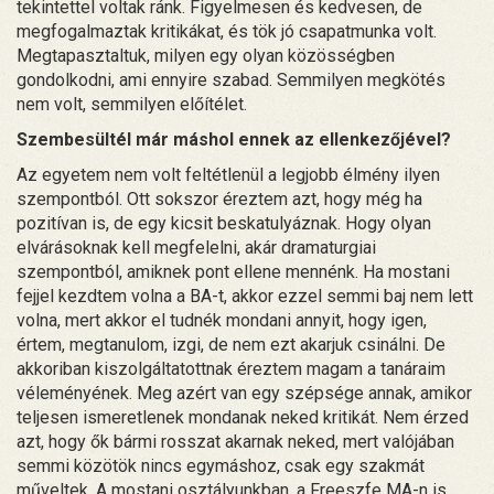
tekintettel voltak ránk. Figyelmesen és kedvesen, de
megfogalmaztak kritikákat, és tök jó csapatmunka volt.
Megtapasztaltuk, milyen egy olyan közösségben
gondolkodni, ami ennyire szabad. Semmilyen megkötés
nem volt, semmilyen előítélet.
Szembesültél már máshol ennek az ellenkezőjével?
Az egyetem nem volt feltétlenül a legjobb élmény ilyen
szempontból. Ott sokszor éreztem azt, hogy még ha
pozitívan is, de egy kicsit beskatulyáznak. Hogy olyan
elvárásoknak kell megfelelni, akár dramaturgiai
szempontból, amiknek pont ellene mennénk. Ha mostani
fejjel kezdtem volna a BA-t, akkor ezzel semmi baj nem lett
volna, mert akkor el tudnék mondani annyit, hogy igen,
értem, megtanulom, izgi, de nem ezt akarjuk csinálni. De
akkoriban kiszolgáltatottnak éreztem magam a tanáraim
véleményének. Meg azért van egy szépsége annak, amikor
teljesen ismeretlenek mondanak neked kritikát. Nem érzed
azt, hogy ők bármi rosszat akarnak neked, mert valójában
semmi közötök nincs egymáshoz, csak egy szakmát
műveltek. A mostani osztályunkban, a Freeszfe MA-n is