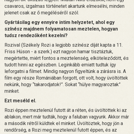
csavaros, izgalmas történetet akartunk elmesélni, minden
jelenet csak az ő megéléséről szól.
Gyártásilag egy ennyire intim helyzetet, ahol egy
színész majdnem folyamatosan meztelen, hogyan
tudsz rendezőként kezelni?
Rozival (Székely Rozi a legjobb színész díját kapta a 11.
Friss Húson - a szerk.) ezt nagyon hamar tisztáztuk,
megértette, miért fontos a meztelenség, elköteleződött, és
tudott hinni az egészben. Leginkább emiatt tudtuk így
leforgatni a filmet. Mindig nagyon figyeltünk a zárásra is. A
film egy része Romániában forgott, ott volt, hogy üvöltöttek
nekünk, hogy “takarodjatok!”. Sokat “hülye magyaroztak”
minket.
Ezt meséld el.
Rozi éppen meztelenül futott át a réten, és üvöltöttek ki az
ablakon, mert már tudták, hogy a faluban vagyunk. Akkor már
a második rétről küldtek el minket. Üvöltöztek, hogy jön a
rendőrség, a Rozi meg meztelenül futott éppen, és az