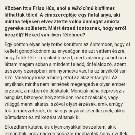
Közben itt a Friss Hús, ahol a
Nikó
című kisfilmet
láthattuk tőled. A címszereplője egy fiatal anya, aki
mintha teljesen elvesztette volna önmagát amióta
gyereke született. Miért érzed fontosnak, hogy erről
beszélj? Neked van ilyen félelmed?
Egy ponton olyan helyzetbe kerültem az életemben, hogy el
kellett gondolkodnom az anyaságon és azt vettem észre,
hogy félek tőle. Leginkább azért, mert valahogy sehol sem
láttam magam abban a mindent feladó, önfeláldozó, szent
asszony szerepben, ami nyomatva van, ha az anyákról van
szó. Valahogy kiráz a hideg ettől az álszentségtől. Az
anyáknak mintha nem lennének megengedve olyan emberi
érzések, amikben én dúskálok. Mondjuk néha depresszív
hangulat, bizonyos helyzetekben rossz reakciók, vagy
világgá menni akarás, szóval olyan érzések, amik amúgy
tök természetesek, de ha egy anyánál jelentkeznek, akkor
bűntudatot és ítélkezést váltanak ki.
Elkezdtem kutatni, és olyan anyákkal beszéltem, akik
elmondták, hogy nagyon sokszor megbánták, hogy szültek,