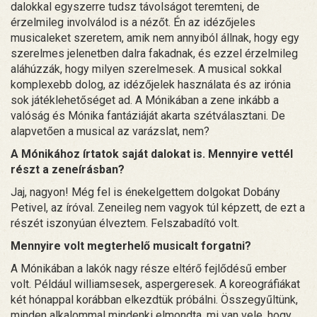
dalokkal egyszerre tudsz távolságot teremteni, de
érzelmileg involválod is a nézőt. Én az idézőjeles
musicaleket szeretem, amik nem annyiból állnak, hogy egy
szerelmes jelenetben dalra fakadnak, és ezzel érzelmileg
aláhúzzák, hogy milyen szerelmesek. A musical sokkal
komplexebb dolog, az idézőjelek használata és az irónia
sok játéklehetőséget ad. A Mónikában a zene inkább a
valóság és Mónika fantáziáját akarta szétválasztani. De
alapvetően a musical az varázslat, nem?
A Mónikához írtatok saját dalokat is. Mennyire vettél
részt a zeneírásban?
Jaj, nagyon! Még fel is énekelgettem dolgokat Dobány
Petivel, az íróval. Zeneileg nem vagyok túl képzett, de ezt a
részét iszonyúan élveztem. Felszabadító volt.
Mennyire volt megterhelő musicalt forgatni?
A Mónikában a lakók nagy része eltérő fejlődésű ember
volt. Például williamsesek, aspergeresek. A koreográfiákat
két hónappal korábban elkezdtük próbálni. Összegyűltünk,
minden alkalommal mindenki elmondta, mi van vele, hogy