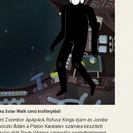
a Solar Walk című kisfilmjéből
sont Zsombor
ApApArA
, Rofusz Kinga
Irjám és Jonibe
rhóczki Ádám a Platon Karatalev számára készített
űri díját Traub Viktória szürreális családtörténetet