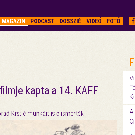
MAGAZIN
PODCAST
DOSSZIÉ
VIDEÓ
FOTÓ
F
Vi
Tö
filmje kapta a 14. KAFF
K
A 
rad Krstić munkáit is elismerték
Ci