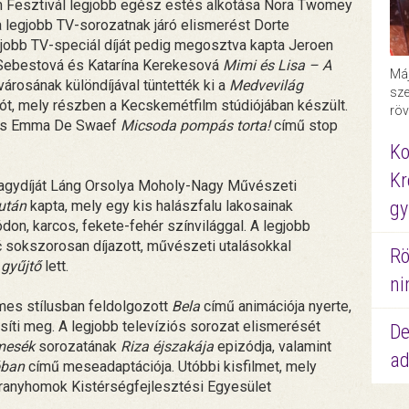
lm Fesztivál legjobb egész estés alkotása Nora Twomey
, a legjobb TV-sorozatnak járó elismerést Dorte
gjobb TV-speciál díját pedig megosztva kapta Jeroen
a Sebestová és Katarína Kerekesová
Mimi és Lisa – A
Máj
rosának különdíjával tüntették ki a
Medvevilág
sze
t, mely részben a Kecskemétfilm stúdiójában készült.
röv
 és Emma De Swaef
Micsoda pompás torta!
című stop
Ko
Kr
nagydíját Láng Orsolya Moholy-Nagy Művészeti
után
kapta, mely egy kis halászfalu lakosainak
gy
don, karcos, fekete-fehér színvilággal. A legjobb
 sokszorosan díjazott, művészeti utalásokkal
Rö
 gyűjtő
lett.
ni
lmes stílusban feldolgozott
Bela
című animációja nyerte,
síti meg. A legjobb televíziós sorozat elismerését
De
mesék
sorozatának
Riza éjszakája
epizódja, valamint
ad
óban
című meseadaptációja. Utóbbi kisfilmet, mely
Aranyhomok Kistérségfejlesztési Egyesület