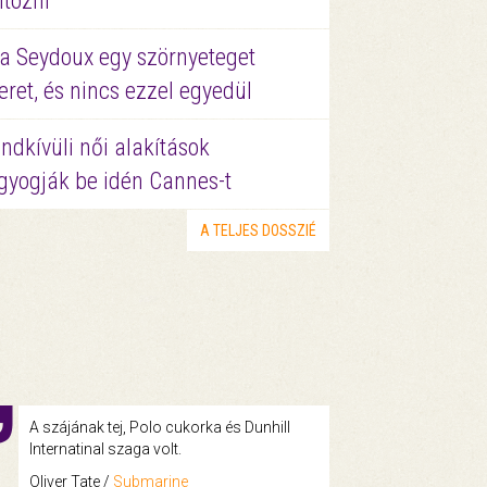
ltözni
a Seydoux egy szörnyeteget
eret, és nincs ezzel egyedül
ndkívüli női alakítások
gyogják be idén Cannes-t
A TELJES DOSSZIÉ
A szájának tej, Polo cukorka és Dunhill
Internatinal szaga volt.
Oliver Tate /
Submarine