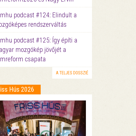
lmhu podcast #124: Elindult a
zgóképes rendszerváltás
lmhu podcast #125: Így építi a
gyar mozgókép jövőjét a
lmreform csapata
A TELJES DOSSZIÉ
riss Hús 2026