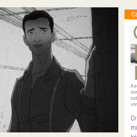
C
A p
önr
szé
vör
Cr
mi