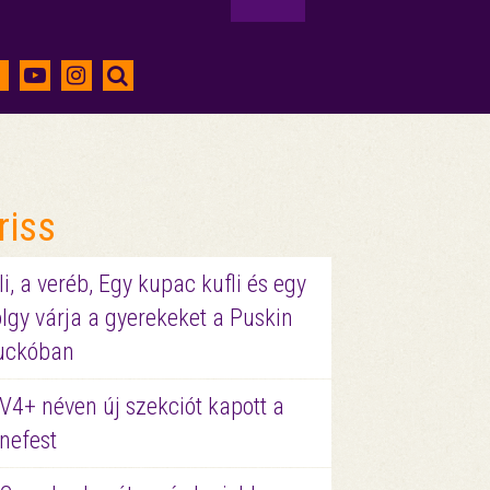
riss
li, a veréb, Egy kupac kufli és egy
lgy várja a gyerekeket a Puskin
uckóban
V4+ néven új szekciót kapott a
nefest