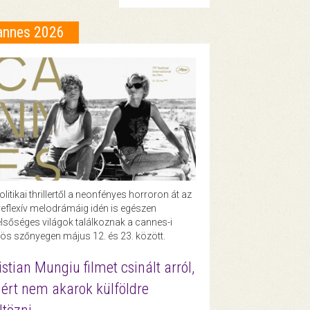
annes 2026
olitikai thrillertől a neonfényes horroron át az
eflexív melodrámáig idén is egészen
lsőséges világok találkoznak a cannes-i
ös szőnyegen május 12. és 23. között.
istian Mungiu filmet csinált arról,
ért nem akarok külföldre