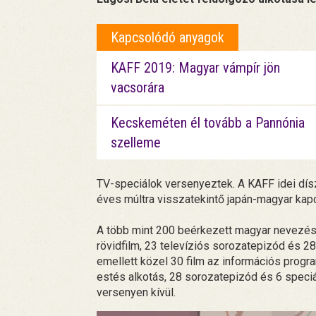
Kapcsolódó anyagok
KAFF 2019: Magyar vámpír jön
vacsorára
Kecskeméten él tovább a Pannónia
szelleme
TV-speciálok versenyeztek. A KAFF idei dísz
éves múltra visszatekintő japán-magyar kapc
A több mint 200 beérkezett magyar nevezésb
rövidfilm, 23 televíziós sorozatepizód és 2
emellett közel 30 film az információs prog
estés alkotás, 28 sorozatepizód és 6 speciál 
versenyen kívül.