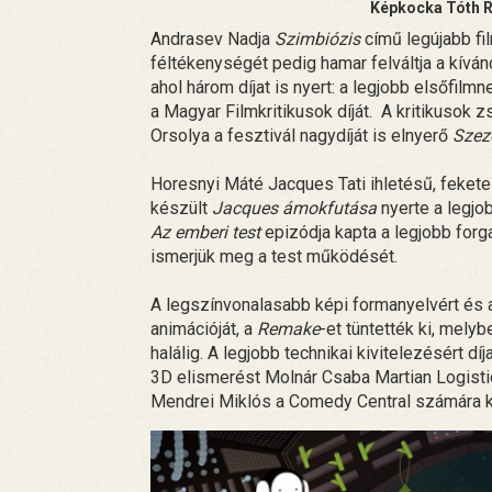
Képkocka Tóth R
Andrasev Nadja
Szimbiózis
című legújabb fil
féltékenységét pedig hamar felváltja a kíván
ahol három díjat is nyert: a legjobb elsőfilmn
a Magyar Filmkritikusok díját. A kritikusok z
Orsolya a fesztivál nagydíját is elnyerő
Szez
Horesnyi Máté Jacques Tati ihletésű, feket
készült
Jacques ámokfutása
nyerte a legjob
Az emberi test
epizódja kapta a legjobb forg
ismerjük meg a test működését.
A legszínvonalasabb képi formanyelvért és 
animációját, a
Remake
-et tüntették ki, melyb
halálig. A legjobb technikai kivitelezésért d
3D elismerést Molnár Csaba Martian Logistic
Mendrei Miklós a Comedy Central számára 