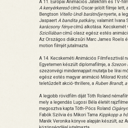
A 11. Európai Animációs Játékfilm és TV-fi
A kenyérkereső
című Oscar-jelölt filmje lett
Bengtson
Vitello Undi barátnője
nyerte, a le
Jaspaert
A bandita patkány
, valamint Ivan
karácsony fénye
című alkotása. Kecskemét vá
Szicíliában
című olasz egész estés animáció
Az Országos diákzsűri Marc James Roels
motion filmjét jutalmazta.
A 14. Kecskeméti Animációs Filmfesztivál 
Egyetemen készült diplomafilmje, a
Szezon 
szezonvégi mindennapjait mutatja be lírai mó
egész estés magyar animáció Milorad Krstić
teletűzdelt akció-thrillere, a
Ruben Brandt, a
A legjobb rövidfilm díját Tóth Roland némafi
mely a legendás Lugosi Béla életét rajzfilme
megosztva kapta Tóth-Pócs Roland
Cigány
Fabók Szilvia és Mikori Tama
Kippkopp a h
Marék Veronika könyve alapján készült, az 
közönségdíjjal jutalmazta.