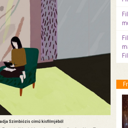
Fi
mo
Fi
ma
Fi
F
dja Szimbiózis című kisfilmjéből