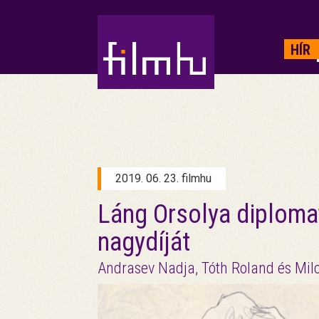
HIRDETÉS
HÍR
2019. 06. 23. filmhu
Láng Orsolya diploma
nagydíját
Andrasev Nadja, Tóth Roland és Milo