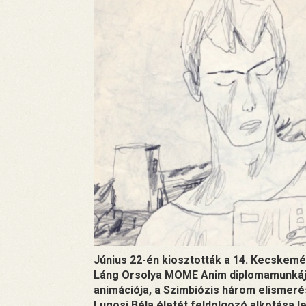
Június 22-én kiosztották a 14. Kecskemét
Láng Orsolya MOME Anim diplomamunkája,
animációja, a Szimbiózis három elismerés
Lugosi Béla életét feldolgozó alkotása le