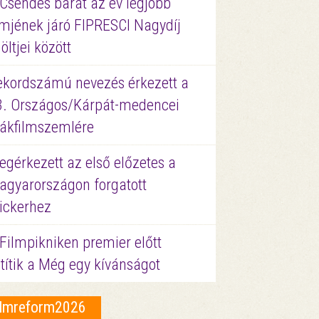
 Csendes barát az év legjobb
lmjének járó FIPRESCI Nagydíj
löltjei között
ekordszámú nevezés érkezett a
3. Országos/Kárpát-medencei
iákfilmszemlére
gérkezett az első előzetes a
agyarországon forgatott
ickerhez
Filmpikniken premier előtt
títik a Még egy kívánságot
ilmreform2026