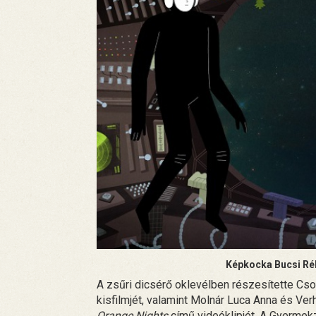
Képkocka Bucsi Rék
A zsűri dicsérő oklevélben részesítette C
kisfilmjét, valamint Molnár Luca Anna és Ve
Orange Nights
című videóklipjét. A Gyermekzs