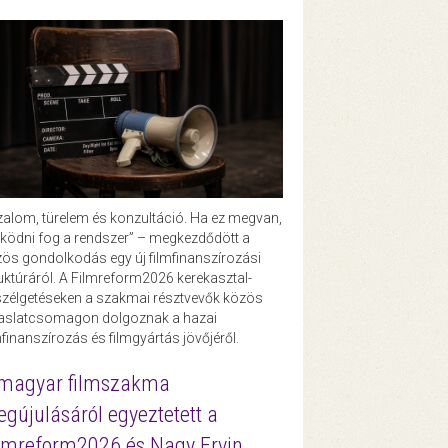
zalom, türelem és konzultáció. Ha ez megvan,
ödni fog a rendszer” – megkezdődött a
ös gondolkodás egy új filmfinanszírozási
uktúráról. A Filmreform2026 kerekasztal-
zélgetéseken a szakmai résztvevők közös
vaslatcsomagon dolgoznak a hazai
mfinanszírozás és filmgyártás jövőjéről.
magyar filmszakma
gújulásáról egyeztetett a
lmreform2026 és Nagy Ervin