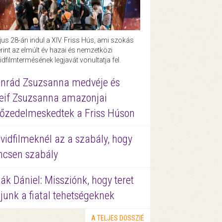
us 28-án indul a XIV. Friss Hús, ami szokás
rint az elmúlt év hazai és nemzetközi
idfilmtermésének legjavát vonultatja fel.
nrád Zsuzsanna medvéje és
eif Zsuzsanna amazonjai
őzedelmeskedtek a Friss Húson
vidfilmeknél az a szabály, hogy
ncsen szabály
ák Dániel: Missziónk, hogy teret
junk a fiatal tehetségeknek
A TELJES DOSSZIÉ