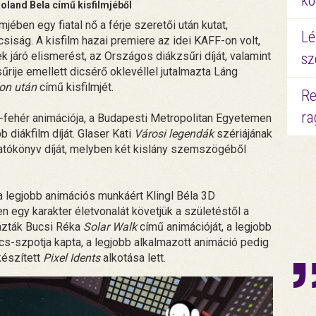
kö
oland Bela című kisfilmjéből
mjében egy fiatal nő a férje szeretői után kutat,
Lé
csiság. A kisfilm hazai premiere az idei KAFF-on volt,
ek járó elismerést, az Országos diákzsűri díját, valamint
sz
sűrije emellett dicsérő oklevéllel jutalmazta Láng
on után
című kisfilmjét.
Re
ra
e-fehér animációja, a Budapesti Metropolitan Egyetemen
b diákfilm díját. Glaser Kati
Városi legendák
szériájának
atókönyv díját, melyben két kislány szemszögéből
a legjobb animációs munkáért Klingl Béla 3D
en egy karakter életvonalát követjük a születéstől a
íjazták Bucsi Réka
Solar Walk
című animációját, a legjobb
s-szpotja kapta, a legjobb alkalmazott animáció pedig
készített
Pixel Idents
alkotása lett.