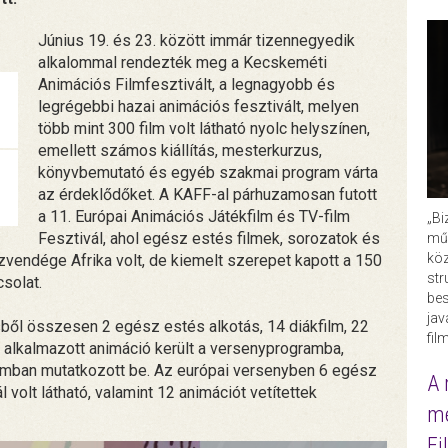
Június 19. és 23. között immár tizennegyedik
alkalommal rendezték meg a Kecskeméti
Animációs Filmfesztivált, a legnagyobb és
legrégebbi hazai animációs fesztivált, melyen
több mint 300 film volt látható nyolc helyszínen,
emellett számos kiállítás, mesterkurzus,
könyvbemutató és egyéb szakmai program várta
az érdeklődőket. A KAFF-al párhuzamosan futott
a 11. Európai Animációs Játékfilm és TV-film
„Bi
Fesztivál, ahol egész estés filmek, sorozatok és
műk
köz
vendége Afrika volt, de kiemelt szerepet kapott a 150
str
solat.
bes
ja
ől összesen 2 egész estés alkotás, 14 diákfilm, 22
fil
8 alkalmazott animáció került a versenyprogramba,
ramban mutatkozott be. Az európai versenyben 6 egész
A 
volt látható, valamint 12 animációt vetítettek
me
Fi