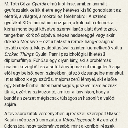
M. Tóth Géza
Gyufák
című kisfilmje, amiben animált
gyufaszálak keltik életre egy hétéves kisfiú gondolatait az
életről, a világról, álmokról és félelmekről. A színes
gyufákat 3D-s animáció mozgatja, a különálló elemek a
kisfiú monológját követve szemvillanás alatt átváltoznak
tengerben köröző cápává, népes hadsereggé vagy akár
dekázó Messivé – ezt a hatást a remek hang-design is
tovább erősíti. Megvalósításával szintén kiemelkedő volt a
Broken Things
, Gyulai Panni pszichológiai ihletésű
diplomafilmje. Főhőse egy olyan lány, aki a problémás
családi közegből és a sötét árnyfiguraként megjelenő apja
elől egy belső, neon színekben játszó dzsungelbe menekül.
Itt találkozik egy szőrös, majomszerű lénnyel, aki elsőre
egy Ghibli-filmbe illően barátságos, jószívű mamlasznak
tűnik, ezért is szívszorító, amikor a lány rájön, hogy a
bundás szerzet mégiscsak túlságosan hasonlít a valódi
apjára.
A tévésorozatok versenyében új résszel szerepelt Glaser
Katalin népszerű sorozata, a
Városi legendák
. Az epizód
újdonsága, hogy tudományosabb, mint a korábbi részek,