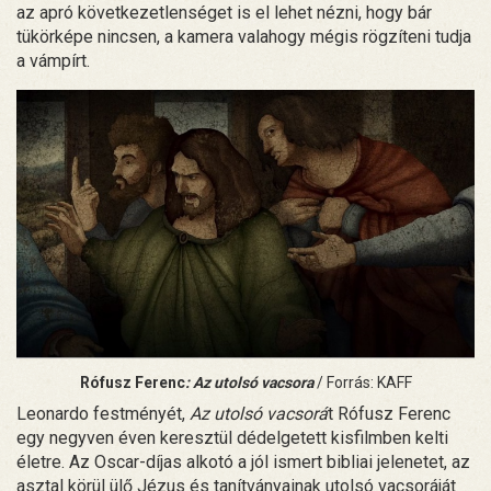
az apró következetlenséget is el lehet nézni, hogy bár
tükörképe nincsen, a kamera valahogy mégis rögzíteni tudja
a vámpírt.
Rófusz Ferenc
: Az utolsó vacsora
/ Forrás: KAFF
Leonardo festményét,
Az utolsó vacsorá
t Rófusz Ferenc
egy negyven éven keresztül dédelgetett kisfilmben kelti
életre. Az Oscar-díjas alkotó a jól ismert bibliai jelenetet, az
asztal körül ülő Jézus és tanítványainak utolsó vacsoráját