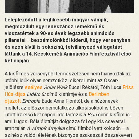
Lelepleződött a leghíresebb magyar vámpír,
megmozdult egy reneszánsz remekmű és
visszatértek a 90-es évek legszebb animációs
pillanatai – beszámolónkból kiderül, hogy versenyben
és azon kívül is sokszínű, felvillanyozó válogatást
láttunk a 14. Kecskeméti Animációs Filmfesztivál első
két napján.
A kisfilmes versenyből természetesen nem hiányoztak az
utóbbi idők olyan nemzetközi sikerei, mint az Oscar-
jelölésre
esélyes
Solar Walk
Bucsi Rékától, Tóth Luca
Friss
Hús-díjas
Lidérc úr
című kisfilmje és a
Berlinben
díjazott
Entropia
Buda Anna Flórától, de a húzónevek
mellett az először bemutatkozó alkotásokból is bőven
jutott az első két napon. Ide tartozik a
Bela
című kisfilm is,
ami Lugosi Béla életútját dolgozza fel egy kis csavarral,
amit talán
A vámpír árnyéka
című filmből vett kölcsön – a
színész valódi életének bizonyos szakaszait összekeveri