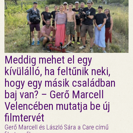
Meddig mehet el egy
kívülálló, ha feltűnik neki,
hogy egy másik családban
baj van? – Gerő Marcell
Velencében mutatja be új
filmtervét
Gerő Marcell és László Sára a Care című