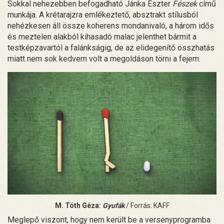
Sokkal nehezebben befogadható Jánka Eszter
Fészek
című
munkája. A krétarajzra emlékeztető, absztrakt stílusból
nehézkesen áll össze koherens mondanivaló, a három idős
és meztelen alakból kihasadó malac jelenthet bármit a
testképzavartól a falánkságig, de az elidegenítő összhatás
miatt nem sok kedvem volt a megoldáson törni a fejem.
M. Tóth Géza:
Gyufák
/ Forrás: KAFF
Meglepő viszont, hogy nem került be a versenyprogramba