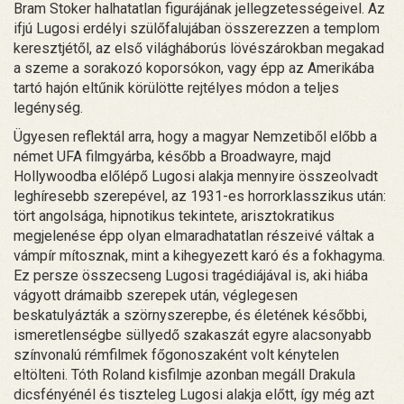
Bram Stoker halhatatlan figurájának jellegzetességeivel. Az
ifjú Lugosi erdélyi szülőfalujában összerezzen a templom
keresztjétől, az első világháborús lövészárokban megakad
a szeme a sorakozó koporsókon, vagy épp az Amerikába
tartó hajón eltűnik körülötte rejtélyes módon a teljes
legénység.
Ügyesen reflektál arra, hogy a magyar Nemzetiből előbb a
német UFA filmgyárba, később a Broadwayre, majd
Hollywoodba előlépő Lugosi alakja mennyire összeolvadt
leghíresebb szerepével, az 1931-es horrorklasszikus után:
tört angolsága, hipnotikus tekintete, arisztokratikus
megjelenése épp olyan elmaradhatatlan részeivé váltak a
vámpír mítosznak, mint a kihegyezett karó és a fokhagyma.
Ez persze összecseng Lugosi tragédiájával is, aki hiába
vágyott drámaibb szerepek után, véglegesen
beskatulyázták a szörnyszerepbe, és életének későbbi,
ismeretlenségbe süllyedő szakaszát egyre alacsonyabb
színvonalú rémfilmek főgonoszaként volt kénytelen
eltölteni. Tóth Roland kisfilmje azonban megáll Drakula
dicsfényénél és tiszteleg Lugosi alakja előtt, így még azt