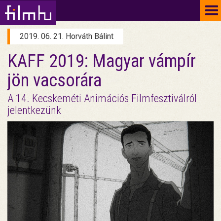
To
na
2019. 06. 21. Horváth Bálint
KAFF 2019: Magyar vámpír
jön vacsorára
A 14. Kecskeméti Animációs Filmfesztiválról
jelentkezünk