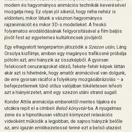
modern és hagyományos animációs technikák keverésével
mozgatja meg. Ez olyan jól sikerül, hogy néha nehéz is
eldönteni, mikor látunk a vásznon hagyományos
rajzanimációt és mikor 3D-s modelleket. A freskó
folyamatos erodálódásának felgyorsításával a film baljós
jövőt fest az egyetemes kultúrkincsek jövőjéről.
Egy elhagyatott tengerparton játszódik a
Szezon után
, Láng
Orsolya kisfilmje, amiben egy magányos trafikosné próbálja
pótolni azt, ami hiányzik az összképből. A gyorsan
felskiccelt ceruzarajzokat idéző, fekete-fehér képek láttán
akár azt is hihetnénk, hogy amatőr animációval van dolgunk,
de erre gyorsan rácáfol a folyékony mozgásábrázolás – a
befejezetlennek tűnő stílus valójában tökéletesen lefesti
azt a hiányérzetet, amit egy szezon utáni strand sugall.
Kondor Attila animációja emberektől mentes tájakra és
utcákra repít el a címbeli
Belső könyvtár
-ba. A nyugalmas
zene és a hipnotikusan változó környezet relaxációs
videóként működik a legjobban, de sajnos hiányzik belőle
az, ami igazán emlékezetessé tenné ezt a belső utazást.