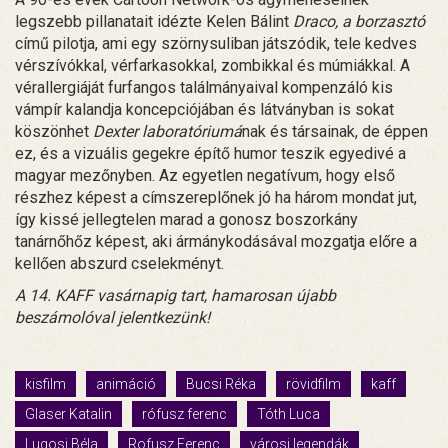
legszebb pillanatait idézte Kelen Bálint
Draco, a borzasztó
című pilotja, ami egy szörnysuliban játszódik, tele kedves
vérszívókkal, vérfarkasokkal, zombikkal és múmiákkal. A
vérallergiáját furfangos találmányaival kompenzáló kis
vámpír kalandja koncepciójában és látványban is sokat
köszönhet
Dexter laboratóriumá
nak és társainak, de éppen
ez, és a vizuális gegekre építő humor teszik egyedivé a
magyar mezőnyben. Az egyetlen negatívum, hogy első
részhez képest a címszereplőnek jó ha három mondat jut,
így kissé jellegtelen marad a gonosz boszorkány
tanárnőhőz képest, aki ármánykodásával mozgatja előre a
kellően abszurd cselekményt.
A 14. KAFF vasárnapig tart, hamarosan újabb
beszámolóval jelentkezünk!
kisfilm
animáció
Bucsi Réka
rövidfilm
kaff
Glaser Katalin
rófusz ferenc
Tóth Luca
Lugosi Béla
Rofusz Ferenc
városi legendák