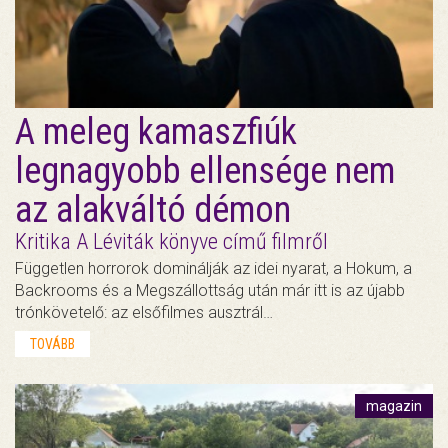
A meleg kamaszfiúk
legnagyobb ellensége nem
az alakváltó démon
Kritika A Léviták könyve című filmről
Független horrorok dominálják az idei nyarat, a Hokum, a
Backrooms és a Megszállottság után már itt is az újabb
trónkövetelő: az elsőfilmes ausztrál…
TOVÁBB
magazin