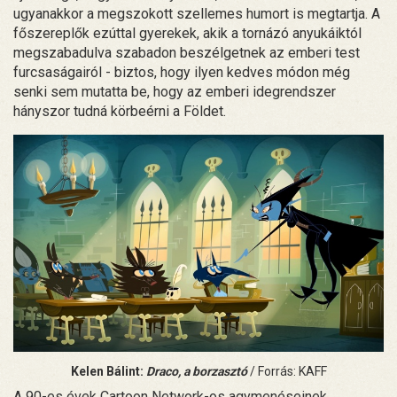
ugyanakkor a megszokott szellemes humort is megtartja. A
főszereplők ezúttal gyerekek, akik a tornázó anyukáiktól
megszabadulva szabadon beszélgetnek az emberi test
furcsaságairól - biztos, hogy ilyen kedves módon még
senki sem mutatta be, hogy az emberi idegrendszer
hányszor tudná körbeérni a Földet.
Kelen Bálint:
Draco, a borzasztó
/ Forrás: KAFF
A 90-es évek Cartoon Network-os agymenéseinek