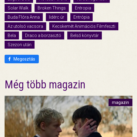
Solar Walk
Broken Things
Entropia
Buda Flóra Anna
lidérc úr
Entrópia
Az utolsó vacsora
Kecskemét Animációs Filmfeszti
Bela
Draco a borzasztó
Belső könyvtár
Szezon után
Megosztás
Még több magazin
magazin