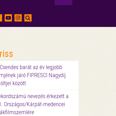
riss
 Csendes barát az év legjobb
lmjének járó FIPRESCI Nagydíj
löltjei között
ekordszámú nevezés érkezett a
3. Országos/Kárpát-medencei
iákfilmszemlére