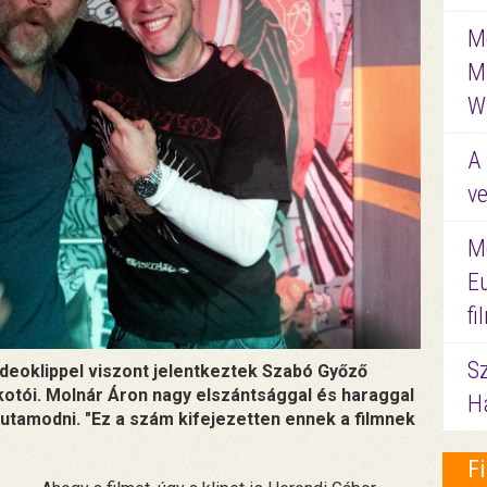
Me
M
W
A 
ve
M
E
f
S
ideoklippel viszont jelentkeztek Szabó Győző
otói. Molnár Áron nagy elszántsággal és haraggal
Ha
utamodni. "Ez a szám kifejezetten ennek a filmnek
F