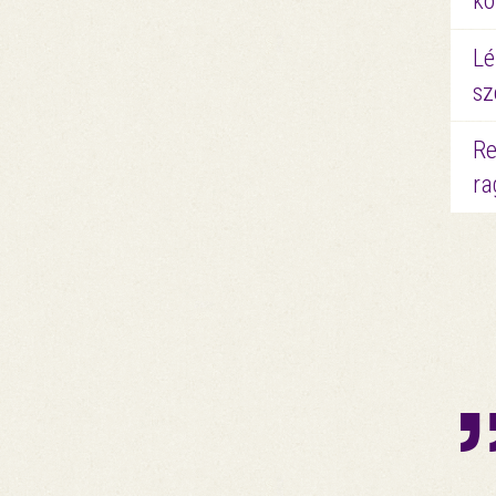
kö
Lé
sz
Re
ra