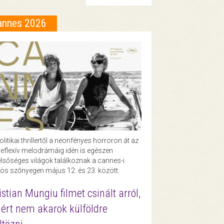
annes 2026
olitikai thrillertől a neonfényes horroron át az
eflexív melodrámáig idén is egészen
lsőséges világok találkoznak a cannes-i
ös szőnyegen május 12. és 23. között.
istian Mungiu filmet csinált arról,
ért nem akarok külföldre