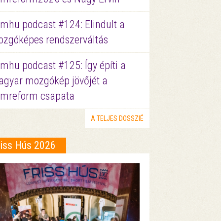
lmhu podcast #124: Elindult a
zgóképes rendszerváltás
lmhu podcast #125: Így építi a
gyar mozgókép jövőjét a
lmreform csapata
A TELJES DOSSZIÉ
riss Hús 2026