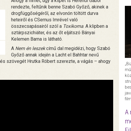
Ahogy a filmet, úgy a klipet is Herendi Gábor
rendezte, feltűnik benne Szabó Győző, akinek a
drogfüggőségéről, az elvonón töltött durva
heteiről és CSernus Imrével való
összecsapásairól szól a
Toxikoma
. A klipben a
sztárpszichiáter, és az őt eljátszó Bányai
Kelemen Barna is látható.
A
Nem én leszek
című dal megidézi, hogy Szabó
Győző annak idején a Lacht el Bahhtar nevű
ét és szövegét Hrutka Róbert szerezte, a vágás – ahogy
„Bi
műk
köz
str
bes
ja
fil
A 
me
Fi