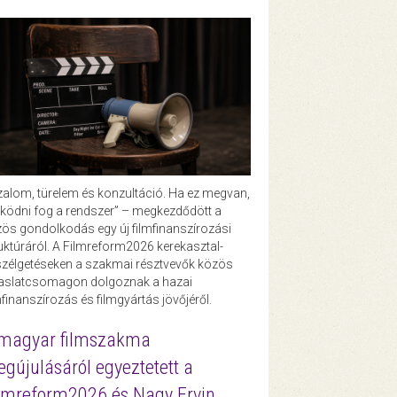
zalom, türelem és konzultáció. Ha ez megvan,
ödni fog a rendszer” – megkezdődött a
ös gondolkodás egy új filmfinanszírozási
uktúráról. A Filmreform2026 kerekasztal-
zélgetéseken a szakmai résztvevők közös
vaslatcsomagon dolgoznak a hazai
mfinanszírozás és filmgyártás jövőjéről.
magyar filmszakma
gújulásáról egyeztetett a
lmreform2026 és Nagy Ervin