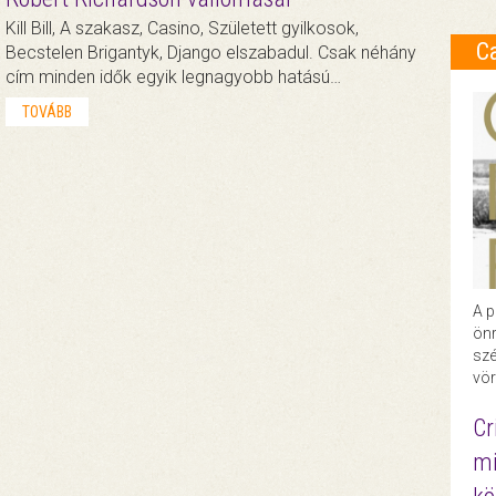
Kill Bill, A szakasz, Casino, Született gyilkosok,
C
Becstelen Brigantyk, Django elszabadul. Csak néhány
cím minden idők egyik legnagyobb hatású…
TOVÁBB
A p
önr
szé
vör
Cr
mi