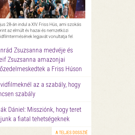
us 28-án indul a XIV. Friss Hús, ami szokás
rint az elmúlt év hazai és nemzetközi
idfilmtermésének legjavát vonultatja fel.
nrád Zsuzsanna medvéje és
eif Zsuzsanna amazonjai
őzedelmeskedtek a Friss Húson
vidfilmeknél az a szabály, hogy
ncsen szabály
ák Dániel: Missziónk, hogy teret
junk a fiatal tehetségeknek
A TELJES DOSSZIÉ