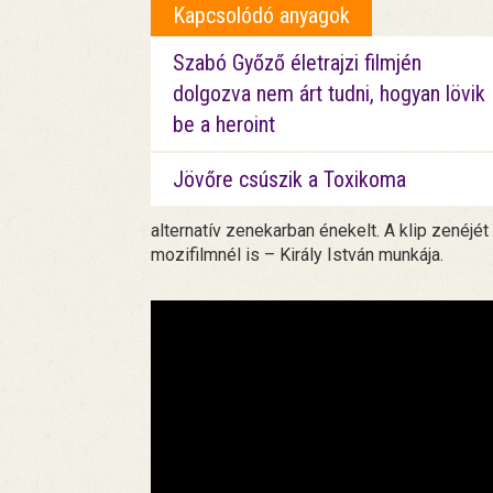
Kapcsolódó anyagok
Szabó Győző életrajzi filmjén
dolgozva nem árt tudni, hogyan lövik
be a heroint
Jövőre csúszik a Toxikoma
alternatív zenekarban énekelt. A klip zenéj
mozifilmnél is – Király István munkája.