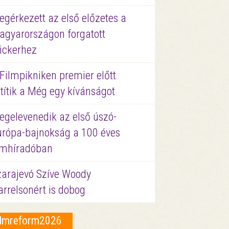
gérkezett az első előzetes a
agyarországon forgatott
ickerhez
Filmpikniken premier előtt
títik a Még egy kívánságot
egelevenedik az első úszó-
urópa-bajnokság a 100 éves
ilmhíradóban
zarajevó Szíve Woody
rrelsonért is dobog
ilmreform2026