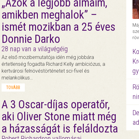
„Azok a legjobb álmaim,
amikben meghalok” –
ismét mozikban a 25 éves
Máj
sze
Donnie Darko
röv
28 nap van a világvégéig
Ko
Az első mozibemutatója idén még jobbára
Kr
értetlenség fogadta Richard Kelly ambíciózus, a
gy
kertvárosi felnövéstörténetet sci-fivel és
melankolikus…
Rö
TOVÁBB
ni
A 3 Oscar-díjas operatőr,
De
aki Oliver Stone miatt még
ad
a házasságát is feláldozta
Robert Richardson vallomásai