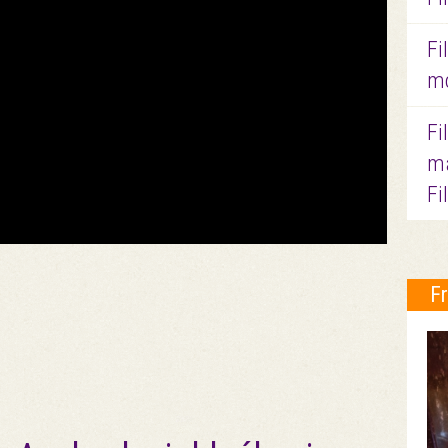
Fi
mo
Fi
ma
Fi
F