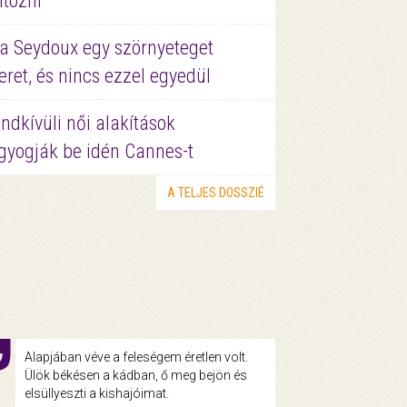
ltözni
a Seydoux egy szörnyeteget
eret, és nincs ezzel egyedül
ndkívüli női alakítások
gyogják be idén Cannes-t
A TELJES DOSSZIÉ
Alapjában véve a feleségem éretlen volt.
Ülök békésen a kádban, ő meg bejön és
elsüllyeszti a kishajóimat.