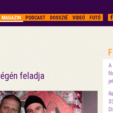
MAGAZIN
PODCAST
DOSSZIÉ
VIDEÓ
FOTÓ
F
A
fi
végén feladja
je
R
3
D