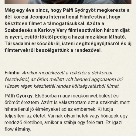
Még egy éve sincs, hogy Pálfi Györgyöt megkereste a
dél-koreai Jeonjou International Filmfestival, hogy
készítsen filmet a támogatásukkal. Azóta a
Szabadesés a Karlovy Vary filmfesztiválon három díjat
is nyert, csütörtöktől pedig a hazai mozikban látható.
Társadalmi erköcsökről, isteni segítségnyújtásról és új
filmtervekről beszélgettünk a rendezővel.
Filmhu:
Amikor megérkezett a felkérés a dél-koreai
fesztiváltól, az öröm mellett volt benned aggodalom is?
Hiszen régen készítettél rendes költségvetésből filmet.
Pálfi György:
Elsősorban nagy megkönnyebbülést és
örömöt éreztem. Azért is választottam ezt a szakmát, mert
hihetetlenül jó élményeket ad az embernek. Ki tudja
teljesíteni az életet. Vannak olyan hetek vagy hónapok egy
rendező életében, amikor a stábja egy felé tart. Ez igazi
flow élmény.