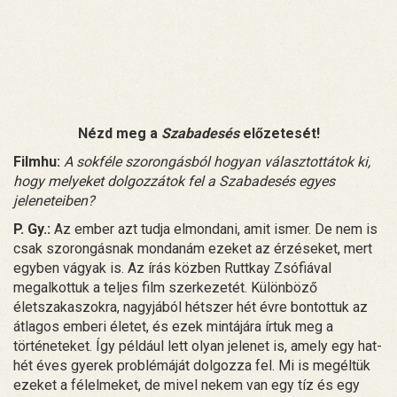
Nézd meg a
Szabadesés
előzetesét!
Filmhu:
A sokféle szorongásból hogyan választottátok ki,
hogy melyeket dolgozzátok fel a Szabadesés egyes
jeleneteiben?
P. Gy.:
Az ember azt tudja elmondani, amit ismer. De nem is
csak szorongásnak mondanám ezeket az érzéseket, mert
egyben vágyak is. Az írás közben Ruttkay Zsófiával
megalkottuk a teljes film szerkezetét. Különböző
életszakaszokra, nagyjából hétszer hét évre bontottuk az
átlagos emberi életet, és ezek mintájára írtuk meg a
történeteket. Így például lett olyan jelenet is, amely egy hat-
hét éves gyerek problémáját dolgozza fel. Mi is megéltük
ezeket a félelmeket, de mivel nekem van egy tíz és egy