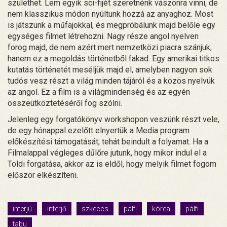
születhet. Lem egyik sci-fijét szeretnénk vászonra vinni, de
nem klasszikus módon nyúltunk hozzá az anyaghoz. Most
is játszunk a műfajokkal, és megpróbálunk majd belőle egy
egységes filmet létrehozni. Nagy része angol nyelven
forog majd, de nem azért mert nemzetközi piacra szánjuk,
hanem ez a megoldás történetből fakad. Egy amerikai titkos
kutatás történetét meséljük majd el, amelyben nagyon sok
tudós vesz részt a világ minden tájáról és a közös nyelvük
az angol. Ez a film is a világmindenség és az egyén
összeütköztetéséről fog szólni.
Jelenleg egy forgatókönyv workshopon veszünk részt vele,
de egy hónappal ezelőtt elnyertük a Media program
előkészítési támogatását, tehát beindult a folyamat. Ha a
Filmalappal végleges dűlőre jutunk, hogy mikor indul el a
Toldi forgatása, akkor az is eldől, hogy melyik filmet fogom
először elkészíteni.
interjú
interjő
szkeccs
palfi
kórea
pálfi
tabu