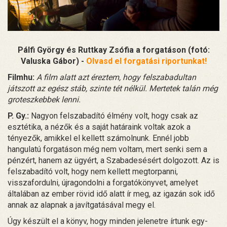
Pálfi György és Ruttkay Zsófia a forgatáson (fotó:
Valuska Gábor)
-
Olvasd el forgatási riportunkat!
Filmhu:
A film alatt azt éreztem, hogy felszabadultan
játszott az egész stáb, szinte tét nélkül. Mertetek talán még
groteszkebbek lenni.
P. Gy.:
Nagyon felszabadító élmény volt, hogy csak az
esztétika, a nézők és a saját határaink voltak azok a
tényezők, amikkel el kellett számolnunk. Ennél jobb
hangulatú forgatáson még nem voltam, mert senki sem a
pénzért, hanem az ügyért, a Szabadesésért dolgozott. Az is
felszabadító volt, hogy nem kellett megtorpanni,
visszafordulni, újragondolni a forgatókönyvet, amelyet
általában az ember rövid idő alatt ír meg, az igazán sok idő
annak az alapnak a javítgatásával megy el.
Úgy készült el a könyv, hogy minden jelenetre írtunk egy-