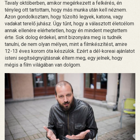
Tavaly októberben, amikor megérkezett a felkérés, én
tényleg ott tartottam, hogy más munka után kell néznem.
Azon gondolkoztam, hogy tűzoltó legyek, katona, vagy
vadakat terelő juhász. Úgy tűnt, hogy a választott életcélom
annak ellenére elérhetetlen, hogy én mindent megtettem
érte. Sok dolog érdekel, amit bizonyára meg is tudnék
tanulni, de nem olyan mélyen, mint a filmkészítést, amire
12-13 éves korom óta készülök. Ezért a dél-koreai ajánlatot
isteni segítségnyújtásnak éltem meg, egy jelnek, hogy
mégis a film világában van dolgom.