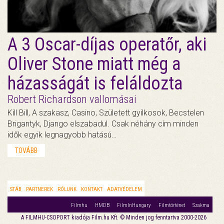
A 3 Oscar-díjas operatőr, aki
Oliver Stone miatt még a
házasságát is feláldozta
Robert Richardson vallomásai
Kill Bill, A szakasz, Casino, Született gyilkosok, Becstelen
Brigantyk, Django elszabadul. Csak néhány cím minden
idők egyik legnagyobb hatású…
TOVÁBB
STÁB
PARTNEREK
RÓLUNK
KONTAKT
ADATVÉDELEM
Filmhu
HMDB
FilmInHungary
Filmtörténet
Szakma
A FILMHU-CSOPORT kiadója Film.hu Kft. © Minden jog fenntartva 2000-2026