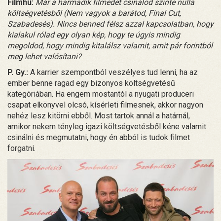
Filmhu:
Már a harmadik filmedet csinálod szinte nulla
költségvetésből (Nem vagyok a barátod, Final Cut,
Szabadesés). Nincs benned félsz azzal kapcsolatban, hogy
kialakul rólad egy olyan kép, hogy te úgyis mindig
megoldod, hogy mindig kitalálsz valamit, amit pár forintból
meg lehet valósítani?
P. Gy.:
A karrier szempontból veszélyes tud lenni, ha az
ember benne ragad egy bizonyos költségvetésű
kategóriában. Ha engem mostantól a nyugati produceri
csapat elkönyvel olcsó, kísérleti filmesnek, akkor nagyon
nehéz lesz kitörni ebből. Most tartok annál a határnál,
amikor nekem tényleg igazi költségvetésből kéne valamit
csinálni és megmutatni, hogy én abból is tudok filmet
forgatni.