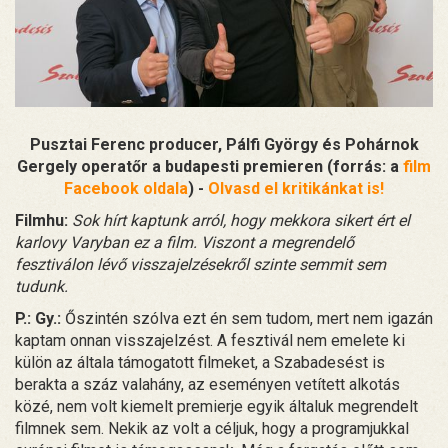
Pusztai Ferenc producer, Pálfi György és Pohárnok
Gergely operatőr a budapesti premieren (forrás: a
film
Facebook oldala
) -
Olvasd el kritikánkat is!
Filmhu:
Sok hírt kaptunk arról, hogy mekkora sikert ért el
karlovy Varyban ez a film. Viszont a megrendelő
fesztiválon lévő visszajelzésekről szinte semmit sem
tudunk.
P.: Gy.:
Őszintén szólva ezt én sem tudom, mert nem igazán
kaptam onnan visszajelzést. A fesztivál nem emelete ki
külön az általa támogatott filmeket, a Szabadesést is
berakta a száz valahány, az eseményen vetített alkotás
közé, nem volt kiemelt premierje egyik általuk megrendelt
filmnek sem. Nekik az volt a céljuk, hogy a programjukkal