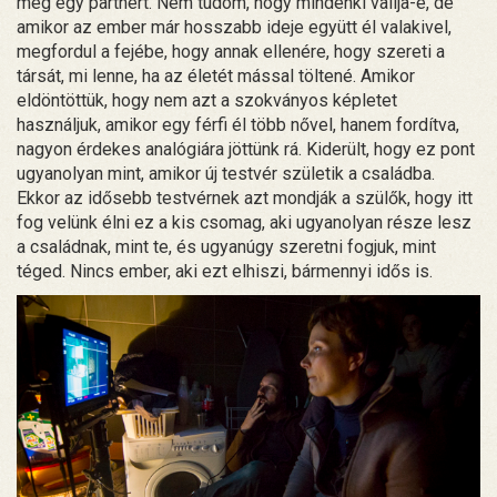
még egy partnert. Nem tudom, hogy mindenki vallja-e, de
amikor az ember már hosszabb ideje együtt él valakivel,
megfordul a fejébe, hogy annak ellenére, hogy szereti a
társát, mi lenne, ha az életét mással töltené. Amikor
eldöntöttük, hogy nem azt a szokványos képletet
használjuk, amikor egy férfi él több nővel, hanem fordítva,
nagyon érdekes analógiára jöttünk rá. Kiderült, hogy ez pont
ugyanolyan mint, amikor új testvér születik a családba.
Ekkor az idősebb testvérnek azt mondják a szülők, hogy itt
fog velünk élni ez a kis csomag, aki ugyanolyan része lesz
a családnak, mint te, és ugyanúgy szeretni fogjuk, mint
téged. Nincs ember, aki ezt elhiszi, bármennyi idős is.