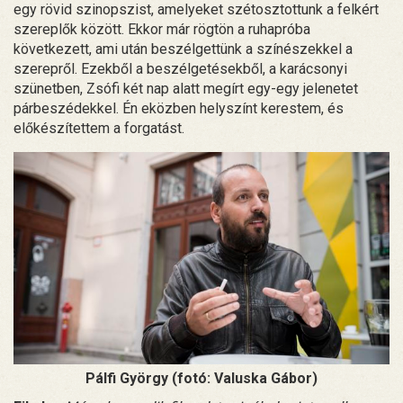
egy rövid szinopszist, amelyeket szétosztottunk a felkért
szereplők között. Ekkor már rögtön a ruhapróba
következett, ami után beszélgettünk a színészekkel a
szerepről. Ezekből a beszélgetésekből, a karácsonyi
szünetben, Zsófi két nap alatt megírt egy-egy jelenetet
párbeszédekkel. Én eközben helyszínt kerestem, és
előkészítettem a forgatást.
Pálfi György (fotó: Valuska Gábor)