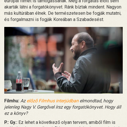
európai filmet is támogassanak. Még a forgatás előtt sem
akarták látni a forgatókönyvet. Ránk bíztak mindent. Nagyon
más kultúrában élnek. De természetesen be fogják mutatni,
és forgalmazni is fogják Koreában a Szabadesést.
Filmhu:
Az
előző Filmhus interjúdban
elmondtad, hogy
jelenleg Nagy V. Gergővel írsz egy forgatókönyvet. Hogy áll
ez a könyv?
P.: Gy.:
Ez lehet a következő olyan tervem, amiből film is