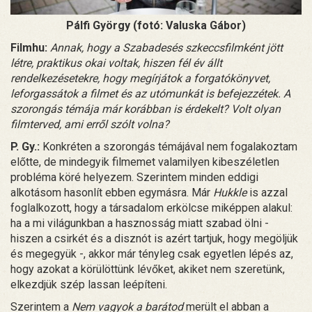
Pálfi György (fotó: Valuska Gábor)
Filmhu:
Annak, hogy a Szabadesés szkeccsfilmként jött
létre, praktikus okai voltak, hiszen fél év állt
rendelkezésetekre, hogy megírjátok a forgatókönyvet,
leforgassátok a filmet és az utómunkát is befejezzétek. A
szorongás témája már korábban is érdekelt? Volt olyan
filmterved, ami erről szólt volna?
P. Gy.:
Konkréten a szorongás témájával nem fogalakoztam
előtte, de mindegyik filmemet valamilyen kibeszéletlen
probléma köré helyezem. Szerintem minden eddigi
alkotásom hasonlít ebben egymásra. Már
Hukkle
is azzal
foglalkozott, hogy a társadalom erkölcse miképpen alakul:
ha a mi világunkban a hasznosság miatt szabad ölni -
hiszen a csirkét és a disznót is azért tartjuk, hogy megöljük
és megegyük -, akkor már tényleg csak egyetlen lépés az,
hogy azokat a körülöttünk lévőket, akiket nem szeretünk,
elkezdjük szép lassan leépíteni.
Szerintem a
Nem vagyok a barátod
merült el abban a