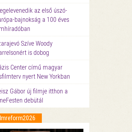
egelevenedik az első úszó-
urópa-bajnokság a 100 éves
ilmhíradóban
zarajevó Szíve Woody
rrelsonért is dobog
ázis Center című magyar
sfilmterv nyert New Yorkban
isz Gábor új filmje itthon a
ineFesten debütál
ilmreform2026