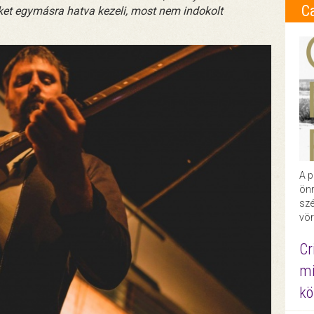
C
et egymásra hatva kezeli, most nem indokolt
A p
önr
szé
vör
Cr
mi
kö