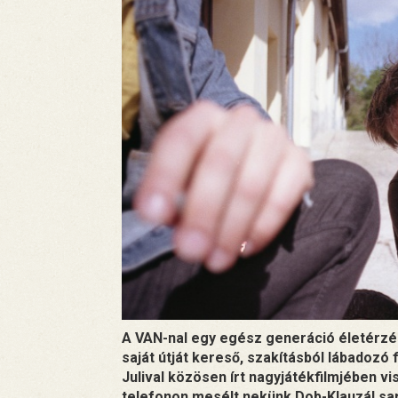
A VAN-nal egy egész generáció életérzé
saját útját kereső, szakításból lábadozó 
Julival közösen írt nagyjátékfilmjében vi
telefonon mesélt nekünk Dob-Klauzál sar