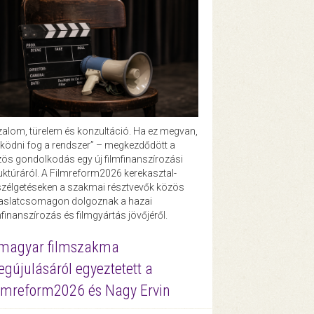
zalom, türelem és konzultáció. Ha ez megvan,
ödni fog a rendszer” – megkezdődött a
ös gondolkodás egy új filmfinanszírozási
uktúráról. A Filmreform2026 kerekasztal-
zélgetéseken a szakmai résztvevők közös
vaslatcsomagon dolgoznak a hazai
mfinanszírozás és filmgyártás jövőjéről.
magyar filmszakma
gújulásáról egyeztetett a
lmreform2026 és Nagy Ervin