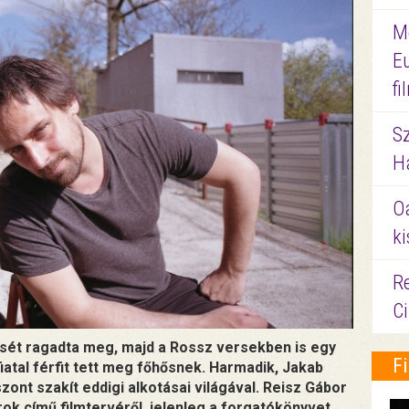
M
E
f
S
Ha
O
ki
Re
C
sét ragadta meg, majd a Rossz versekben is egy
F
fiatal férfit tett meg főhősnek. Harmadik, Jakab
szont szakít eddigi alkotásai világával. Reisz Gábor
ok című filmtervéről, jelenleg a forgatókönyvet