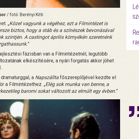
Lé
bor
/ fotó: Berényi Kitti
sz
et. „
Közel vagyunk a végéhez, ezt a Filmintézet is
ersze biztos, hogy a stáb és a színészek bevonásával
Re
k szintjén. A castingot április környékén szeretnénk
ra
orgathassunk.
”
ejlesztési fázisban van a Filmintézetnél, legutóbb
ltozatának elkészítésére, a nyári forgatás akkor jöhet
..
dramaturggal, a
Napszállta
főszereplőjével kezdte el
ör a Filmintézethez. „
Elég sok munka van benne, a
rkezetileg baromi sokat változott az elmúlt egy évben.
”