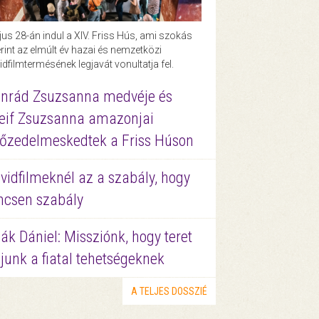
us 28-án indul a XIV. Friss Hús, ami szokás
rint az elmúlt év hazai és nemzetközi
idfilmtermésének legjavát vonultatja fel.
nrád Zsuzsanna medvéje és
eif Zsuzsanna amazonjai
őzedelmeskedtek a Friss Húson
vidfilmeknél az a szabály, hogy
ncsen szabály
ák Dániel: Missziónk, hogy teret
junk a fiatal tehetségeknek
A TELJES DOSSZIÉ