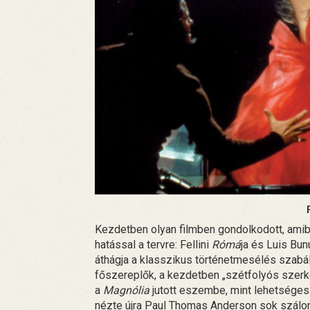
Kezdetben olyan filmben gondolkodott, amib
hatással a tervre: Fellini
Rómá
ja és Luis Bun
áthágja a klasszikus történetmesélés szabál
főszereplők, a kezdetben „szétfolyós szerke
a
Magnólia
jutott eszembe, mint lehetséges 
nézte újra Paul Thomas Anderson sok szálon 