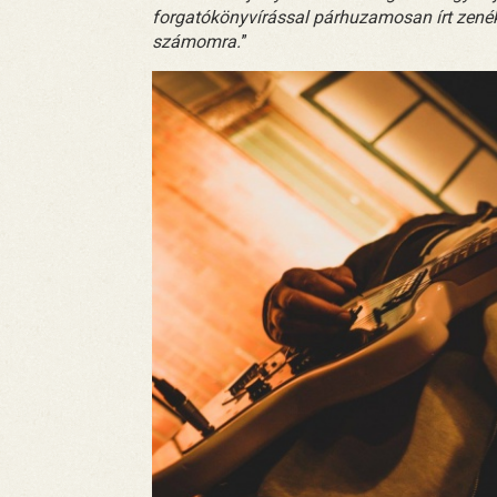
forgatókönyvírással párhuzamosan írt zenék
számomra.
”