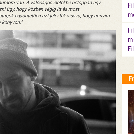
s humora van. A valóságos életekbe betoppan egy
Fi
ozni úgy, hogy közben végig itt és most
mo
tagok egyöntetűen azt jelezték vissza, hogy annyira
 könyvön."
Fi
ma
Fi
F