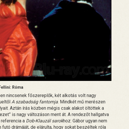
Fellini: Róma
en nincsenek főszereplők, két alkotás volt nagy
ueltől
A szabadság fantomja
. Mindkét mű merészen
yait. Aztán írás közben mégis csak alakot öltöttek a
zet” is nagy változáson ment át. A rendezőt hallgatva
referencia a
Dob-Klauzál sarok
hoz: Gábor ugyan nem
futó drámáját, de elárulta, hogy sokat beszéltek róla