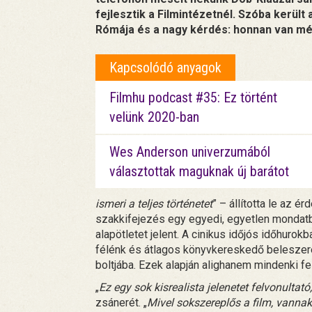
fejlesztik a Filmintézetnél. Szóba került 
Rómája és a nagy kérdés: honnan van még
Kapcsolódó anyagok
Filmhu podcast #35: Ez történt
velünk 2020-ban
Wes Anderson univerzumából
választottak maguknak új barátot
ismeri a teljes történetet
” – állította le az 
szakkifejezés egy egyedi, egyetlen mondatb
alapötletet jelent. A cinikus időjós időhurokba
félénk és átlagos könyvkereskedő beleszere
boltjába. Ezek alapján alighanem mindenki fe
„
Ez egy sok kisrealista jelenetet felvonultató
zsánerét. „
Mivel sokszereplős a film, vannak