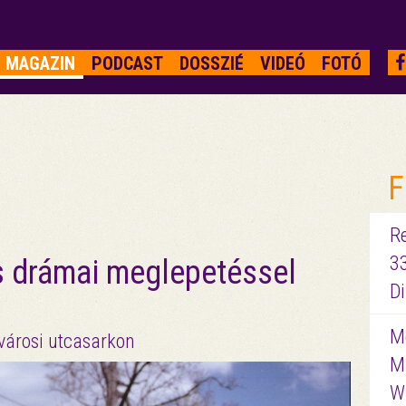
MAGAZIN
PODCAST
DOSSZIÉ
VIDEÓ
FOTÓ
F
R
3
s drámai meglepetéssel
D
Me
városi utcasarkon
M
W