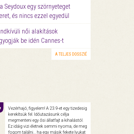
a Seydoux egy szörnyeteget
eret, és nincs ezzel egyedül
ndkívüli női alakítások
gyogják be idén Cannes-t
A TELJES DOSSZIÉ
Vezérhajó, figyelem! A 23.9-et egy tizedesig
kerekítsük fel. Időutazásunk célja
megmenteni egy ősi állatfajt a kihalástól.
Ez idáig vizi életnek semmi nyoma, de meg
fogom találni... ha egy másik fekete lyukat