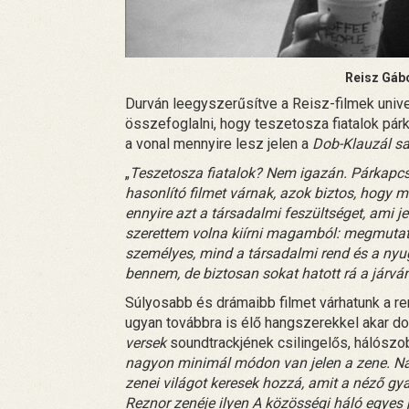
Reisz Gáb
Durván leegyszerűsítve a Reisz-filmek univ
összefoglalni, hogy teszetosza fiatalok párk
a vonal mennyire lesz jelen a
Dob-Klauzál s
„
Teszetosza fiatalok? Nem igazán. Párkapc
hasonlító filmet várnak, azok biztos, hogy
ennyire azt a társadalmi feszültséget, ami j
szerettem volna kiírni magamból: megmutat
személyes, mind a társadalmi rend és a nyug
bennem, de biztosan sokat hatott rá a járván
Súlyosabb és drámaibb filmet várhatunk a re
ugyan továbbra is élő hangszerekkel akar do
versek
soundtrackjének csilingelős, hálósz
nagyon minimál módon van jelen a zene. Nag
zenei világot keresek hozzá, amit a néző gya
Reznor zenéje ilyen A közösségi háló egyes