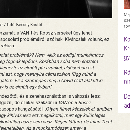
Máj
sze
or
/ fotó: Becsey Kristóf
röv
erzumát, a VAN-t és Rossz verseket úgy lehet
Ko
apcsolati problémáiról szólnak. Kíváncsiak voltunk, ez
arok
ban:
Kr
solat problémák? Nem. Akik az eddigi munkáimhoz
gy
 meg fognak lepődni. Korábban soha nem éreztem
ellemezte az elmúlt pár évünket, elsősorban ezt
Rö
ni azt, hogy mennyire cérnaszálon függ mind a
alom. Ez a szorongás még a Covid előtt alakult ki
ni
y is az elmúlt egy évben.
”
De
ndezőtől, és a zenehasználatban is változás lesz:
lgozni, de el akar szakadni a
VAN
és a
Rossz
ad
obapopos hangzásától. „O
lyan filmet képzelek el, amiben
y kihívás lesz ezt megalkotni, mert egy különleges
korlatilag észre sem vesz. Régen láttam, de talán Trent
 jeleneteiben. Az a munkamódszer, amely a