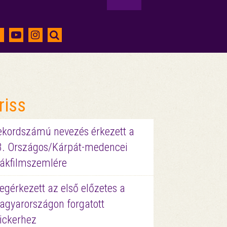
riss
ekordszámú nevezés érkezett a
3. Országos/Kárpát-medencei
iákfilmszemlére
gérkezett az első előzetes a
agyarországon forgatott
ickerhez