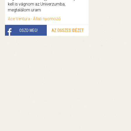
kell is vágnom az Univerzumba,
megtalálom uram
Ace Ventura - Állati nyomozó
OSZD MEG!
AZ ÖSSZES IDÉZET