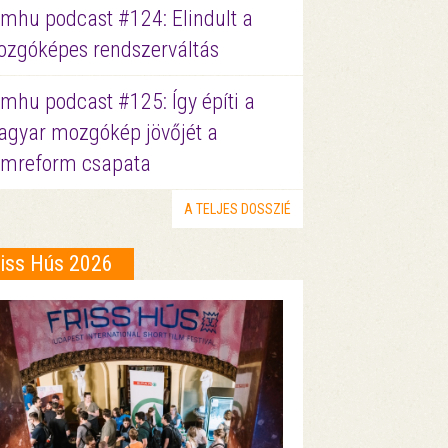
lmhu podcast #124: Elindult a
zgóképes rendszerváltás
lmhu podcast #125: Így építi a
gyar mozgókép jövőjét a
lmreform csapata
A TELJES DOSSZIÉ
riss Hús 2026