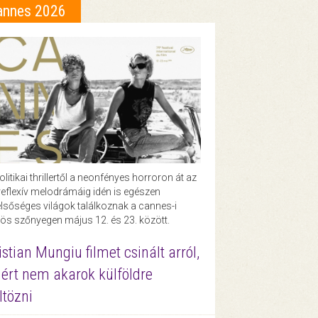
annes 2026
olitikai thrillertől a neonfényes horroron át az
eflexív melodrámáig idén is egészen
lsőséges világok találkoznak a cannes-i
ös szőnyegen május 12. és 23. között.
istian Mungiu filmet csinált arról,
ért nem akarok külföldre
ltözni