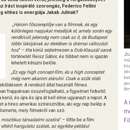
az írást inspiráló szorongás, Federico Fellini
 ehhez is energiája Jakab Julinak?
„
Három főszereplője van a filmnek, és egy
különleges napjukat meséljük el, amely során egy
rendkívüli jelenség nem csak az ő, de Budapest
többi lakójának az életében is drámai változást
hoz
” – írta körül sejtelmesen a
Dob-Klauzál sarok
„Bi
történetét Reisz Gábor, és többet nem is igazán
műk
lehetett kihúzni belőle.
köz
str
„
Ez egy high concept-film, és a high conceptet
bes
még nem akarom elárulni. Csak a szűk stáb
ja
érdeklődésem. A rendező által használt filmes
fil
an frappánsan összefoglalható, a figyelmet felkeltő
 kerül, és újra és újra át kell élnie ugyanazt a napot. A
A 
t a híres amerikai színésznőbe, aki egy nap belép a
me
lismerte, mely filmekről van szó.
Fi
, misztikus társadalmi szatíra
” – lőtte be a film
 eltérő hangulatú szálak, az egyikbe például