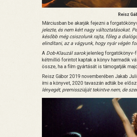
Reisz Gá
Márciusban be akarják fejezni a forgatókönyv
jelezte, és nem kért nagy változtatásokat. P
később még csiszolunk rajta, főleg a dialógo
elindítani, az a vágyunk, hogy nyár végén f
A
Dob-Klauzál sarok
jelenleg forgatókönyv-f
kétmillió forintot kaptak a könyv harmadik vá
össze, ha a film gyártását is támogatják majd
Reisz Gábor 2019 novemberében Jakab Juli 
írni a könyvet, 2020 tavaszán adták be elősz
lényegét, premissziáját tekintve nem, de sze