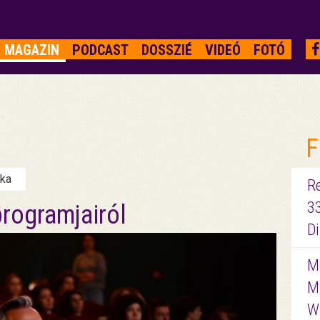
MAGAZIN
PODCAST
DOSSZIÉ
VIDEÓ
FOTÓ
F
nka
R
3
rogramjairól
D
Me
M
W