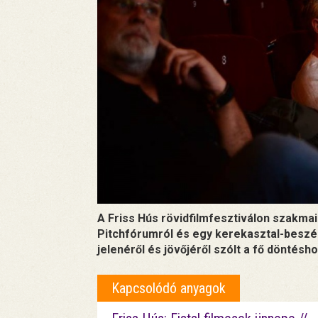
A Friss Hús rövidfilmfesztiválon szakma
Pitchfórumról és egy kerekasztal-beszél
jelenéről és jövőjéről szólt a fő döntésh
Kapcsolódó anyagok