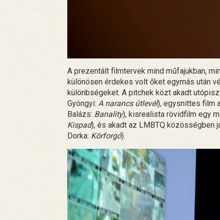
A prezentált filmtervek mind műfajukban, m
különösen érdekes volt őket egymás után vé
különbségeket. A pitchek közt akadt utópis
Gyöngyi:
A narancs útlevél
), egysnittes film
Balázs:
Banality
), kisrealista rövidfilm egy
Kispad
), és akadt az LMBTQ közösségben já
Dorka:
Körforgó
).