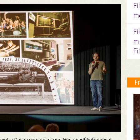
Fi
mo
Fi
ma
Fi
F
niel, a Daazo.com és a Friss Hús rövidfilmfesztivál