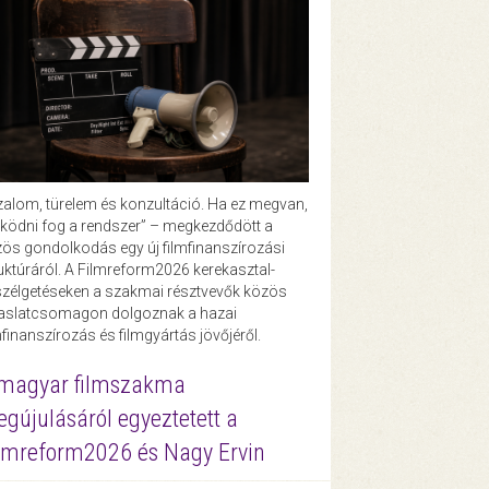
zalom, türelem és konzultáció. Ha ez megvan,
ödni fog a rendszer” – megkezdődött a
ös gondolkodás egy új filmfinanszírozási
uktúráról. A Filmreform2026 kerekasztal-
zélgetéseken a szakmai résztvevők közös
vaslatcsomagon dolgoznak a hazai
mfinanszírozás és filmgyártás jövőjéről.
magyar filmszakma
gújulásáról egyeztetett a
lmreform2026 és Nagy Ervin