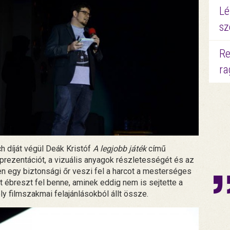
Lé
sz
Re
ra
ch díját végül Deák Kristóf
A legjobb játék
című
t prezentációt, a vizuális anyagok részletességét és az
ben egy biztonsági őr veszi fel a harcot a mesterséges
nt ébreszt fel benne, aminek eddig nem is sejtette a
ely filmszakmai felajánlásokból állt össze.