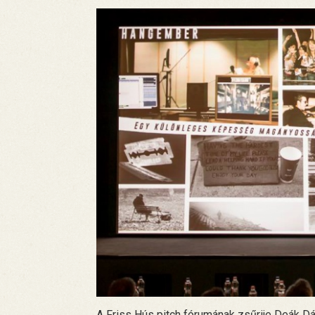
A Friss Hús pitch fórumának zsűrije Deák Dá