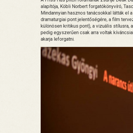
alapítója, Köbli Norbert forgatókönyvíró, Ta
Mindannyian hasznos tanácsokkal látták el a
dramaturgiai pont jelentőségére, a film terv
különösen kritikus pont), a vizuális stílusra,
pedig egyszerűen csak arra voltak kíváncsiak
akarja leforgatni.