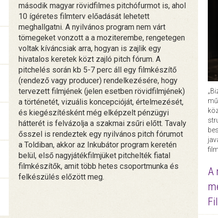
második magyar rövidfilmes pitchófurmot is, ahol
10 ígéretes filmterv előadását lehetett
meghallgatni. A nyilvános program nem várt
tömegeket vonzott a a moziterembe, rengetegen
voltak kíváncsiak arra, hogyan is zajlik egy
hivatalos keretek közt zajló pitch fórum. A
pitchelés során kb 5-7 perc áll egy filmkészítő
(rendező vagy producer) rendelkezésére, hogy
tervezett filmjének (jelen esetben rövidfilmjének)
„Bi
műk
a történetét, vizuális koncepcióját, értelmezését,
köz
és kiegészítésként még elképzelt pénzügyi
str
hátterét is felvázolja a szakmai zsűri előtt. Tavaly
bes
ősszel is rendeztek egy nyilvános pitch fórumot
ja
a Toldiban, akkor az Inkubátor program keretén
fil
belül, első nagyjátékfilmjüket pitchelték fiatal
filmkészítők, amit több hetes csoportmunka és
A 
felkészülés előzött meg.
me
Fi