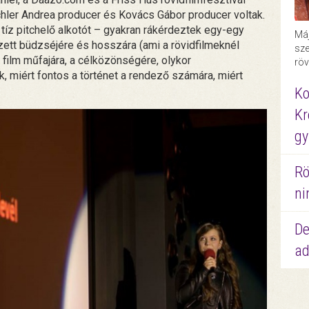
schler Andrea producer és Kovács Gábor producer voltak.
 tíz pitchelő alkotót – gyakran rákérdeztek egy-egy
Máj
ezett büdzséjére és hosszára (ami a rövidfilmeknél
sze
 a film műfajára, a célközönségére, olykor
röv
, miért fontos a történet a rendező számára, miért
Ko
Kr
gy
Rö
ni
De
ad