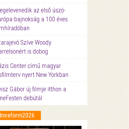
egelevenedik az első úszó-
urópa-bajnokság a 100 éves
ilmhíradóban
zarajevó Szíve Woody
rrelsonért is dobog
ázis Center című magyar
sfilmterv nyert New Yorkban
isz Gábor új filmje itthon a
ineFesten debütál
ilmreform2026