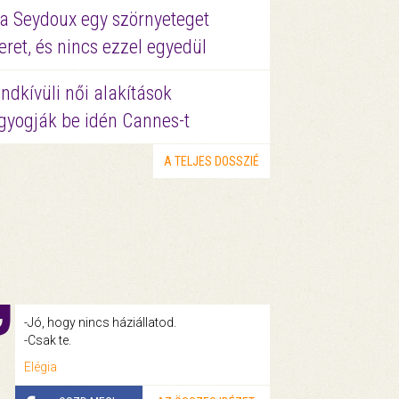
a Seydoux egy szörnyeteget
eret, és nincs ezzel egyedül
ndkívüli női alakítások
gyogják be idén Cannes-t
A TELJES DOSSZIÉ
-Jó, hogy nincs háziállatod.
-Csak te.
Elégia