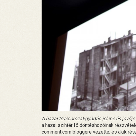
A hazai tévésorozat-gyártás jelene és jövője
a hazai színtér fő döntéshozóinak részvételé
comment:com bloggere vezette, és akik részt