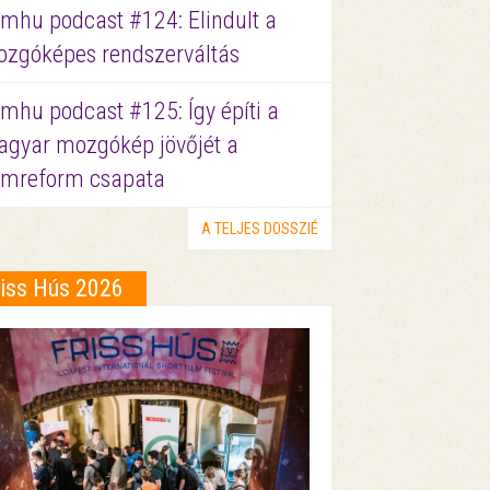
lmhu podcast #124: Elindult a
zgóképes rendszerváltás
lmhu podcast #125: Így építi a
gyar mozgókép jövőjét a
lmreform csapata
A TELJES DOSSZIÉ
riss Hús 2026