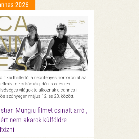
annes 2026
olitikai thrillertől a neonfényes horroron át az
eflexív melodrámáig idén is egészen
lsőséges világok találkoznak a cannes-i
ös szőnyegen május 12. és 23. között.
istian Mungiu filmet csinált arról,
ért nem akarok külföldre
ltözni