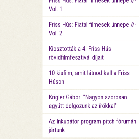
Friss Hús: Fiatal filmesek ünnepe //-
Vol. 1
Friss Hús: Fiatal filmesek ünnepe //-
Vol. 2
Kiosztották a 4. Friss Hús
rövidfilmfesztivál díjait
10 kisfilm, amit látnod kell a Friss
Húson
Krigler Gábor: "Nagyon szorosan
együtt dolgozunk az írókkal"
Az Inkubátor program pitch fórumán
jártunk