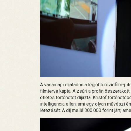
A vasárnapi díjátadón a legjobb rövidfilm-pit
filmterve kapta. A zsűri a profin összerakot
ötletes történetet díjazta. Kristóf történeté
intelligencia ellen, ami egy olyan művészi é
létezését. A díj mellé 300.000 forint járt, am