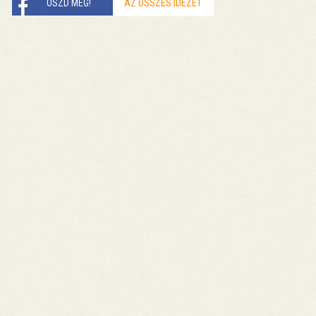
OSZD MEG!
AZ ÖSSZES IDÉZET