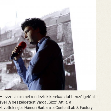
– ezzel a címmel rendeztek kerekasztal-beszélge​tést
vel. A beszélgetést Varga „Sixx” Attila, a
 vettek rajta: Hámori Barbara, a ContentLab & Factory