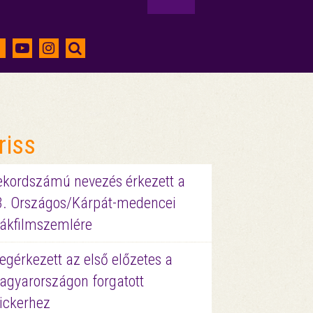
riss
ekordszámú nevezés érkezett a
3. Országos/Kárpát-medencei
iákfilmszemlére
gérkezett az első előzetes a
agyarországon forgatott
ickerhez