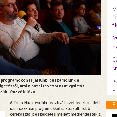
M
E
f
S
Ha
O
ki
Re
i programokon is jártunk: beszámolunk a
getésről, ami a hazai tévésorozat-gyártás
C
ozók részvételével.
A Friss Hús rövidfilmfesztivál a vetítések mellett
F
idén szakmai programokkal is készült. Több
kerekasztal beszélgetés mellett megrendezték a