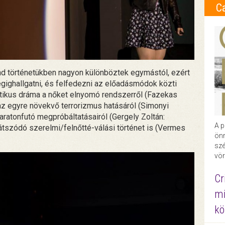
C
ind történetükben nagyon különböztek egymástól, ezért
gighallgatni, és felfedezni az előadásmódok közti
ztikus dráma a nőket elnyomó rendszerről (Fazekas
 az egyre növekvő terrorizmus hatásáról (Simonyi
 maratonfutó megpróbáltatásairól (Gergely Zoltán:
A p
tszódó szerelmi/felnőtté-válási történet is (Vermes
önr
szé
vör
Cr
mi
kö