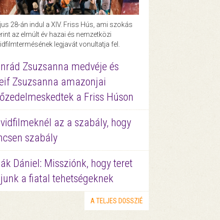
us 28-án indul a XIV. Friss Hús, ami szokás
rint az elmúlt év hazai és nemzetközi
idfilmtermésének legjavát vonultatja fel.
nrád Zsuzsanna medvéje és
eif Zsuzsanna amazonjai
őzedelmeskedtek a Friss Húson
vidfilmeknél az a szabály, hogy
ncsen szabály
ák Dániel: Missziónk, hogy teret
junk a fiatal tehetségeknek
A TELJES DOSSZIÉ