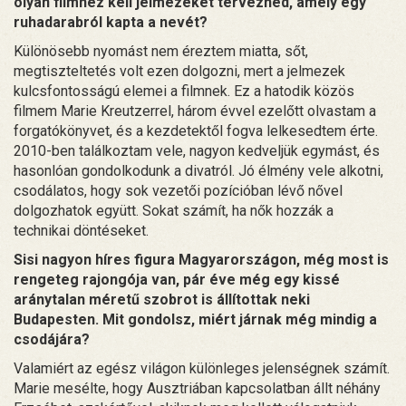
olyan filmhez kell jelmezeket tervezned, amely egy
ruhadarabról kapta a nevét?
Különösebb nyomást nem éreztem miatta, sőt,
megtiszteltetés volt ezen dolgozni, mert a jelmezek
kulcsfontosságú elemei a filmnek. Ez a hatodik közös
filmem Marie Kreutzerrel, három évvel ezelőtt olvastam a
forgatókönyvet, és a kezdetektől fogva lelkesedtem érte.
2010-ben találkoztam vele, nagyon kedveljük egymást, és
hasonlóan gondolkodunk a divatról. Jó élmény vele alkotni,
csodálatos, hogy sok vezetői pozícióban lévő nővel
dolgozhatok együtt. Sokat számít, ha nők hozzák a
technikai döntéseket.
Sisi nagyon híres figura Magyarországon, még most is
rengeteg rajongója van, pár éve még egy kissé
aránytalan méretű szobrot is állítottak neki
Budapesten. Mit gondolsz, miért járnak még mindig a
csodájára?
Valamiért az egész világon különleges jelenségnek számít.
Marie mesélte, hogy Ausztriában kapcsolatban állt néhány