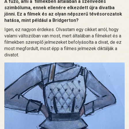
A fűző, ami a filmekben általában a szenvedés
szimbóluma, ennek ellenére elkezdett újra divatba
jönni. Ez a filmek és az olyan népszerű tévésorozatok
hatása, mint például a Bridgerton?
Igen, ez nagyon érdekes. Olvastam egy cikket arról, hogy
valami változóban van most, mert általában a filmeket és a
filmekben szereplő jelmezeket befolyásolta a divat, de ez
most megfordult, most épp a filmes jelmezek diktálják a
divatot.