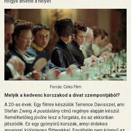
hölgye átvette a helyét.
Forrás: Cirko Film
Melyik a kedvenc korszakod a divat szempontjából?
A 20-as évek. Egy filmre készülök Terrence Davisszel, ami
Stefan Zweig
A postáslány
című regénye alapján készül.
Remélhetőleg jövőre lesz a forgatás, és az ekkoriban
játszódik. Ez egy gyönyörű korszak, annyi érdekes
anyaggal, különleges flitterekkel. Egyáltalán nem könnyű az