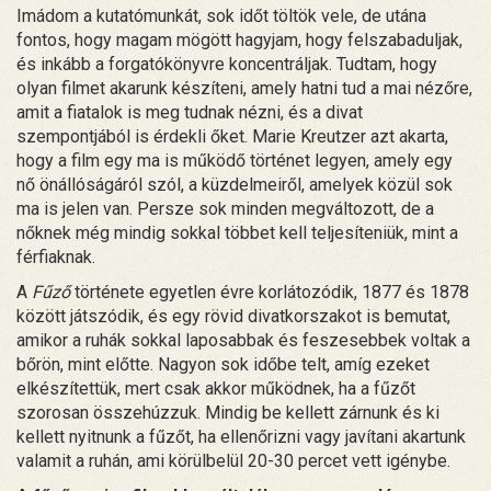
Imádom a kutatómunkát, sok időt töltök vele, de utána
fontos, hogy magam mögött hagyjam, hogy felszabaduljak,
és inkább a forgatókönyvre koncentráljak. Tudtam, hogy
olyan filmet akarunk készíteni, amely hatni tud a mai nézőre,
amit a fiatalok is meg tudnak nézni, és a divat
szempontjából is érdekli őket. Marie Kreutzer azt akarta,
hogy a film egy ma is működő történet legyen, amely egy
nő önállóságáról szól, a küzdelmeiről, amelyek közül sok
ma is jelen van. Persze sok minden megváltozott, de a
nőknek még mindig sokkal többet kell teljesíteniük, mint a
férfiaknak.
A
Fűző
története egyetlen évre korlátozódik, 1877 és 1878
között játszódik, és egy rövid divatkorszakot is bemutat,
amikor a ruhák sokkal laposabbak és feszesebbek voltak a
bőrön, mint előtte. Nagyon sok időbe telt, amíg ezeket
elkészítettük, mert csak akkor működnek, ha a fűzőt
szorosan összehúzzuk. Mindig be kellett zárnunk és ki
kellett nyitnunk a fűzőt, ha ellenőrizni vagy javítani akartunk
valamit a ruhán, ami körülbelül 20-30 percet vett igénybe.