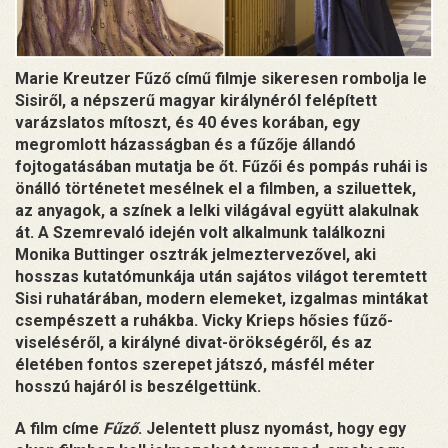
Marie Kreutzer Fűző című filmje sikeresen rombolja le
Sisiről, a népszerű magyar királynéról felépített
varázslatos mítoszt, és 40 éves korában, egy
megromlott házasságban és a fűzője állandó
fojtogatásában mutatja be őt. Fűzői és pompás ruhái is
önálló történetet mesélnek el a filmben, a sziluettek,
az anyagok, a színek a lelki világával együtt alakulnak
át. A Szemrevaló idején volt alkalmunk találkozni
Monika Buttinger osztrák jelmeztervezővel, aki
hosszas kutatómunkája után sajátos világot teremtett
Sisi ruhatárában, modern elemeket, izgalmas mintákat
csempészett a ruhákba. Vicky Krieps hősies fűző-
viseléséről, a királyné divat-örökségéről, és az
életében fontos szerepet játszó, másfél méter
hosszú hajáról is beszélgettünk.
A film címe
Fűző
. Jelentett plusz nyomást, hogy egy