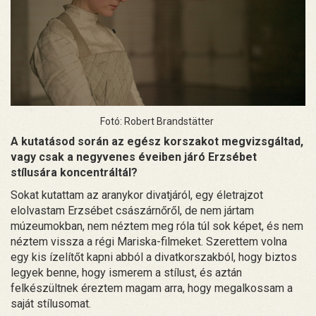
Fotó: Robert Brandstätter
A kutatásod során az egész korszakot megvizsgáltad,
vagy csak a negyvenes éveiben járó Erzsébet
stílusára koncentráltál?
Sokat kutattam az aranykor divatjáról, egy életrajzot
elolvastam Erzsébet császárnőről, de nem jártam
múzeumokban, nem néztem meg róla túl sok képet, és nem
néztem vissza a régi Mariska-filmeket. Szerettem volna
egy kis ízelítőt kapni abból a divatkorszakból, hogy biztos
legyek benne, hogy ismerem a stílust, és aztán
felkészültnek éreztem magam arra, hogy megalkossam a
saját stílusomat.