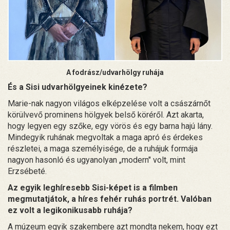
A fodrász/udvarhölgy ruhája
És a Sisi udvarhölgyeinek kinézete?
Marie-nak nagyon világos elképzelése volt a császárnőt
körülvevő prominens hölgyek belső köréről. Azt akarta,
hogy legyen egy szőke, egy vörös és egy barna hajú lány.
Mindegyik ruhának megvoltak a maga apró és érdekes
részletei, a maga személyisége, de a ruhájuk formája
nagyon hasonló és ugyanolyan „modern" volt, mint
Erzsébeté.
Az egyik leghíresebb Sisi-képet is a filmben
megmutatjátok, a híres fehér ruhás portrét. Valóban
ez volt a legikonikusabb ruhája?
A múzeum egyik szakembere azt mondta nekem, hogy ezt