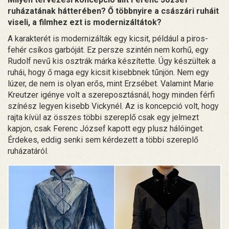
ruházatának hátterében? Ő többnyire a császári ruháit
viseli, a filmhez ezt is modernizáltátok?
A karakterét is modernizálták egy kicsit, például a piros-
fehér csíkos garbóját. Ez persze szintén nem korhű, egy
Rudolf nevű kis osztrák márka készítette. Úgy készültek a
ruhái, hogy ő maga egy kicsit kisebbnek tűnjön. Nem egy
lúzer, de nem is olyan erős, mint Erzsébet. Valamint Marie
Kreutzer igénye volt a szereposztásnál, hogy minden férfi
színész legyen kisebb Vickynél. Az is koncepció volt, hogy
rajta kívül az összes többi szereplő csak egy jelmezt
kapjon, csak Ferenc József kapott egy plusz hálóinget.
Érdekes, eddig senki sem kérdezett a többi szereplő
ruházatáról.