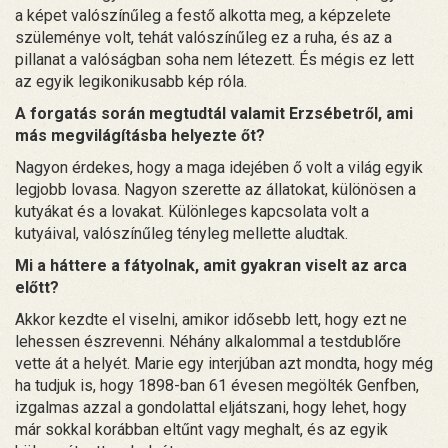
a képet valószínűleg a festő alkotta meg, a képzelete
szüleménye volt, tehát valószínűleg ez a ruha, és az a
pillanat a valóságban soha nem létezett. És mégis ez lett
az egyik legikonikusabb kép róla.
A forgatás során megtudtál valamit Erzsébetről, ami
más megvilágításba helyezte őt?
Nagyon érdekes, hogy a maga idejében ő volt a világ egyik
legjobb lovasa. Nagyon szerette az állatokat, különösen a
kutyákat és a lovakat. Különleges kapcsolata volt a
kutyáival, valószínűleg tényleg mellette aludtak.
Mi a háttere a fátyolnak, amit gyakran viselt az arca
előtt?
Akkor kezdte el viselni, amikor idősebb lett, hogy ezt ne
lehessen észrevenni. Néhány alkalommal a testdublőre
vette át a helyét. Marie egy interjúban azt mondta, hogy még
ha tudjuk is, hogy 1898-ban 61 évesen megölték Genfben,
izgalmas azzal a gondolattal eljátszani, hogy lehet, hogy
már sokkal korábban eltűnt vagy meghalt, és az egyik