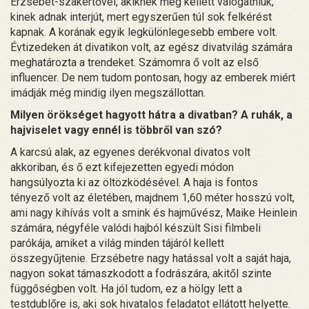
Erzsébet-szakértővel, akiknek meg kellett válogatniuk,
kinek adnak interjút, mert egyszerűen túl sok felkérést
kapnak. A korának egyik legkülönlegesebb embere volt.
Évtizedeken át divatikon volt, az egész divatvilág számára
meghatározta a trendeket. Számomra ő volt az első
influencer. De nem tudom pontosan, hogy az emberek miért
imádják még mindig ilyen megszállottan.
Milyen örökséget hagyott hátra a divatban? A ruhák, a
hajviselet vagy ennél is többről van szó?
A karcsú alak, az egyenes derékvonal divatos volt
akkoriban, és ő ezt kifejezetten egyedi módon
hangsúlyozta ki az öltözködésével. A haja is fontos
tényező volt az életében, majdnem 1,60 méter hosszú volt,
ami nagy kihívás volt a smink és hajművész, Maike Heinlein
számára, négyféle valódi hajból készült Sisi filmbeli
parókája, amiket a világ minden tájáról kellett
összegyűjtenie. Erzsébetre nagy hatással volt a saját haja,
nagyon sokat támaszkodott a fodrászára, akitől szinte
függőségben volt. Ha jól tudom, ez a hölgy lett a
testdublőre is, aki sok hivatalos feladatot ellátott helyette.