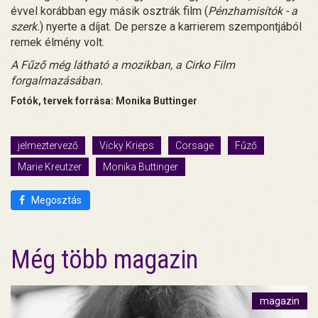
évvel korábban egy másik osztrák film (
Pénzhamisítók - a
szerk.
) nyerte a díjat. De persze a karrierem szempontjából
remek élmény volt.
A Fűző még látható a mozikban, a Cirko Film
forgalmazásában.
Fotók, tervek forrása: Monika Buttinger
jelmeztervező
Vicky Krieps
Corsage
Fűző
Marie Kreutzer
Monika Buttinger
Megosztás
Még több magazin
magazin