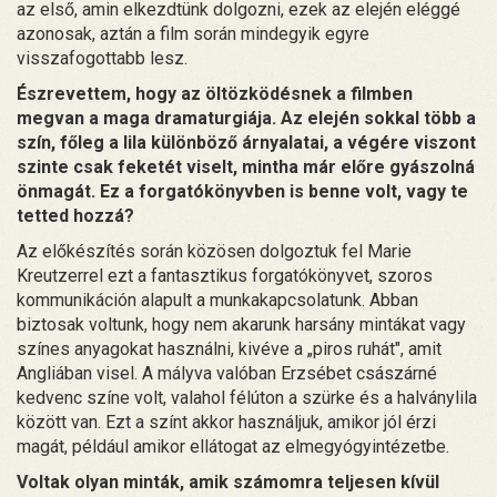
az első, amin elkezdtünk dolgozni, ezek az elején eléggé
azonosak, aztán a film során mindegyik egyre
visszafogottabb lesz.
Észrevettem, hogy az öltözködésnek a filmben
megvan a maga dramaturgiája. Az elején sokkal több a
szín, főleg a lila különböző árnyalatai, a végére viszont
szinte csak feketét viselt, mintha már előre gyászolná
önmagát. Ez a forgatókönyvben is benne volt, vagy te
tetted hozzá?
Az előkészítés során közösen dolgoztuk fel Marie
Kreutzerrel ezt a fantasztikus forgatókönyvet, szoros
kommunikáción alapult a munkakapcsolatunk. Abban
biztosak voltunk, hogy nem akarunk harsány mintákat vagy
színes anyagokat használni, kivéve a „piros ruhát", amit
Angliában visel. A mályva valóban Erzsébet császárné
kedvenc színe volt, valahol félúton a szürke és a halványlila
között van. Ezt a színt akkor használjuk, amikor jól érzi
magát, például amikor ellátogat az elmegyógyintézetbe.
Voltak olyan minták, amik számomra teljesen kívül