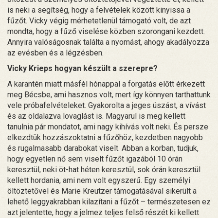
is neki a segítség, hogy a felvételek között kinyissa a
fűzőt. Vicky végig mérhetetlenül támogató volt, de azt
mondta, hogy a fűző viselése közben szorongani kezdett.
Annyira valóságosnak találta a nyomást, ahogy akadályozza
az evésben és a légzésben.
Vicky Krieps hogyan készült a szerepre?
A karantén miatt másfél hónappal a forgatás előtt érkezett
meg Bécsbe, ami hasznos volt, mert így könnyen tarthattunk
vele próbafelvételeket. Gyakorolta a jeges úszást, a vívást
és az oldalazva lovaglást is. Magyarul is meg kellett
tanulnia pár mondatot, ami nagy kihívás volt neki. És persze
elkezdtük hozzászoktatni a fűzőhöz, kezdetben nagyobb
és rugalmasabb darabokat viselt. Abban a korban, tudjuk,
hogy egyetlen nő sem viselt fűzőt igazából 10 órán
keresztül, neki öt-hat héten keresztül, sok órán keresztül
kellett hordania, ami nem volt egyszerű. Egy személyi
öltöztetővel és Marie Kreutzer támogatásával sikerült a
lehető leggyakrabban kilazítani a fűzőt – természetesen ez
azt jelentette, hogy a jelmez teljes felső részét ki kellett