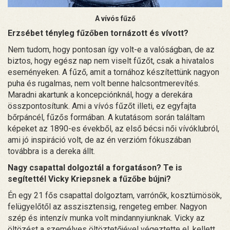
A vívós fűző
Erzsébet tényleg fűzőben tornázott és vívott?
Nem tudom, hogy pontosan így volt-e a valóságban, de az
biztos, hogy egész nap nem viselt fűzőt, csak a hivatalos
eseményeken. A fűző, amit a tornához készítettünk nagyon
puha és rugalmas, nem volt benne halcsontmerevítés.
Maradni akartunk a koncepciónknál, hogy a derekára
összpontosítunk. Ami a vívós fűzőt illeti, ez egyfajta
bőrpáncél, fűzős formában. A kutatásom során találtam
képeket az 1890-es évekből, az első bécsi női vívóklubról,
ami jó inspiráció volt, de az én verzióm fókuszában
továbbra is a dereka állt.
Nagy csapattal dolgoztál a forgatáson? Te is
segítettél Vicky Kriepsnek a fűzőbe bújni?
Én egy 21 fős csapattal dolgoztam, varrónők, kosztümösök,
felügyelőtől az asszisztensig, rengeteg ember. Nagyon
szép és intenzív munka volt mindannyiunknak. Vicky az
öltözést a személyes öltöztetőjével végeztette el, kellett