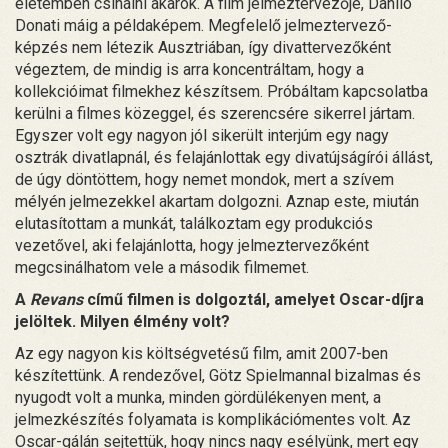
életemben csinálni akarok. A film jelmeztervezője, Danilo
Donati máig a példaképem. Megfelelő jelmeztervező-
képzés nem létezik Ausztriában, így divattervezőként
végeztem, de mindig is arra koncentráltam, hogy a
kollekcióimat filmekhez készítsem. Próbáltam kapcsolatba
kerülni a filmes közeggel, és szerencsére sikerrel jártam.
Egyszer volt egy nagyon jól sikerült interjúm egy nagy
osztrák divatlapnál, és felajánlottak egy divatújságírói állást,
de úgy döntöttem, hogy nemet mondok, mert a szívem
mélyén jelmezekkel akartam dolgozni. Aznap este, miután
elutasítottam a munkát, találkoztam egy produkciós
vezetővel, aki felajánlotta, hogy jelmeztervezőként
megcsinálhatom vele a második filmemet.
A
Revans
című filmen is dolgoztál, amelyet Oscar-díjra
jelöltek. Milyen élmény volt?
Az egy nagyon kis költségvetésű film, amit 2007-ben
készítettünk. A rendezővel, Götz Spielmannal bizalmas és
nyugodt volt a munka, minden gördülékenyen ment, a
jelmezkészítés folyamata is komplikációmentes volt. Az
Oscar-gálán sejtettük, hogy nincs nagy esélyünk, mert egy