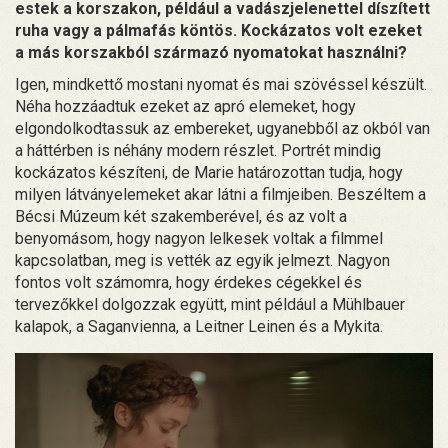
estek a korszakon, például a vadászjelenettel díszített
ruha vagy a pálmafás köntös. Kockázatos volt ezeket
a más korszakból származó nyomatokat használni?
Igen, mindkettő mostani nyomat és mai szövéssel készült.
Néha hozzáadtuk ezeket az apró elemeket, hogy
elgondolkodtassuk az embereket, ugyanebből az okból van
a háttérben is néhány modern részlet. Portrét mindig
kockázatos készíteni, de Marie határozottan tudja, hogy
milyen látványelemeket akar látni a filmjeiben. Beszéltem a
Bécsi Múzeum két szakemberével, és az volt a
benyomásom, hogy nagyon lelkesek voltak a filmmel
kapcsolatban, meg is vették az egyik jelmezt. Nagyon
fontos volt számomra, hogy érdekes cégekkel és
tervezőkkel dolgozzak együtt, mint például a Mühlbauer
kalapok, a Saganvienna, a Leitner Leinen és a Mykita.