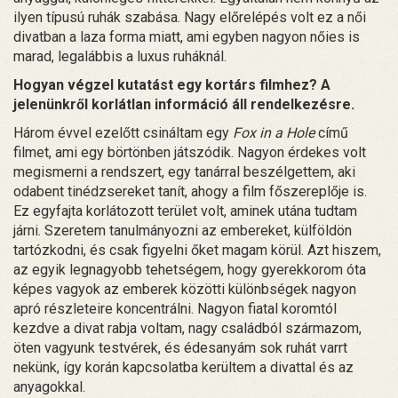
ilyen típusú ruhák szabása. Nagy előrelépés volt ez a női
divatban a laza forma miatt, ami egyben nagyon nőies is
marad, legalábbis a luxus ruháknál.
Hogyan végzel kutatást egy kortárs filmhez? A
jelenünkről korlátlan információ áll rendelkezésre.
Három évvel ezelőtt csináltam egy
Fox in a Hole
című
filmet, ami egy börtönben játszódik. Nagyon érdekes volt
megismerni a rendszert, egy tanárral beszélgettem, aki
odabent tinédzsereket tanít, ahogy a film főszereplője is.
Ez egyfajta korlátozott terület volt, aminek utána tudtam
járni. Szeretem tanulmányozni az embereket, külföldön
tartózkodni, és csak figyelni őket magam körül. Azt hiszem,
az egyik legnagyobb tehetségem, hogy gyerekkorom óta
képes vagyok az emberek közötti különbségek nagyon
apró részleteire koncentrálni. Nagyon fiatal koromtól
kezdve a divat rabja voltam, nagy családból származom,
öten vagyunk testvérek, és édesanyám sok ruhát varrt
nekünk, így korán kapcsolatba kerültem a divattal és az
anyagokkal.