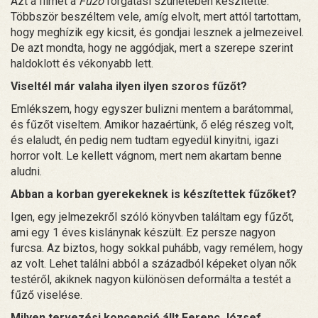
Azt a filmet a
Fűző
forgatási szünetében készítette.
Többször beszéltem vele, amíg elvolt, mert attól tartottam,
hogy meghízik egy kicsit, és gondjai lesznek a jelmezeivel.
De azt mondta, hogy ne aggódjak, mert a szerepe szerint
haldoklott és vékonyabb lett.
Viseltél már valaha ilyen ilyen szoros fűzőt?
Emlékszem, hogy egyszer bulizni mentem a barátommal,
és fűzőt viseltem. Amikor hazaértünk, ő elég részeg volt,
és elaludt, én pedig nem tudtam egyedül kinyitni, igazi
horror volt. Le kellett vágnom, mert nem akartam benne
aludni.
Abban a korban gyerekeknek is készítettek fűzőket?
Igen, egy jelmezekről szóló könyvben találtam egy fűzőt,
ami egy 1 éves kislánynak készült. Ez persze nagyon
furcsa. Az biztos, hogy sokkal puhább, vagy remélem, hogy
az volt. Lehet találni abból a századból képeket olyan nők
testéről, akiknek nagyon különösen deformálta a testét a
fűző viselése.
Milyen tervezési koncepció állt Ferenc József