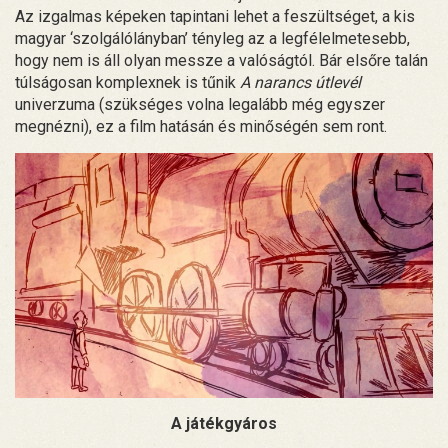
Az izgalmas képeken tapintani lehet a feszültséget, a kis
magyar ‘szolgálólányban’ tényleg az a legfélelmetesebb,
hogy nem is áll olyan messze a valóságtól. Bár elsőre talán
túlságosan komplexnek is tűnik
A narancs útlevél
univerzuma (szükséges volna legalább még egyszer
megnézni), ez a film hatásán és minőségén sem ront.
A játékgyáros