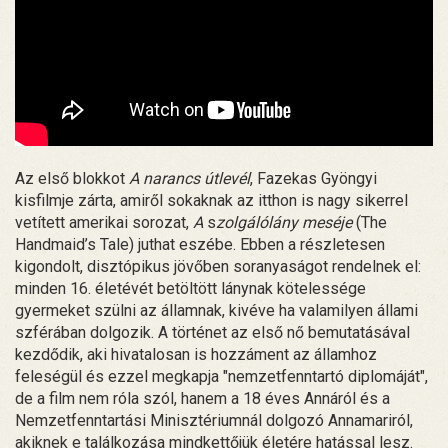
Az első blokkot
A narancs útlevél
, Fazekas Gyöngyi
kisfilmje zárta, amiről sokaknak az itthon is nagy sikerrel
vetített amerikai sorozat,
A
s
zolgálólány meséje
(The
Handmaid’s Tale) juthat eszébe. Ebben a részletesen
kigondolt, disztópikus jövőben soranyaságot rendelnek el:
minden 16. életévét betöltött lánynak kötelessége
gyermeket szülni az államnak, kivéve ha valamilyen állami
szférában dolgozik. A történet az első nő bemutatásával
kezdődik, aki hivatalosan is hozzáment az államhoz
feleségül és ezzel megkapja "nemzetfenntartó diplomáját",
de a film nem róla szól, hanem a 18 éves Annáról és a
Nemzetfenntartási Minisztériumnál dolgozó Annamariról,
akiknek e találkozása mindkettőjük életére hatással lesz.