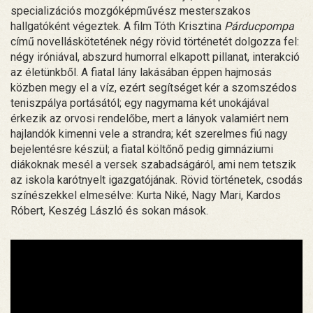
specializációs mozgóképművész mesterszakos
hallgatóként végeztek. A film Tóth Krisztina
Párducpompa
című novelláskötetének négy rövid történetét dolgozza fel:
négy iróniával, abszurd humorral elkapott pillanat, interakció
az életünkből. A fiatal lány lakásában éppen hajmosás
közben megy el a víz, ezért segítséget kér a szomszédos
teniszpálya portásától; egy nagymama két unokájával
érkezik az orvosi rendelőbe, mert a lányok valamiért nem
hajlandók kimenni vele a strandra; két szerelmes fiú nagy
bejelentésre készül; a fiatal költőnő pedig gimnáziumi
diákoknak mesél a versek szabadságáról, ami nem tetszik
az iskola karótnyelt igazgatójának. Rövid történetek, csodás
színészekkel elmesélve: Kurta Niké, Nagy Mari, Kardos
Róbert, Keszég László és sokan mások.