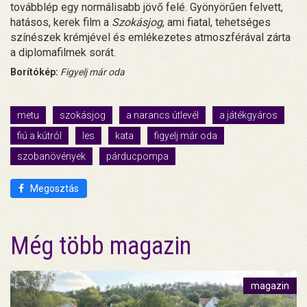
továbblép egy normálisabb jövő felé. Gyönyörűen felvett,
hatásos, kerek film a
Szokásjog
, ami fiatal, tehetséges
színészek krémjével és emlékezetes atmoszférával zárta
a diplomafilmek sorát.
Borítókép:
Figyelj már oda
metu
szokásjog
a narancs útlevél
a játékgyáros
fiú a kútról
les
kata
figyelj már oda
szobanövények
párducpompa
Megosztás
Még több magazin
magazin