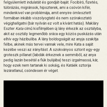
felgyülemlett indulatát és gondját-baját. Focibíró, fizetés,
túlórázás, migránsok, hipszterek, ami a csövön kifér,
mindenkivel van problémája, amit ennyire ömlesztett
formában inkább viszolyogtató és nem szórakoztató
végighallgatni (bár nyilván ez volt a kívánt hatás). Makláry
Eszter
Kata
című kisfilmjében új lány érkezik az osztályba,
akit az osztály legmenőbb sráca egy közös puskázás után
elhív egy házibuliba. A lány boldogságát az anyja szakítja
félbe, akinek más tervei vannak vele, mire Kata a saját
kezébe veszi az irányítást. A szokványos sztorit egy-egy
groteszk pillanat (labdák érkeznek a semmiből, az anya
pedig lazán besétál a fiúk bulijába) teszi izgalmassá, kár,
hogy ezek nem tartanak ki sokáig, és Katáék sztorija
lezáratlanul, csöndesen ér véget.