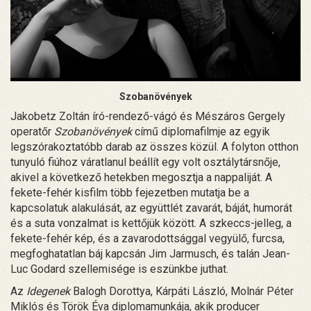
Szobanövények
Jakobetz Zoltán író-rendező-vágó és Mészáros Gergely
operatőr
Szobanövények
című diplomafilmje az egyik
legszórakoztatóbb darab az összes közül. A folyton otthon
tunyuló fiúhoz váratlanul beállít egy volt osztálytársnője,
akivel a következő hetekben megosztja a nappaliját. A
fekete-fehér kisfilm több fejezetben mutatja be a
kapcsolatuk alakulását, az együttlét zavarát, báját, humorát
és a suta vonzalmat is kettőjük között. A szkeccs-jelleg, a
fekete-fehér kép, és a zavarodottsággal vegyülő, furcsa,
megfoghatatlan báj kapcsán Jim Jarmusch, és talán Jean-
Luc Godard szellemisége is eszünkbe juthat.
Az
Idegenek
Balogh Dorottya, Kárpáti László, Molnár Péter
Miklós és Török Éva diplomamunkája, akik producer