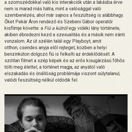
a szomszédokkal való kis interakciók után a lakásba érve
nem is marad más hátra, mint a valósággal való
szembenézés, ahol már sajnos a feszültség is alábbhagy.
Őket Pekár Áron rendező és Szebeni Gábor operatőr
kisfilmje követte: a
Fiú a kútról
egy vidéki lány története,
akiben ébredezni kezd a szexualitás és a másik nem iránti
vonzalom. Az út szélén talál egy Playboyt, amit
otthon, csendes anyja elől rejteget, közben a helyi
benzinkúton dolgozó fiú is felkelti az érdeklődését. A
szótlan filmet a szép képek és az erős kisugárzású főhős
tölti meg élettel, a történet magja, az anyától való
elszakadás és önállóság problémája viszont súlytalanul,
valódi feszültség nélkül oldódik fel.