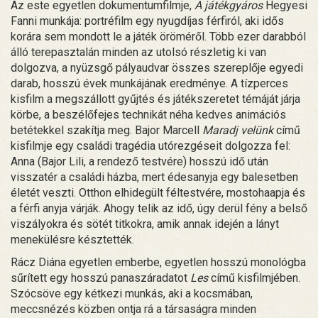
Az este egyetlen dokumentumfilmje,
A játékgyáros
Hegyesi
Fanni munkája: portréfilm egy nyugdíjas férfiról, aki idős
korára sem mondott le a játék öröméről. Több ezer darabból
álló terepasztalán minden az utolsó részletig ki van
dolgozva, a nyüzsgő pályaudvar összes szereplője egyedi
darab, hosszú évek munkájának eredménye. A tízperces
kisfilm a megszállott gyűjtés és játékszeretet témáját járja
körbe, a beszélőfejes technikát néha kedves animációs
betétekkel szakítja meg. Bajor Marcell
Maradj velünk
című
kisfilmje egy családi tragédia utórezgéseit dolgozza fel:
Anna (Bajor Lili, a rendező testvére) hosszú idő után
visszatér a családi házba, mert édesanyja egy balesetben
életét veszti. Otthon elhidegült féltestvére, mostohaapja és
a férfi anyja várják. Ahogy telik az idő, úgy derül fény a belső
viszályokra és sötét titkokra, amik annak idején a lányt
menekülésre késztették.
Rácz Diána egyetlen emberbe, egyetlen hosszú monológba
sűrített egy hosszú panaszáradatot
Les
című kisfilmjében.
Szócsöve egy kétkezi munkás, aki a kocsmában,
meccsnézés közben ontja rá a társaságra minden