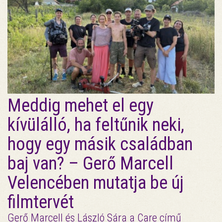
Meddig mehet el egy
kívülálló, ha feltűnik neki,
hogy egy másik családban
baj van? – Gerő Marcell
Velencében mutatja be új
filmtervét
Gerő Marcell és László Sára a Care című