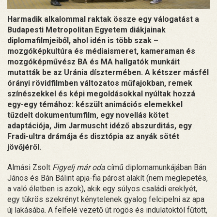
Harmadik alkalommal raktak össze egy válogatást a
Budapesti Metropolitan Egyetem diákjainak
diplomafilmjeiből, ahol idén is több szak –
mozgóképkultúra és médiaismeret, kameraman és
mozgóképművész BA és MA hallgatók munkáit
mutatták be az Uránia dísztermében. A kétszer másfél
órányi rövidfilmben változatos műfajokban, remek
színészekkel és képi megoldásokkal nyúltak hozzá
egy-egy témához: készült animációs elemekkel
tűzdelt dokumentumfilm, egy novellás kötet
adaptációja, Jim Jarmuscht idéző abszurditás, egy
Fradi-ultra drámája és disztópia az anyák sötét
jövőjéről.
Almási Zsolt
Figyelj már oda
című diplomamunkájában Bán
János és Bán Bálint apja-fia párost alakít (nem meglepetés,
a való életben is azok), akik egy súlyos családi ereklyét,
egy tükrös szekrényt kénytelenek gyalog felcipelni az apa
új lakásába. A felfelé vezető út rögös és indulatoktól fűtött,