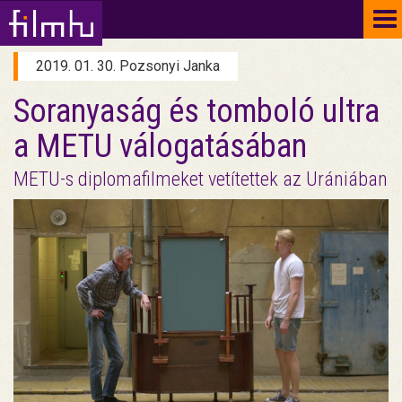
To
na
2019. 01. 30. Pozsonyi Janka
Soranyaság és tomboló ultra
a METU válogatásában
METU-s diplomafilmeket vetítettek az Urániában