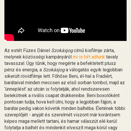
Az estét Füzes Dániel
Szokásjog
című kisfilmje zárta,
melynek közösségi kampányáról
mi is hírt adtunk
tavaly
tavasszal. Úgy tűnik, hogy megérte a befektetett plusz
pénz és energia, a
Szokásjog
a válogatás egyik legjobban
sikerült rövidfilmje lett. Főhőse Beni, él-hal a Fradiért,
barátaival minden meccsen az első sorban tombol, majd az
‘ünneplést’ az utcán is folytatják, ahol rendszeresen
belekötnek a rivális csapat drukkereibe. Beni boxolóként
pontosan tudja, hova kell ütni, hogy a legjobban fájjon, a
barátai pedig vakon követik minden balhéba. Életének többi
szereplőjét - anyját és szerelmét viszont már korántsem
képes maga mellett tartani, és hamar válaszút elé kerül:
folytatja a balhét és mindenkit elveszít maga körül vagy