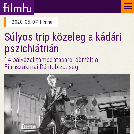
To
na
2020. 05. 07. filmhu
Súlyos trip közeleg a kádári
pszichiátrián
14 pályázat támogatásáról döntött a
Filmszakmai Döntőbizottság