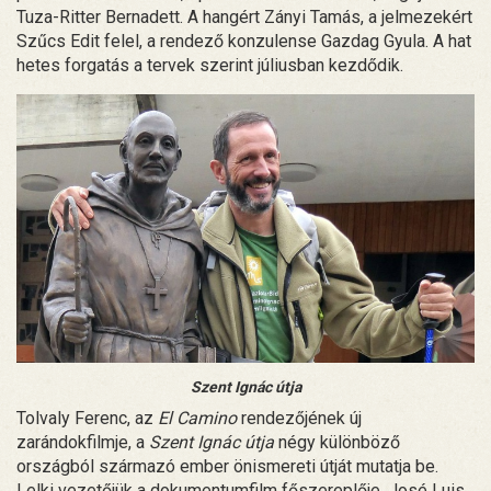
Tuza-Ritter Bernadett. A hangért Zányi Tamás, a jelmezekért
Szűcs Edit felel, a rendező konzulense Gazdag Gyula. A hat
hetes forgatás a tervek szerint júliusban kezdődik.
Szent Ignác útja
Tolvaly Ferenc, az
El Camino
rendezőjének új
zarándokfilmje, a
Szent Ignác útja
négy különböző
országból származó ember önismereti útját mutatja be.
Lelki vezetőjük a dokumentumfilm főszereplője, José Luis