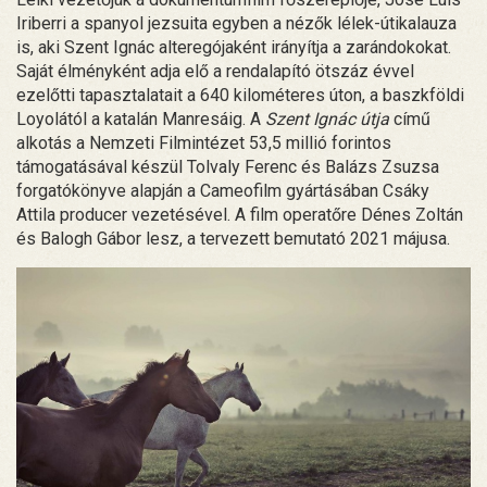
Iriberri a spanyol jezsuita egyben a nézők lélek-útikalauza
is, aki Szent Ignác alteregójaként irányítja a zarándokokat.
Saját élményként adja elő a rendalapító ötszáz évvel
ezelőtti tapasztalatait a 640 kilométeres úton, a baszkföldi
Loyolától a katalán Manresáig. A
Szent Ignác útja
című
alkotás a Nemzeti Filmintézet 53,5 millió forintos
támogatásával készül Tolvaly Ferenc és Balázs Zsuzsa
forgatókönyve alapján a Cameofilm gyártásában Csáky
Attila producer vezetésével. A film operatőre Dénes Zoltán
és Balogh Gábor lesz, a tervezett bemutató 2021 májusa.