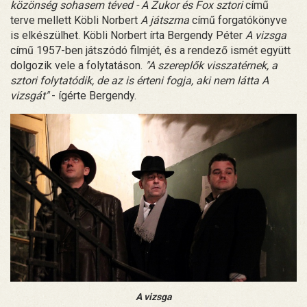
közönség sohasem téved - A Zukor és Fox sztori
című
terve mellett Köbli Norbert
A játszma
című forgatókönyve
is elkészülhet. Köbli Norbert írta Bergendy Péter
A vizsga
című 1957-ben játszódó filmjét, és a rendező ismét együtt
dolgozik vele a folytatáson.
"A szereplők visszatérnek, a
sztori folytatódik, de az is érteni fogja, aki nem látta A
vizsgát"
- ígérte Bergendy.
A vizsga