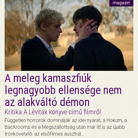
magazin
A meleg kamaszfiúk
legnagyobb ellensége nem
az alakváltó démon
Kritika A Léviták könyve című filmről
Független horrorok dominálják az idei nyarat, a Hokum, a
Backrooms és a Megszállottság után már itt is az újabb
trónkövetelő: az elsőfilmes ausztrál…