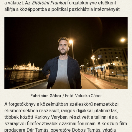
a választ. Az
Eltörölni Frankot
forgatókönyve elsőként
állítja a középpontba a politikai pszichiátria intézményét.
Fabricius Gábor
/ Fotó: Valuska Gábor
A forgatókönyv a közelmúltban széleskörű nemzetközi
elismerésekben részesült, rangos díjjakkal jutalmazták,
többek között Karlovy Varyban, részt vett a tallinni és a
szarajevói filmfesztiválok szakmai fórumain. A készülő film
producere Dér Tamás, operatőre Dobos Tamás, vágója