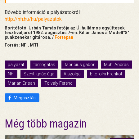
Bővebb információ a pályázatokról:
http://nfi.hu/hu/palyazatok
Borítófotó: Urbán Tamás fotója az Új hullámos együttesek
fesztiváljáról 1982. augusztus 7-én. Kilián János a Modell"S"
punkzenekar gitárosa. /
Fortepan
Forrás: NFI, MTI
pályázat
támogatás
fabricius gábor
Muhi András
NFI
Szent Ignác útja
A szolga
Eltörölni Frankot
Marian Crisan
Tolvaly Ferenc
Megosztás
Még több magazin