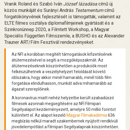
Vranik Roland és Szabó Iván
József lázadása
című új
közös munkáját és Surányi András
Testamentum
című
forgatókönyvének fejlesztését is támogatták, valamint az
ELTE filmes osztálya diplomafilmjeinek gyártását és a
Szinkronünnep 2020, a Filmtett Workshop, a Magyar
Speciális Független Filmszemle, a BUSHO és az Alexander
Trauner ART/Film Fesztivál rendezvényeket.
Az NFI a korábban megítélt támogatások kifizetésének
átütemezésével is segíti a mozgóképszakmát. Az
átütemezéseknek köszönhetően a produkciók most
felkészülhetnek a veszélyhelyzet feloldását követő
időszakra, hogy akkor minél hamarabb, minél több film
forgatása elindulhasson, munkát adva mihamarább az
ágazat szereplőinek.
A koronavírus miatt nehéz helyzetbe került szabadúszó
filmesek azonnali megsegítésére az NFI Filmipari
Segélyalapot kezdeményezett, amelyre 50 millió forintot
különített el. Az alapot kezelő
Magyar Filmakadémia
636
megbízás nélkül maradt szakembernek nyújtott rendkívüli
jövedelempótlást a Filmipari Segélyalapnak köszönhetően.