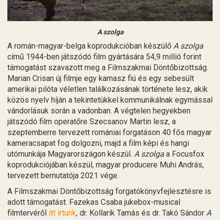
A szolga
A román-magyar-belga koprodukcióban készülő
A szolga
című 1944-ben játszódó film gyártására 54,9 millió forint
támogatást szavazott meg a Filmszakmai Döntőbizottság.
Marian Crisan új filmje egy kamasz fiú és egy sebesült
amerikai pilóta véletlen találkozásának története lesz, akik
közös nyelv híján a tekintetükkel kommunikálnak egymással
vándorlásuk során a vadonban. A végtelen hegyekben
játszódó film operatőre Szecsanov Martin lesz, a
szeptemberre tervezett romániai forgatáson 40 fős magyar
kameracsapat fog dolgozni, majd a film képi és hangi
utómunkája Magyarországon készül.
A szolga
a Focusfox
koprodukciójában készül, magyar producere Muhi András,
tervezett bemutatója 2021 vége.
A Filmszakmai Döntőbizottság forgatókönyvfejlesztésre is
adott támogatást. Fazekas Csaba jukebox-musical
filmtervéről
itt írtunk
, dr. Kollarik Tamás és dr. Takó Sándor
A