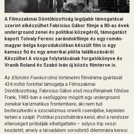
A Filmszakmai Döntőbizottság legújabb támogatásai
szerint elkészülhet Fabricius Gábor filmje a 80-as évek
underground zenei és politikai közegéről, támogatást
kapott Tolvaly Ferenc zarándokfilmje és egy román-
magyar-belga koprodukcióban készült film is egy
kamasz fiú és egy amerikai pilóta találkozásáról.
Készülhet A vizsga folytatásának forgatókönyve és
Vranik Roland és Szabó Iván új közös filmterve is.
Az
Eltörölni Frankot
című történelmi filmdráma gyártását
434 millió forinttal támogatja a Filmszakmai
Döntőbizottság. Fabricius Gábor első mozifilmjének főhőse
Frank, 1983-ban a vasfüggöny mögött egy underground
zenekar karizmatikus frontembere, aki nem tud
beilleszkedni a szocializmus orwelli csendjébe, képtelen
tartani a száját. Politikai pszichiátriára kerül, ahol a rendszer
ellenségeit próbálják elhallgattatni – súlyos trip veszi
kezdetét, amely a társadalom sorsdöntő dilemmáira keresi