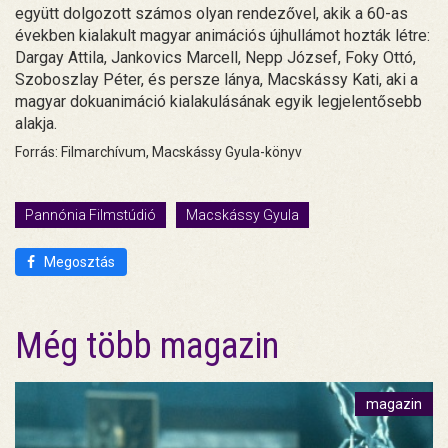
együtt dolgozott számos olyan rendezővel, akik a 60-as
években kialakult magyar animációs újhullámot hozták létre:
Dargay Attila, Jankovics Marcell, Nepp József, Foky Ottó,
Szoboszlay Péter, és persze lánya, Macskássy Kati, aki a
magyar dokuanimáció kialakulásának egyik legjelentősebb
alakja.
Forrás: Filmarchívum, Macskássy Gyula-könyv
Pannónia Filmstúdió
Macskássy Gyula
Megosztás
Még több magazin
magazin