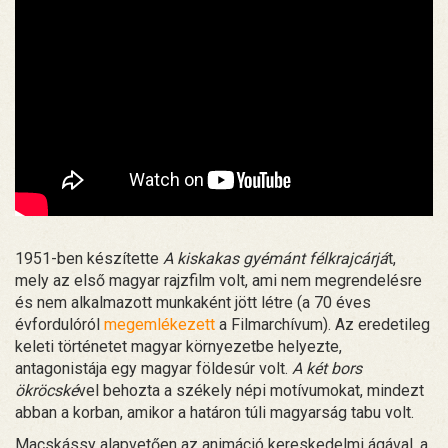
1951-ben készítette
A kiskakas gyémánt félkrajcárjá
t,
mely az első magyar rajzfilm volt, ami nem megrendelésre
és nem alkalmazott munkaként jött létre (a 70 éves
évfordulóról
megemlékezett
a Filmarchívum). Az eredetileg
keleti történetet magyar környezetbe helyezte,
antagonistája egy magyar földesúr volt.
A két bors
ökröcské
vel behozta a székely népi motívumokat, mindezt
abban a korban, amikor a határon túli magyarság tabu volt.
Macskássy alapvetően az animáció kereskedelmi ágával, a