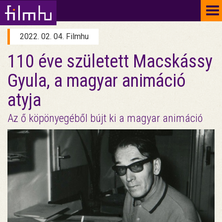
To
na
2022. 02. 04. Filmhu
110 éve született Macskássy
Gyula, a magyar animáció
atyja
Az ő köpönyegéből bújt ki a magyar animáció