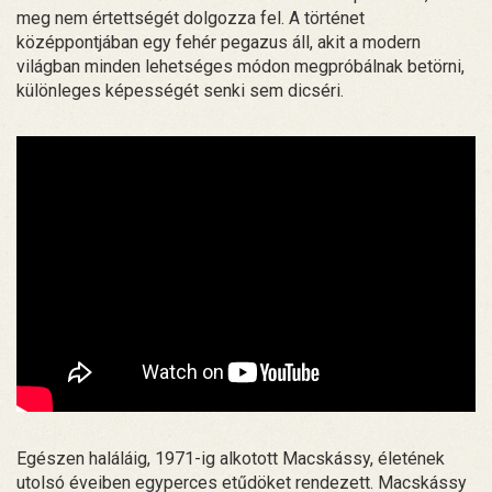
meg nem értettségét dolgozza fel. A történet
középpontjában egy fehér pegazus áll, akit a modern
világban minden lehetséges módon megpróbálnak betörni,
különleges képességét senki sem dicséri.
Egészen haláláig, 1971-ig alkotott Macskássy, életének
utolsó éveiben egyperces etűdöket rendezett. Macskássy