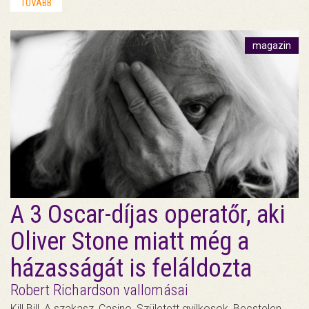
TOVÁBB
magazin
A 3 Oscar-díjas operatőr, aki
Oliver Stone miatt még a
házasságát is feláldozta
Robert Richardson vallomásai
Kill Bill, A szakasz, Casino, Született gyilkosok, Becstelen