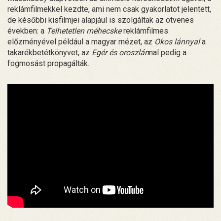
reklámfilmekkel kezdte, ami nem csak gyakorlatot jelentett,
de későbbi kisfilmjei alapjául is szolgáltak az ötvenes
években: a
Telhetetlen méhecske
reklámfilmes
előzményével például a magyar mézet, az
Okos lánnyal
a
takarékbetétkönyvet, az
Egér és oroszlán
nal pedig a
fogmosást propagálták.