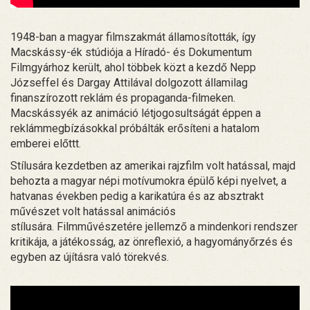
1948-ban a magyar filmszakmát államosították, így
Macskássy-ék stúdiója a Híradó- és Dokumentum
Filmgyárhoz került, ahol többek közt a kezdő Nepp
Józseffel és Dargay Attilával dolgozott államilag
finanszírozott reklám és propaganda-filmeken.
Macskássyék az animáció létjogosultságát éppen a
reklámmegbízásokkal próbálták erősíteni a hatalom
emberei előttt.
Stílusára kezdetben az amerikai rajzfilm volt hatással, majd
behozta a magyar népi motívumokra épülő képi nyelvet, a
hatvanas években pedig a karikatúra és az absztrakt
művészet volt hatással animációs
stílusára. Filmművészetére jellemző a mindenkori rendszer
kritikája, a játékosság, az önreflexió, a hagyományőrzés és
egyben az újításra való törekvés.