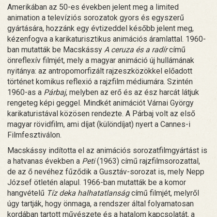
Amerikában az 50-es években jelent meg a limited
animation a televíziós sorozatok gyors és egyszerű
gyártására, hozzánk egy évtizeddel később jelent meg,
kézenfogva a karikaturisztikus animációs áramlattal. 1960-
ban mutatták be Macskássy
A ceruza és a radír
című
önreflexív filmjét, mely a magyar animáció új hullámának
nyitánya: az antropomorfizált rajzeszközökkel előadott
történet komikus reflexió a rajzfilm médiumára. Szintén
1960-as a
Párbaj
, melyben az erő és az ész harcát látjuk
rengeteg képi geggel. Mindkét animációt Várnai György
karikaturistával közösen rendezte. A Párbaj volt az első
magyar rövidfilm, ami díjat (különdíjat) nyert a Cannes-i
Filmfesztiválon.
Macskássy indította el az animációs sorozatfilmgyártást is
a hatvanas években a
Peti
(1963) című rajzfilmsorozattal,
de az ő nevéhez fűződik a Gusztáv-sorozat is, mely Nepp
József ötletén alapul. 1966-ban mutatták be a komor
hangvételű
Tíz deka halhatatlanság
című filmjét, melyről
úgy tartják, hogy önmaga, a rendszer által folyamatosan
kordában tartott művészete és a hatalom kapcsolatát, a