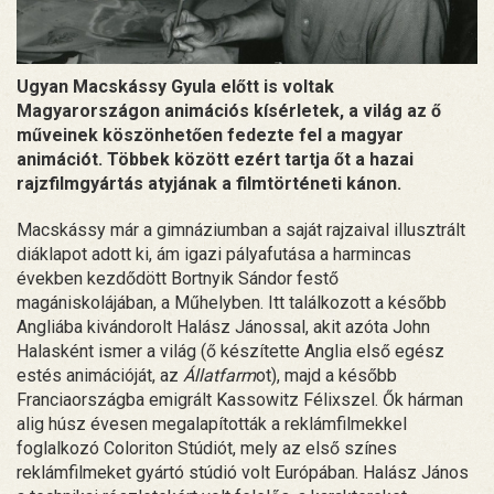
Ugyan Macskássy Gyula előtt is voltak
Magyarországon animációs kísérletek, a világ az ő
műveinek köszönhetően fedezte fel a magyar
animációt. Többek között ezért tartja őt a hazai
rajzfilmgyártás atyjának a filmtörténeti kánon.
Macskássy már a gimnáziumban a saját rajzaival illusztrált
diáklapot adott ki, ám igazi pályafutása a harmincas
években kezdődött Bortnyik Sándor festő
magániskolájában, a Műhelyben. Itt találkozott a később
Angliába kivándorolt Halász Jánossal, akit azóta John
Halasként ismer a világ (ő készítette Anglia első egész
estés animációját, az
Állatfarm
ot), majd a később
Franciaországba emigrált Kassowitz Félixszel. Ők hárman
alig húsz évesen megalapították a reklámfilmekkel
foglalkozó Coloriton Stúdiót, mely az első színes
reklámfilmeket gyártó stúdió volt Európában. Halász János