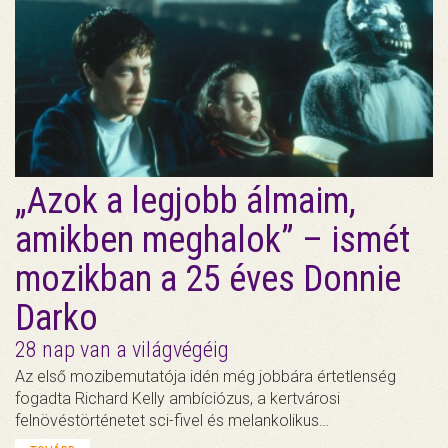
„Azok a legjobb álmaim,
amikben meghalok” – ismét
mozikban a 25 éves Donnie
Darko
28 nap van a világvégéig
Az első mozibemutatója idén még jobbára értetlenség
fogadta Richard Kelly ambíciózus, a kertvárosi
felnövéstörténetet sci-fivel és melankolikus…