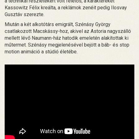
a technikai részletekért volt felelős, a karaktereket
Kassowitz Félix kreálta, a reklámok zenéit pedig Ilosvay
Gusztáv szerezte.
Miután a két alkotótárs emigrált, Szénásy György
csatlakozott Macskássy-hoz, akivel az Astoria nagyszálló
mellett lévő Naumann-ház hatodik emeletén alakítottak ki
műtermet. Szénásy megjelenésével bejött a báb- és stop
motion animáció a stúdió életébe.