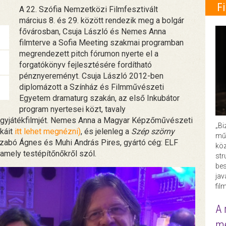
F
A 22. Szófia Nemzetközi Filmfesztivált
március 8. és 29. között rendezik meg a bolgár
fővárosban, Csuja László és Nemes Anna
filmterve a Sofia Meeting szakmai programban
megrendezett pitch fórumon nyerte el a
forgatókönyv fejlesztésére fordítható
pénznyereményt. Csuja László 2012-ben
diplomázott a Színház és Filmművészeti
Egyetem dramaturg szakán, az első Inkubátor
program nyertesei közt, tavaly
gyjátékfilmjét. Nemes Anna a Magyar Képzőművészeti
„Bi
káit
itt lehet megnézni)
, és jelenleg a
Szép szörny
műk
Szabó Ágnes és Muhi András Pires, gyártó cég: ELF
köz
amely testépítőnőkről szól.
str
bes
ja
fil
A 
me