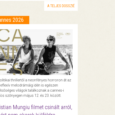
A TELJES DOSSZIÉ
annes 2026
olitikai thrillertől a neonfényes horroron át az
eflexív melodrámáig idén is egészen
lsőséges világok találkoznak a cannes-i
ös szőnyegen május 12. és 23. között.
istian Mungiu filmet csinált arról,