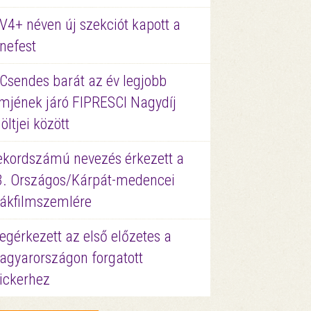
V4+ néven új szekciót kapott a
nefest
 Csendes barát az év legjobb
lmjének járó FIPRESCI Nagydíj
löltjei között
ekordszámú nevezés érkezett a
3. Országos/Kárpát-medencei
iákfilmszemlére
gérkezett az első előzetes a
agyarországon forgatott
ickerhez