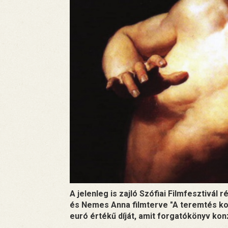
A jelenleg is zajló Szófiai Filmfesztivá
és Nemes Anna filmterve "A teremtés kor
euró értékű díját, amit forgatókönyv konz