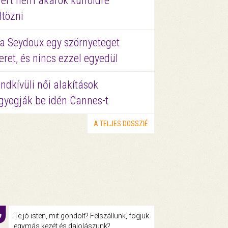
ért nem akarok külföldre
ltözni
a Seydoux egy szörnyeteget
eret, és nincs ezzel egyedül
ndkívüli női alakítások
gyogják be idén Cannes-t
A TELJES DOSSZIÉ
Te jó isten, mit gondolt? Felszállunk, fogjuk
egymás kezét és dalolászunk?