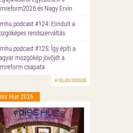
lmreform2026 és Nagy Ervin
lmhu podcast #124: Elindult a
zgóképes rendszerváltás
lmhu podcast #125: Így építi a
gyar mozgókép jövőjét a
lmreform csapata
A TELJES DOSSZIÉ
riss Hús 2026