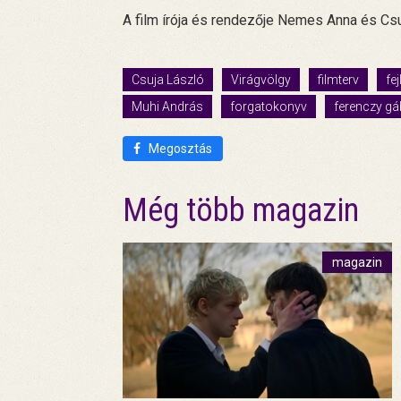
A film írója és rendezője Nemes Anna és Cs
Csuja László
Virágvölgy
filmterv
fe
Muhi András
forgatokonyv
ferenczy gá
Megosztás
Még több magazin
magazin