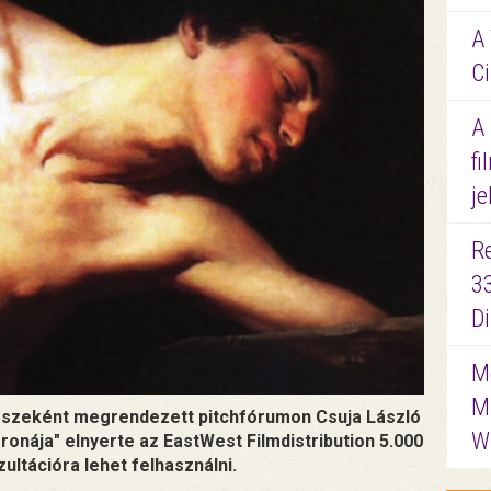
A 
Ci
A
fi
je
R
3
D
Me
M
l részeként megrendezett pitchfórumon Csuja László
W
onája" elnyerte az EastWest Filmdistribution 5.000
ultációra lehet felhasználni.