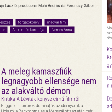
uja László, producerei Muhi András és Ferenczy Gábor.
jlesztés
forgatókönyv
magyar film
Máj
bor
A teremtés koronája
Nemes Anna
sze
röv
Ko
Kr
gy
A meleg kamaszfiúk
Rö
legnagyobb ellensége nem
ni
az alakváltó démon
De
Kritika A Léviták könyve című filmről
ad
Független horrorok dominálják az idei nyarat, a
Hokum, a Backrooms és a Megszállottság után már