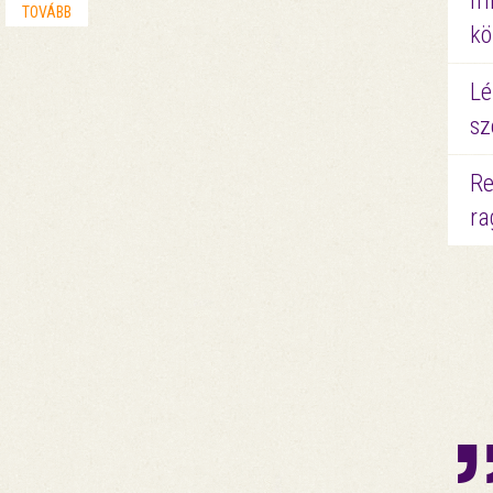
mi
TOVÁBB
kö
Lé
sz
Re
ra