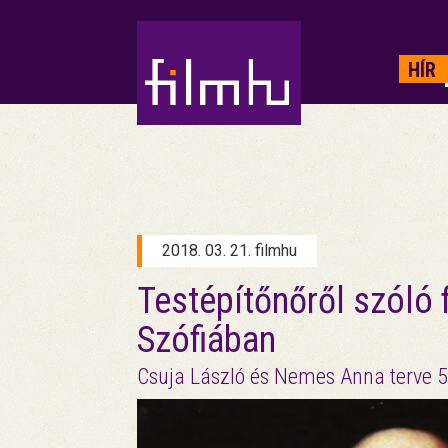
HIRDETÉS
HÍR
2018. 03. 21. filmhu
Testépítőnőről szóló f
Szófiában
Csuja László és Nemes Anna terve 50