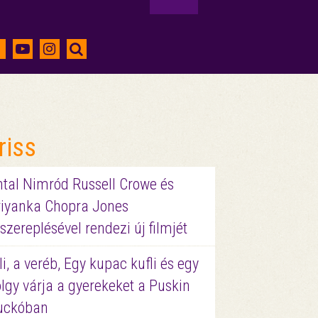
riss
ntal Nimród Russell Crowe és
riyanka Chopra Jones
szereplésével rendezi új filmjét
li, a veréb, Egy kupac kufli és egy
lgy várja a gyerekeket a Puskin
uckóban