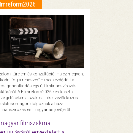
ilmreform2026
zalom, türelem és konzultáció. Ha ez megvan,
ödni fog a rendszer” – megkezdődött a
ös gondolkodás egy új filmfinanszírozási
uktúráról. A Filmreform2026 kerekasztal-
zélgetéseken a szakmai résztvevők közös
vaslatcsomagon dolgoznak a hazai
mfinanszírozás és filmgyártás jövőjéről.
magyar filmszakma
gújulásáról egyeztetett a