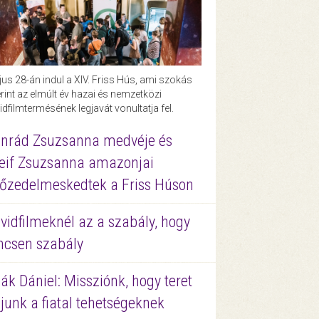
us 28-án indul a XIV. Friss Hús, ami szokás
rint az elmúlt év hazai és nemzetközi
idfilmtermésének legjavát vonultatja fel.
nrád Zsuzsanna medvéje és
eif Zsuzsanna amazonjai
őzedelmeskedtek a Friss Húson
vidfilmeknél az a szabály, hogy
ncsen szabály
ák Dániel: Missziónk, hogy teret
junk a fiatal tehetségeknek