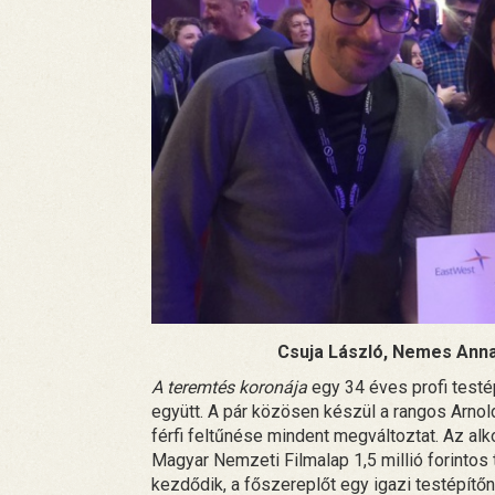
Csuja László, Nemes Anna
A teremtés koronája
egy 34 éves profi testép
együtt. A pár közösen készül a rangos Arnol
férfi feltűnése mindent megváltoztat. Az alk
Magyar Nemzeti Filmalap 1,5 millió forintos
kezdődik, a főszereplőt egy igazi testépítőnő