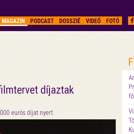
MAGAZIN
PODCAST
DOSSZIÉ
VIDEÓ
FOTÓ
F
A
P
ilmtervet díjaztak
fő
Vi
00 eurós díjat nyert
Tö
K