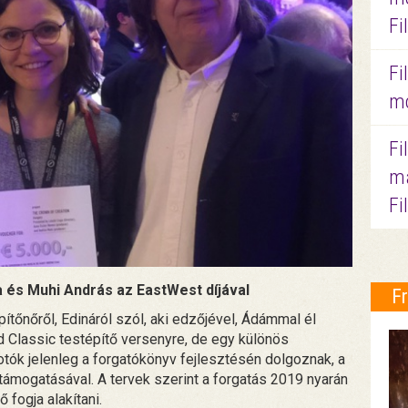
Fi
Fi
mo
Fi
ma
Fi
 és Muhi András az EastWest díjával
F
ítőnőről, Edináról szól, aki edzőjével, Ádámmal él
d Classic testépítő versenyre, de egy különös
otók jelenleg a forgatókönyv fejlesztésén dolgoznak, a
 támogatásával. A tervek szerint a forgatás 2019 nyarán
 fogja alakítani.