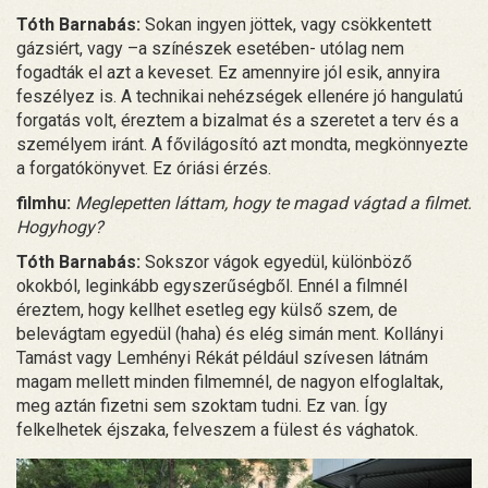
Tóth Barnabás:
Sokan ingyen jöttek, vagy csökkentett
gázsiért, vagy –a színészek esetében- utólag nem
fogadták el azt a keveset. Ez amennyire jól esik, annyira
feszélyez is. A technikai nehézségek ellenére jó hangulatú
forgatás volt, éreztem a bizalmat és a szeretet a terv és a
személyem iránt. A fővilágosító azt mondta, megkönnyezte
a forgatókönyvet. Ez óriási érzés.
filmhu:
Meglepetten láttam, hogy te magad vágtad a filmet.
Hogyhogy?
Tóth Barnabás:
Sokszor vágok egyedül, különböző
okokból, leginkább egyszerűségből. Ennél a filmnél
éreztem, hogy kellhet esetleg egy külső szem, de
belevágtam egyedül (haha) és elég simán ment. Kollányi
Tamást vagy Lemhényi Rékát például szívesen látnám
magam mellett minden filmemnél, de nagyon elfoglaltak,
meg aztán fizetni sem szoktam tudni. Ez van. Így
felkelhetek éjszaka, felveszem a fülest és vághatok.