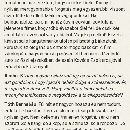
forgatáson már éreztem, hogy nem kell bele. Könnyít
nyilván, mert gyorsabb a forgatás meg egyszerűbb, viszont
már előtte ki kellett találni a vágópontokat. Ha
belegondolsz, baromi nehéz úgy megvágni egy kilenc
jelenetes filmet, hogy több évszakot ölel fel, de csak két
arcot látsz szemből vagy oldalról. Vágókép nélkül! Ezzel a
kihívással a hangutómunka utolsó pillanatáig birkóztunk,
kerestük az elegáns és érthető megoldásokat. A film
záróképére nagyon sokáig erősen élt bennem a távolodó
autó az őszi éjszakában, de aztán Kovács Zsolt arca jóval
erősebbnek bizonyult.
filmhu:
B
iztos nagyon nehéz volt így rendezni neked is, de
azt gondolom, hogy igazán nehéz dolga a színészeidnek és
az operatőrödnek volt. Hogy viselték a kihívásokat és
mennyire találkoztak a megoldások a te elképzeléseiddel?
Tóth Barnabás:
Fú, hát ez nagyon hosszú és nem tudom,
érdekel-e bárkit is. Persze aki már ideáig elolvasta, azt
nyilván igen. Nem kellemes trailer-en forgatni, senki nem
szereti. Se a hang, se a kép, se a színész, se a rendező. De
a műtermet (vetített háttérrel) ennyiből nem tudtuk