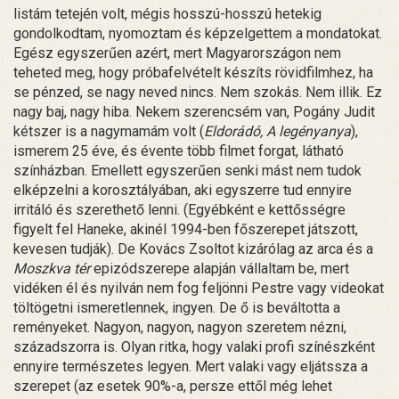
listám tetején volt, mégis hosszú-hosszú hetekig
gondolkodtam, nyomoztam és képzelgettem a mondatokat.
Egész egyszerűen azért, mert Magyarországon nem
teheted meg, hogy próbafelvételt készíts rövidfilmhez, ha
se pénzed, se nagy neved nincs. Nem szokás. Nem illik. Ez
nagy baj, nagy hiba. Nekem szerencsém van, Pogány Judit
kétszer is a nagymamám volt (
Eldorádó, A legényanya
),
ismerem 25 éve, és évente több filmet forgat, látható
színházban. Emellett egyszerűen senki mást nem tudok
elképzelni a korosztályában, aki egyszerre tud ennyire
irritáló és szerethető lenni. (Egyébként e kettősségre
figyelt fel Haneke, akinél 1994-ben főszerepet játszott,
kevesen tudják). De Kovács Zsoltot kizárólag az arca és a
Moszkva tér
epizódszerepe alapján vállaltam be, mert
vidéken él és nyilván nem fog feljönni Pestre vagy videokat
töltögetni ismeretlennek, ingyen. De ő is beváltotta a
reményeket. Nagyon, nagyon, nagyon szeretem nézni,
századszorra is. Olyan ritka, hogy valaki profi színészként
ennyire természetes legyen. Mert valaki vagy eljátssza a
szerepet (az esetek 90%-a, persze ettől még lehet