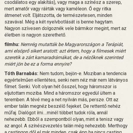
csodálatos egy alakítás), vagy maga a színész a szerep,
mert amatőr vagy ráírták vagy kaméleon. Ő egy ritka
átmenet volt. Eljátszotta, de természetesen, minden
szavával. Még a két nyelvbotlását is benne hagytam.
Nagyon szívesen dolgoznék vele bármikor megint, mert az
életben is nagyon szerethető.
filmhu:
Nemrég mutatták be Magyarországon a Terápiát,
ami elsöprő sikert aratott: azt értem, hogy a filmesek miért
szeretik a zárt kamaradrámákat, de a nézőknek szerinted
miért jön be ez a forma ennyire?
Tóth Barnabás:
Nem tudom, bejön-e. Moziban a tendencia
egyértelműen ellentétes, senki nem néz már nem látványos
filmet. Senki. Volt olyan hét ősszel, hogy háromszor is
eljutottam moziba. Mind a háromszor egyedül ültem a
teremben. A tévé meg a net nyilván más, persze. Ott az
ember talán megnéz beszélő fejeket. De rettentő nehéz
műfaj. Dialógot írni….minél többet tudok róla, annál
nehezebb. Ebből a szempontból olyan, mint a tenisz vagy
az angol. A színészvezetés talán még nehezebb. Merthogy
a castingon dől el már minden, csak épp ha nincs casting…