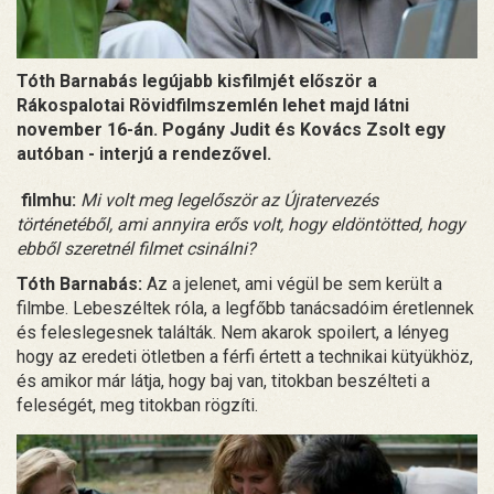
Tóth Barnabás legújabb kisfilmjét először a
Rákospalotai Rövidfilmszemlén lehet majd látni
november 16-án. Pogány Judit és Kovács Zsolt egy
autóban - interjú a rendezővel.
filmhu:
Mi volt meg legelőször az Újratervezés
történetéből, ami annyira erős volt, hogy eldöntötted, hogy
ebből szeretnél filmet csinálni?
Tóth Barnabás:
Az a jelenet, ami végül be sem került a
filmbe. Lebeszéltek róla, a legfőbb tanácsadóim éretlennek
és feleslegesnek találták. Nem akarok spoilert, a lényeg
hogy az eredeti ötletben a férfi értett a technikai kütyükhöz,
és amikor már látja, hogy baj van, titokban beszélteti a
feleségét, meg titokban rögzíti.