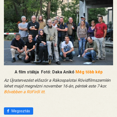
A film stábja
Fotó: Daka Anikó
Még több kép
Az Újratervezést először a Rákospalotai Rövidfilmszemlén
lehet majd megnézni november 16-án, péntek este 7-kor.
Bővebben a RöFiről itt.
Megosztás