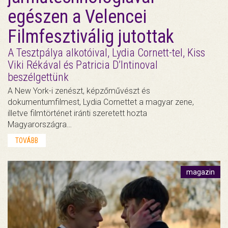
egészen a Velencei
Filmfesztiválig jutottak
A Tesztpálya alkotóival, Lydia Cornett-tel, Kiss
Viki Rékával és Patricia D’Intinoval
beszélgettünk
A New York-i zenészt, képzőművészt és
dokumentumfilmest, Lydia Cornettet a magyar zene,
illetve filmtörténet iránti szeretett hozta
Magyarországra…
TOVÁBB
magazin