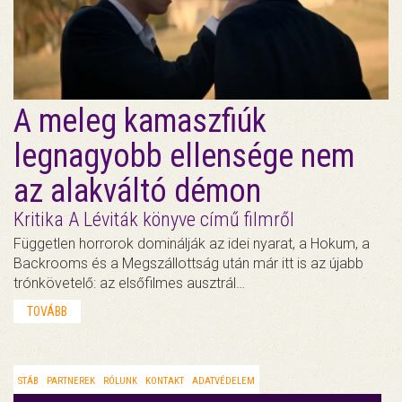
A meleg kamaszfiúk
legnagyobb ellensége nem
az alakváltó démon
Kritika A Léviták könyve című filmről
Független horrorok dominálják az idei nyarat, a Hokum, a
Backrooms és a Megszállottság után már itt is az újabb
trónkövetelő: az elsőfilmes ausztrál…
TOVÁBB
STÁB
PARTNEREK
RÓLUNK
KONTAKT
ADATVÉDELEM