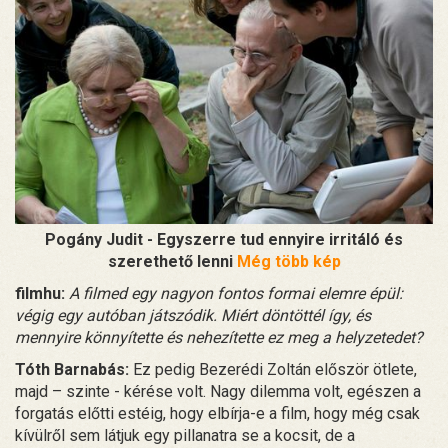
Pogány Judit - Egyszerre tud ennyire irritáló és
szerethető lenni
Még több kép
filmhu:
A filmed egy nagyon fontos formai elemre épül:
végig egy autóban játszódik. Miért döntöttél így, és
mennyire könnyítette és nehezítette ez meg a helyzetedet?
Tóth Barnabás:
Ez pedig Bezerédi Zoltán először ötlete,
majd – szinte - kérése volt. Nagy dilemma volt, egészen a
forgatás előtti estéig, hogy elbírja-e a film, hogy még csak
kívülről sem látjuk egy pillanatra se a kocsit, de a