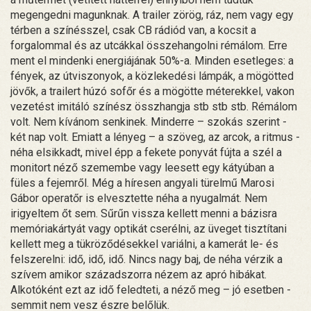
megengedni magunknak. A trailer zörög, ráz, nem vagy egy
térben a színésszel, csak CB rádiód van, a kocsit a
forgalommal és az utcákkal összehangolni rémálom. Erre
ment el mindenki energiájának 50%-a. Minden esetleges: a
fények, az útviszonyok, a közlekedési lámpák, a mögötted
jövők, a trailert húzó sofőr és a mögötte méterekkel, vakon
vezetést imitáló színész összhangja stb stb stb. Rémálom
volt. Nem kívánom senkinek. Minderre – szokás szerint -
két nap volt. Emiatt a lényeg – a szöveg, az arcok, a ritmus -
néha elsikkadt, mivel épp a fekete ponyvát fújta a szél a
monitort néző szemembe vagy leesett egy kátyúban a
füles a fejemről. Még a híresen angyali türelmű Marosi
Gábor operatőr is elvesztette néha a nyugalmát. Nem
irigyeltem őt sem. Sűrűn vissza kellett menni a bázisra
memóriakártyát vagy optikát cserélni, az üveget tisztítani
kellett meg a tükröződésekkel variálni, a kamerát le- és
felszerelni: idő, idő, idő. Nincs nagy baj, de néha vérzik a
szívem amikor századszorra nézem az apró hibákat.
Alkotóként ezt az idő feledteti, a néző meg – jó esetben -
semmit nem vesz észre belőlük.