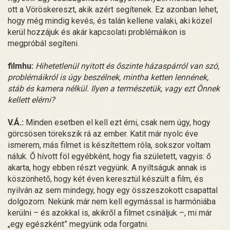
ott a Vöröskereszt, akik azért segítenek. Ez azonban lehet,
hogy még mindig kevés, és talán kellene valaki, aki közel
kerül hozzájuk és akár kapcsolati problémáikon is
megpróbál segíteni.
filmhu:
Hihetetlenül nyitott és őszinte házaspárról van szó,
problémáikról is úgy beszélnek, mintha ketten lennének,
stáb és kamera nélkül. Ilyen a természetük, vagy ezt Önnek
kellett elérni?
V.Á.:
Minden esetben el kell ezt érni, csak nem úgy, hogy
görcsösen törekszik rá az ember. Katit már nyolc éve
ismerem, más filmet is készítettem róla, sokszor voltam
náluk. Ő hívott föl egyébként, hogy fia született, vagyis: ő
akarta, hogy ebben részt vegyünk. A nyiltságuk annak is
köszönhető, hogy két éven keresztül készült a film, és
nyilván az sem mindegy, hogy egy összeszokott csapattal
dolgozom. Nekünk már nem kell egymással is harmóniába
kerülni – és azokkal is, akikről a filmet csináljuk –, mi már
„egy egészként” megyünk oda forgatni.