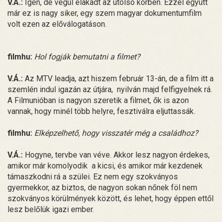
V.Á.:
Igen, de végül elakadt az utolsó körben. Ezzel együtt
már ez is nagy siker, egy szem magyar dokumentumfilm
volt ezen az előválogatáson.
filmhu:
Hol fogják bemutatni a filmet?
V.Á.:
Az MTV leadja, azt hiszem február 13-án, de a film itt a
szemlén indul igazán az útjára, nyilván majd felfigyelnek rá.
A Filmunióban is nagyon szeretik a filmet, ők is azon
vannak, hogy minél több helyre, fesztiválra eljuttassák.
filmhu:
Elképzelhető, hogy visszatér még a családhoz?
V.Á.:
Hogyne, tervbe van véve. Akkor lesz nagyon érdekes,
amikor már komolyodik a kicsi, és amikor már kezdenek
támaszkodni rá a szülei. Ez nem egy szokványos
gyermekkor, az biztos, de nagyon sokan nőnek föl nem
szokványos körülmények között, és lehet, hogy éppen ettől
lesz belőlük igazi ember.