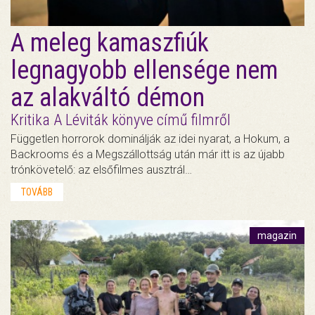
A meleg kamaszfiúk
legnagyobb ellensége nem
az alakváltó démon
Kritika A Léviták könyve című filmről
Független horrorok dominálják az idei nyarat, a Hokum, a
Backrooms és a Megszállottság után már itt is az újabb
trónkövetelő: az elsőfilmes ausztrál…
TOVÁBB
magazin