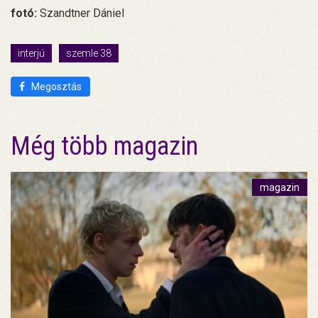
fotó:
Szandtner Dániel
interjú
szemle 38
Megosztás
Még több magazin
magazin