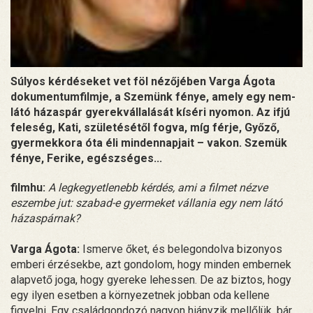
Súlyos kérdéseket vet föl nézőjében Varga Ágota
dokumentumfilmje, a Szemünk fénye, amely egy nem-
látó házaspár gyerekvállalását kíséri nyomon. Az ifjú
feleség, Kati, születésétől fogva, míg férje, Győző,
gyermekkora óta éli mindennapjait – vakon. Szemük
fénye, Ferike, egészséges...
filmhu:
A legkegyetlenebb kérdés, ami a filmet nézve
eszembe jut: szabad-e gyermeket vállania egy nem látó
házaspárnak?
Varga Ágota:
Ismerve őket, és belegondolva bizonyos
emberi érzésekbe, azt gondolom, hogy minden embernek
alapvető joga, hogy gyereke lehessen. De az biztos, hogy
egy ilyen esetben a környezetnek jobban oda kellene
figyelni. Egy családgondozó nagyon hiányzik mellőlük, bár