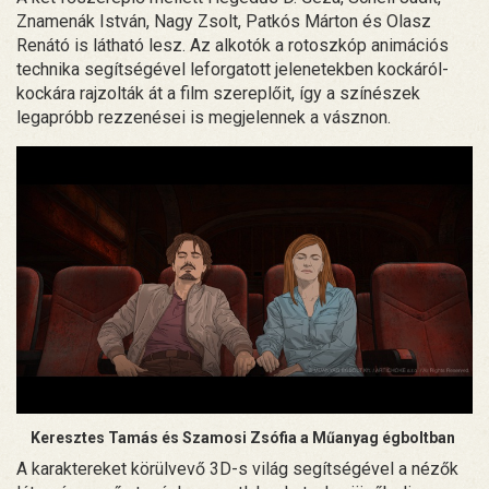
Znamenák István, Nagy Zsolt, Patkós Márton és Olasz
Renátó is látható lesz. Az alkotók a rotoszkóp animációs
technika segítségével leforgatott jelenetekben kockáról-
kockára rajzolták át a film szereplőit, így a színészek
legapróbb rezzenései is megjelennek a vásznon.
Keresztes Tamás és Szamosi Zsófia a Műanyag égboltban
A karaktereket körülvevő 3D-s világ segítségével a nézők