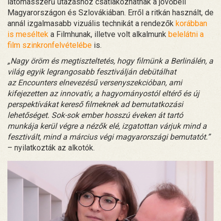
látomásszerű utazáshoz csatlakozhatnak a jövőbeli
Magyarországon és Szlovákiában. Erről a ritkán használt, de
annál izgalmasabb vizuális technikát a rendezők
korábban
is meséltek
a Filmhunak, illetve volt alkalmunk
belelátni a
film szinkronfelvételébe
is.
„Nagy öröm és megtiszteltetés, hogy filmünk a Berlinálén, a
világ egyik legrangosabb fesztiválján debütálhat
az Encounters elnevezésű versenyszekcióban, ami
kifejezetten az innovatív, a hagyományostól eltérő és új
perspektívákat kereső filmeknek ad bemutatkozási
lehetőséget. Sok-sok ember hosszú éveken át tartó
munkája kerül végre a nézők elé, izgatottan várjuk mind a
fesztivált, mind a március végi magyarországi bemutatót.”
– nyilatkozták az alkotók.