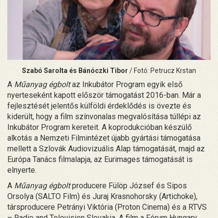
Szabó Sarolta és Bánóczki Tibor
/ Fotó: Petrucz Krstan
A
Műanyag égbolt
az Inkubátor Program egyik első
nyerteseként kapott először támogatást 2016-ban. Már a
fejlesztését jelentős külföldi érdeklődés is övezte és
kiderült, hogy a film színvonalas megvalósítása túllépi az
Inkubátor Program kereteit. A koprodukcióban készülő
alkotás a Nemzeti Filmintézet újabb gyártási támogatása
mellett a Szlovák Audiovizuális Alap támogatását, majd az
Európa Tanács filmalapja, az Eurimages támogatását is
elnyerte.
A
Műanyag égbolt
producere Fülöp József és Sipos
Orsolya (SALTO Film) és Juraj Krasnohorsky (Artichoke),
társproducere Petrányi Viktória (Proton Cinema) és a RTVS
– Radio and Television Slovakia. A film a Fórum Hungary