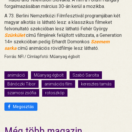
forgalmazásában március 30-án kerül a mozikba.
A 73. Berlini Nemzetközi Filmfesztivál programjában két
magyar alkotás is látható lesz: a klasszikus filmeket
felvonultató szekcióban lesz látható Fehér György
Szürkület
című filmjének felújított változata, a Generation
14+ szekcióban pedig Erhardt Domonkos
Szemem
sarka
című animációs rövidfilmje lesz látható.
Forrás: NFI / Címlapfotó: Műanyag égbolt
animáció
Műanyag égbolt
Szabó Sarolta
Bánóczki Tibor
animációs film
keresztes tamás
szamosi zsófia
rotoszkóp
Megosztás
Még több magazin