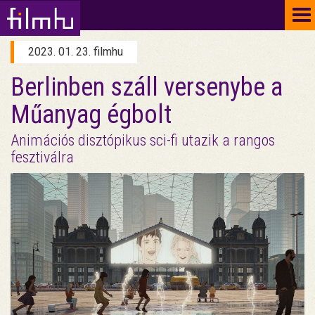
To
na
2023. 01. 23. filmhu
Berlinben száll versenybe a
Műanyag égbolt
Animációs disztópikus sci-fi utazik a rangos
fesztiválra