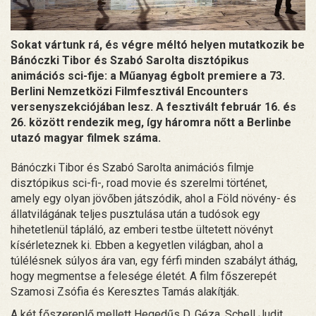
Sokat vártunk rá, és végre méltó helyen mutatkozik be
Bánóczki Tibor és Szabó Sarolta disztópikus
animációs sci-fije: a Műanyag égbolt premiere a 73.
Berlini Nemzetközi Filmfesztivál Encounters
versenyszekciójában lesz. A fesztivált február 16. és
26. között rendezik meg, így háromra nőtt a Berlinbe
utazó magyar filmek száma.
Bánóczki Tibor és Szabó Sarolta animációs filmje
disztópikus sci-fi-, road movie és szerelmi történet,
amely egy olyan jövőben játszódik, ahol a Föld növény- és
állatvilágának teljes pusztulása után a tudósok egy
hihetetlenül tápláló, az emberi testbe ültetett növényt
kísérleteznek ki. Ebben a kegyetlen világban, ahol a
túlélésnek súlyos ára van, egy férfi minden szabályt áthág,
hogy megmentse a felesége életét. A film főszerepét
Szamosi Zsófia és Keresztes Tamás alakítják.
A két főszereplő mellett Hegedűs D. Géza, Schell Judit,