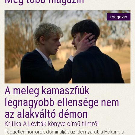
magazin
A meleg kamaszfiúk
legnagyobb ellensége nem
az alakváltó démon
Kritika A Léviták könyve című filmről
Független horrorok dominálják az idei nyarat, a Hokum, a