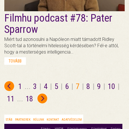
Filmhu podcast #78: Pater
Sparrow
Miért tud azonosulni a Napóleon miatt támadott Ridley
Scott-tal a történelmi hitelesség kérdésében? Fél-e attól,
hogy a mesterséges intelligencia…
TOVÁBB
1
...
3
|
4
|
5
|
6
|
7
|
8
|
9
|
10
|
11
...
18
STÁB
PARTNEREK
RÓLUNK
KONTAKT
ADATVÉDELEM
Filmhu
HMDB
FilmInHungary
Filmtörténet
Szakma