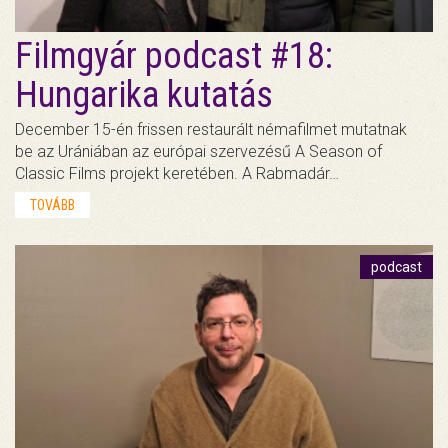
Filmgyár podcast #18:
Hungarika kutatás
December 15-én frissen restaurált némafilmet mutatnak
be az Urániában az európai szervezésű A Season of
Classic Films projekt keretében. A Rabmadár…
TOVÁBB
podcast