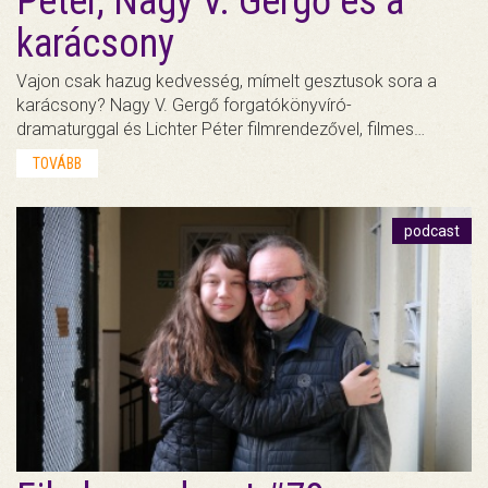
Péter, Nagy V. Gergő és a
karácsony
Vajon csak hazug kedvesség, mímelt gesztusok sora a
karácsony? Nagy V. Gergő forgatókönyvíró-
dramaturggal és Lichter Péter filmrendezővel, filmes…
TOVÁBB
podcast