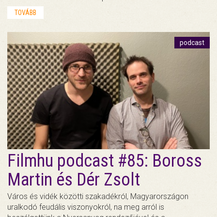
TOVÁBB
podcast
Filmhu podcast #85: Boross
Martin és Dér Zsolt
Város és vidék közötti szakadékról, Magyarországon
uralkodó feudális viszonyokról, na meg arról is