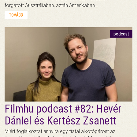
forgatott Ausztráliában, aztán Amerikában…
TOVÁBB
podcast
Filmhu podcast #82: Hevér
Dániel és Kertész Zsanett
Miért foglalkoztat annyira egy fiatal alkotópárost az