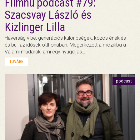
Filmhu podcast #79:
Szacsvay László és
Kizlinger Lilla
Haverság vibe, generációs különbségek, közös éneklés
és buli az idősek otthonában. Megérkezett a mozikba a
Valami madarak, ami egy nyugdíjas…
TOVÁBB
podcast