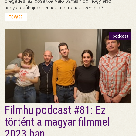
öregedés, az idősekkel való bánásmód, hogy első
nagyjátékfilmjüket ennek a témának szentelik?…
TOVÁBB
podcast
Filmhu podcast #81: Ez
történt a magyar filmmel
2023-ban