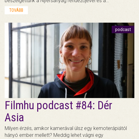
beszélgettünk a Nyersanyag rendezőjével és a…
TOVÁBB
podcast
Filmhu podcast #84: Dér
Asia
Milyen érzés, amikor kamerával ülsz egy kemoterápiától
hányó ember mellett? Meddig lehet vágni egy