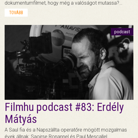
dokumentumfilmet, hogy még a valóságot mutassa?…
TOVÁBB
podcast
Filmhu podcast #83: Erdély
Mátyás
A Saul fia és a Napszàllta operatőre mögött mozgalmas
évek állnak: Saoirse Ronannel és Paul Mescallel