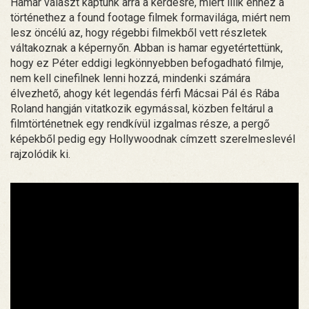
Hamar választ kaptunk arra a kérdésre, miért illik ehhez a
történethez a found footage filmek formavilága, miért nem
lesz öncélú az, hogy régebbi filmekből vett részletek
váltakoznak a képernyőn. Abban is hamar egyetértettünk,
hogy ez Péter eddigi legkönnyebben befogadható filmje,
nem kell cinefilnek lenni hozzá, mindenki számára
élvezhető, ahogy két legendás férfi Mácsai Pál és Rába
Roland hangján vitatkozik egymással, közben feltárul a
filmtörténetnek egy rendkívül izgalmas része, a pergő
képekből pedig egy Hollywoodnak címzett szerelmeslevél
rajzolódik ki.