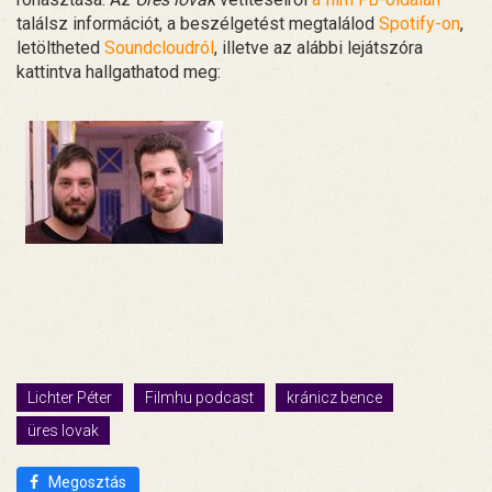
találsz információt, a beszélgetést megtalálod
Spotify-on
,
letöltheted
Soundcloudról
, illetve az alábbi lejátszóra
kattintva hallgathatod meg:
Lichter Péter
Filmhu podcast
kránicz bence
üres lovak
Megosztás