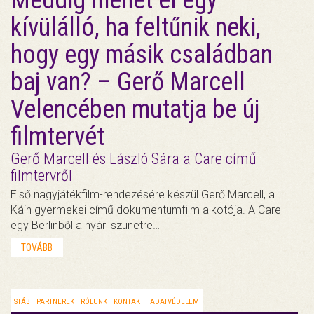
Meddig mehet el egy
kívülálló, ha feltűnik neki,
hogy egy másik családban
baj van? – Gerő Marcell
Velencében mutatja be új
filmtervét
Gerő Marcell és László Sára a Care című
filmtervről
Első nagyjátékfilm-rendezésére készül Gerő Marcell, a
Káin gyermekei című dokumentumfilm alkotója. A Care
egy Berlinből a nyári szünetre…
TOVÁBB
STÁB
PARTNEREK
RÓLUNK
KONTAKT
ADATVÉDELEM