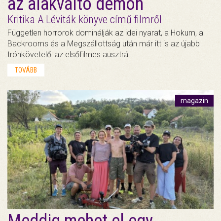
az alakváltó démon
Kritika A Léviták könyve című filmről
Független horrorok dominálják az idei nyarat, a Hokum, a
Backrooms és a Megszállottság után már itt is az újabb
trónkövetelő: az elsőfilmes ausztrál…
TOVÁBB
magazin