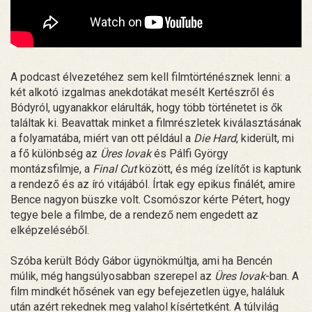
A podcast élvezetéhez sem kell filmtörténésznek lenni: a
két alkotó izgalmas anekdotákat mesélt Kertészről és
Bódyról, ugyanakkor elárulták, hogy több történetet is ők
találtak ki. Beavattak minket a filmrészletek kiválasztásának
a folyamatába, miért van ott például a
Die Hard
, kiderült, mi
a fő különbség az
Üres lovak
és Pálfi György
montázsfilmje, a
Final Cut
között, és még ízelítőt is kaptunk
a rendező és az író vitájából. Írtak egy epikus finálét, amire
Bence nagyon büszke volt. Csomószor kérte Pétert, hogy
tegye bele a filmbe, de a rendező nem engedett az
elképzeléséből.
Szóba került Bódy Gábor ügynökmúltja, ami ha Bencén
múlik, még hangsúlyosabban szerepel az
Üres lovak
-ban. A
film mindkét hősének van egy befejezetlen ügye, haláluk
után azért rekednek meg valahol kísértetként. A túlvilág