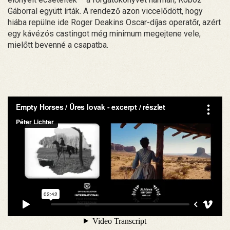
Gáborral együtt írták. A rendező azon viccelődött, hogy
hiába repülne ide Roger Deakins Oscar-díjas operatőr, azért
egy kávézós castingot még minimum megejtene vele,
mielőtt bevenné a csapatba.