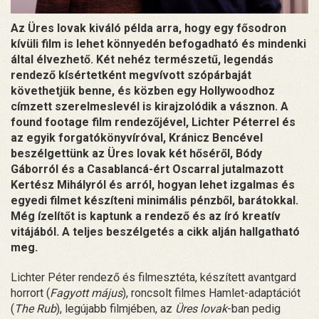
Az Üres lovak kiváló példa arra, hogy egy fősodron
kívüli film is lehet könnyedén befogadható és mindenki
által élvezhető. Két nehéz természetű, legendás
rendező kísértetként megvívott szópárbaját
követhetjük benne, és közben egy Hollywoodhoz
címzett szerelmeslevél is kirajzolódik a vásznon. A
found footage film rendezőjével, Lichter Péterrel és
az egyik forgatókönyvíróval, Kránicz Bencével
beszélgettünk az Üres lovak két hőséről, Bódy
Gáborról és a Casablancá-ért Oscarral jutalmazott
Kertész Mihályról és arról, hogyan lehet izgalmas és
egyedi filmet készíteni minimális pénzből, barátokkal.
Még ízelítőt is kaptunk a rendező és az író kreatív
vitájából. A teljes beszélgetés a cikk alján hallgatható
meg.
Lichter Péter rendező és filmesztéta, készített avantgard
horrort (
Fagyott május
), roncsolt filmes Hamlet-adaptációt
(
The Rub
), legújabb filmjében, az
Üres lovak
-ban pedig