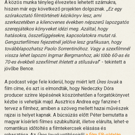
A közös munka tényleg élvezetes lehetett számukra,
hiszen már egy következő projekten dolgoznak. „
Ez egy
szórakoztató filmtörténeti kézikönyv lesz, ami
szerkezetében a kilencvenes években népszerű lapozgatós
szerepjátékos könyveket idézi meg. Azáltal, hogy
hatásokra, összefüggésekre, kapcsolatokra mutat rá.
Gengszterfilmes fejezetnél jelölve lesz grafikusan, hogy
továbblapozhatsz Paolo Sorrentinóhoz. Vagy a szexfilmnél
vissza lehet lapozni Ingmar Bergmanhoz, aki több 60-as és
70-es évekbeli szexfilmet ihletett a stílusával
” - tekintett a
jövőbe Bence.
A podcast vége fele kiderül, hogy miért lett
Üres lovak
a
film címe, és azt is elmondták, hogy Nedeczky Dóra
producer színre lépésének köszönhetően a forgatókönyvet
kézbe is vehetjük majd. Ausztrics Andrea egy fanzine-t
tervez a filmhez, amiben a szöveg mellett hazai művészek
rajzai is helyet kapnak. A búcsúzás előtt Péter bemutatta a
magyar kísérleti filmes szubkultúrát, illetve elárulta, lehet-e
romantikus időtöltés a filmtekercsek elásása és
rohasztása. Az
Üres lovak
vetítéseiről
a film FB-oldalán