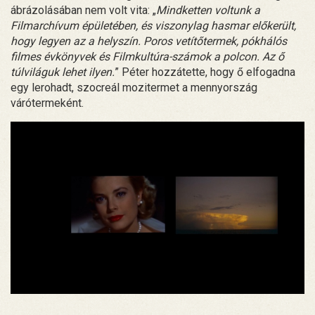
ábrázolásában nem volt vita: „
Mindketten voltunk a
Filmarchívum épületében, és viszonylag hasmar előkerült,
hogy legyen az a helyszín. Poros vetítőtermek, pókhálós
filmes évkönyvek és Filmkultúra-számok a polcon. Az ő
túlviláguk lehet ilyen.
” Péter hozzátette, hogy ő elfogadna
egy lerohadt, szocreál mozitermet a mennyország
várótermeként.