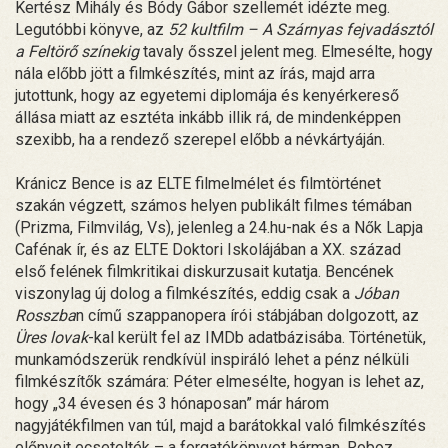
Kertész Mihály és Bódy Gábor szellemét idézte meg.
Legutóbbi könyve, az
52 kultfilm – A Szárnyas fejvadásztól
a Feltörő színekig
tavaly ősszel jelent meg. Elmesélte, hogy
nála előbb jött a filmkészítés, mint az írás, majd arra
jutottunk, hogy az egyetemi diplomája és kenyérkereső
állása miatt az esztéta inkább illik rá, de mindenképpen
szexibb, ha a rendező szerepel előbb a névkártyáján.
Kránicz Bence is az ELTE filmelmélet és filmtörténet
szakán végzett, számos helyen publikált filmes témában
(Prizma, Filmvilág, Vs), jelenleg a 24.hu-nak és a Nők Lapja
Cafénak ír, és az ELTE Doktori Iskolájában a
XX. század
első felének filmkritikai diskurzusait kutatja
. Bencének
viszonylag új dolog a filmkészítés, eddig csak a
Jóban
Rosszba
n című szappanopera írói stábjában dolgozott, az
Üres lovak
-kal került fel az IMDb adatbázisába. Történetük,
munkamódszerük rendkívül inspiráló lehet a pénz nélküli
filmkészítők számára: Péter elmesélte, hogyan is lehet az,
hogy „34 évesen és 3 hónaposan” már három
nagyjátékfilmen van túl, majd a barátokkal való filmkészítés
előnyeit ecsetelték – a forgatókönyvet hárman, Roboz