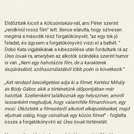
Elidőztünk kicsit a
Kölcsönlakás
-nál, ami Péter szerint
„rendkívül rossz film” lett
.
Bence elárulta, hogy szívesen
megírná a második rész forgatókönyvét, "az egy tök jó
feladat, és úgysem a forgatókönyvíró viszi el a balhét. ”
Dobó Kata vígjátékának a kibeszélése után fordultunk rá az
Üres lovak
-ra, amelyben az alkotók szándéka szerint humor
is van. „
Nem egy hahotázós film, de a karakterek
észjárásából, szóhasználatából több poén is következik.
”
„
Két rendező beszélgetése adja ki a filmet, Kertész Mihály
és Bódy Gábor, akik a történetünk időpontjában már
halottak. Szellemként találkoznak egy helyszínen, amiről
lassanként megtudjuk, hogy valamiféle filmarchívum, egy
mozi. Ütköztetik a filmezésről alkotott elképzeléseiket, majd
eljutnak odáig, hogy csinálnak egy közös filmet
” - foglalta
össze a forgatókönyvíró az
Üres lovak
történetét.